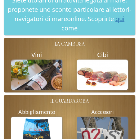
Siete titolari di un'attività legata al mare:
proponete uno sconto particolare ai lettori-
navigatori di mareonline. Scoprirte
qui
come
LA CAMBUSA
Vini
Cibi
IL GUARDAROBA
Abbigliamento
Accessori