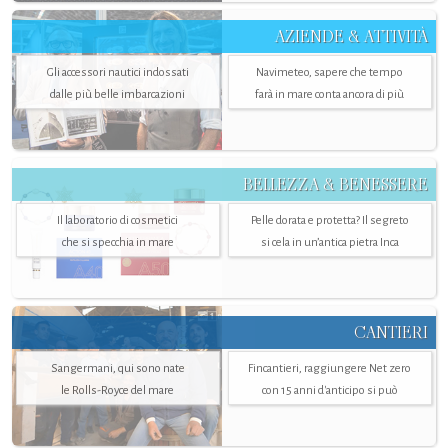
AZIENDE & ATTIVITÀ
Gli accessori nautici indossati
Navimeteo, sapere che tempo
dalle più belle imbarcazioni
farà in mare conta ancora di più
BELLEZZA & BENESSERE
Il laboratorio di cosmetici
Pelle dorata e protetta? Il segreto
che si specchia in mare
si cela in un’antica pietra Inca
CANTIERI
Sangermani, qui sono nate
Fincantieri, raggiungere Net zero
le Rolls-Royce del mare
con 15 anni d'anticipo si può