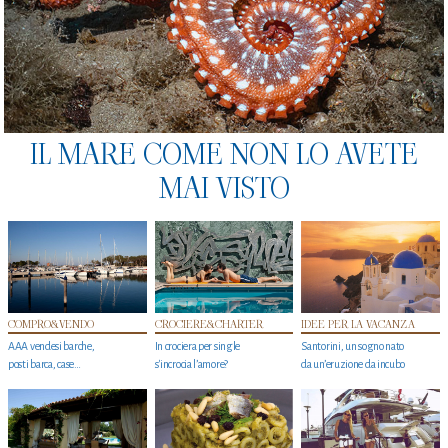
IL MARE COME NON LO AVETE
MAI VISTO
COMPRO&VENDO
CROCIERE&CHARTER
IDEE PER LA VACANZA
AAA vendesi barche,
In crociera per single
Santorini, un sogno nato
posti barca, case…
s'incrocia l’amore?
da un’eruzione da incubo