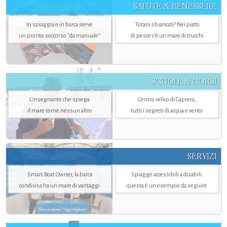
SALUTE & BENESSERE
In spiaggia e in barca serve
Totani sbiancati? Nei piatti
un pronto soccorso "da manuale"
di pesce c'è un mare di trucchi
SCUOLE & CORSI
L'insegnante che spiega
Centro velico di Caprera,
il mare come nessun altro
tutti i segreti di acqua e vento
SERVIZI
Smart Boat Owner, la barca
Spiagge accessibili a disabili:
condivisa ha un mare di vantaggi
questa è un esempio da seguire