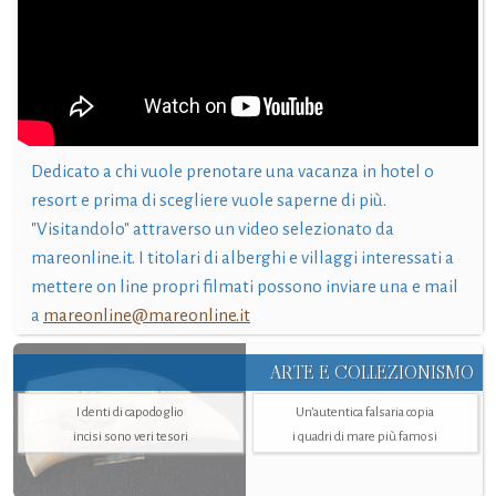
Dedicato a chi vuole prenotare una vacanza in hotel o
resort e prima di scegliere vuole saperne di più.
"Visitandolo" attraverso un video selezionato da
mareonline.it. I titolari di alberghi e villaggi interessati a
mettere on line propri filmati possono inviare una e mail
a
mareonline@mareonline.it
ARTE E COLLEZIONISMO
I denti di capodoglio
Un’autentica falsaria copia
incisi sono veri tesori
i quadri di mare più famosi