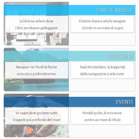
CASE & ARREDI
La libreria-veliero dove
Il lettino barca a vela fa navigare
i libri sembrano galleggiare
i bimbi in un mare di sogni
CROCIERE
Navigare nei fiordi fa fiorire
Stad Amsterdam, la leggenda
emozioni profondissime
della navigazione a vela rivive
EVENTI
Le sagre dove gustare tutto
Fondali puliti, la missione
il sapore più profondo del mare
contro un mare di rifiuti