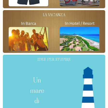
LA VACANZA
In Barca
In Hotel / Resort
IDEE PER STUPIRE
Un
mare
di