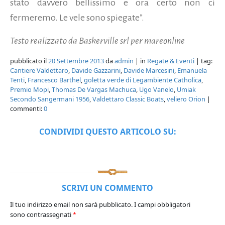
stato davvero bellissimo e ora certo non ci
fermeremo. Le vele sono spiegate”.
Testo realizzato da Baskerville srl per mareonline
pubblicato il
20 Settembre 2013
da
admin
| in
Regate & Eventi
| tag:
Cantiere Valdettaro
,
Davide Gazzarini
,
Davide Marcesini
,
Emanuela
Tenti
,
Francesco Barthel
,
goletta verde di Legambiente Catholica
,
Premio Mopi
,
Thomas De Vargas Machuca
,
Ugo Vanelo
,
Umiak
Secondo Sangermani 1956
,
Valdettaro Classic Boats
,
veliero Orion
|
commenti:
0
CONDIVIDI QUESTO ARTICOLO SU:
SCRIVI UN COMMENTO
Il tuo indirizzo email non sarà pubblicato.
I campi obbligatori
sono contrassegnati
*