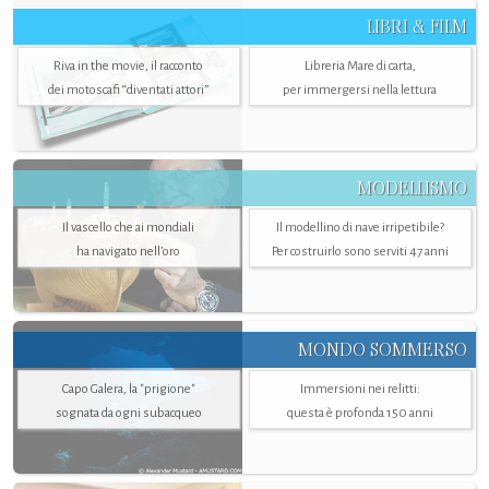
LIBRI & FILM
Riva in the movie, il racconto
Libreria Mare di carta,
dei motoscafi “diventati attori”
per immergersi nella lettura
MODELLISMO
Il vascello che ai mondiali
Il modellino di nave irripetibile?
ha navigato nell’oro
Per costruirlo sono serviti 47 anni
MONDO SOMMERSO
Capo Galera, la "prigione"
Immersioni nei relitti:
sognata da ogni subacqueo
questa è profonda 150 anni