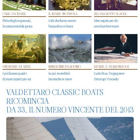
CASE DA MARE
IL MARE IN TAVOLA
REGALI SOTTO IL SOLE
Porto degli argonauti,
I cibi che fanno venire
Idee regalo per chi
la costa smeralda jonica
l’acquolina in bocca
ama barche e mare
UN MARE DI ARTE
IMMAGINI DA SOGNO
STORIE E PERSONAGGI
I più famosi quadri
Le più incredibili
Carlo Riva, l’ingegnere
di mare copiati per voi
burrasche in mare
che stupi' il mondo
VALDETTARO CLASSIC BOATS
RICOMINCIA
DA 33, IL NUMERO VINCENTE DEL 2013