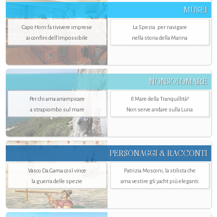
MUSEI
Capo Horn fa rivivere imprese
La Spezia. per navigare
ai confini dell’impossibile
nella storia della Marina
NONSOLOMARE
Per chi ama arrampicare
Il Mare della Tranquillità?
a strapiombo sul mare
Non serve andare sulla Luna
PERSONAGGI & RACCONTI
Vasco Da Gama così vince
Patrizia Mosconi, la stilista che
la guerra delle spezie
ama vestire gli yacht più eleganti