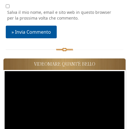
Salva il mio nome, email e sito web in questo browser
per la prossima volta che commento.
VIDEOMARE QUANT'È BELLO