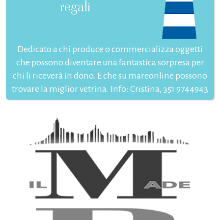
regali
Dedicato a chi produce o commercializza oggetti
che possono diventare una fantastica sorpresa per
chi li riceverà in dono. E che su mareonline possono
trovare la miglior vetrina. Info: Cristina, 351 9744943