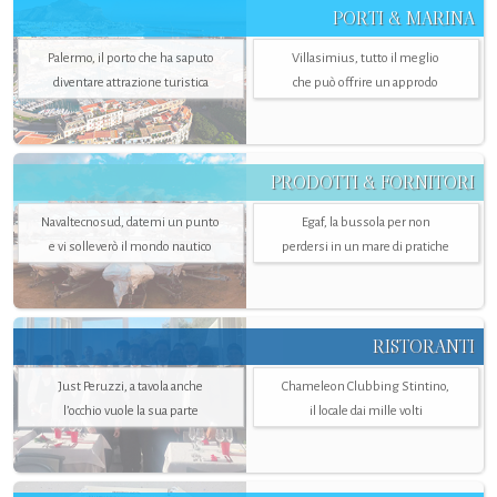
PORTI & MARINA
Palermo, il porto che ha saputo
Villasimius, tutto il meglio
diventare attrazione turistica
che può offrire un approdo
PRODOTTI & FORNITORI
Navaltecnosud, datemi un punto
Egaf, la bussola per non
e vi solleverò il mondo nautico
perdersi in un mare di pratiche
RISTORANTI
Just Peruzzi, a tavola anche
Chameleon Clubbing Stintino,
l’occhio vuole la sua parte
il locale dai mille volti