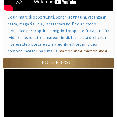
C'è un mare di opportunità per chi sogna una vacanza in
barca, magari a vela, in catamarano. E c'è un modo
fantastico per scoprire le migliori proposte: "navigare" fra
i video selezionati da mareonline.it. Le società di charter
interessate a postare su mareonline.it propri video
possono inviare una e mail a
mareonline@mareonline.it
HOTEL E RESORT