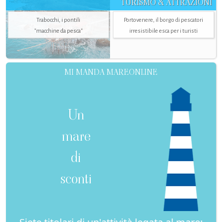
TURISMO & ATTRAZIONI
Trabocchi, i pontili
Portovenere, il borgo di pescatori
"macchine da pesca"
irresistibile esca per i turisti
MI MANDA MAREONLINE
Un
mare
di
sconti