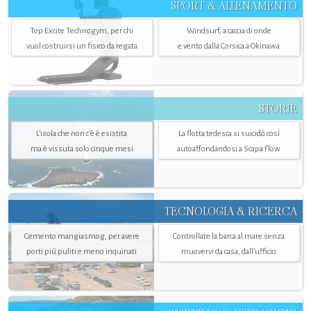
SPORT & ALLENAMENTO
Top Excite Technogym, per chi
Windsurf, a caccia di onde
vuol costruirsi un fisico da regata
e vento dalla Corsica a Okinawa
STORIE
L’isola che non c'è è esistita
La flotta tedesca si suicidò così
ma è vissuta solo cinque mesi
autoaffondandosi a Scapa Flow
TECNOLOGIA & RICERCA
Cemento mangiasmog, per avere
Controllate la barca al mare senza
porti più puliti e meno inquinati
muovervi da casa, dall’ufficio