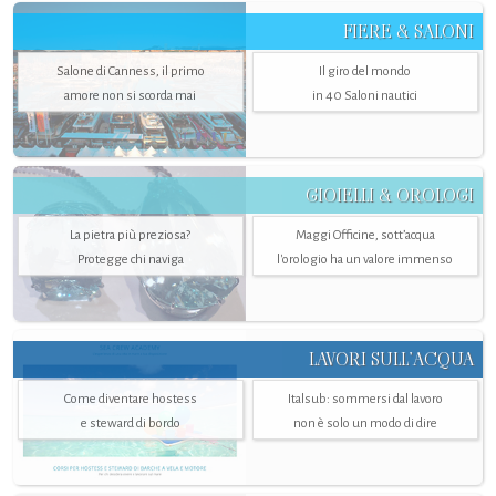
FIERE & SALONI
Salone di Canness, il primo
Il giro del mondo
amore non si scorda mai
in 40 Saloni nautici
GIOIELLI & OROLOGI
La pietra più preziosa?
Maggi Officine, sott’acqua
Protegge chi naviga
l'orologio ha un valore immenso
LAVORI SULL’ACQUA
Come diventare hostess
Italsub: sommersi dal lavoro
e steward di bordo
non è solo un modo di dire