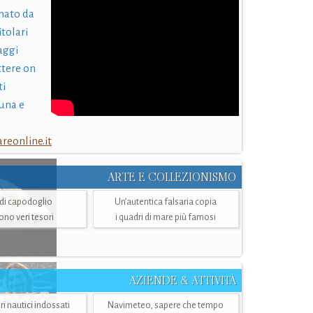
nato da
itolari
laggi
ttere on
ti
una e
eonline.it
ARTE E COLLEZIONISMO
i di capodoglio
Un’autentica falsaria copia
sono veri tesori
i quadri di mare più famosi
AZIENDE & ATTIVITÀ
ri nautici indossati
Navimeteo, sapere che tempo