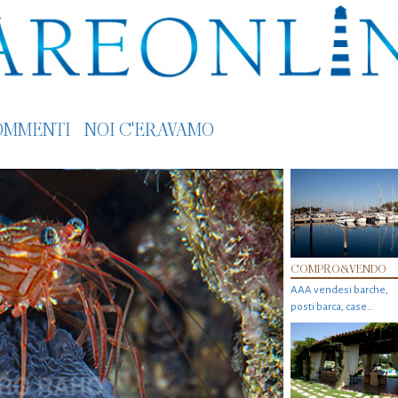
OMMENTI
NOI C'ERAVAMO
COMPRO&VENDO
AAA vendesi barche,
posti barca, case…