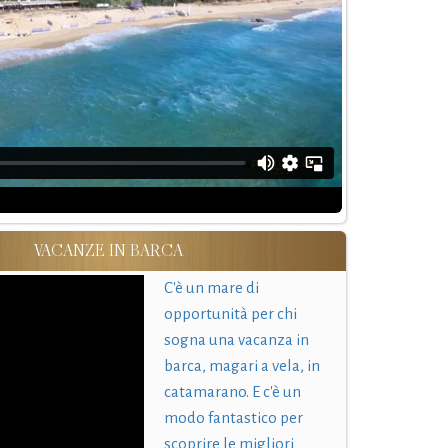
VACANZE IN BARCA
C'è un mare di
opportunità per chi
sogna una vacanza in
barca, magari a vela, in
catamarano. E c'è un
modo fantastico per
scoprire le migliori