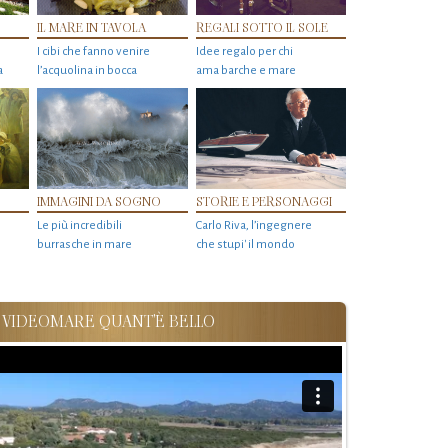
IL MARE IN TAVOLA
REGALI SOTTO IL SOLE
I cibi che fanno venire
Idee regalo per chi
a
l’acquolina in bocca
ama barche e mare
IMMAGINI DA SOGNO
STORIE E PERSONAGGI
Le più incredibili
Carlo Riva, l’ingegnere
burrasche in mare
che stupi' il mondo
VIDEOMARE QUANT'È BELLO