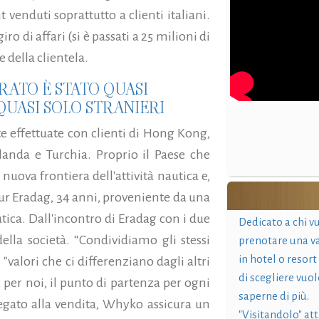
t venduti soprattutto a clienti italiani.
o di affari (si è passati a 25 milioni di
 della clientela.
URATO È STATO QUASI
QUASI SOLO STRANIERI
e effettuate con clienti di Hong Kong,
landa e Turchia. Proprio il Paese che
nuova frontiera dell'attività nautica e,
ur Eradag, 34 anni, proveniente da una
tica. Dall'incontro di Eradag con i due
Dedicato a chi v
ella società. “Condividiamo gli stessi
prenotare una v
in hotel o resort
 "valori che ci differenziano dagli altri
di scegliere vuol
 per noi, il punto di partenza per ogni
saperne di più.
 legato alla vendita, Whyko assicura un
"Visitandolo" at