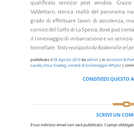
qualificato servizio post vendita. Grazi
Valdettaro, storica realtà del panorama naut
grado di effettuare lavori di assistenza, m
cornice del Golfo di La Spezia, dove può cont
il rimessaggio di imbarcazione e un servizio
tonnellate.
Testo realizzato da Baskerville srl p
pubblicato il
28 Agosto 2013
da
admin
| in
Accessori & Par
Laude
,
Onur Eradag
,
società di brokeraggio Whyko
| com
CONDIVIDI QUESTO A
SCRIVI UN CO
Il tuo indirizzo email non sarà pubblicato.
I campi obbligat