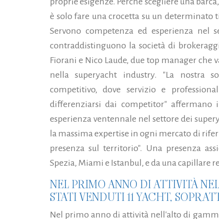
proprie esigenze. Perché scegliere una barca,
è solo fare una crocetta su un determinato 
Servono competenza ed esperienza nel sett
contraddistinguono la società di brokerag
Fiorani e Nico Laude, due top manager che v
nella superyacht industry.
"La nostra s
competitivo, dove servizio e professional
differenziarsi dai competitor" affermano 
esperienza ventennale nel settore dei supery
la massima expertise in ogni mercato di rif
presenza sul territorio". Una presenza assi
Spezia, Miami e Istanbul, e da una capillare re
NEL PRIMO ANNO DI ATTIVITÀ NE
STATI VENDUTI 11 YACHT, SOPRATT
Nel primo anno di attività nell'alto di ga