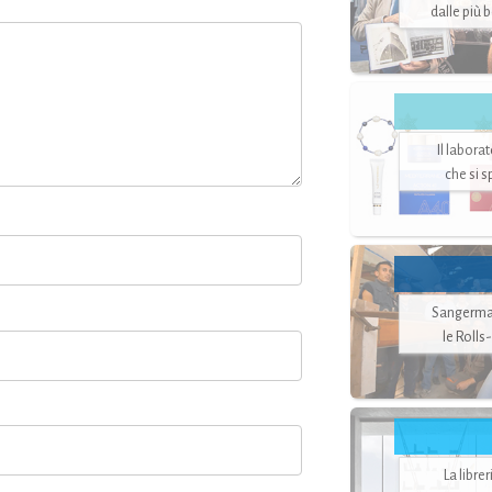
dalle più 
Il labora
che si 
Sangerman
le Rolls
La libre