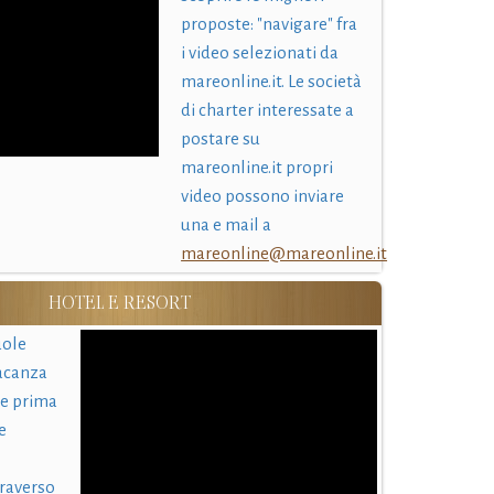
proposte: "navigare" fra
i video selezionati da
mareonline.it. Le società
di charter interessate a
postare su
mareonline.it propri
video possono inviare
una e mail a
mareonline@mareonline.it
HOTEL E RESORT
uole
acanza
 e prima
e
traverso