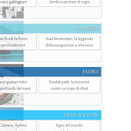
mbrano galleggiare
i bimbi in un mare di sogni
CROCIERE
i fiordi fa fiorire
Stad Amsterdam, la leggenda
i profondissime
della navigazione a vela rivive
EVENTI
dove gustare tutto
Fondali puliti, la missione
ù profondo del mare
contro un mare di rifiuti
FIERE & SALONI
 Canness, il primo
Il giro del mondo