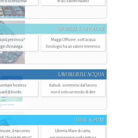
n si scorda mai
in 40 Saloni nautici
GIOIELLI & OROLOGI
ra più preziosa?
Maggi Officine, sott’acqua
ge chi naviga
l'orologio ha un valore immenso
LAVORI SULL’ACQUA
ventare hostess
Italsub: sommersi dal lavoro
ward di bordo
non è solo un modo di dire
LIBRI & FILM
 movie, il racconto
Libreria Mare di carta,
i “diventati attori”
per immergersi nella lettura