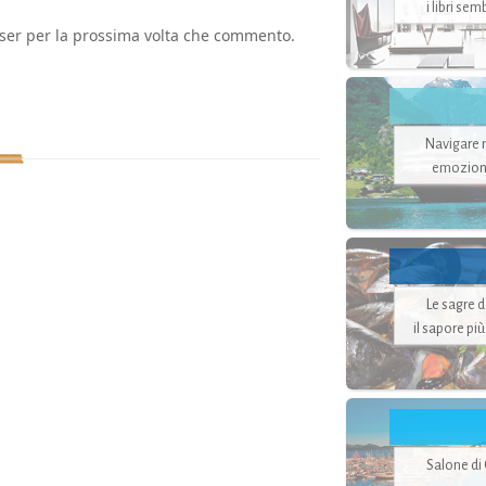
i libri se
wser per la prossima volta che commento.
Navigare ne
emozion
Le sagre 
il sapore pi
Salone di