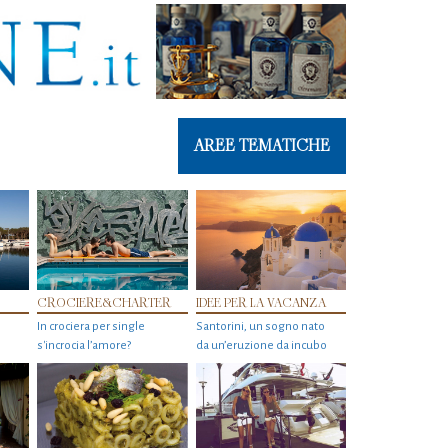
AREE TEMATICHE
CROCIERE&CHARTER
IDEE PER LA VACANZA
In crociera per single
Santorini, un sogno nato
s'incrocia l’amore?
da un’eruzione da incubo