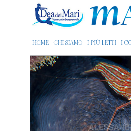
HOME
CHI SIAMO
I PIÙ LETTI
I C