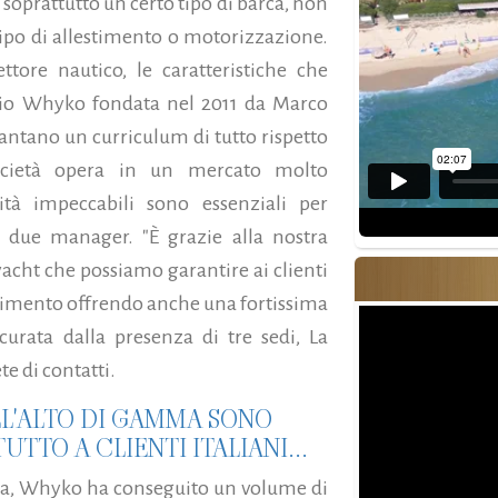
 soprattutto un certo tipo di barca, non
tipo di allestimento o motorizzazione.
ore nautico, le caratteristiche che
gio Whyko fondata nel 2011 da Marco
antano un curriculum di tutto rispetto
ocietà opera in un mercato molto
ità impeccabili sono essenziali per
i due manager. "È grazie alla nostra
acht che possiamo garantire ai clienti
erimento offrendo anche una fortissima
curata dalla presenza di tre sedi, La
te di contatti.
LL'ALTO DI GAMMA SONO
UTTO A CLIENTI ITALIANI...
mma, Whyko ha conseguito un volume di