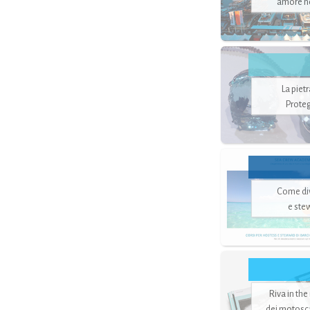
amore no
La piet
Proteg
Come di
e ste
Riva in the
dei motoscaf