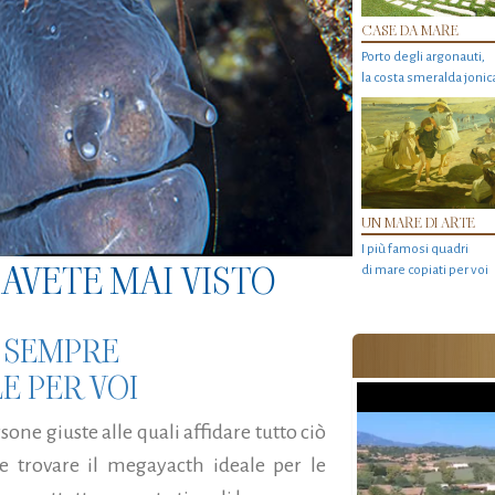
CASE DA MARE
Porto degli argonauti,
la costa smeralda jonic
UN MARE DI ARTE
I più famosi quadri
AVETE MAI VISTO
di mare copiati per voi
A SEMPRE
E PER VOI
sone giuste alle quali affidare tutto ciò
trovare il megayacth ideale per le