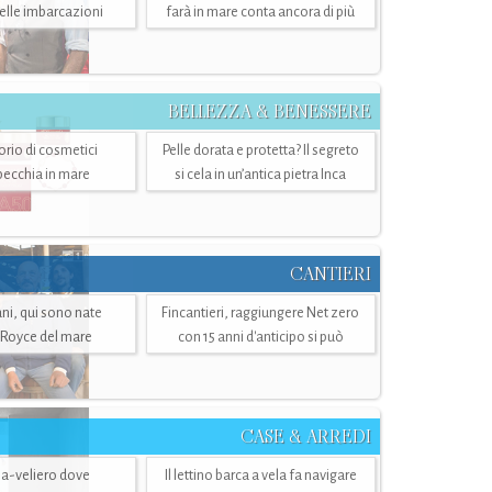
belle imbarcazioni
farà in mare conta ancora di più
BELLEZZA & BENESSERE
torio di cosmetici
Pelle dorata e protetta? Il segreto
specchia in mare
si cela in un’antica pietra Inca
CANTIERI
i, qui sono nate
Fincantieri, raggiungere Net zero
-Royce del mare
con 15 anni d'anticipo si può
CASE & ARREDI
ria-veliero dove
Il lettino barca a vela fa navigare