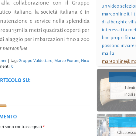
e alla collaborazione con il Gruppo
un video selezio
ico italiano, la società italiana è in
mareonline.it. I t
anutenzione e service nella splendida
di alberghi e vil
are su 15mila metri quadrati coperti per
interessati a me
line propri filma
 di alaggio per imbarcazioni fino a 200
possono inviare 
er mareonline
mail a
tner
| tag:
Gruppo Valdettaro
,
Marco Fiorani
,
Nico
mareonline@mar
menti:
0
RTICOLO SU:
I dent
incisi 
MMENTO
ori sono contrassegnati
*
Gli accesso