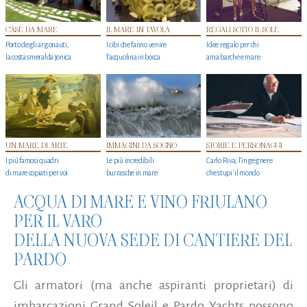
CASE DA MARE
IL MARE IN TAVOLA
REGALI SOTTO IL SOLE
Porto degli argonauti,
I cibi che fanno venire
Idee regalo per chi
la costa smeralda jonica
l’acquolina in bocca
ama barche e mare
UN MARE DI ARTE
IMMAGINI DA SOGNO
STORIE E PERSONAGGI
I più famosi quadri
Le più incredibili
Carlo Riva, l’ingegnere
di mare copiati per voi
burrasche in mare
che stupi' il mondo
ACQUA DI MARE E VINO FRIULANO
PER IL VARO
DELLA NUOVA SEDE DI CANTIERE DEL
PARDO
Gli armatori (ma anche aspiranti proprietari) di
imbarcazioni Grand Soleil e Pardo Yachts possono