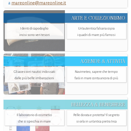
a
mareonline@mareonline.it
ARTE E COLLEZIONISMO
I denti di capodoglio
Un’autentica falsaria copia
incisi sono veri tesori
i quadri di mare più famosi
AZIENDE & ATTIVITÀ
Gli accessori nautici indossati
Navimeteo, sapere che tempo
dalle più belle imbarcazioni
farà in mare conta ancora di più
BELLEZZA & BENESSERE
Il laboratorio di cosmetici
Pelle dorata e protetta? Il segreto
che si specchia in mare
si cela in un’antica pietra Inca