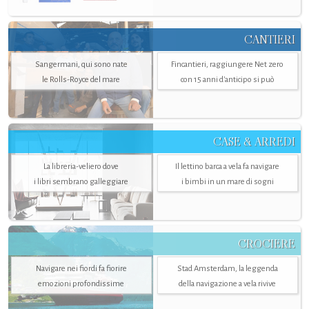
CANTIERI
Sangermani, qui sono nate
Fincantieri, raggiungere Net zero
le Rolls-Royce del mare
con 15 anni d'anticipo si può
CASE & ARREDI
La libreria-veliero dove
Il lettino barca a vela fa navigare
i libri sembrano galleggiare
i bimbi in un mare di sogni
CROCIERE
Navigare nei fiordi fa fiorire
Stad Amsterdam, la leggenda
emozioni profondissime
della navigazione a vela rivive