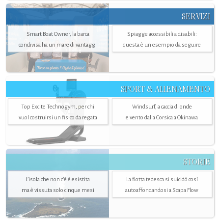
SERVIZI
Smart Boat Owner, la barca
Spiagge accessibili a disabili:
condivisa ha un mare di vantaggi
questa è un esempio da seguire
SPORT & ALLENAMENTO
Top Excite Technogym, per chi
Windsurf, a caccia di onde
vuol costruirsi un fisico da regata
e vento dalla Corsica a Okinawa
STORIE
L’isola che non c'è è esistita
La flotta tedesca si suicidò così
ma è vissuta solo cinque mesi
autoaffondandosi a Scapa Flow