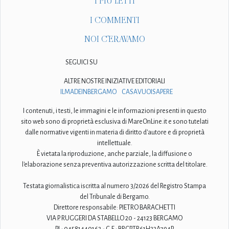
I PIÙ LETTI
I COMMENTI
NOI C'ERAVAMO
SEGUICI SU
ALTRE NOSTRE INIZIATIVE EDITORIALI
ILMADEINBERGAMO
CASAVUOISAPERE
I contenuti, i testi, le immagini e le informazioni presenti in questo
sito web sono di proprietà esclusiva di MareOnLine.it e sono tutelati
dalle normative vigenti in materia di diritto d'autore e di proprietà
intellettuale.
È vietata la riproduzione, anche parziale, la diffusione o
l'elaborazione senza preventiva autorizzazione scritta del titolare.
Testata giornalistica iscritta al numero 3/2026 del Registro Stampa
del Tribunale di Bergamo.
Direttore responsabile: PIETRO BARACHETTI
VIA P. RUGGERI DA STABELLO 20 - 24123 BERGAMO
P.I.: 04581440163 - C.F.: BRCPTR61H23A794P