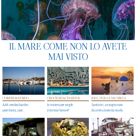
IL MARE COME NON LO AVETE
MAI VISTO
COMPRO&VENDO
CROCIERE&CHARTER
IDEE PER LA VACANZA
AAA vendesi barche,
In crociera per single
Santorini, un sogno nato
posti barca, case…
s'incrocia l’amore?
da un’eruzione da incubo