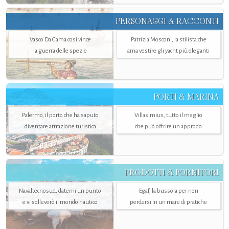
PERSONAGGI & RACCONTI
Vasco Da Gama così vince
Patrizia Mosconi, la stilista che
la guerra delle spezie
ama vestire gli yacht più eleganti
PORTI & MARINA
Palermo, il porto che ha saputo
Villasimius, tutto il meglio
diventare attrazione turistica
che può offrire un approdo
PRODOTTI & FORNITORI
Navaltecnosud, datemi un punto
Egaf, la bussola per non
e vi solleverò il mondo nautico
perdersi in un mare di pratiche