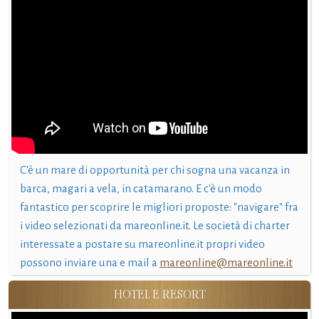
C'è un mare di opportunità per chi sogna una vacanza in
barca, magari a vela, in catamarano. E c'è un modo
fantastico per scoprire le migliori proposte: "navigare" fra
i video selezionati da mareonline.it. Le società di charter
interessate a postare su mareonline.it propri video
possono inviare una e mail a
mareonline@mareonline.it
HOTEL E RESORT