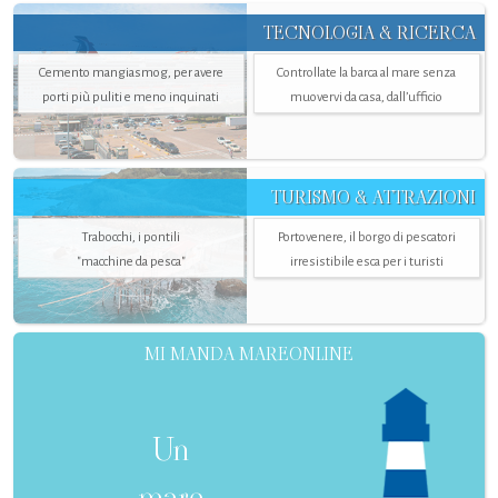
TECNOLOGIA & RICERCA
Cemento mangiasmog, per avere
Controllate la barca al mare senza
porti più puliti e meno inquinati
muovervi da casa, dall’ufficio
TURISMO & ATTRAZIONI
Trabocchi, i pontili
Portovenere, il borgo di pescatori
"macchine da pesca"
irresistibile esca per i turisti
MI MANDA MAREONLINE
Un
mare