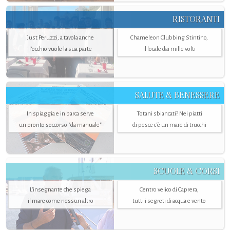
RISTORANTI
Just Peruzzi, a tavola anche
Chameleon Clubbing Stintino,
l’occhio vuole la sua parte
il locale dai mille volti
SALUTE & BENESSERE
In spiaggia e in barca serve
Totani sbiancati? Nei piatti
un pronto soccorso "da manuale"
di pesce c'è un mare di trucchi
SCUOLE & CORSI
L'insegnante che spiega
Centro velico di Caprera,
il mare come nessun altro
tutti i segreti di acqua e vento