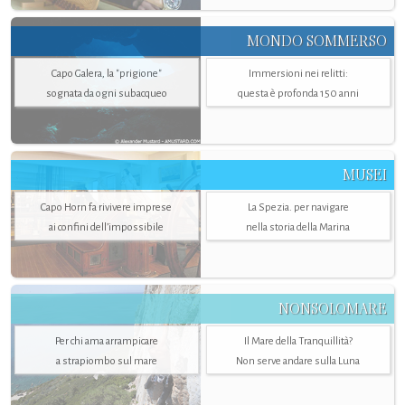
MONDO SOMMERSO
Capo Galera, la "prigione"
Immersioni nei relitti:
sognata da ogni subacqueo
questa è profonda 150 anni
MUSEI
Capo Horn fa rivivere imprese
La Spezia. per navigare
ai confini dell’impossibile
nella storia della Marina
NONSOLOMARE
Per chi ama arrampicare
Il Mare della Tranquillità?
a strapiombo sul mare
Non serve andare sulla Luna