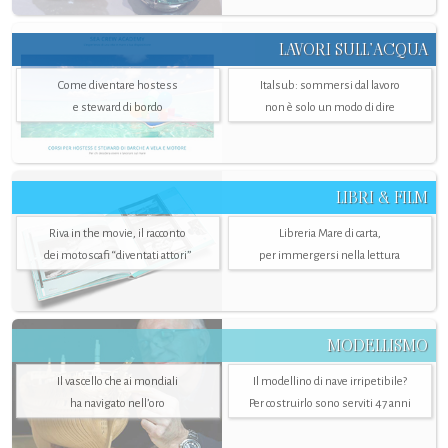
LAVORI SULL’ACQUA
Come diventare hostess
Italsub: sommersi dal lavoro
e steward di bordo
non è solo un modo di dire
LIBRI & FILM
Riva in the movie, il racconto
Libreria Mare di carta,
dei motoscafi “diventati attori”
per immergersi nella lettura
MODELLISMO
Il vascello che ai mondiali
Il modellino di nave irripetibile?
ha navigato nell’oro
Per costruirlo sono serviti 47 anni