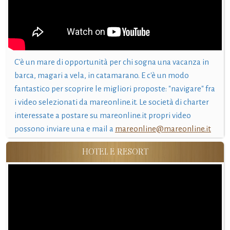
C'è un mare di opportunità per chi sogna una vacanza in
barca, magari a vela, in catamarano. E c'è un modo
fantastico per scoprire le migliori proposte: "navigare" fra
i video selezionati da mareonline.it. Le società di charter
interessate a postare su mareonline.it propri video
possono inviare una e mail a
mareonline@mareonline.it
HOTEL E RESORT