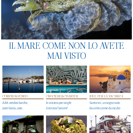
IL MARE COME NON LO AVETE
MAI VISTO
COMPRO&VENDO
CROCIERE&CHARTER
IDEE PER LA VACANZA
AAA vendesi barche,
In crociera per single
Santorini, un sogno nato
posti barca, case…
s'incrocia l’amore?
da un’eruzione da incubo