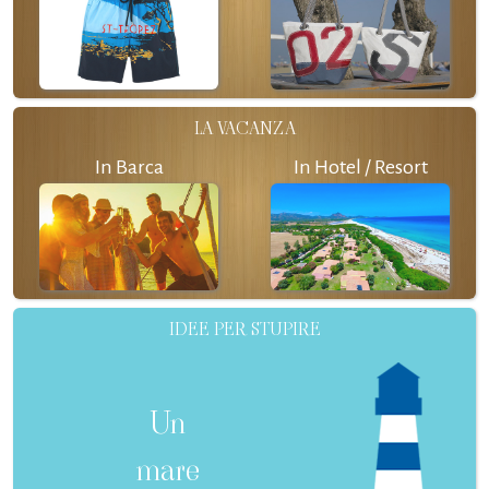
LA VACANZA
In Barca
In Hotel / Resort
IDEE PER STUPIRE
Un
mare