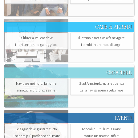
CASE & ARREDI
La libreria-veliero dove
Il lettino barca a vela fa navigare
i libri sembrano galleggiare
i bimbi in un mare di sogni
CROCIERE
Navigare nei fiordi fa fiorire
Stad Amsterdam, la leggenda
emozioni profondissime
della navigazione a vela rivive
EVENTI
Le sagre dove gustare tutto
Fondali puliti, la missione
il sapore più profondo del mare
contro un mare di rifiuti