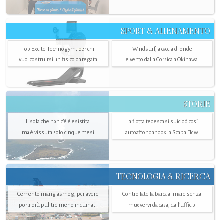
SPORT & ALLENAMENTO
Top Excite Technogym, per chi
Windsurf, a caccia di onde
vuol costruirsi un fisico da regata
e vento dalla Corsica a Okinawa
STORIE
L’isola che non c'è è esistita
La flotta tedesca si suicidò così
ma è vissuta solo cinque mesi
autoaffondandosi a Scapa Flow
TECNOLOGIA & RICERCA
Cemento mangiasmog, per avere
Controllate la barca al mare senza
porti più puliti e meno inquinati
muovervi da casa, dall’ufficio