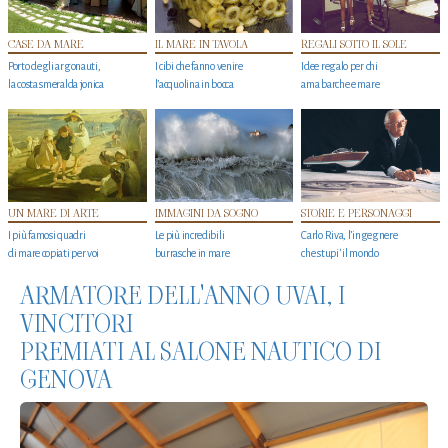
CASE DA MARE
IL MARE IN TAVOLA
REGALI SOTTO IL SOLE
Porto degli argonauti,
I cibi che fanno venire
Idee regalo per chi
la costa smeralda jonica
l’acquolina in bocca
ama barche e mare
UN MARE DI ARTE
IMMAGINI DA SOGNO
STORIE E PERSONAGGI
I più famosi quadri
Le più incredibili
Carlo Riva, l’ingegnere
di mare copiati per voi
burrasche in mare
che stupi' il mondo
ARMATORE DELL'ANNO UVAI, I
VINCITORI
PREMIATI AL SALONE NAUTICO DI
GENOVA