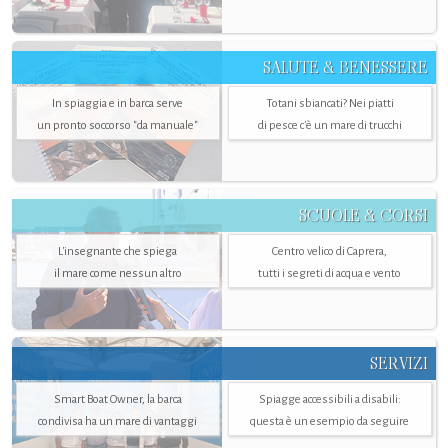
SALUTE & BENESSERE
In spiaggia e in barca serve
Totani sbiancati? Nei piatti
un pronto soccorso "da manuale"
di pesce c'è un mare di trucchi
SCUOLE & CORSI
L'insegnante che spiega
Centro velico di Caprera,
il mare come nessun altro
tutti i segreti di acqua e vento
SERVIZI
Smart Boat Owner, la barca
Spiagge accessibili a disabili:
condivisa ha un mare di vantaggi
questa è un esempio da seguire