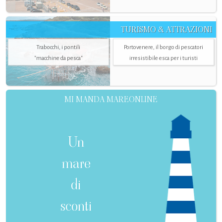
TURISMO & ATTRAZIONI
Trabocchi, i pontili
Portovenere, il borgo di pescatori
"macchine da pesca"
irresistibile esca per i turisti
MI MANDA MAREONLINE
Un
mare
di
sconti