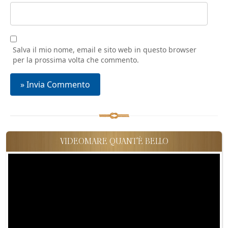
Salva il mio nome, email e sito web in questo browser
per la prossima volta che commento.
VIDEOMARE QUANT'È BELLO