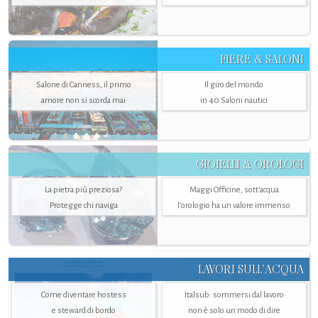
FIERE & SALONI
Salone di Canness, il primo
Il giro del mondo
amore non si scorda mai
in 40 Saloni nautici
GIOIELLI & OROLOGI
La pietra più preziosa?
Maggi Officine, sott’acqua
Protegge chi naviga
l'orologio ha un valore immenso
LAVORI SULL’ACQUA
Come diventare hostess
Italsub: sommersi dal lavoro
e steward di bordo
non è solo un modo di dire