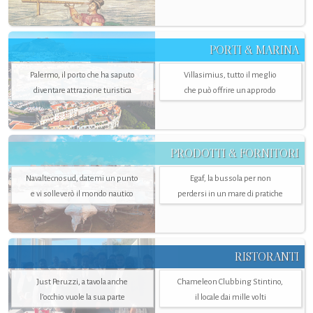
PORTI & MARINA
Palermo, il porto che ha saputo
Villasimius, tutto il meglio
diventare attrazione turistica
che può offrire un approdo
PRODOTTI & FORNITORI
Navaltecnosud, datemi un punto
Egaf, la bussola per non
e vi solleverò il mondo nautico
perdersi in un mare di pratiche
RISTORANTI
Just Peruzzi, a tavola anche
Chameleon Clubbing Stintino,
l’occhio vuole la sua parte
il locale dai mille volti