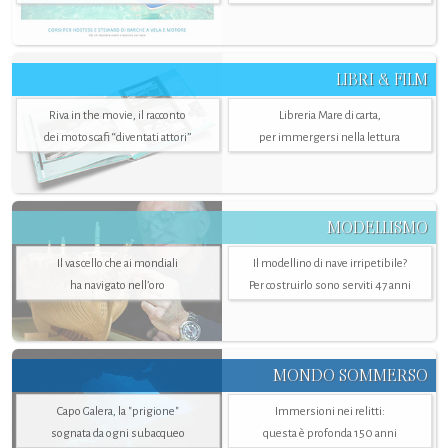
LIBRI & FILM
Riva in the movie, il racconto
Libreria Mare di carta,
dei motoscafi “diventati attori”
per immergersi nella lettura
MODELLISMO
Il vascello che ai mondiali
Il modellino di nave irripetibile?
ha navigato nell’oro
Per costruirlo sono serviti 47 anni
MONDO SOMMERSO
Capo Galera, la "prigione"
Immersioni nei relitti:
sognata da ogni subacqueo
questa è profonda 150 anni