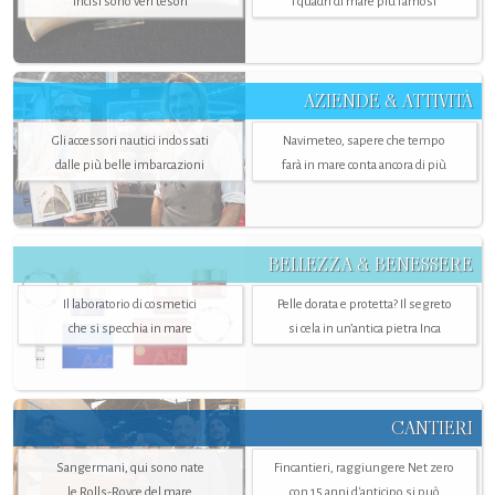
incisi sono veri tesori
i quadri di mare più famosi
AZIENDE & ATTIVITÀ
Gli accessori nautici indossati
Navimeteo, sapere che tempo
dalle più belle imbarcazioni
farà in mare conta ancora di più
BELLEZZA & BENESSERE
Il laboratorio di cosmetici
Pelle dorata e protetta? Il segreto
che si specchia in mare
si cela in un’antica pietra Inca
CANTIERI
Sangermani, qui sono nate
Fincantieri, raggiungere Net zero
le Rolls-Royce del mare
con 15 anni d'anticipo si può