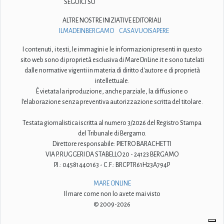
SEGUICI SU
ALTRE NOSTRE INIZIATIVE EDITORIALI
ILMADEINBERGAMO
CASAVUOISAPERE
I contenuti, i testi, le immagini e le informazioni presenti in questo
sito web sono di proprietà esclusiva di MareOnLine.it e sono tutelati
dalle normative vigenti in materia di diritto d'autore e di proprietà
intellettuale.
È vietata la riproduzione, anche parziale, la diffusione o
l'elaborazione senza preventiva autorizzazione scritta del titolare.
Testata giornalistica iscritta al numero 3/2026 del Registro Stampa
del Tribunale di Bergamo.
Direttore responsabile: PIETRO BARACHETTI
VIA P. RUGGERI DA STABELLO 20 - 24123 BERGAMO
P.I.: 04581440163 - C.F.: BRCPTR61H23A794P
MARE ONLINE
Il mare come non lo avete mai visto
© 2009-2026