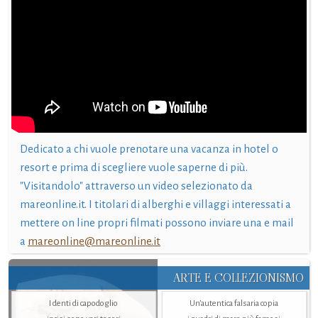
Dedicato a chi vuole prenotare una vacanza in hotel o
resort e prima di scegliere vuole saperne di più.
"Visitandolo" attraverso un video selezionato da
mareonline.it. I titolari di alberghi e villaggi interessati a
mettere on line propri filmati possono inviare una e mail
a
mareonline@mareonline.it
ARTE E COLLEZIONISMO
I denti di capodoglio
Un’autentica falsaria copia