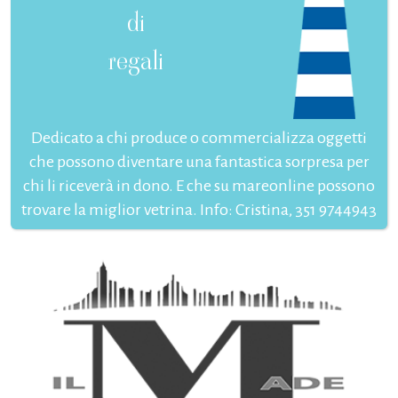
di
regali
Dedicato a chi produce o commercializza oggetti
che possono diventare una fantastica sorpresa per
chi li riceverà in dono. E che su mareonline possono
trovare la miglior vetrina. Info: Cristina, 351 9744943