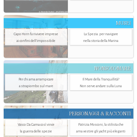
MUSEI
Capo Horn fa rivivere imprese
La Spezia. per navigare
ai confini dell’impossibile
nella storia della Marina
NONSOLOMARE
Per chi ama arrampicare
Il Mare della Tranquillità?
a strapiombo sul mare
Non serve andare sulla Luna
PERSONAGGI & RACCONTI
Vasco Da Gama così vince
Patrizia Mosconi, la stilista che
la guerra delle spezie
ama vestire gli yacht più eleganti