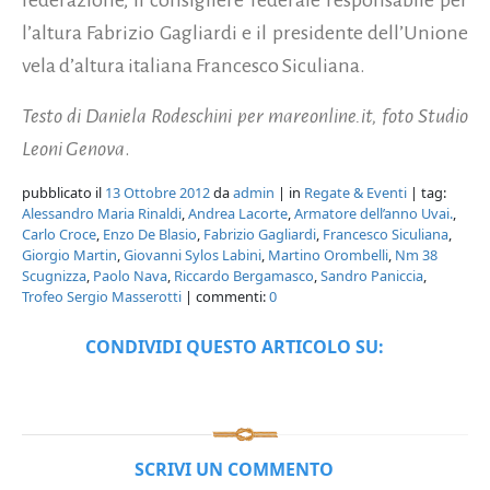
federazione, il consigliere federale responsabile per
l’altura Fabrizio Gagliardi e il presidente dell’Unione
vela d’altura italiana Francesco Siculiana.
Testo di Daniela Rodeschini per mareonline.it, foto Studio
Leoni Genova
.
pubblicato il
13 Ottobre 2012
da
admin
| in
Regate & Eventi
| tag:
Alessandro Maria Rinaldi
,
Andrea Lacorte
,
Armatore dell’anno Uvai.
,
Carlo Croce
,
Enzo De Blasio
,
Fabrizio Gagliardi
,
Francesco Siculiana
,
Giorgio Martin
,
Giovanni Sylos Labini
,
Martino Orombelli
,
Nm 38
Scugnizza
,
Paolo Nava
,
Riccardo Bergamasco
,
Sandro Paniccia
,
Trofeo Sergio Masserotti
| commenti:
0
CONDIVIDI QUESTO ARTICOLO SU:
SCRIVI UN COMMENTO