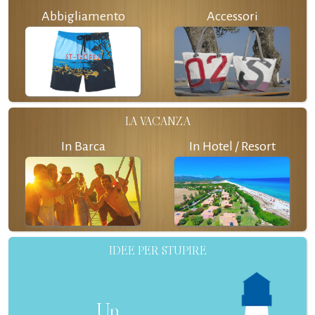
Abbigliamento
Accessori
LA VACANZA
In Barca
In Hotel / Resort
IDEE PER STUPIRE
Un