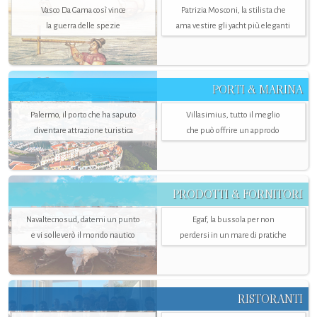
Vasco Da Gama così vince
Patrizia Mosconi, la stilista che
la guerra delle spezie
ama vestire gli yacht più eleganti
PORTI & MARINA
Palermo, il porto che ha saputo
Villasimius, tutto il meglio
diventare attrazione turistica
che può offrire un approdo
PRODOTTI & FORNITORI
Navaltecnosud, datemi un punto
Egaf, la bussola per non
e vi solleverò il mondo nautico
perdersi in un mare di pratiche
RISTORANTI