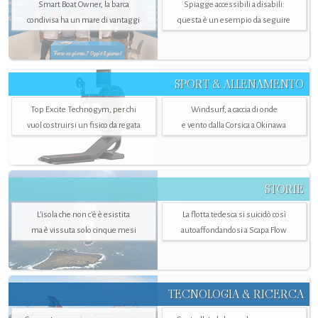
Smart Boat Owner, la barca
Spiagge accessibili a disabili:
condivisa ha un mare di vantaggi
questa è un esempio da seguire
SPORT & ALLENAMENTO
Top Excite Technogym, per chi
Windsurf, a caccia di onde
vuol costruirsi un fisico da regata
e vento dalla Corsica a Okinawa
STORIE
L’isola che non c'è è esistita
La flotta tedesca si suicidò così
ma è vissuta solo cinque mesi
autoaffondandosi a Scapa Flow
TECNOLOGIA & RICERCA