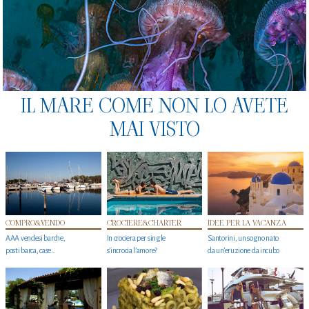
IL MARE COME NON LO AVETE
MAI VISTO
COMPRO&VENDO
CROCIERE&CHARTER
IDEE PER LA VACANZA
AAA vendesi barche,
In crociera per single
Santorini, un sogno nato
posti barca, case…
s'incrocia l’amore?
da un’eruzione da incubo