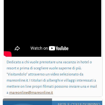
Dedicato a chi vuole prenotare una vacanza in hotel o
resort e prima di scegliere vuole saperne di più.
"Visitandolo" attraverso un video selezionato da
mareonline.it. I titolari di alberghi e villaggi interessati a
mettere on line propri filmati possono inviare una e mail
a
mareonline@mareonline.it
ARTE E COLLEZIONISMO