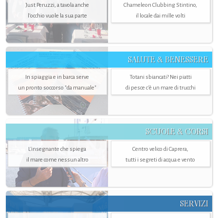
Just Peruzzi, a tavola anche
Chameleon Clubbing Stintino,
l’occhio vuole la sua parte
il locale dai mille volti
SALUTE & BENESSERE
In spiaggia e in barca serve
Totani sbiancati? Nei piatti
un pronto soccorso "da manuale"
di pesce c'è un mare di trucchi
SCUOLE & CORSI
L'insegnante che spiega
Centro velico di Caprera,
il mare come nessun altro
tutti i segreti di acqua e vento
SERVIZI