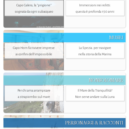
Capo Galera, la "prigione"
Immersioni nei relitti:
sognata da ogni subacqueo
questa è profonda 150 anni
MUSEI
Capo Horn fa rivivere imprese
La Spezia. per navigare
ai confini dell’impossibile
nella storia della Marina
NONSOLOMARE
Per chi ama arrampicare
Il Mare della Tranquillità?
a strapiombo sul mare
Non serve andare sulla Luna
PERSONAGGI & RACCONTI