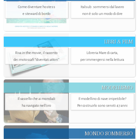
Come diventare hostess
Italsub: sommersi dal lavoro
e steward di bordo
non è solo un modo di dire
LIBRI & FILM
Riva in the movie, il racconto
Libreria Mare di carta,
dei motoscafi “diventati attori”
per immergersi nella lettura
MODELLISMO
Il vascello che ai mondiali
Il modellino di nave irripetibile?
ha navigato nell’oro
Per costruirlo sono serviti 47 anni
MONDO SOMMERSO