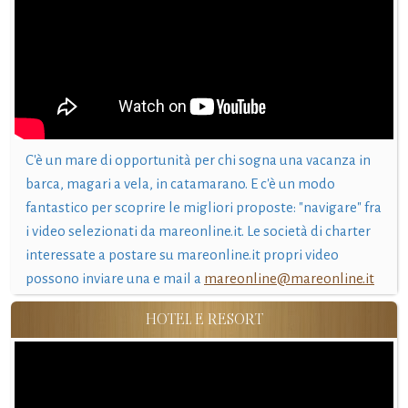
C'è un mare di opportunità per chi sogna una vacanza in
barca, magari a vela, in catamarano. E c'è un modo
fantastico per scoprire le migliori proposte: "navigare" fra
i video selezionati da mareonline.it. Le società di charter
interessate a postare su mareonline.it propri video
possono inviare una e mail a
mareonline@mareonline.it
HOTEL E RESORT