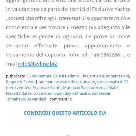
in valutazione da parte dei tecnici di Exclusive Yachts
, società che offre agli interessati il supporto tecnico e
commerciale per trovare il mezzo più adeguato alle
specifiche esigenze di ognuno. Le prove in mare
verranno effettuate previo appuntamento e
versamento del deposito. Info: tel. +39.066228611, e
mail
info@layline.biz
pubblicato il
7 Novembre 2018
da
admin
| in
Cantieri & Imbarcazioni
,
Regate & Eventi
| tag:
barche usate da acquistare
,
caicco usato di 22
metri vendesi
,
Exclusive Yachts
,
Marina di San Lorenzo al Mare
,
Navetta Rafael 65 vendesi
,
open day dell'usato
,
Sunseeker
Tomahawk 43 vendesi
| commenti:
0
CONDIVIDI QUESTO ARTICOLO SU: