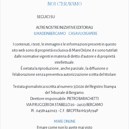
NOI C'ERAVAMO
SEGUICI SU
ALTRE NOSTRE INIZIATIVE EDITORIALI
ILMADEINBERGAMO
CASAVUOISAPERE
I contenuti, i testi, le immagini e le informazioni presenti in questo
sito web sono di proprietà esclusiva di MareOnLine.it e sono tutelati
dalle normative vigenti in materia di diritto d'autore e di proprietà
intellettuale.
È vietata la riproduzione, anche parziale, la diffusione o
l'elaborazione senza preventiva autorizzazione scritta del titolare.
Testata giornalistica iscritta al numero 3/2026 del Registro Stampa
del Tribunale di Bergamo.
Direttore responsabile: PIETRO BARACHETTI
VIA P. RUGGERI DA STABELLO 20 - 24123 BERGAMO
P.I.: 04581440163 - C.F.: BRCPTR61H23A794P
MARE ONLINE
Il mare come non lo avete mai visto