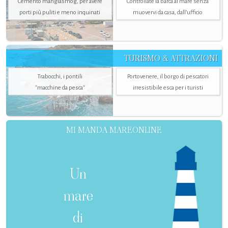
Cemento mangiasmog, per avere
Controllate la barca al mare senza
porti più puliti e meno inquinati
muovervi da casa, dall’ufficio
TURISMO & ATTRAZIONI
Trabocchi, i pontili
Portovenere, il borgo di pescatori
"macchine da pesca"
irresistibile esca per i turisti
MI MANDA MAREONLINE
Un
mare
di