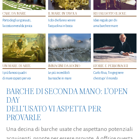
CASE DA MARE
IL MARE IN TAVOLA
REGALI SOTTO IL SOLE
Porto degli argonauti,
I cibi che fanno venire
Idee regalo per chi
la costa smeralda jonica
l’acquolina in bocca
ama barche e mare
UN MARE DI ARTE
IMMAGINI DA SOGNO
STORIE E PERSONAGGI
I più famosi quadri
Le più incredibili
Carlo Riva, l’ingegnere
di mare copiati per voi
burrasche in mare
che stupi' il mondo
BARCHE DI SECONDA MANO: L'OPEN
DAY
DELL’USATO VI ASPETTA PER
PROVARLE
Una decina di barche usate che aspettano potenziali
acquirenti, pronte per essere provate. A offrire questa