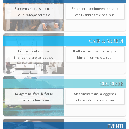
Sangermani, qui sono nate
Fincantieri, raggiungere Net zero
le Rolls-Royce del mare
con 15 anni d'anticipo si può
CASE & ARREDI
La libreria-veliero dove
Il lettino barca a vela fa navigare
i libri sembrano galleggiare
i bimbi in un mare di sogni
CROCIERE
Navigare nei fiordi fa fiorire
Stad Amsterdam, la leggenda
emozioni profondissime
della navigazione a vela rivive
EVENTI