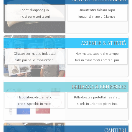
I denti di capodoglio
Un’autentica falsaria copia
incisi sono veri tesori
i quadri di mare più famosi
AZIENDE & ATTIVITÀ
Gli accessori nautici indossati
Navimeteo, sapere che tempo
dalle più belle imbarcazioni
farà in mare conta ancora di più
BELLEZZA & BENESSERE
Il laboratorio di cosmetici
Pelle dorata e protetta? Il segreto
che si specchia in mare
si cela in un’antica pietra Inca
CANTIERI