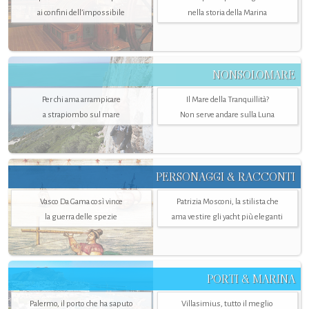
ai confini dell’impossibile
nella storia della Marina
NONSOLOMARE
Per chi ama arrampicare
Il Mare della Tranquillità?
a strapiombo sul mare
Non serve andare sulla Luna
PERSONAGGI & RACCONTI
Vasco Da Gama così vince
Patrizia Mosconi, la stilista che
la guerra delle spezie
ama vestire gli yacht più eleganti
PORTI & MARINA
Palermo, il porto che ha saputo
Villasimius, tutto il meglio