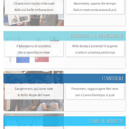
Gli accessori nautici indossati
Navimeteo, sapere che tempo
dalle più belle imbarcazioni
farà in mare conta ancora di più
BELLEZZA & BENESSERE
Il laboratorio di cosmetici
Pelle dorata e protetta? Il segreto
che si specchia in mare
si cela in un’antica pietra Inca
CANTIERI
Sangermani, qui sono nate
Fincantieri, raggiungere Net zero
le Rolls-Royce del mare
con 15 anni d'anticipo si può
CASE & ARREDI