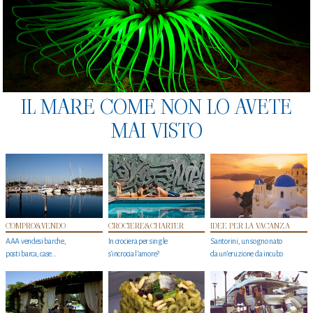
IL MARE COME NON LO AVETE
MAI VISTO
COMPRO&VENDO
CROCIERE&CHARTER
IDEE PER LA VACANZA
AAA vendesi barche,
In crociera per single
Santorini, un sogno nato
posti barca, case…
s'incrocia l’amore?
da un’eruzione da incubo