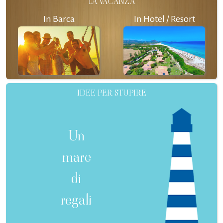
LA VACANZA
In Barca
In Hotel / Resort
IDEE PER STUPIRE
Un
mare
di
regali