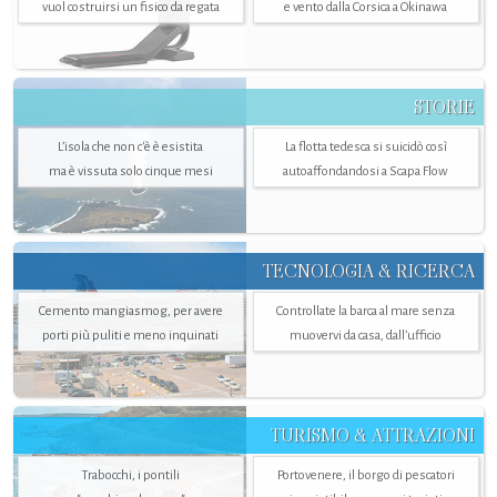
vuol costruirsi un fisico da regata
e vento dalla Corsica a Okinawa
STORIE
L’isola che non c'è è esistita
La flotta tedesca si suicidò così
ma è vissuta solo cinque mesi
autoaffondandosi a Scapa Flow
TECNOLOGIA & RICERCA
Cemento mangiasmog, per avere
Controllate la barca al mare senza
porti più puliti e meno inquinati
muovervi da casa, dall’ufficio
TURISMO & ATTRAZIONI
Trabocchi, i pontili
Portovenere, il borgo di pescatori