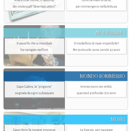
Riva in the movie, il racconto
Libreria Mare di carta,
dei motoscafi “diventati attori”
per immergersi nella lettura
MODELLISMO
Il vascello che ai mondiali
Il modellino di nave irripetibile?
ha navigato nell’oro
Per costruirlo sono serviti 47 anni
MONDO SOMMERSO
Capo Galera, la "prigione"
Immersioni nei relitti:
sognata da ogni subacqueo
questa è profonda 150 anni
MUSEI
Capo Horn fa rivivere imprese
La Spezia. per navigare