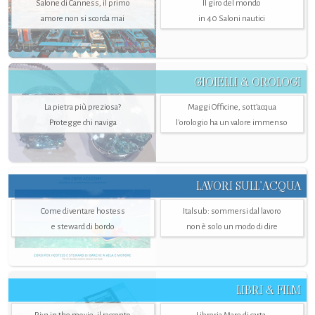
Salone di Canness, il primo
Il giro del mondo
amore non si scorda mai
in 40 Saloni nautici
GIOIELLI & OROLOGI
La pietra più preziosa?
Maggi Officine, sott’acqua
Protegge chi naviga
l'orologio ha un valore immenso
LAVORI SULL’ACQUA
Come diventare hostess
Italsub: sommersi dal lavoro
e steward di bordo
non è solo un modo di dire
LIBRI & FILM