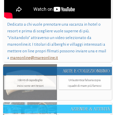
Dedicato a chi vuole prenotare una vacanza in hotel o
resort e prima di scegliere vuole saperne di più.
"Visitandolo" attraverso un video selezionato da
mareonline.it. I titolari di alberghi e villaggi interessati a
mettere on line propri filmati possono inviare una e mail
a
mareonline@mareonline.it
ARTE E COLLEZIONISMO
I denti di capodoglio
Un’autentica falsaria copia
incisi sono veri tesori
i quadri di mare più famosi
AZIENDE & ATTIVITÀ