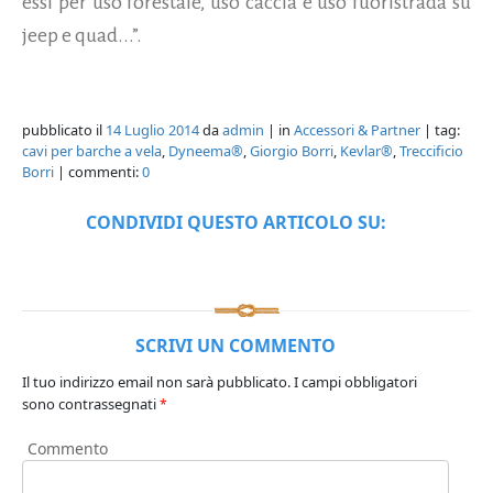
essi per uso forestale, uso caccia e uso fuoristrada su
jeep e quad...”.
pubblicato il
14 Luglio 2014
da
admin
| in
Accessori & Partner
| tag:
cavi per barche a vela
,
Dyneema®
,
Giorgio Borri
,
Kevlar®
,
Treccificio
Borri
| commenti:
0
CONDIVIDI QUESTO ARTICOLO SU:
SCRIVI UN COMMENTO
Il tuo indirizzo email non sarà pubblicato.
I campi obbligatori
sono contrassegnati
*
Commento