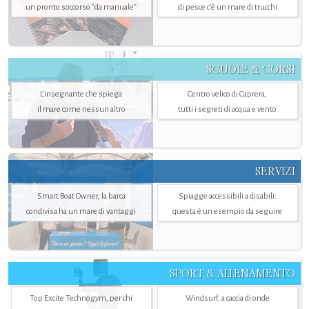
un pronto soccorso "da manuale"
di pesce c'è un mare di trucchi
SCUOLE & CORSI
L'insegnante che spiega
Centro velico di Caprera,
il mare come nessun altro
tutti i segreti di acqua e vento
SERVIZI
Smart Boat Owner, la barca
Spiagge accessibili a disabili:
condivisa ha un mare di vantaggi
questa è un esempio da seguire
SPORT & ALLENAMENTO
Top Excite Technogym, per chi
Windsurf, a caccia di onde