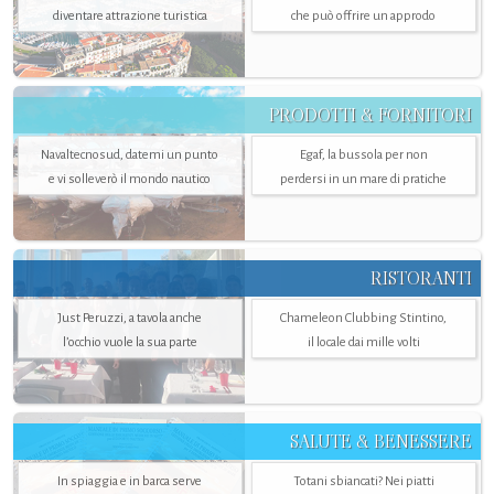
diventare attrazione turistica
che può offrire un approdo
PRODOTTI & FORNITORI
Navaltecnosud, datemi un punto
Egaf, la bussola per non
e vi solleverò il mondo nautico
perdersi in un mare di pratiche
RISTORANTI
Just Peruzzi, a tavola anche
Chameleon Clubbing Stintino,
l’occhio vuole la sua parte
il locale dai mille volti
SALUTE & BENESSERE
In spiaggia e in barca serve
Totani sbiancati? Nei piatti