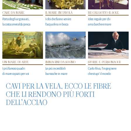
CASE DA MARE
IL MARE IN TAVOLA
REGALI SOTTO IL SOLE
Porto degli argonauti,
I cibi che fanno venire
Idee regalo per chi
la costa smeralda jonica
l’acquolina in bocca
ama barche e mare
UN MARE DI ARTE
IMMAGINI DA SOGNO
STORIE E PERSONAGGI
I più famosi quadri
Le più incredibili
Carlo Riva, l’ingegnere
di mare copiati per voi
burrasche in mare
che stupi' il mondo
CAVI PER LA VELA, ECCO LE FIBRE
CHE LI RENDONO PIÙ FORTI
DELL'ACCIAO