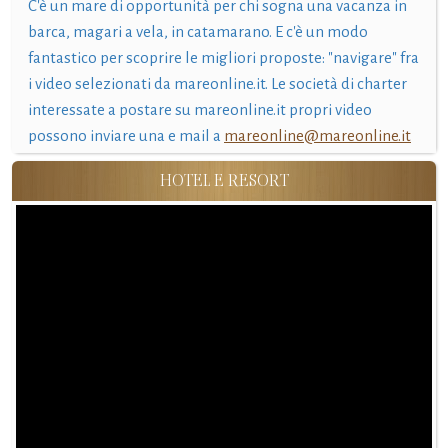
C'è un mare di opportunità per chi sogna una vacanza in
barca, magari a vela, in catamarano. E c'è un modo
fantastico per scoprire le migliori proposte: "navigare" fra
i video selezionati da mareonline.it. Le società di charter
interessate a postare su mareonline.it propri video
possono inviare una e mail a
mareonline@mareonline.it
HOTEL E RESORT