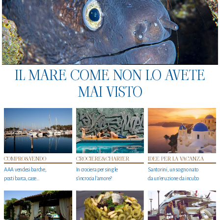
IL MARE COME NON LO AVETE
MAI VISTO
COMPRO&VENDO
CROCIERE&CHARTER
IDEE PER LA VACANZA
AAA vendesi barche,
In crociera per single
Santorini, un sogno nato
posti barca, case…
s'incrocia l’amore?
da un’eruzione da incubo