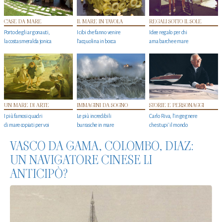
CASE DA MARE
IL MARE IN TAVOLA
REGALI SOTTO IL SOLE
Porto degli argonauti,
I cibi che fanno venire
Idee regalo per chi
la costa smeralda jonica
l’acquolina in bocca
ama barche e mare
UN MARE DI ARTE
IMMAGINI DA SOGNO
STORIE E PERSONAGGI
I più famosi quadri
Le più incredibili
Carlo Riva, l’ingegnere
di mare copiati per voi
burrasche in mare
che stupi' il mondo
VASCO DA GAMA, COLOMBO, DIAZ:
UN NAVIGATORE CINESE LI
ANTICIPÒ?