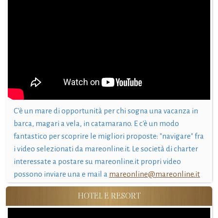
C'è un mare di opportunità per chi sogna una vacanza in
barca, magari a vela, in catamarano. E c'è un modo
fantastico per scoprire le migliori proposte: "navigare" fra
i video selezionati da mareonline.it. Le società di charter
interessate a postare su mareonline.it propri video
possono inviare una e mail a
mareonline@mareonline.it
HOTEL E RESORT