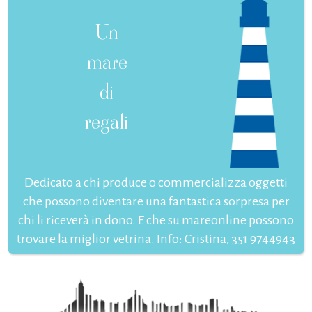
Un
mare
di
regali
Dedicato a chi produce o commercializza oggetti
che possono diventare una fantastica sorpresa per
chi li riceverà in dono. E che su mareonline possono
trovare la miglior vetrina. Info: Cristina, 351 9744943