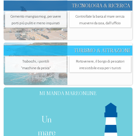
TECNOLOGIA & RICERCA
Cemento mangiasmog, per avere
Controllate la barca al mare senza
porti più puliti e meno inquinati
muovervi da casa, dall’ufficio
TURISMO & ATTRAZIONI
Trabocchi, i pontili
Portovenere, il borgo di pescatori
"macchine da pesca"
irresistibile esca per i turisti
MI MANDA MAREONLINE
Un
mare