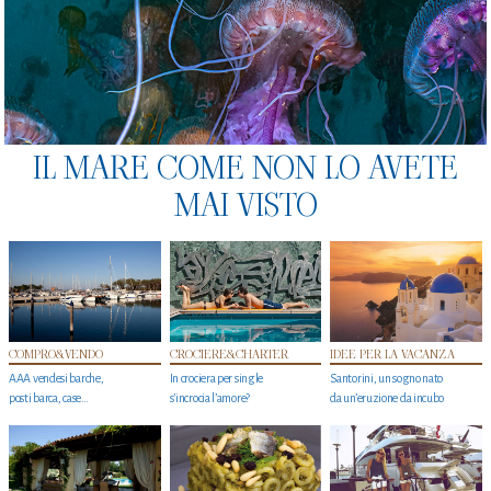
IL MARE COME NON LO AVETE
MAI VISTO
COMPRO&VENDO
CROCIERE&CHARTER
IDEE PER LA VACANZA
AAA vendesi barche,
In crociera per single
Santorini, un sogno nato
posti barca, case…
s'incrocia l’amore?
da un’eruzione da incubo