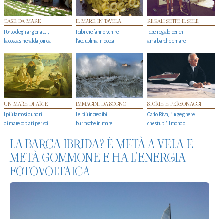
CASE DA MARE
IL MARE IN TAVOLA
REGALI SOTTO IL SOLE
Porto degli argonauti,
I cibi che fanno venire
Idee regalo per chi
la costa smeralda jonica
l’acquolina in bocca
ama barche e mare
UN MARE DI ARTE
IMMAGINI DA SOGNO
STORIE E PERSONAGGI
I più famosi quadri
Le più incredibili
Carlo Riva, l’ingegnere
di mare copiati per voi
burrasche in mare
che stupi' il mondo
LA BARCA IBRIDA? È METÀ A VELA E
METÀ GOMMONE E HA L'ENERGIA
FOTOVOLTAICA