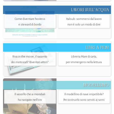
LAVORI SULL’ACQUA
Come diventare hostess
Italsub: sommersi dal lavoro
e steward di bordo
non è solo un modo di dire
LIBRI & FILM
Riva in the movie, il racconto
Libreria Mare di carta,
dei motoscafi “diventati attori”
per immergersi nella lettura
MODELLISMO
Il vascello che ai mondiali
Il modellino di nave irripetibile?
ha navigato nell’oro
Per costruirlo sono serviti 47 anni