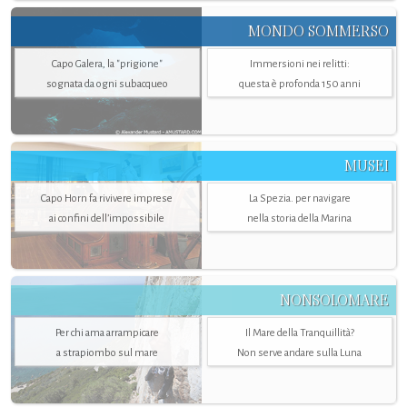
MONDO SOMMERSO
Capo Galera, la "prigione"
Immersioni nei relitti:
sognata da ogni subacqueo
questa è profonda 150 anni
MUSEI
Capo Horn fa rivivere imprese
La Spezia. per navigare
ai confini dell’impossibile
nella storia della Marina
NONSOLOMARE
Per chi ama arrampicare
Il Mare della Tranquillità?
a strapiombo sul mare
Non serve andare sulla Luna