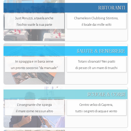
RISTORANTI
Just Peruzzi, a tavola anche
Chameleon Clubbing Stintino,
l’occhio vuole la sua parte
il locale dai mille volti
SALUTE & BENESSERE
In spiaggia e in barca serve
Totani sbiancati? Nei piatti
un pronto soccorso "da manuale"
di pesce c'è un mare di trucchi
SCUOLE & CORSI
L'insegnante che spiega
Centro velico di Caprera,
il mare come nessun altro
tutti i segreti di acqua e vento