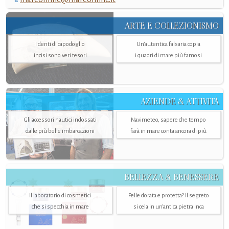
ARTE E COLLEZIONISMO
I denti di capodoglio
Un’autentica falsaria copia
incisi sono veri tesori
i quadri di mare più famosi
AZIENDE & ATTIVITÀ
Gli accessori nautici indossati
Navimeteo, sapere che tempo
dalle più belle imbarcazioni
farà in mare conta ancora di più
BELLEZZA & BENESSERE
Il laboratorio di cosmetici
Pelle dorata e protetta? Il segreto
che si specchia in mare
si cela in un’antica pietra Inca