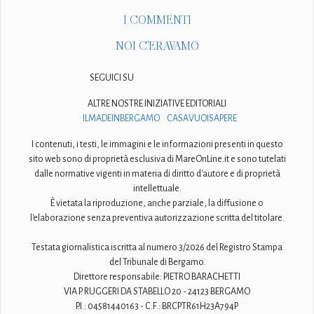
I COMMENTI
NOI C'ERAVAMO
SEGUICI SU
ALTRE NOSTRE INIZIATIVE EDITORIALI
ILMADEINBERGAMO
CASAVUOISAPERE
I contenuti, i testi, le immagini e le informazioni presenti in questo
sito web sono di proprietà esclusiva di MareOnLine.it e sono tutelati
dalle normative vigenti in materia di diritto d'autore e di proprietà
intellettuale.
È vietata la riproduzione, anche parziale, la diffusione o
l'elaborazione senza preventiva autorizzazione scritta del titolare.
Testata giornalistica iscritta al numero 3/2026 del Registro Stampa
del Tribunale di Bergamo.
Direttore responsabile: PIETRO BARACHETTI
VIA P. RUGGERI DA STABELLO 20 - 24123 BERGAMO
P.I.: 04581440163 - C.F.: BRCPTR61H23A794P