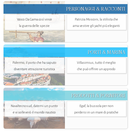
PERSONAGGI & RACCONTI
Vasco Da Gama così vince
Patrizia Mosconi, la stilista che
la guerra delle spezie
ama vestire gli yacht più eleganti
PORTI & MARINA
Palermo, il porto che ha saputo
Villasimius, tutto il meglio
diventare attrazione turistica
che può offrire un approdo
PRODOTTI & FORNITORI
Navaltecnosud, datemi un punto
Egaf, la bussola per non
e vi solleverò il mondo nautico
perdersi in un mare di pratiche