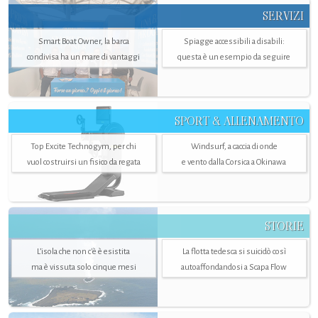
SERVIZI
Smart Boat Owner, la barca
Spiagge accessibili a disabili:
condivisa ha un mare di vantaggi
questa è un esempio da seguire
SPORT & ALLENAMENTO
Top Excite Technogym, per chi
Windsurf, a caccia di onde
vuol costruirsi un fisico da regata
e vento dalla Corsica a Okinawa
STORIE
L’isola che non c'è è esistita
La flotta tedesca si suicidò così
ma è vissuta solo cinque mesi
autoaffondandosi a Scapa Flow