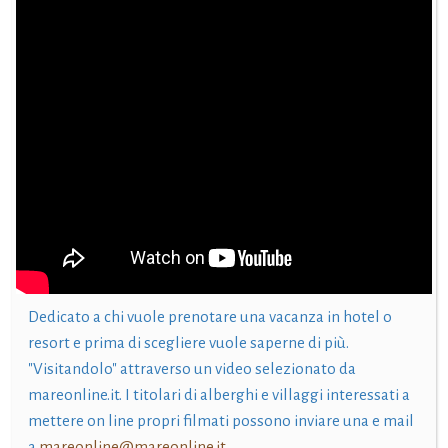
Dedicato a chi vuole prenotare una vacanza in hotel o
resort e prima di scegliere vuole saperne di più.
"Visitandolo" attraverso un video selezionato da
mareonline.it. I titolari di alberghi e villaggi interessati a
mettere on line propri filmati possono inviare una e mail
a
mareonline@mareonline.it