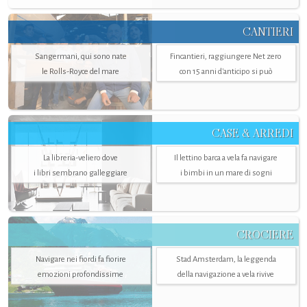
CANTIERI
Sangermani, qui sono nate
Fincantieri, raggiungere Net zero
le Rolls-Royce del mare
con 15 anni d'anticipo si può
CASE & ARREDI
La libreria-veliero dove
Il lettino barca a vela fa navigare
i libri sembrano galleggiare
i bimbi in un mare di sogni
CROCIERE
Navigare nei fiordi fa fiorire
Stad Amsterdam, la leggenda
emozioni profondissime
della navigazione a vela rivive