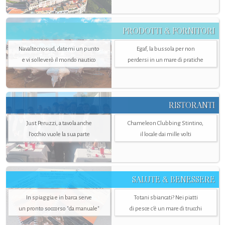
PRODOTTI & FORNITORI
Navaltecnosud, datemi un punto
Egaf, la bussola per non
e vi solleverò il mondo nautico
perdersi in un mare di pratiche
RISTORANTI
Just Peruzzi, a tavola anche
Chameleon Clubbing Stintino,
l’occhio vuole la sua parte
il locale dai mille volti
SALUTE & BENESSERE
In spiaggia e in barca serve
Totani sbiancati? Nei piatti
un pronto soccorso "da manuale"
di pesce c'è un mare di trucchi