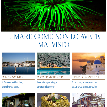
IL MARE COME NON LO AVETE
MAI VISTO
COMPRO&VENDO
CROCIERE&CHARTER
IDEE PER LA VACANZA
AAA vendesi barche,
In crociera per single
Santorini, un sogno nato
posti barca, case…
s'incrocia l’amore?
da un’eruzione da incubo