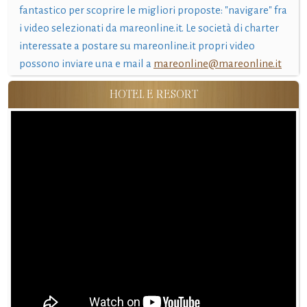
fantastico per scoprire le migliori proposte: "navigare" fra
i video selezionati da mareonline.it. Le società di charter
interessate a postare su mareonline.it propri video
possono inviare una e mail a
mareonline@mareonline.it
HOTEL E RESORT