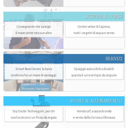
SCUOLE & CORSI
L'insegnante che spiega
Centro velico di Caprera,
il mare come nessun altro
tutti i segreti di acqua e vento
SERVIZI
Smart Boat Owner, la barca
Spiagge accessibili a disabili:
condivisa ha un mare di vantaggi
questa è un esempio da seguire
SPORT & ALLENAMENTO
Top Excite Technogym, per chi
Windsurf, a caccia di onde
vuol costruirsi un fisico da regata
e vento dalla Corsica a Okinawa