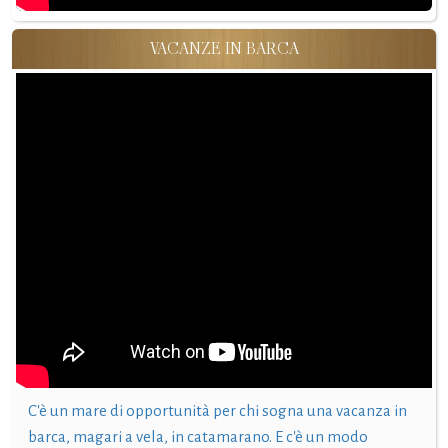
VACANZE IN BARCA
C'è un mare di opportunità per chi sogna una vacanza in
barca, magari a vela, in catamarano. E c'è un modo