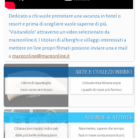
Dedicato a chi vuole prenotare una vacanza in hotel o
resort e prima di scegliere vuole saperne di più.
"Visitandolo" attraverso un video selezionato da
mareonline.it. I titolari di alberghi e villaggi interessati a
mettere on line propri filmati possono inviare una e mail
a
mareonline@mareonline.it
ARTE E COLLEZIONISMO
I denti di capodoglio
Un’autentica falsaria copia
incisi sono veri tesori
i quadri di mare più famosi
AZIENDE & ATTIVITÀ
Gli accessori nautici indossati
Navimeteo, sapere che tempo
dalle più belle imbarcazioni
farà in mare conta ancora di più