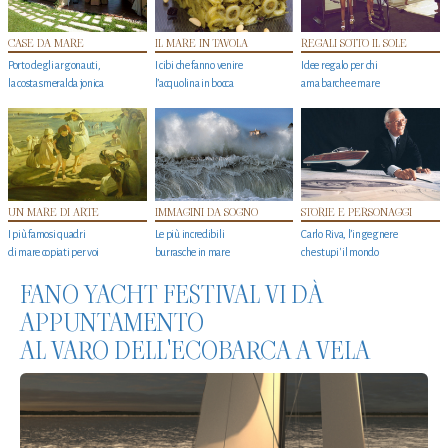
CASE DA MARE
IL MARE IN TAVOLA
REGALI SOTTO IL SOLE
Porto degli argonauti,
I cibi che fanno venire
Idee regalo per chi
la costa smeralda jonica
l’acquolina in bocca
ama barche e mare
UN MARE DI ARTE
IMMAGINI DA SOGNO
STORIE E PERSONAGGI
I più famosi quadri
Le più incredibili
Carlo Riva, l’ingegnere
di mare copiati per voi
burrasche in mare
che stupi' il mondo
FANO YACHT FESTIVAL VI DÀ
APPUNTAMENTO
AL VARO DELL'ECOBARCA A VELA