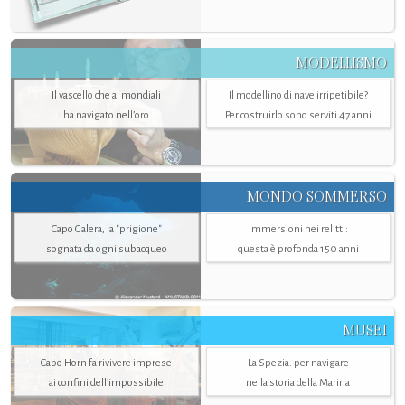
MODELLISMO
Il vascello che ai mondiali
Il modellino di nave irripetibile?
ha navigato nell’oro
Per costruirlo sono serviti 47 anni
MONDO SOMMERSO
Capo Galera, la "prigione"
Immersioni nei relitti:
sognata da ogni subacqueo
questa è profonda 150 anni
MUSEI
Capo Horn fa rivivere imprese
La Spezia. per navigare
ai confini dell’impossibile
nella storia della Marina