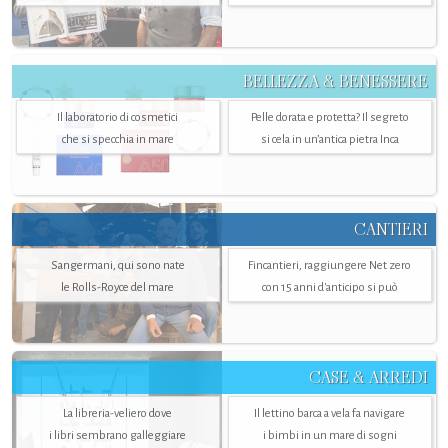
BELLEZZA & BENESSERE
Il laboratorio di cosmetici
Pelle dorata e protetta? Il segreto
che si specchia in mare
si cela in un’antica pietra Inca
CANTIERI
Sangermani, qui sono nate
Fincantieri, raggiungere Net zero
le Rolls-Royce del mare
con 15 anni d'anticipo si può
CASE & ARREDI
La libreria-veliero dove
Il lettino barca a vela fa navigare
i libri sembrano galleggiare
i bimbi in un mare di sogni