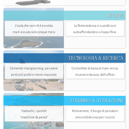
STORIE
L’isola che non c'è è esistita
La flotta tedesca si suicidò così
ma è vissuta solo cinque mesi
autoaffondandosi a Scapa Flow
TECNOLOGIA & RICERCA
Cemento mangiasmog, per avere
Controllate la barca al mare senza
porti più puliti e meno inquinati
muovervi da casa, dall’ufficio
TURISMO & ATTRAZIONI
Trabocchi, i pontili
Portovenere, il borgo di pescatori
"macchine da pesca"
irresistibile esca per i turisti