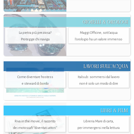
GIOIELLI & OROLOGI
La pietra più preziosa?
Maggi Officine, sott’acqua
Protegge chi naviga
l'orologio ha un valore immenso
LAVORI SULL’ACQUA
Come diventare hostess
Italsub: sommersi dal lavoro
e steward di bordo
non è solo un modo di dire
LIBRI & FILM
Riva in the movie, il racconto
Libreria Mare di carta,
dei motoscafi “diventati attori”
per immergersi nella lettura