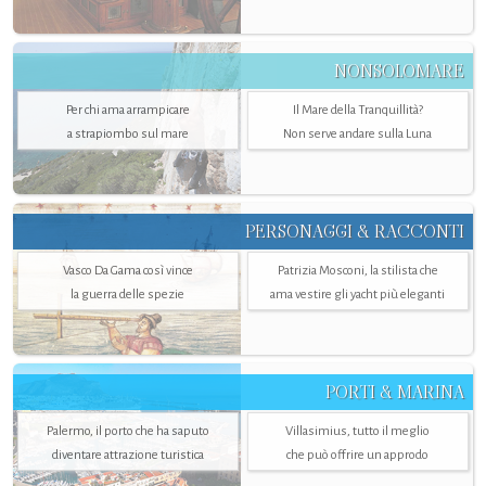
NONSOLOMARE
Per chi ama arrampicare
Il Mare della Tranquillità?
a strapiombo sul mare
Non serve andare sulla Luna
PERSONAGGI & RACCONTI
Vasco Da Gama così vince
Patrizia Mosconi, la stilista che
la guerra delle spezie
ama vestire gli yacht più eleganti
PORTI & MARINA
Palermo, il porto che ha saputo
Villasimius, tutto il meglio
diventare attrazione turistica
che può offrire un approdo