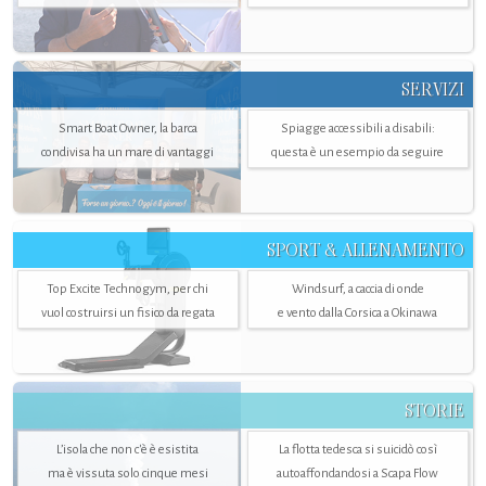
SERVIZI
Smart Boat Owner, la barca
Spiagge accessibili a disabili:
condivisa ha un mare di vantaggi
questa è un esempio da seguire
SPORT & ALLENAMENTO
Top Excite Technogym, per chi
Windsurf, a caccia di onde
vuol costruirsi un fisico da regata
e vento dalla Corsica a Okinawa
STORIE
L’isola che non c'è è esistita
La flotta tedesca si suicidò così
ma è vissuta solo cinque mesi
autoaffondandosi a Scapa Flow