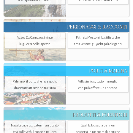
a strapiombo sul mare
Non serve andare sulla Luna
PERSONAGGI & RACCONTI
Vasco Da Gama così vince
Patrizia Mosconi, la stilista che
la guerra delle spezie
ama vestire gli yacht più eleganti
PORTI & MARINA
Palermo, il porto che ha saputo
Villasimius, tutto il meglio
diventare attrazione turistica
che può offrire un approdo
PRODOTTI & FORNITORI
Navaltecnosud, datemi un punto
Egaf, la bussola per non
e vi solleverò il mondo nautico
perdersi in un mare di pratiche