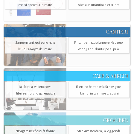
che si specchia in mare
si cela in un’antica pietra Inca
CANTIERI
Sangermani, qui sono nate
Fincantieri, raggiungere Net zero
le Rolls-Royce del mare
con 15 anni d'anticipo si può
CASE & ARREDI
La libreria-veliero dove
Il lettino barca a vela fa navigare
i libri sembrano galleggiare
i bimbi in un mare di sogni
CROCIERE
Navigare nei fiordi fa fiorire
Stad Amsterdam, la leggenda