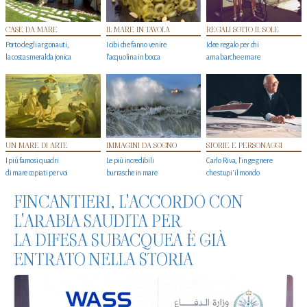
CASE DA MARE
IL MARE IN TAVOLA
REGALI SOTTO IL SOLE
Porto degli argonauti,
I cibi che fanno venire
Idee regalo per chi
la costa smeralda jonica
l’acquolina in bocca
ama barche e mare
UN MARE DI ARTE
IMMAGINI DA SOGNO
STORIE E PERSONAGGI
I più famosi quadri
Le più incredibili
Carlo Riva, l’ingegnere
di mare copiati per voi
burrasche in mare
che stupi' il mondo
FINCANTIERI, L'ACCORDO CON
L'ARABIA SAUDITA PER
LA DIFESA SUBACQUEA È GIÀ
ENTRATO NELLA STORIA