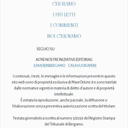
CHI SIAMO
I PIÙ LETTI
I COMMENTI
NOI C'ERAVAMO
SEGUICI SU
ALTRE NOSTRE INIZIATIVE EDITORIALI
ILMADEINBERGAMO
CASAVUOISAPERE
I contenuti, i testi, le immagini e le informazioni presenti in questo
sito web sono di proprietà esclusiva di MareOnLine.it e sono tutelati
dalle normative vigenti in materia di diritto d'autore e di proprietà
intellettuale.
È vietata la riproduzione, anche parziale, la diffusione o
l'elaborazione senza preventiva autorizzazione scritta del titolare.
Testata giornalistica iscritta al numero 3/2026 del Registro Stampa
del Tribunale di Bergamo.