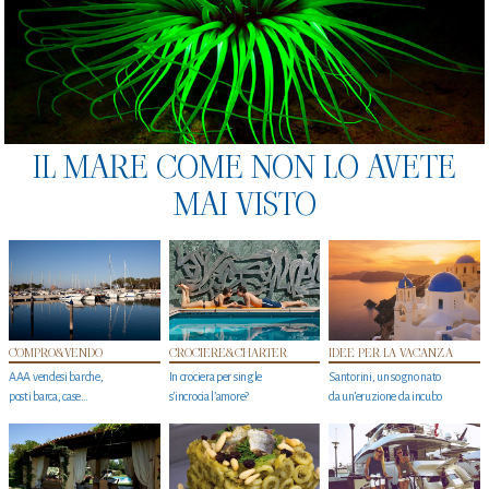
IL MARE COME NON LO AVETE
MAI VISTO
COMPRO&VENDO
CROCIERE&CHARTER
IDEE PER LA VACANZA
AAA vendesi barche,
In crociera per single
Santorini, un sogno nato
posti barca, case…
s'incrocia l’amore?
da un’eruzione da incubo