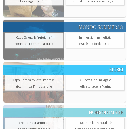
ha navigato nell’oro
Per costruirlo sono serviti 47 anni
MONDO SOMMERSO
Capo Galera, la "prigione"
Immersioni nei relitti:
sognata da ogni subacqueo
questa è profonda 150 anni
MUSEI
Capo Horn fa rivivere imprese
La Spezia. per navigare
ai confini dell’impossibile
nella storia della Marina
NONSOLOMARE
Per chi ama arrampicare
Il Mare della Tranquillità?