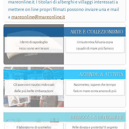
mareonline.it. I titolari di alberghi e villaggi interessati a
mettere on line propri filmati possono inviare una e mail
a
mareonline@mareonline.it
ARTE E COLLEZIONISMO
I denti di capodoglio
Un’autentica falsaria copia
incisi sono veri tesori
i quadri di mare più famosi
AZIENDE & ATTIVITÀ
Gli accessori nautici indossati
Navimeteo, sapere che tempo
dalle più belle imbarcazioni
farà in mare conta ancora di più
BELLEZZA & BENESSERE
Il laboratorio di cosmetici
Pelle dorata e protetta? Il segreto