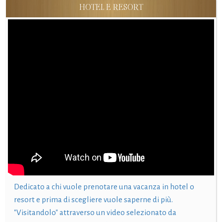
HOTEL E RESORT
Dedicato a chi vuole prenotare una vacanza in hotel o
resort e prima di scegliere vuole saperne di più.
"Visitandolo" attraverso un video selezionato da