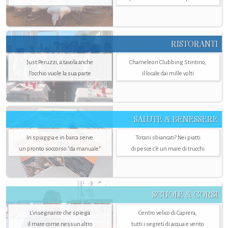
RISTORANTI
Just Peruzzi, a tavola anche
Chameleon Clubbing Stintino,
l’occhio vuole la sua parte
il locale dai mille volti
SALUTE & BENESSERE
In spiaggia e in barca serve
Totani sbiancati? Nei piatti
un pronto soccorso "da manuale"
di pesce c'è un mare di trucchi
SCUOLE & CORSI
L'insegnante che spiega
Centro velico di Caprera,
il mare come nessun altro
tutti i segreti di acqua e vento