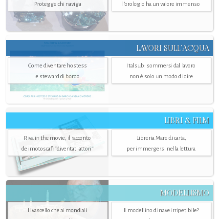
Protegge chi naviga
l'orologio ha un valore immenso
LAVORI SULL’ACQUA
Come diventare hostess
Italsub: sommersi dal lavoro
e steward di bordo
non è solo un modo di dire
LIBRI & FILM
Riva in the movie, il racconto
Libreria Mare di carta,
dei motoscafi “diventati attori”
per immergersi nella lettura
MODELLISMO
Il vascello che ai mondiali
Il modellino di nave irripetibile?