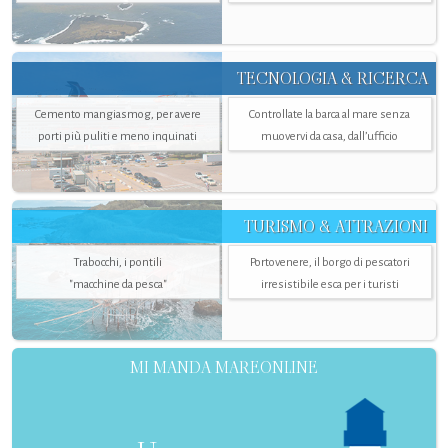
TECNOLOGIA & RICERCA
Cemento mangiasmog, per avere
Controllate la barca al mare senza
porti più puliti e meno inquinati
muovervi da casa, dall’ufficio
TURISMO & ATTRAZIONI
Trabocchi, i pontili
Portovenere, il borgo di pescatori
"macchine da pesca"
irresistibile esca per i turisti
MI MANDA MAREONLINE