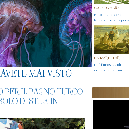
CASE DA MARE
Porto degli argonauti,
la costa smeralda jonic
UN MARE DI ARTE
I più famosi quadri
AVETE MAI VISTO
di mare copiati per voi
O PER IL BAGNO TURCO
LO DI STILE IN