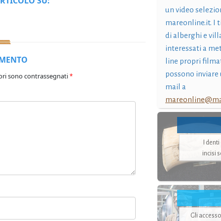
RTICOLO SU:
un video selezio
mareonline.it. I t
di alberghi e vil
interessati a me
MMENTO
line propri filma
possono inviare 
ori sono contrassegnati
*
mail a
mareonline@mar
I dent
incisi 
Gli accesso