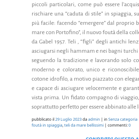
piccoli particolari, come può essere l'acqu
rischiare una “caduta di stile” in spiaggia,
più facile: facendo “emergere” dal proprio 
mare con Portofino”, il nuovo foutà della col
da Gabel 1957. Teli , “figli” degli antichi lenz
asciugarsi negli hammam e nei bagni turchi
seguendo la tradizione e lavorando solo cot
moderno e colorato, unico e riconoscibil
cotone idrofilo, a motivo piazzato con elegan
e capace di asciugare velocemente e garan
vista prima. Un fidato compagno di viaggio, 
soprattutto perfetto per essere abbinato alle lo
pubblicato il
29 Luglio 2023
da
admin
| in
Senza categoria
foutà in spiaggia
,
teli da mare bellissimi
| commenti:
0