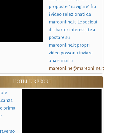
proposte: "navigare" fra
i video selezionati da
mareonline.it. Le società
di charter interessate a
postare su
mareonline.it propri
video possono inviare
una e mail a
mareonline@mareonline.it
HOTEL E RESORT
uole
acanza
 e prima
e
traverso