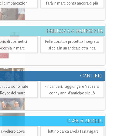
belle imbarcazioni
farà in mare conta ancora di più
BELLEZZA & BENESSERE
torio di cosmetici
Pelle dorata e protetta? Il segreto
specchia in mare
si cela in un’antica pietra Inca
CANTIERI
i, qui sono nate
Fincantieri, raggiungere Net zero
-Royce del mare
con 15 anni d'anticipo si può
CASE & ARREDI
ria-veliero dove
Il lettino barca a vela fa navigare