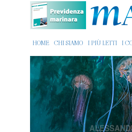
HOME
CHI SIAMO
I PIÙ LETTI
I C