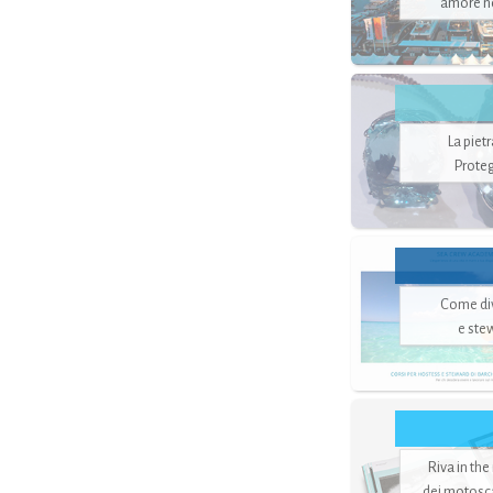
amore no
La piet
Proteg
Come di
e ste
Riva in the
dei motoscaf