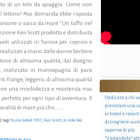
isto di un telo da spiaggia. Come non
 sul lettino? Mai domanda ebbe risposta
borsone o sacco da mare “Un tuffo nel
lezione Ken Scott prodotta e distribuita
uoli utilizzati in Tunisia per coprirsi e
realizzati a mano dalle donne berbere
one di altissima qualità, dal disegno
e, realizzato in monospugna di puro
ti frange, leggero, di altissima qualità
tire una morbidezza e resistenza mai
Dedicato a chi v
perfetto per ogni tipo di avventura. E
prenotare una v
calità di mare più chic.....:
in hotel o resort
| tag:
foutà Gabel 1957
,
Ken Scott
,
lo stile del
di scegliere vuol
saperne di più.
"Visitandolo" at