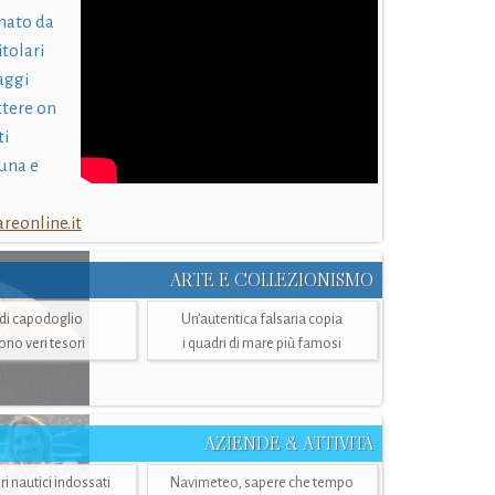
nato da
itolari
laggi
ttere on
ti
una e
eonline.it
ARTE E COLLEZIONISMO
i di capodoglio
Un’autentica falsaria copia
sono veri tesori
i quadri di mare più famosi
AZIENDE & ATTIVITÀ
ri nautici indossati
Navimeteo, sapere che tempo