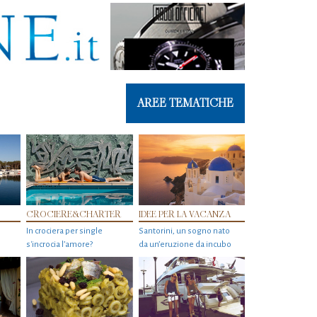
AREE TEMATICHE
CROCIERE&CHARTER
IDEE PER LA VACANZA
In crociera per single
Santorini, un sogno nato
s'incrocia l’amore?
da un’eruzione da incubo