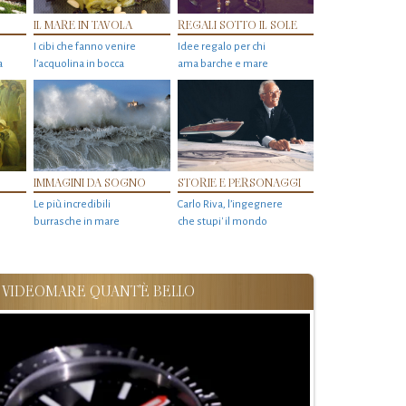
IL MARE IN TAVOLA
REGALI SOTTO IL SOLE
I cibi che fanno venire
Idee regalo per chi
a
l’acquolina in bocca
ama barche e mare
IMMAGINI DA SOGNO
STORIE E PERSONAGGI
Le più incredibili
Carlo Riva, l’ingegnere
burrasche in mare
che stupi' il mondo
VIDEOMARE QUANT'È BELLO