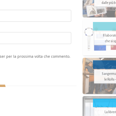
dalle più 
Il labora
che si 
wser per la prossima volta che commento.
Sangerman
le Rolls
La libre