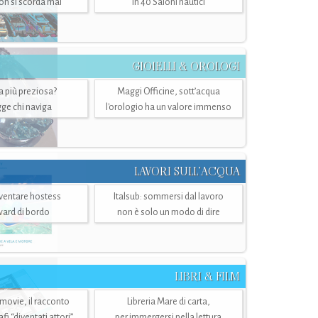
n si scorda mai
in 40 Saloni nautici
GIOIELLI & OROLOGI
ra più preziosa?
Maggi Officine, sott’acqua
ge chi naviga
l'orologio ha un valore immenso
LAVORI SULL’ACQUA
ventare hostess
Italsub: sommersi dal lavoro
ward di bordo
non è solo un modo di dire
LIBRI & FILM
 movie, il racconto
Libreria Mare di carta,
i “diventati attori”
per immergersi nella lettura