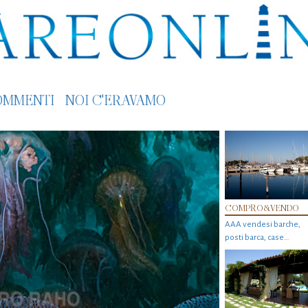
OMMENTI
NOI C'ERAVAMO
COMPRO&VENDO
AAA vendesi barche,
posti barca, case…