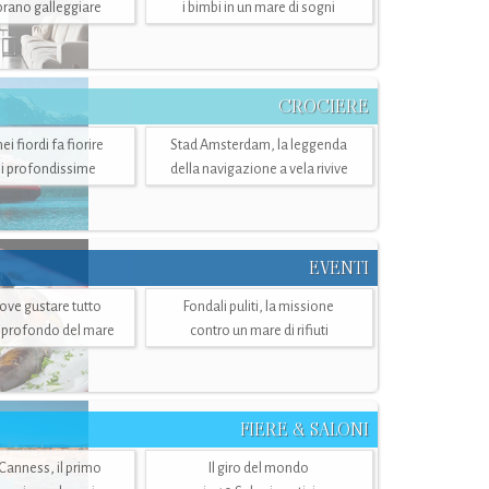
mbrano galleggiare
i bimbi in un mare di sogni
CROCIERE
i fiordi fa fiorire
Stad Amsterdam, la leggenda
i profondissime
della navigazione a vela rivive
EVENTI
dove gustare tutto
Fondali puliti, la missione
ù profondo del mare
contro un mare di rifiuti
FIERE & SALONI
 Canness, il primo
Il giro del mondo