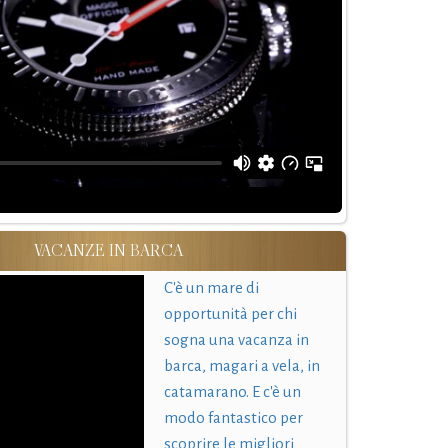
VACANZE IN BARCA
C'è un mare di
opportunità per chi
sogna una vacanza in
barca, magari a vela, in
catamarano. E c'è un
modo fantastico per
scoprire le migliori