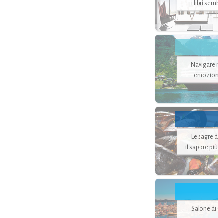
i libri se
Navigare ne
emozion
Le sagre 
il sapore pi
Salone di