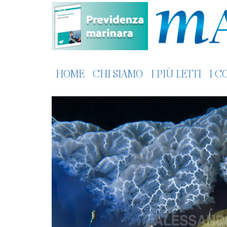
HOME
CHI SIAMO
I PIÙ LETTI
I C