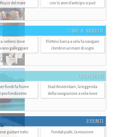
-Royce del mare
con 15 anni d'anticipo si può
CASE & ARREDI
ria-veliero dove
Il lettino barca a vela fa navigare
mbrano galleggiare
i bimbi in un mare di sogni
CROCIERE
i fiordi fa fiorire
Stad Amsterdam, la leggenda
i profondissime
della navigazione a vela rivive
EVENTI
dove gustare tutto
Fondali puliti, la missione