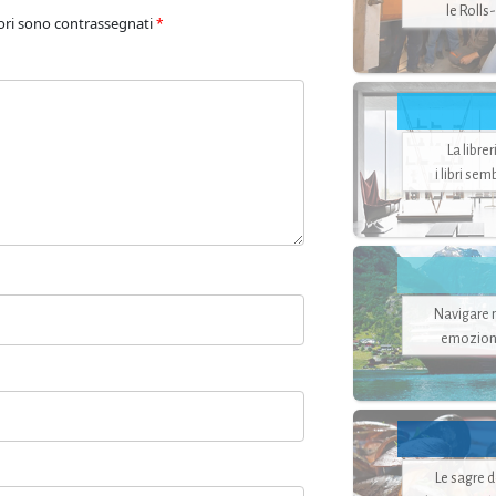
le Rolls
ori sono contrassegnati
*
La libre
i libri se
Navigare ne
emozion
Le sagre 