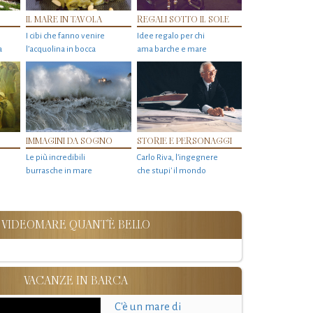
IL MARE IN TAVOLA
REGALI SOTTO IL SOLE
I cibi che fanno venire
Idee regalo per chi
a
l’acquolina in bocca
ama barche e mare
IMMAGINI DA SOGNO
STORIE E PERSONAGGI
Le più incredibili
Carlo Riva, l’ingegnere
burrasche in mare
che stupi' il mondo
VIDEOMARE QUANT'È BELLO
VACANZE IN BARCA
C'è un mare di