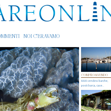
OMMENTI
NOI C'ERAVAMO
COMPRO&VENDO
AAA vendesi barche,
posti barca, case…