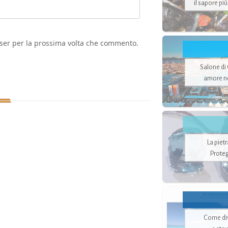
il sapore pi
wser per la prossima volta che commento.
Salone di
amore no
La piet
Proteg
Come di