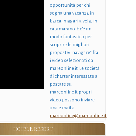
opportunità per chi
sogna una vacanza in
barca, magari a vela, in
catamarano. E c'è un
modo fantastico per
scoprire le migliori
proposte: "navigare" fra
i video selezionati da
mareonline.it. Le società
di charter interessate a
postare su
mareonline.it propri
video possono inviare
una e mail a
mareonline@mareonline.it
HOTEL E RESORT