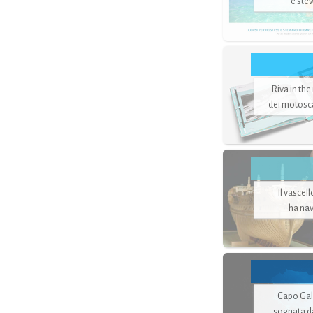
e ste
Riva in the
dei motoscaf
Il vascel
ha nav
Capo Gale
sognata d