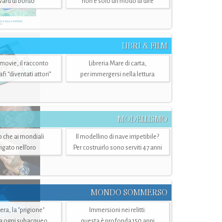
ward di bordo
non è solo un modo di dire
LIBRI & FILM
 movie, il racconto
Libreria Mare di carta,
i “diventati attori”
per immergersi nella lettura
MODELLISMO
lo che ai mondiali
Il modellino di nave irripetibile?
igato nell’oro
Per costruirlo sono serviti 47 anni
MONDO SOMMERSO
ra, la "prigione"
Immersioni nei relitti:
a ogni subacqueo
questa è profonda 150 anni