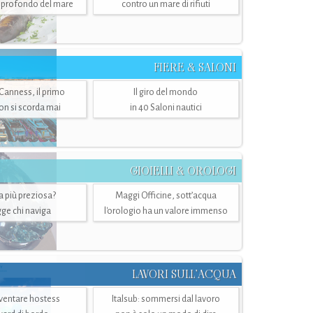
ù profondo del mare
contro un mare di rifiuti
FIERE & SALONI
 Canness, il primo
Il giro del mondo
n si scorda mai
in 40 Saloni nautici
GIOIELLI & OROLOGI
ra più preziosa?
Maggi Officine, sott’acqua
ge chi naviga
l'orologio ha un valore immenso
LAVORI SULL’ACQUA
ventare hostess
Italsub: sommersi dal lavoro