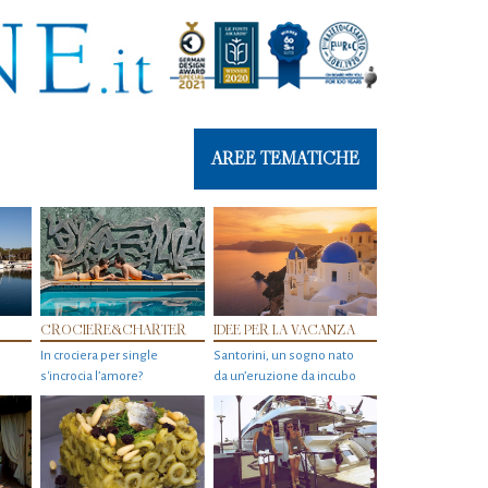
AREE TEMATICHE
CROCIERE&CHARTER
IDEE PER LA VACANZA
In crociera per single
Santorini, un sogno nato
s'incrocia l’amore?
da un’eruzione da incubo