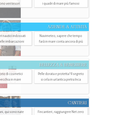
sono veri tesori
i quadri di mare più famosi
AZIENDE & ATTIVITÀ
ri nautici indossati
Navimeteo, sapere che tempo
belle imbarcazioni
farà in mare conta ancora di più
BELLEZZA & BENESSERE
torio di cosmetici
Pelle dorata e protetta? Il segreto
specchia in mare
si cela in un’antica pietra Inca
CANTIERI
i, qui sono nate
Fincantieri, raggiungere Net zero