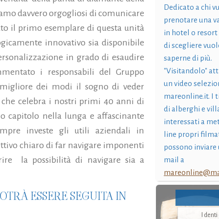
Dedicato a chi v
iamo davvero orgogliosi di comunicare
prenotare una v
uto il primo esemplare di questa unità
in hotel o resort
gicamente innovativo sia disponibile
di scegliere vuol
rsonalizzazione in grado di esaudire
saperne di più.
"Visitandolo" at
mmentato i responsabili del Gruppo
un video selezio
igliore dei modi il sogno di veder
mareonline.it. I t
 che celebra i nostri primi 40 anni di
di alberghi e vil
o capitolo nella lunga e affascinante
interessati a me
mpre investe gli utili aziendali in
line propri filma
tivo chiaro di far navigare imponenti
possono inviare 
ire la possibilità di navigare sia a
mail a
mareonline@mar
OTRÀ ESSERE SEGUITA IN
I dent