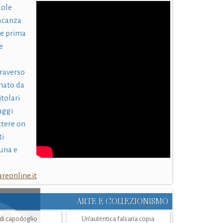
uole
acanza
 e prima
e
traverso
nato da
itolari
laggi
ttere on
ti
una e
eonline.it
ARTE E COLLEZIONISMO
i di capodoglio
Un’autentica falsaria copia