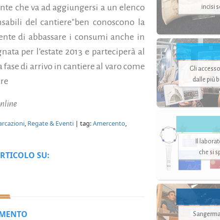
nte che va ad aggiungersi a un elenco
incisi 
nsabili del cantiere"ben conoscono la
nsente di abbassare i consumi anche in
nata per l’estate 2013 e parteciperà al
a fase di arrivo in cantiere al varo come
Gli accesso
dalle più 
are
nline
arcazioni
,
Regate & Eventi
| tag:
Amercento
,
Il labora
che si 
RTICOLO SU:
MMENTO
Sangerman