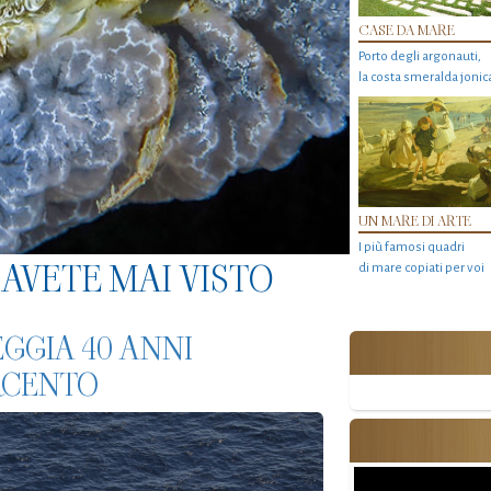
CASE DA MARE
Porto degli argonauti,
la costa smeralda jonic
UN MARE DI ARTE
I più famosi quadri
AVETE MAI VISTO
di mare copiati per voi
GGIA 40 ANNI
RCENTO