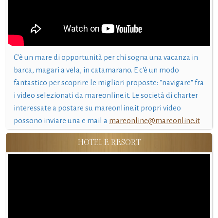
C'è un mare di opportunità per chi sogna una vacanza in
barca, magari a vela, in catamarano. E c'è un modo
fantastico per scoprire le migliori proposte: "navigare" fra
i video selezionati da mareonline.it. Le società di charter
interessate a postare su mareonline.it propri video
possono inviare una e mail a
mareonline@mareonline.it
HOTEL E RESORT