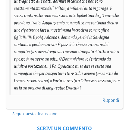
un traghetto due notti, dormire in cabine che non sono
esattamente stanze dell'Hilton, e infilare l'auto in garage. E
senza contare che cena e bar sono altri bigliettoni da 50 euro che
prendono il volo. Aggiungendo non moltissime centinaia di euro
uno ci potrebbe fare una settimana in crociera con moglie e
figlia!!!!!!!! E poi qualcuno si domanda perché la Sardegna
continua a perdere turisti? È' possibile che sia un errore del
computer (a scanso di equivoci mi sono stampato il tutto a colori
e posso farvi avere un pdf...)? Domani riprovo (entrando da
un'altra postazione...) Ps: Qualcuno mi sa dire se esiste una
compagnia che per trasportare i turisti da Genova (ma anche da
Livorno se necessario) a Porto Torres (o a Olbia se necessario) non
mi fa un prelievo di sangue stile Dracula?
Rispondi
Segui questa discussione
SCRIVI UN COMMENTO