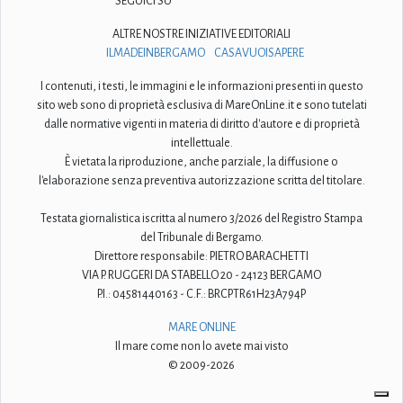
SEGUICI SU
ALTRE NOSTRE INIZIATIVE EDITORIALI
ILMADEINBERGAMO
CASAVUOISAPERE
I contenuti, i testi, le immagini e le informazioni presenti in questo
sito web sono di proprietà esclusiva di MareOnLine.it e sono tutelati
dalle normative vigenti in materia di diritto d'autore e di proprietà
intellettuale.
È vietata la riproduzione, anche parziale, la diffusione o
l'elaborazione senza preventiva autorizzazione scritta del titolare.
Testata giornalistica iscritta al numero 3/2026 del Registro Stampa
del Tribunale di Bergamo.
Direttore responsabile: PIETRO BARACHETTI
VIA P. RUGGERI DA STABELLO 20 - 24123 BERGAMO
P.I.: 04581440163 - C.F.: BRCPTR61H23A794P
MARE ONLINE
Il mare come non lo avete mai visto
© 2009-2026