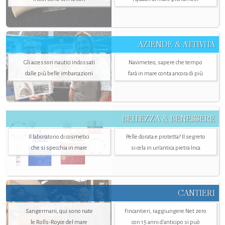
AZIENDE & ATTIVITÀ
Gli accessori nautici indossati
Navimeteo, sapere che tempo
dalle più belle imbarcazioni
farà in mare conta ancora di più
BELLEZZA & BENESSERE
Il laboratorio di cosmetici
Pelle dorata e protetta? Il segreto
che si specchia in mare
si cela in un’antica pietra Inca
CANTIERI
Sangermani, qui sono nate
Fincantieri, raggiungere Net zero
le Rolls-Royce del mare
con 15 anni d'anticipo si può