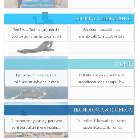
SPORT & ALLENAMENTO
Top Excite Technogym, per chi
Windsurf, a caccia di onde
vuol costruirsi un fisico da regata
e vento dalla Corsica a Okinawa
STORIE
L’isola che non c'è è esistita
La flotta tedesca si suicidò così
ma è vissuta solo cinque mesi
autoaffondandosi a Scapa Flow
TECNOLOGIA & RICERCA
Cemento mangiasmog, per avere
Controllate la barca al mare senza
porti più puliti e meno inquinati
muovervi da casa, dall’ufficio