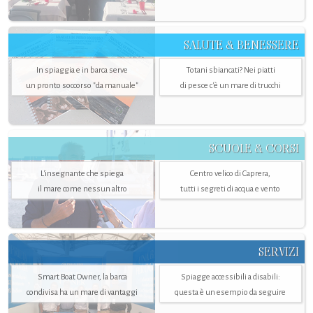
SALUTE & BENESSERE
In spiaggia e in barca serve
Totani sbiancati? Nei piatti
un pronto soccorso "da manuale"
di pesce c'è un mare di trucchi
SCUOLE & CORSI
L'insegnante che spiega
Centro velico di Caprera,
il mare come nessun altro
tutti i segreti di acqua e vento
SERVIZI
Smart Boat Owner, la barca
Spiagge accessibili a disabili:
condivisa ha un mare di vantaggi
questa è un esempio da seguire