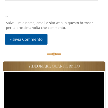
Salva il mio nome, email e sito web in questo browser
per la prossima volta che commento.
VIDEOMARE QUANT'È BELLO