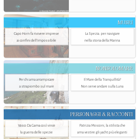
MUSEI
Capo Horn fa rivivere imprese
La Spezia. per navigare
ai confini dell’impossibile
nella storia della Marina
NONSOLOMARE
Per chi ama arrampicare
Il Mare della Tranquillità?
a strapiombo sul mare
Non serve andare sulla Luna
PERSONAGGI & RACCONTI
Vasco Da Gama così vince
Patrizia Mosconi, la stilista che
la guerra delle spezie
ama vestire gli yacht più eleganti