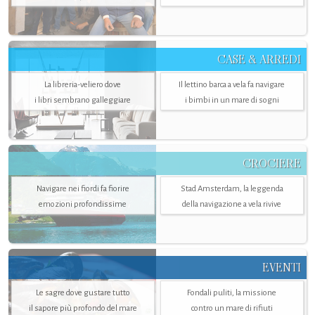
CASE & ARREDI
La libreria-veliero dove
Il lettino barca a vela fa navigare
i libri sembrano galleggiare
i bimbi in un mare di sogni
CROCIERE
Navigare nei fiordi fa fiorire
Stad Amsterdam, la leggenda
emozioni profondissime
della navigazione a vela rivive
EVENTI
Le sagre dove gustare tutto
Fondali puliti, la missione
il sapore più profondo del mare
contro un mare di rifiuti