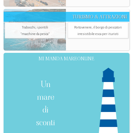
TURISMO & ATTRAZIONI
Trabocchi, i pontili
Portovenere, il borgo di pescatori
"macchine da pesca"
irresistibile esca per i turisti
MI MANDA MAREONLINE
Un
mare
di
sconti