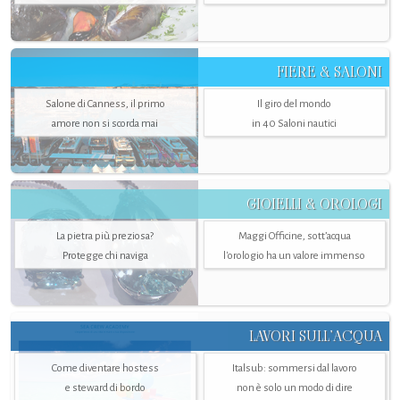
FIERE & SALONI
Salone di Canness, il primo
Il giro del mondo
amore non si scorda mai
in 40 Saloni nautici
GIOIELLI & OROLOGI
La pietra più preziosa?
Maggi Officine, sott’acqua
Protegge chi naviga
l'orologio ha un valore immenso
LAVORI SULL’ACQUA
Come diventare hostess
Italsub: sommersi dal lavoro
e steward di bordo
non è solo un modo di dire