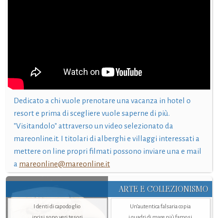
Dedicato a chi vuole prenotare una vacanza in hotel o
resort e prima di scegliere vuole saperne di più.
"Visitandolo" attraverso un video selezionato da
mareonline.it. I titolari di alberghi e villaggi interessati a
mettere on line propri filmati possono inviare una e mail
a
mareonline@mareonline.it
ARTE E COLLEZIONISMO
I denti di capodoglio
Un’autentica falsaria copia
incisi sono veri tesori
i quadri di mare più famosi