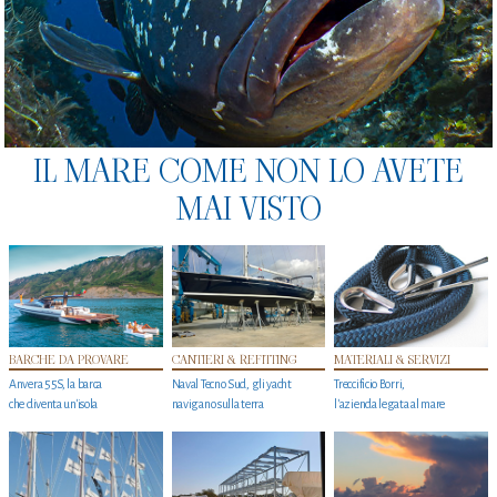
IL MARE COME NON LO AVETE
MAI VISTO
BARCHE DA PROVARE
CANTIERI & REFITTING
MATERIALI & SERVIZI
Anvera 55S, la barca
Naval Tecno Sud, gli yacht
Treccificio Borri,
che diventa un'isola
navigano sulla terra
l'azienda legata al mare