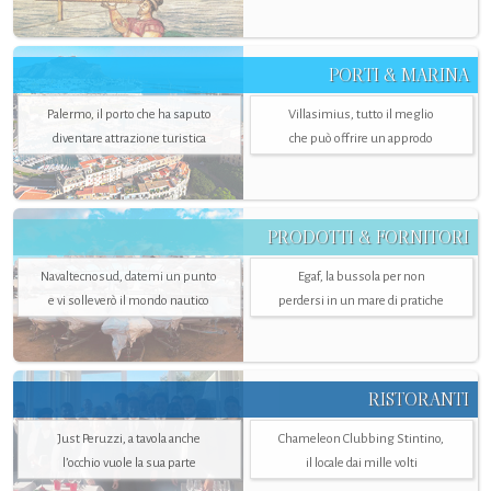
PORTI & MARINA
Palermo, il porto che ha saputo
Villasimius, tutto il meglio
diventare attrazione turistica
che può offrire un approdo
PRODOTTI & FORNITORI
Navaltecnosud, datemi un punto
Egaf, la bussola per non
e vi solleverò il mondo nautico
perdersi in un mare di pratiche
RISTORANTI
Just Peruzzi, a tavola anche
Chameleon Clubbing Stintino,
l’occhio vuole la sua parte
il locale dai mille volti