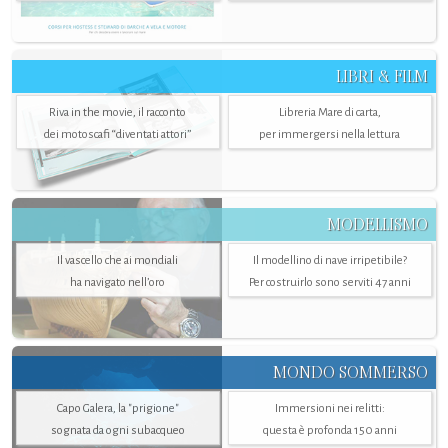
LIBRI & FILM
Riva in the movie, il racconto
Libreria Mare di carta,
dei motoscafi “diventati attori”
per immergersi nella lettura
MODELLISMO
Il vascello che ai mondiali
Il modellino di nave irripetibile?
ha navigato nell’oro
Per costruirlo sono serviti 47 anni
MONDO SOMMERSO
Capo Galera, la "prigione"
Immersioni nei relitti:
sognata da ogni subacqueo
questa è profonda 150 anni