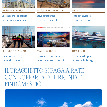
IMPRESE DI MARE
MARE DI TECNOLOGIA
METEO
L'azienda che tiene alta la
Stive porta barche
Il sito per navigare
bandiera italiana sui mari
l'invenzione vincente
lontano dai pericoli
SICUREZZA IN MARE
MARE SOSTENIBILE
TRAGHETTI
Primo soccorso, meglio
Ricarica elettrica nei porti,
Grimaldi raddoppia
impararlo a bordo
una montagna di soluzioni
le corse per la Sardegna
IL TRAGHETTO SI PAGA A RATE
CON L'OFFERTA DI TIRRENIA E
FINDOMESTIC