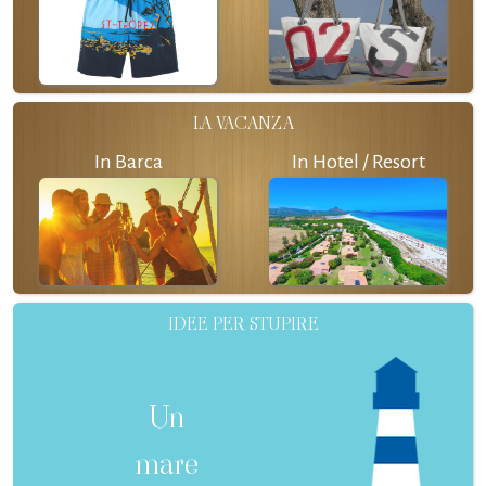
LA VACANZA
In Barca
In Hotel / Resort
IDEE PER STUPIRE
Un
mare