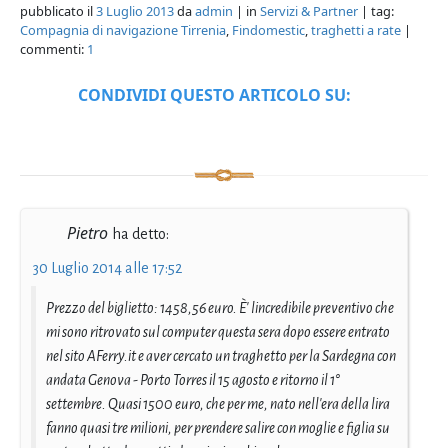
pubblicato il
3 Luglio 2013
da
admin
| in
Servizi & Partner
| tag:
Compagnia di navigazione Tirrenia
,
Findomestic
,
traghetti a rate
|
commenti:
1
CONDIVIDI QUESTO ARTICOLO SU:
Pietro
ha detto:
30 Luglio 2014 alle 17:52
Prezzo del biglietto: 1458,56 euro. È' lincredibile preventivo che
mi sono ritrovato sul computer questa sera dopo essere entrato
nel sito AFerry.it e aver cercato un traghetto per la Sardegna con
andata Genova - Porto Torres il 15 agosto e ritorno il 1°
settembre. Quasi 1500 euro, che per me, nato nell'era della lira
fanno quasi tre milioni, per prendere salire con moglie e figlia su