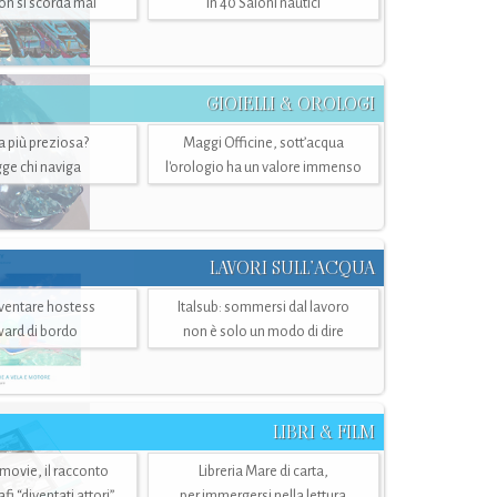
n si scorda mai
in 40 Saloni nautici
GIOIELLI & OROLOGI
ra più preziosa?
Maggi Officine, sott’acqua
ge chi naviga
l'orologio ha un valore immenso
LAVORI SULL’ACQUA
ventare hostess
Italsub: sommersi dal lavoro
ward di bordo
non è solo un modo di dire
LIBRI & FILM
 movie, il racconto
Libreria Mare di carta,
i “diventati attori”
per immergersi nella lettura