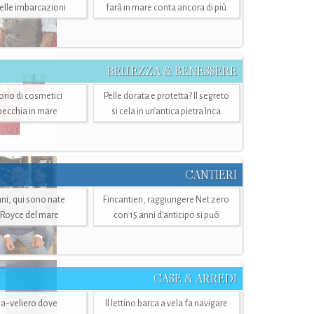
belle imbarcazioni
farà in mare conta ancora di più
BELLEZZA & BENESSERE
torio di cosmetici
Pelle dorata e protetta? Il segreto
specchia in mare
si cela in un’antica pietra Inca
CANTIERI
i, qui sono nate
Fincantieri, raggiungere Net zero
-Royce del mare
con 15 anni d'anticipo si può
CASE & ARREDI
ria-veliero dove
Il lettino barca a vela fa navigare