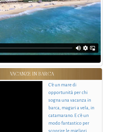
VACANZE IN BARCA
C'è un mare di
opportunità per chi
sogna una vacanza in
barca, magari a vela, in
catamarano. E c'è un
modo fantastico per
scoprire le migliori