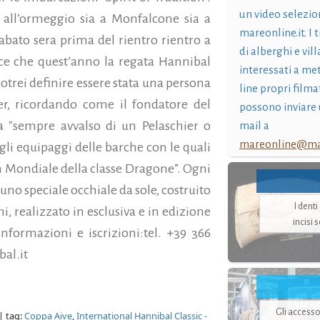
un video selezio
ia all’ormeggio sia a Monfalcone sia a
mareonline.it. I t
sabato sera prima del rientro rientro a
di alberghi e vil
ice che quest’anno la regata Hannibal
interessati a me
potrei definire essere stata una persona
line propri filma
er, ricordando come il fondatore del
possono inviare 
 "sempre avvalso di un Pelaschier o
mail a
mareonline@mar
i equipaggi delle barche con le quali
 un Mondiale della classe Dragone”. Ogni
 uno speciale occhiale da sole, costruito
I dent
, realizzato in esclusiva e in edizione
incisi 
nformazioni e iscrizioni:tel. +39 366
al.it
Gli accesso
| tag:
Coppa Aive
,
International Hannibal Classic -