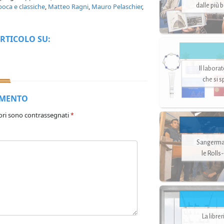
dalle più 
poca e classiche
,
Matteo Ragni
,
Mauro Pelaschier
,
RTICOLO SU:
Il labora
che si 
MMENTO
ori sono contrassegnati
*
Sangerman
le Rolls
La libre