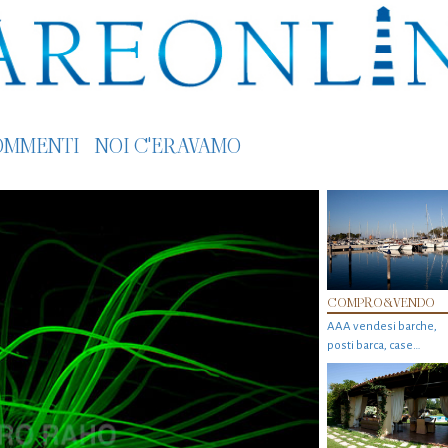
OMMENTI
NOI C'ERAVAMO
COMPRO&VENDO
AAA vendesi barche,
posti barca, case…