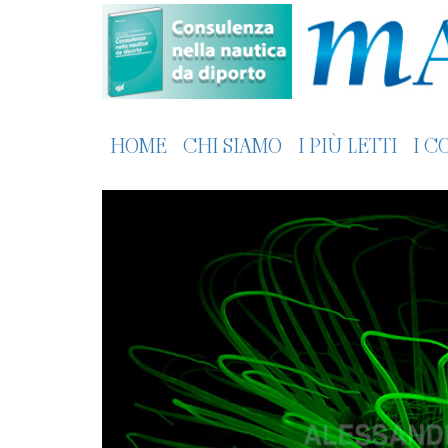
HOME
CHI SIAMO
I PIÙ LETTI
I C