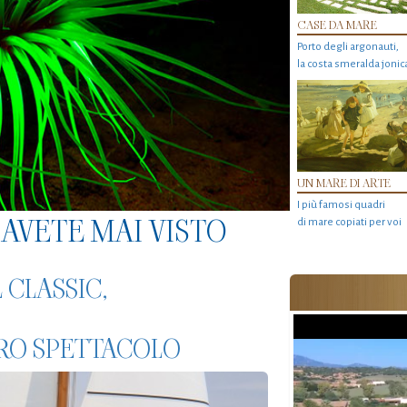
CASE DA MARE
Porto degli argonauti,
la costa smeralda jonic
UN MARE DI ARTE
I più famosi quadri
AVETE MAI VISTO
di mare copiati per voi
CLASSIC,
URO SPETTACOLO