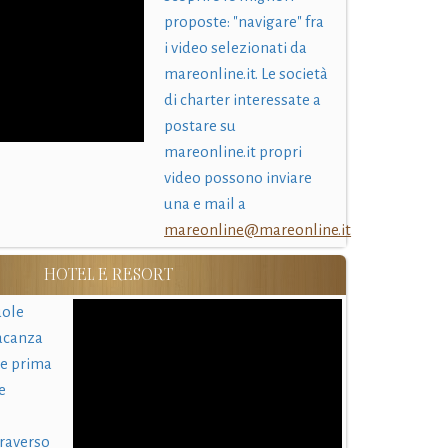
proposte: "navigare" fra
i video selezionati da
mareonline.it. Le società
di charter interessate a
postare su
mareonline.it propri
video possono inviare
una e mail a
mareonline@mareonline.it
HOTEL E RESORT
uole
acanza
 e prima
e
traverso