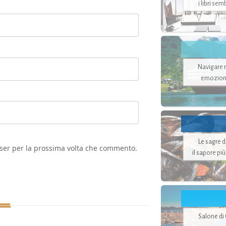
i libri se
Navigare ne
emozion
Le sagre 
wser per la prossima volta che commento.
il sapore pi
Salone di