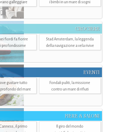
mbrano galleggiare
i bimbi in un mare di sogni
CROCIERE
i fiordi fa fiorire
Stad Amsterdam, la leggenda
i profondissime
della navigazione a vela rivive
EVENTI
dove gustare tutto
Fondali puliti, la missione
ù profondo del mare
contro un mare di rifiuti
FIERE & SALONI
 Canness, il primo
Il giro del mondo