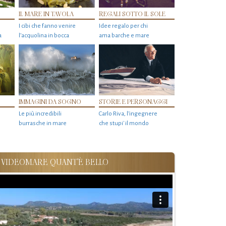
IL MARE IN TAVOLA
REGALI SOTTO IL SOLE
I cibi che fanno venire
Idee regalo per chi
a
l’acquolina in bocca
ama barche e mare
IMMAGINI DA SOGNO
STORIE E PERSONAGGI
Le più incredibili
Carlo Riva, l’ingegnere
burrasche in mare
che stupi' il mondo
VIDEOMARE QUANT'È BELLO