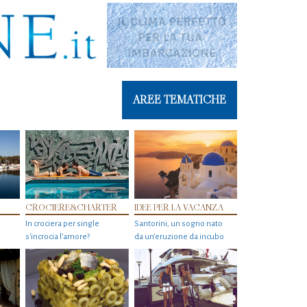
AREE TEMATICHE
CROCIERE&CHARTER
IDEE PER LA VACANZA
In crociera per single
Santorini, un sogno nato
s'incrocia l’amore?
da un’eruzione da incubo