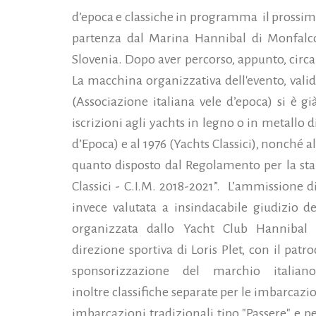
d’epoca e classiche in programma il prossimo
partenza dal Marina Hannibal di Monfalcon
Slovenia. Dopo aver percorso, appunto, circa 1
La macchina organizzativa dell'evento, val
(Associazione italiana vele d’epoca) si è g
iscrizioni agli yachts in legno o in metallo 
d’Epoca) e al 1976 (Yachts Classici), nonché a
quanto disposto dal Regolamento per la staz
Classici - C.I.M. 2018-2021”. L’ammissione d
invece valutata a insindacabile giudizio d
organizzata dallo Yacht Club Hannibal (
direzione sportiva di Loris Plet, con il pa
sponsorizzazione del marchio italian
inoltre classifiche separate per le imbarcazio
imbarcazioni tradizionali tipo "Passere" e pe