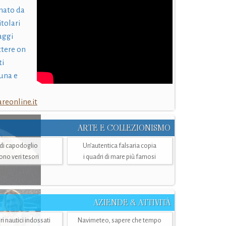
nato da
itolari
laggi
ttere on
ti
una e
eonline.it
ARTE E COLLEZIONISMO
i di capodoglio
Un’autentica falsaria copia
sono veri tesori
i quadri di mare più famosi
AZIENDE & ATTIVITÀ
ri nautici indossati
Navimeteo, sapere che tempo