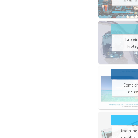
amore no
La piet
Proteg
Come di
e ste
Riva in the
dei motoscaf