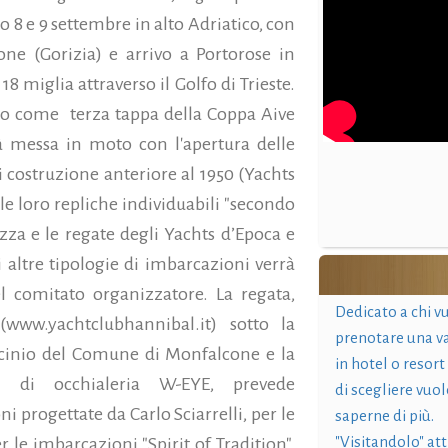
 8 e 9 settembre in alto Adriatico, con
e (Gorizia) e arrivo a Portorose in
8 miglia attraverso il Golfo di Trieste.
ido come terza tappa della Coppa Aive
ià messa in moto con l'apertura delle
di costruzione anteriore al 1950 (Yachts
lle loro repliche individuabili "secondo
za e le regate degli Yachts d’Epoca e
i altre tipologie di imbarcazioni verrà
el comitato organizzatore. La regata,
Dedicato a chi v
www.yachtclubhannibal.it) sotto la
prenotare una v
trocinio del Comune di Monfalcone e la
in hotel o resort
o di occhialeria W-EYE, prevede
di scegliere vuol
ni progettate da Carlo Sciarrelli, per le
saperne di più.
"Visitandolo" at
r le imbarcazioni "Spirit of Tradition".