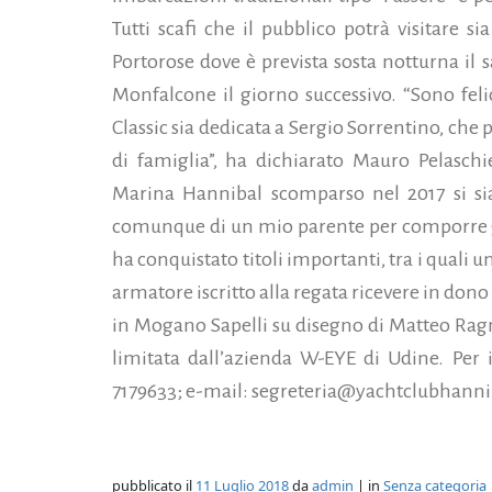
Tutti scafi che il pubblico potrà visitare s
Portorose dove è prevista sosta notturna il 
Monfalcone il giorno successivo. “Sono fel
Classic sia dedicata a Sergio Sorrentino, che 
di famiglia”, ha dichiarato Mauro Pelaschi
Marina Hannibal scomparso nel 2017 si sia
comunque di un mio parente per comporre gl
ha conquistato titoli importanti, tra i quali
armatore iscritto alla regata ricevere in dono
in Mogano Sapelli su disegno di Matteo Ragni
limitata dall’azienda W-EYE di Udine. Per i
7179633; e-mail: segreteria@yachtclubhannib
pubblicato il
11 Luglio 2018
da
admin
| in
Senza categoria