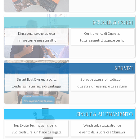
SCUOLE & CORSI
L'insegnante che spiega
Centro velico di Caprera,
il mare come nessun altro
tutti i segreti di acqua e vento
SERVIZI
Smart Boat Owner, la barca
Spiagge accessibili a disabili:
condivisa ha un mare di vantaggi
questa è un esempio da seguire
SPORT & ALLENAMENTO
Top Excite Technogym, per chi
Windsurf, a caccia di onde
vuol costruirsi un fisico da regata
e vento dalla Corsica a Okinawa