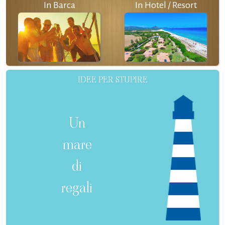
In Barca
In Hotel / Resort
IDEE PER STUPIRE
Un
mare
di
regali