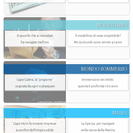
MODELLISMO
Il vascello che ai mondiali
Il modellino di nave irripetibile?
ha navigato nell’oro
Per costruirlo sono serviti 47 anni
MONDO SOMMERSO
Capo Galera, la "prigione"
Immersioni nei relitti:
sognata da ogni subacqueo
questa è profonda 150 anni
MUSEI
Capo Horn fa rivivere imprese
La Spezia. per navigare
ai confini dell’impossibile
nella storia della Marina