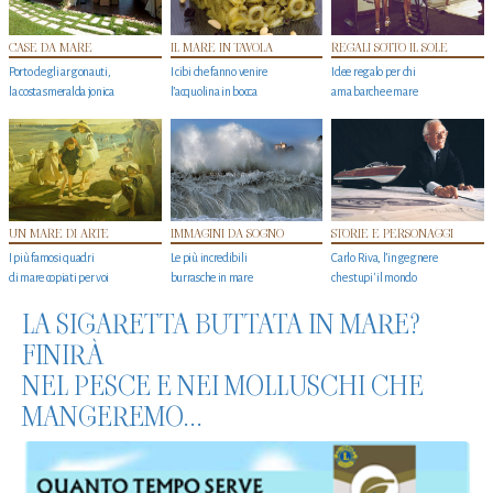
CASE DA MARE
IL MARE IN TAVOLA
REGALI SOTTO IL SOLE
Porto degli argonauti,
I cibi che fanno venire
Idee regalo per chi
la costa smeralda jonica
l’acquolina in bocca
ama barche e mare
UN MARE DI ARTE
IMMAGINI DA SOGNO
STORIE E PERSONAGGI
I più famosi quadri
Le più incredibili
Carlo Riva, l’ingegnere
di mare copiati per voi
burrasche in mare
che stupi' il mondo
LA SIGARETTA BUTTATA IN MARE?
FINIRÀ
NEL PESCE E NEI MOLLUSCHI CHE
MANGEREMO...