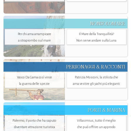
NONSOLOMARE
Per chi ama arrampicare
Il Mare della Tranquillità?
a strapiombo sul mare
Non serve andare sulla Luna
PERSONAGGI & RACCONTI
Vasco Da Gama così vince
Patrizia Mosconi, la stilista che
la guerra delle spezie
ama vestire gli yacht più eleganti
PORTI & MARINA
Palermo, il porto che ha saputo
Villasimius, tutto il meglio
diventare attrazione turistica
che può offrire un approdo