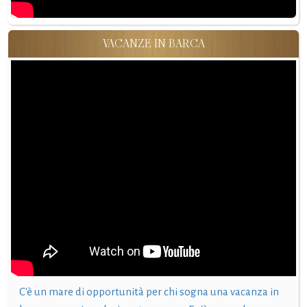
VACANZE IN BARCA
C'è un mare di opportunità per chi sogna una vacanza in