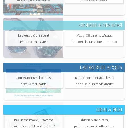
GIOIELLI & OROLOGI
La pietra più preziosa?
Maggi Officine, sott’acqua
Protegge chi naviga
l'orologio ha un valore immenso
LAVORI SULL’ACQUA
Come diventare hostess
Italsub: sommersi dal lavoro
e steward di bordo
non è solo un modo di dire
LIBRI & FILM
Riva in the movie, il racconto
Libreria Mare di carta,
dei motoscafi “diventati attori”
per immergersi nella lettura