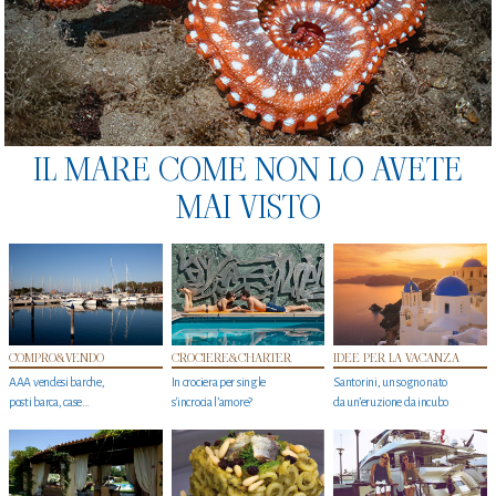
IL MARE COME NON LO AVETE
MAI VISTO
COMPRO&VENDO
CROCIERE&CHARTER
IDEE PER LA VACANZA
AAA vendesi barche,
In crociera per single
Santorini, un sogno nato
posti barca, case…
s'incrocia l’amore?
da un’eruzione da incubo