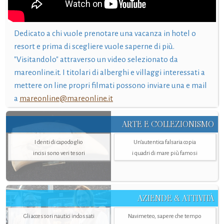
Dedicato a chi vuole prenotare una vacanza in hotel o
resort e prima di scegliere vuole saperne di più.
"Visitandolo" attraverso un video selezionato da
mareonline.it. I titolari di alberghi e villaggi interessati a
mettere on line propri filmati possono inviare una e mail
a
mareonline@mareonline.it
ARTE E COLLEZIONISMO
I denti di capodoglio
Un’autentica falsaria copia
incisi sono veri tesori
i quadri di mare più famosi
AZIENDE & ATTIVITÀ
Gli accessori nautici indossati
Navimeteo, sapere che tempo