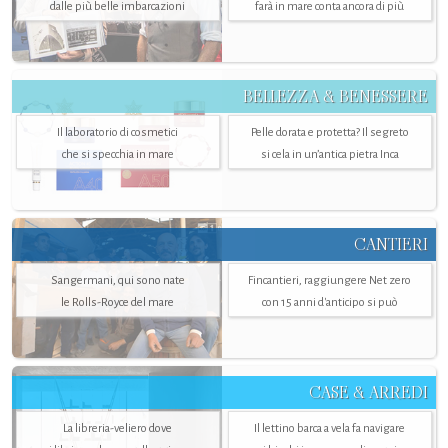
dalle più belle imbarcazioni
farà in mare conta ancora di più
BELLEZZA & BENESSERE
Il laboratorio di cosmetici
Pelle dorata e protetta? Il segreto
che si specchia in mare
si cela in un’antica pietra Inca
CANTIERI
Sangermani, qui sono nate
Fincantieri, raggiungere Net zero
le Rolls-Royce del mare
con 15 anni d'anticipo si può
CASE & ARREDI
La libreria-veliero dove
Il lettino barca a vela fa navigare