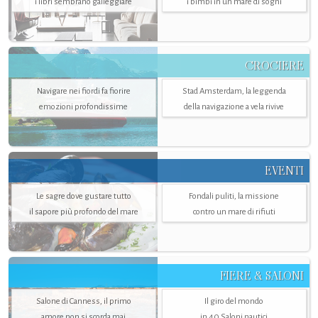
i libri sembrano galleggiare
i bimbi in un mare di sogni
CROCIERE
Navigare nei fiordi fa fiorire
Stad Amsterdam, la leggenda
emozioni profondissime
della navigazione a vela rivive
EVENTI
Le sagre dove gustare tutto
Fondali puliti, la missione
il sapore più profondo del mare
contro un mare di rifiuti
FIERE & SALONI
Salone di Canness, il primo
Il giro del mondo
amore non si scorda mai
in 40 Saloni nautici