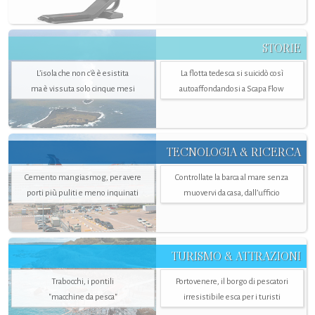
STORIE
L’isola che non c'è è esistita
La flotta tedesca si suicidò così
ma è vissuta solo cinque mesi
autoaffondandosi a Scapa Flow
TECNOLOGIA & RICERCA
Cemento mangiasmog, per avere
Controllate la barca al mare senza
porti più puliti e meno inquinati
muovervi da casa, dall’ufficio
TURISMO & ATTRAZIONI
Trabocchi, i pontili
Portovenere, il borgo di pescatori
"macchine da pesca"
irresistibile esca per i turisti