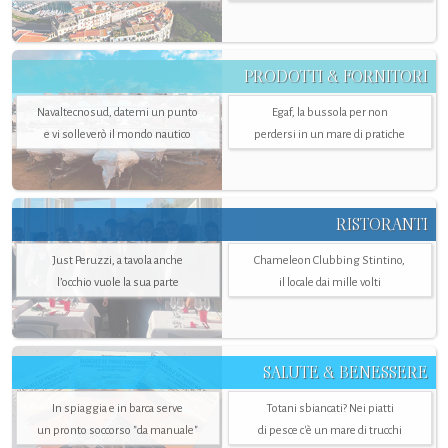
PRODOTTI & FORNITORI
Navaltecnosud, datemi un punto
Egaf, la bussola per non
e vi solleverò il mondo nautico
perdersi in un mare di pratiche
RISTORANTI
Just Peruzzi, a tavola anche
Chameleon Clubbing Stintino,
l’occhio vuole la sua parte
il locale dai mille volti
SALUTE & BENESSERE
In spiaggia e in barca serve
Totani sbiancati? Nei piatti
un pronto soccorso "da manuale"
di pesce c'è un mare di trucchi