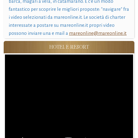
barca, magari a vela, in catamarano. E c'è un modo
fantastico per scoprire le migliori proposte: "navigare" fra
i video selezionati da mareonline.it. Le società di charter
interessate a postare su mareonline.it propri video
possono inviare una e mail a
mareonline@mareonline.it
HOTEL E RESORT