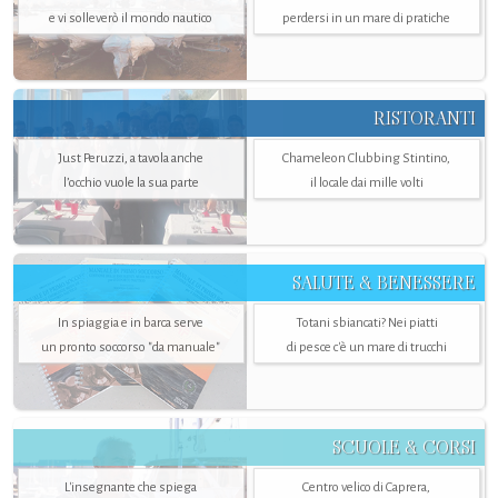
e vi solleverò il mondo nautico
perdersi in un mare di pratiche
RISTORANTI
Just Peruzzi, a tavola anche
Chameleon Clubbing Stintino,
l’occhio vuole la sua parte
il locale dai mille volti
SALUTE & BENESSERE
In spiaggia e in barca serve
Totani sbiancati? Nei piatti
un pronto soccorso "da manuale"
di pesce c'è un mare di trucchi
SCUOLE & CORSI
L'insegnante che spiega
Centro velico di Caprera,