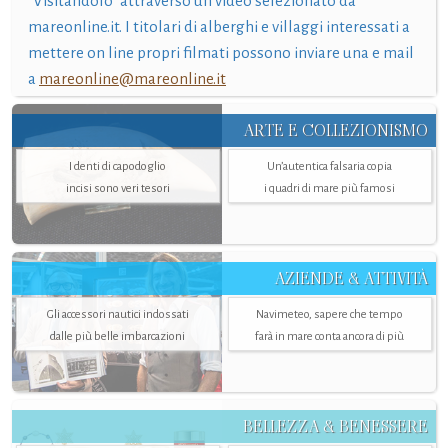
"Visitandolo" attraverso un video selezionato da
mareonline.it. I titolari di alberghi e villaggi interessati a
mettere on line propri filmati possono inviare una e mail
a
mareonline@mareonline.it
ARTE E COLLEZIONISMO
I denti di capodoglio
Un’autentica falsaria copia
incisi sono veri tesori
i quadri di mare più famosi
AZIENDE & ATTIVITÀ
Gli accessori nautici indossati
Navimeteo, sapere che tempo
dalle più belle imbarcazioni
farà in mare conta ancora di più
BELLEZZA & BENESSERE