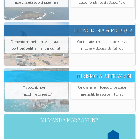
ma è vissuta solo cinque mesi
autoaffondandosi a Scapa Flow
TECNOLOGIA & RICERCA
Cemento mangiasmog, per avere
Controllate la barca al mare senza
porti più puliti e meno inquinati
muovervi da casa, dall’ufficio
TURISMO & ATTRAZIONI
Trabocchi, i pontili
Portovenere, il borgo di pescatori
"macchine da pesca"
irresistibile esca per i turisti
MI MANDA MAREONLINE