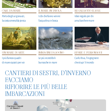
CASE DA MARE
IL MARE IN TAVOLA
REGALI SOTTO IL SOLE
Porto degli argonauti,
I cibi che fanno venire
Idee regalo per chi
la costa smeralda jonica
l’acquolina in bocca
ama barche e mare
UN MARE DI ARTE
IMMAGINI DA SOGNO
STORIE E PERSONAGGI
I più famosi quadri
Le più incredibili
Carlo Riva, l’ingegnere
di mare copiati per voi
burrasche in mare
che stupi' il mondo
CANTIERI DI SESTRI, D'INVERNO
FACCIAMO
RIFIORIRE LE PIÙ BELLE
IMBARCAZIONI