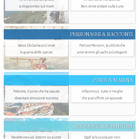
a strapiombo sul mare
Non serve andare sulla Luna
PERSONAGGI & RACCONTI
Vasco Da Gama così vince
Patrizia Mosconi, la stilista che
la guerra delle spezie
ama vestire gli yacht più eleganti
PORTI & MARINA
Palermo, il porto che ha saputo
Villasimius, tutto il meglio
diventare attrazione turistica
che può offrire un approdo
PRODOTTI & FORNITORI
Navaltecnosud, datemi un punto
Egaf, la bussola per non