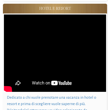
HOTEL E RESORT
Dedicato a chi vuole prenotare una vacanza in hotel o
resort e prima di scegliere vuole saperne di più.