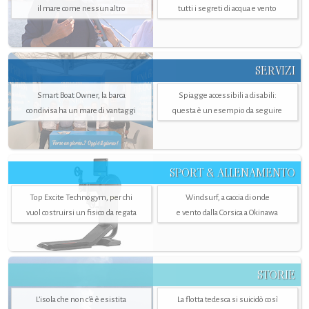
il mare come nessun altro
tutti i segreti di acqua e vento
SERVIZI
Smart Boat Owner, la barca
Spiagge accessibili a disabili:
condivisa ha un mare di vantaggi
questa è un esempio da seguire
SPORT & ALLENAMENTO
Top Excite Technogym, per chi
Windsurf, a caccia di onde
vuol costruirsi un fisico da regata
e vento dalla Corsica a Okinawa
STORIE
L’isola che non c'è è esistita
La flotta tedesca si suicidò così