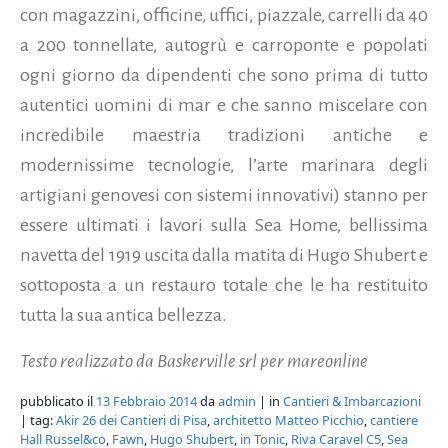
con magazzini, officine, uffici, piazzale, carrelli da 40
a 200 tonnellate, autogrù e carroponte e popolati
ogni giorno da dipendenti che sono prima di tutto
autentici uomini di mar e che sanno miscelare con
incredibile maestria tradizioni antiche e
modernissime tecnologie, l’arte marinara degli
artigiani genovesi con sistemi innovativi) stanno per
essere ultimati i lavori sulla Sea Home, bellissima
navetta del 1919 uscita dalla matita di Hugo Shubert e
sottoposta a un restauro totale che le ha restituito
tutta la sua antica bellezza.
Testo realizzato da Baskerville srl per mareonline
pubblicato il
13 Febbraio 2014
da
admin
| in
Cantieri & Imbarcazioni
| tag:
Akir 26 dei Cantieri di Pisa
,
architetto Matteo Picchio
,
cantiere
Hall Russel&co
,
Fawn
,
Hugo Shubert
,
in Tonic
,
Riva Caravel C5
,
Sea