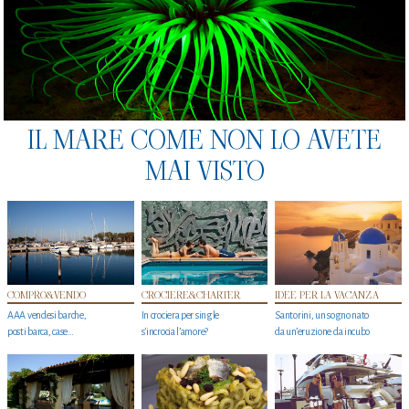
IL MARE COME NON LO AVETE
MAI VISTO
COMPRO&VENDO
CROCIERE&CHARTER
IDEE PER LA VACANZA
AAA vendesi barche,
In crociera per single
Santorini, un sogno nato
posti barca, case…
s'incrocia l’amore?
da un’eruzione da incubo