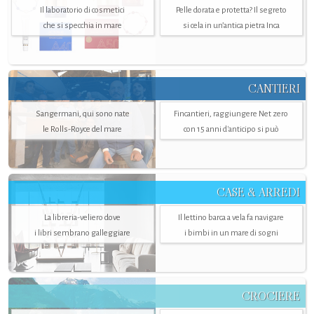
Il laboratorio di cosmetici
Pelle dorata e protetta? Il segreto
che si specchia in mare
si cela in un’antica pietra Inca
CANTIERI
Sangermani, qui sono nate
Fincantieri, raggiungere Net zero
le Rolls-Royce del mare
con 15 anni d'anticipo si può
CASE & ARREDI
La libreria-veliero dove
Il lettino barca a vela fa navigare
i libri sembrano galleggiare
i bimbi in un mare di sogni
CROCIERE