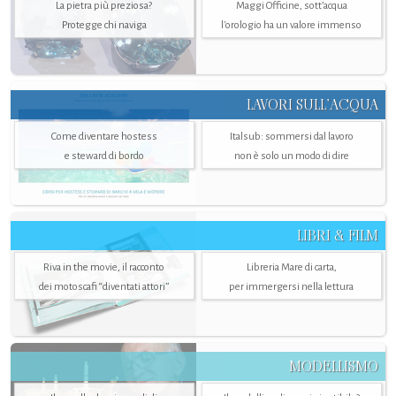
La pietra più preziosa?
Maggi Officine, sott’acqua
Protegge chi naviga
l'orologio ha un valore immenso
LAVORI SULL’ACQUA
Come diventare hostess
Italsub: sommersi dal lavoro
e steward di bordo
non è solo un modo di dire
LIBRI & FILM
Riva in the movie, il racconto
Libreria Mare di carta,
dei motoscafi “diventati attori”
per immergersi nella lettura
MODELLISMO