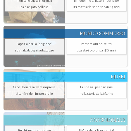
Il vascello che ai mondiali
Il modellino di nave irripetibile?
ha navigato nell’oro
Per costruirlo sono serviti 47 anni
MONDO SOMMERSO
Capo Galera, la "prigione"
Immersioni nei relitti:
sognata da ogni subacqueo
questa è profonda 150 anni
MUSEI
Capo Horn fa rivivere imprese
La Spezia. per navigare
ai confini dell’impossibile
nella storia della Marina
NONSOLOMARE
Per chi ama arrampicare
Il Mare della Tranquillità?