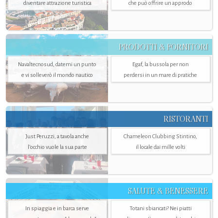
diventare attrazione turistica
che può offrire un approdo
PRODOTTI & FORNITORI
Navaltecnosud, datemi un punto
Egaf, la bussola per non
e vi solleverò il mondo nautico
perdersi in un mare di pratiche
RISTORANTI
Just Peruzzi, a tavola anche
Chameleon Clubbing Stintino,
l’occhio vuole la sua parte
il locale dai mille volti
SALUTE & BENESSERE
In spiaggia e in barca serve
Totani sbiancati? Nei piatti