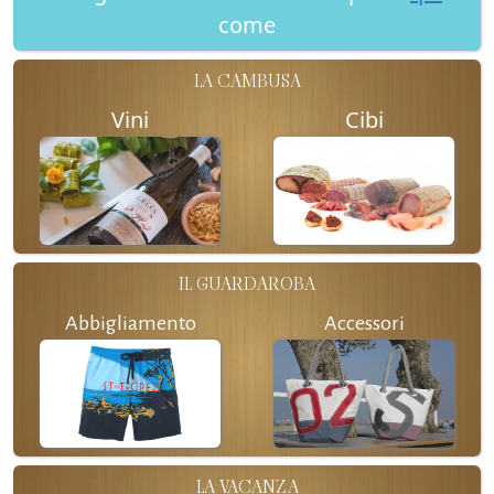
come
LA CAMBUSA
Vini
Cibi
IL GUARDAROBA
Abbigliamento
Accessori
LA VACANZA