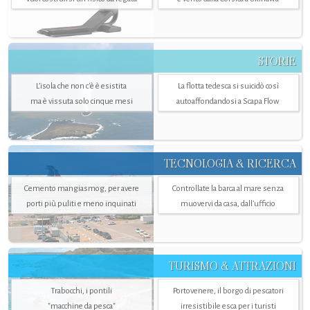
STORIE
L’isola che non c'è è esistita
La flotta tedesca si suicidò così
ma è vissuta solo cinque mesi
autoaffondandosi a Scapa Flow
TECNOLOGIA & RICERCA
Cemento mangiasmog, per avere
Controllate la barca al mare senza
porti più puliti e meno inquinati
muovervi da casa, dall’ufficio
TURISMO & ATTRAZIONI
Trabocchi, i pontili
Portovenere, il borgo di pescatori
"macchine da pesca"
irresistibile esca per i turisti