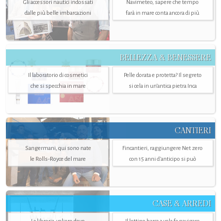
Gli accessori nautici indossati
Navimeteo, sapere che tempo
dalle più belle imbarcazioni
farà in mare conta ancora di più
BELLEZZA & BENESSERE
Il laboratorio di cosmetici
Pelle dorata e protetta? Il segreto
che si specchia in mare
si cela in un’antica pietra Inca
CANTIERI
Sangermani, qui sono nate
Fincantieri, raggiungere Net zero
le Rolls-Royce del mare
con 15 anni d'anticipo si può
CASE & ARREDI