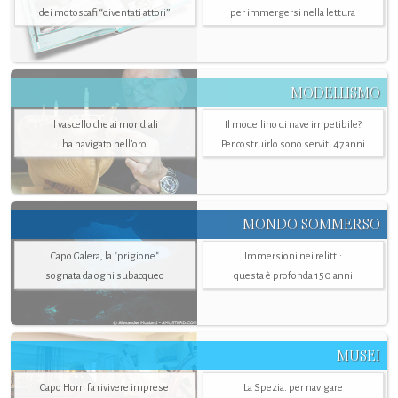
dei motoscafi “diventati attori”
per immergersi nella lettura
MODELLISMO
Il vascello che ai mondiali
Il modellino di nave irripetibile?
ha navigato nell’oro
Per costruirlo sono serviti 47 anni
MONDO SOMMERSO
Capo Galera, la "prigione"
Immersioni nei relitti:
sognata da ogni subacqueo
questa è profonda 150 anni
MUSEI
Capo Horn fa rivivere imprese
La Spezia. per navigare