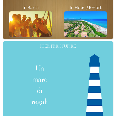
In Barca
In Hotel / Resort
IDEE PER STUPIRE
Un
mare
di
regali