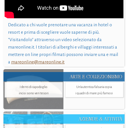
Dedicato a chi vuole prenotare una vacanza in hotel o
resort e prima di scegliere vuole saperne di più.
"Visitandolo" attraverso un video selezionato da
mareonline.it. I titolari di alberghi e villaggi interessati a
mettere on line propri filmati possono inviare una e mail
a
mareonline@mareonline.it
ARTE E COLLEZIONISMO
I denti di capodoglio
Un’autentica falsaria copia
incisi sono veri tesori
i quadri di mare più famosi
AZIENDE & ATTIVITÀ