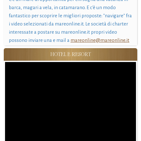
barca, magari a vela, in catamarano. E c'è un modo
fantastico per scoprire le migliori proposte: "navigare" fra
i video selezionati da mareonline.it. Le società di charter
interessate a postare su mareonline.it propri video
possono inviare una e mail a
mareonline@mareonline.it
HOTEL E RESORT