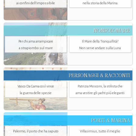
ai confini dell’impossibile
nella storia della Marina
NONSOLOMARE
Per chi ama arrampicare
Il Mare della Tranquillità?
a strapiombo sul mare
Non serve andare sulla Luna
PERSONAGGI & RACCONTI
Vasco Da Gama così vince
Patrizia Mosconi, la stilista che
la guerra delle spezie
ama vestire gli yacht più eleganti
PORTI & MARINA
Palermo, il porto che ha saputo
Villasimius, tutto il meglio