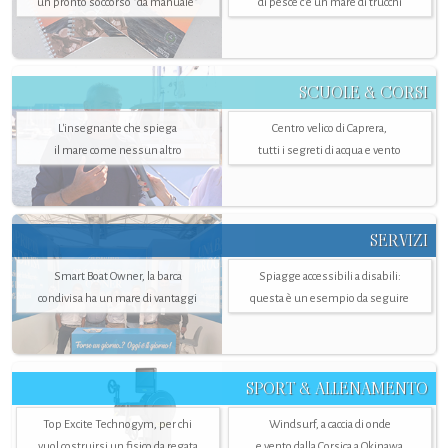
un pronto soccorso "da manuale"
di pesce c'è un mare di trucchi
SCUOLE & CORSI
L'insegnante che spiega
Centro velico di Caprera,
il mare come nessun altro
tutti i segreti di acqua e vento
SERVIZI
Smart Boat Owner, la barca
Spiagge accessibili a disabili:
condivisa ha un mare di vantaggi
questa è un esempio da seguire
SPORT & ALLENAMENTO
Top Excite Technogym, per chi
Windsurf, a caccia di onde
vuol costruirsi un fisico da regata
e vento dalla Corsica a Okinawa