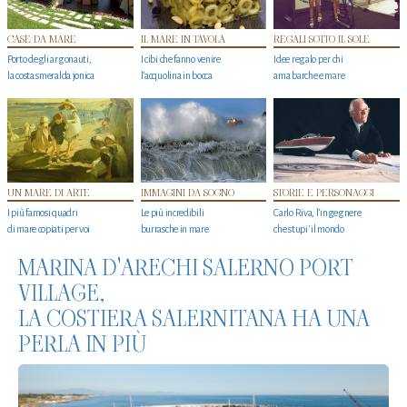
CASE DA MARE
IL MARE IN TAVOLA
REGALI SOTTO IL SOLE
Porto degli argonauti,
I cibi che fanno venire
Idee regalo per chi
la costa smeralda jonica
l’acquolina in bocca
ama barche e mare
UN MARE DI ARTE
IMMAGINI DA SOGNO
STORIE E PERSONAGGI
I più famosi quadri
Le più incredibili
Carlo Riva, l’ingegnere
di mare copiati per voi
burrasche in mare
che stupi' il mondo
MARINA D'ARECHI SALERNO PORT
VILLAGE,
LA COSTIERA SALERNITANA HA UNA
PERLA IN PIÙ