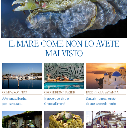
IL MARE COME NON LO AVETE
MAI VISTO
COMPRO&VENDO
CROCIERE&CHARTER
IDEE PER LA VACANZA
AAA vendesi barche,
In crociera per single
Santorini, un sogno nato
posti barca, case…
s'incrocia l’amore?
da un’eruzione da incubo