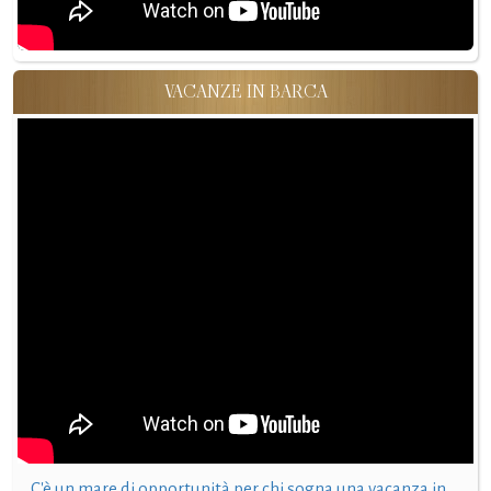
VACANZE IN BARCA
C'è un mare di opportunità per chi sogna una vacanza in