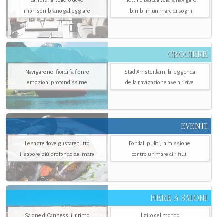
La libreria-veliero dove
Il lettino barca a vela fa navigare
i libri sembrano galleggiare
i bimbi in un mare di sogni
CROCIERE
Navigare nei fiordi fa fiorire
Stad Amsterdam, la leggenda
emozioni profondissime
della navigazione a vela rivive
EVENTI
Le sagre dove gustare tutto
Fondali puliti, la missione
il sapore più profondo del mare
contro un mare di rifiuti
FIERE & SALONI
Salone di Canness, il primo
Il giro del mondo