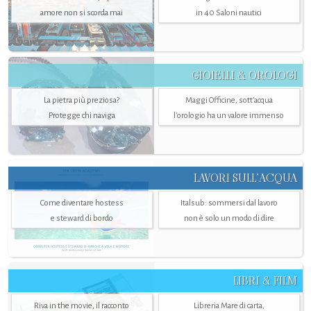
amore non si scorda mai
in 40 Saloni nautici
GIOIELLI & OROLOGI
La pietra più preziosa?
Maggi Officine, sott’acqua
Protegge chi naviga
l'orologio ha un valore immenso
LAVORI SULL’ACQUA
Come diventare hostess
Italsub: sommersi dal lavoro
e steward di bordo
non è solo un modo di dire
LIBRI & FILM
Riva in the movie, il racconto
Libreria Mare di carta,