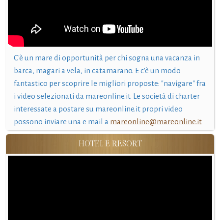
C'è un mare di opportunità per chi sogna una vacanza in
barca, magari a vela, in catamarano. E c'è un modo
fantastico per scoprire le migliori proposte: "navigare" fra
i video selezionati da mareonline.it. Le società di charter
interessate a postare su mareonline.it propri video
possono inviare una e mail a
mareonline@mareonline.it
HOTEL E RESORT