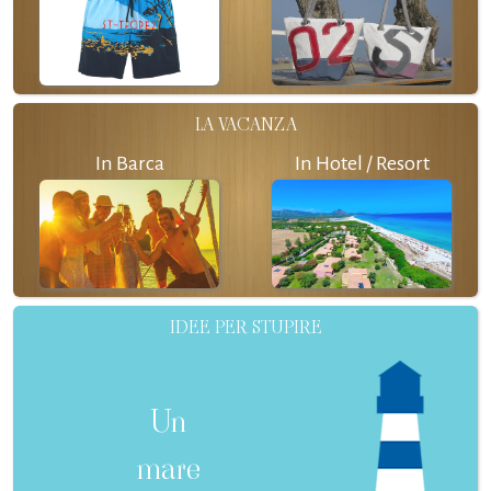
LA VACANZA
In Barca
In Hotel / Resort
IDEE PER STUPIRE
Un
mare