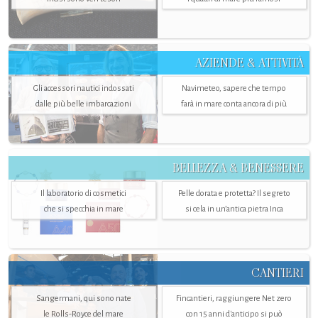
AZIENDE & ATTIVITÀ
Gli accessori nautici indossati
Navimeteo, sapere che tempo
dalle più belle imbarcazioni
farà in mare conta ancora di più
BELLEZZA & BENESSERE
Il laboratorio di cosmetici
Pelle dorata e protetta? Il segreto
che si specchia in mare
si cela in un’antica pietra Inca
CANTIERI
Sangermani, qui sono nate
Fincantieri, raggiungere Net zero
le Rolls-Royce del mare
con 15 anni d'anticipo si può