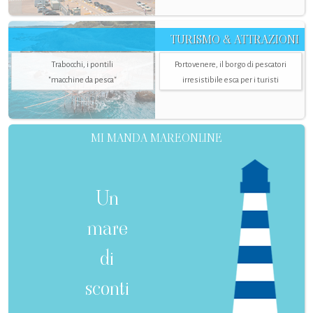
TURISMO & ATTRAZIONI
Trabocchi, i pontili
Portovenere, il borgo di pescatori
"macchine da pesca"
irresistibile esca per i turisti
MI MANDA MAREONLINE
Un
mare
di
sconti