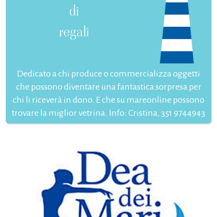
di
regali
Dedicato a chi produce o commercializza oggetti
che possono diventare una fantastica sorpresa per
chi li riceverà in dono. E che su mareonline possono
trovare la miglior vetrina. Info: Cristina, 351 9744943