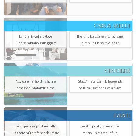
CASE & ARREDI
La libreria-veliero dove
Il lettino barca a vela fa navigare
i libri sembrano galleggiare
i bimbi in un mare di sogni
CROCIERE
Navigare nei fiordi fa fiorire
Stad Amsterdam, la leggenda
emozioni profondissime
della navigazione a vela rivive
EVENTI
Le sagre dove gustare tutto
Fondali puliti, la missione
il sapore più profondo del mare
contro un mare di rifiuti