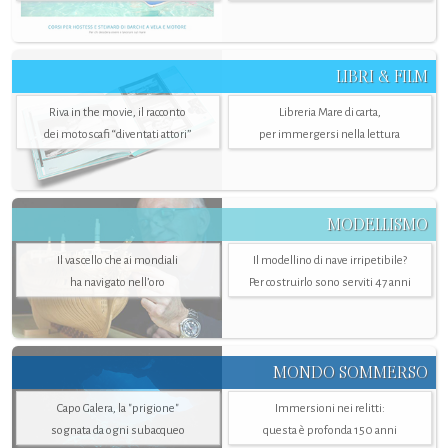
LIBRI & FILM
Riva in the movie, il racconto
Libreria Mare di carta,
dei motoscafi “diventati attori”
per immergersi nella lettura
MODELLISMO
Il vascello che ai mondiali
Il modellino di nave irripetibile?
ha navigato nell’oro
Per costruirlo sono serviti 47 anni
MONDO SOMMERSO
Capo Galera, la "prigione"
Immersioni nei relitti:
sognata da ogni subacqueo
questa è profonda 150 anni