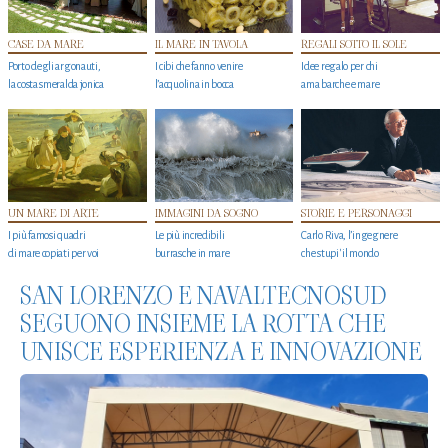
CASE DA MARE
IL MARE IN TAVOLA
REGALI SOTTO IL SOLE
Porto degli argonauti,
I cibi che fanno venire
Idee regalo per chi
la costa smeralda jonica
l’acquolina in bocca
ama barche e mare
UN MARE DI ARTE
IMMAGINI DA SOGNO
STORIE E PERSONAGGI
I più famosi quadri
Le più incredibili
Carlo Riva, l’ingegnere
di mare copiati per voi
burrasche in mare
che stupi' il mondo
SAN LORENZO E NAVALTECNOSUD
SEGUONO INSIEME LA ROTTA CHE
UNISCE ESPERIENZA E INNOVAZIONE