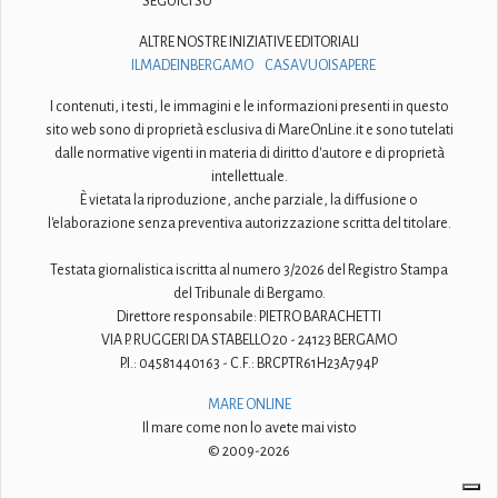
SEGUICI SU
ALTRE NOSTRE INIZIATIVE EDITORIALI
ILMADEINBERGAMO
CASAVUOISAPERE
I contenuti, i testi, le immagini e le informazioni presenti in questo
sito web sono di proprietà esclusiva di MareOnLine.it e sono tutelati
dalle normative vigenti in materia di diritto d'autore e di proprietà
intellettuale.
È vietata la riproduzione, anche parziale, la diffusione o
l'elaborazione senza preventiva autorizzazione scritta del titolare.
Testata giornalistica iscritta al numero 3/2026 del Registro Stampa
del Tribunale di Bergamo.
Direttore responsabile: PIETRO BARACHETTI
VIA P. RUGGERI DA STABELLO 20 - 24123 BERGAMO
P.I.: 04581440163 - C.F.: BRCPTR61H23A794P
MARE ONLINE
Il mare come non lo avete mai visto
© 2009-2026