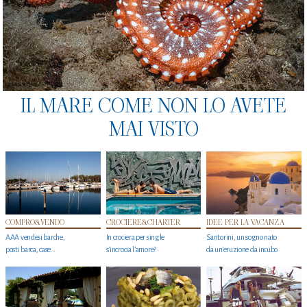
IL MARE COME NON LO AVETE
MAI VISTO
COMPRO&VENDO
CROCIERE&CHARTER
IDEE PER LA VACANZA
AAA vendesi barche,
In crociera per single
Santorini, un sogno nato
posti barca, case…
s'incrocia l’amore?
da un’eruzione da incubo