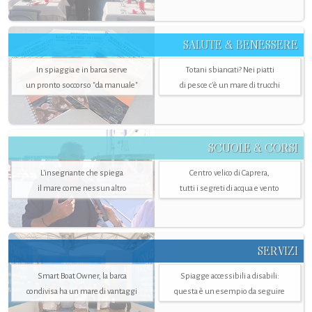
SALUTE & BENESSERE
In spiaggia e in barca serve
Totani sbiancati? Nei piatti
un pronto soccorso "da manuale"
di pesce c'è un mare di trucchi
SCUOLE & CORSI
L'insegnante che spiega
Centro velico di Caprera,
il mare come nessun altro
tutti i segreti di acqua e vento
SERVIZI
Smart Boat Owner, la barca
Spiagge accessibili a disabili:
condivisa ha un mare di vantaggi
questa è un esempio da seguire