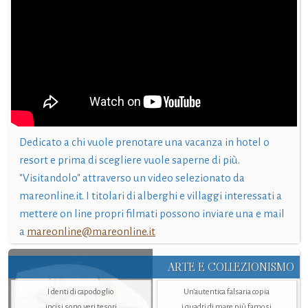
Dedicato a chi vuole prenotare una vacanza in hotel o
resort e prima di scegliere vuole saperne di più.
"Visitandolo" attraverso un video selezionato da
mareonline.it. I titolari di alberghi e villaggi interessati a
mettere on line propri filmati possono inviare una e mail
a
mareonline@mareonline.it
ARTE E COLLEZIONISMO
I denti di capodoglio
Un’autentica falsaria copia
incisi sono veri tesori
i quadri di mare più famosi