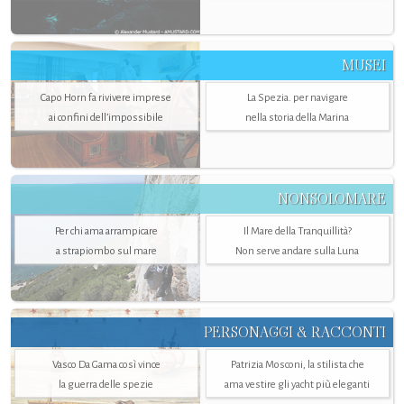
MUSEI
Capo Horn fa rivivere imprese
La Spezia. per navigare
ai confini dell’impossibile
nella storia della Marina
NONSOLOMARE
Per chi ama arrampicare
Il Mare della Tranquillità?
a strapiombo sul mare
Non serve andare sulla Luna
PERSONAGGI & RACCONTI
Vasco Da Gama così vince
Patrizia Mosconi, la stilista che
la guerra delle spezie
ama vestire gli yacht più eleganti