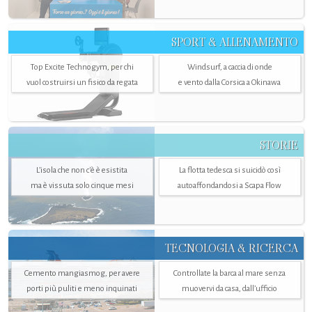
SPORT & ALLENAMENTO
Top Excite Technogym, per chi
Windsurf, a caccia di onde
vuol costruirsi un fisico da regata
e vento dalla Corsica a Okinawa
STORIE
L’isola che non c'è è esistita
La flotta tedesca si suicidò così
ma è vissuta solo cinque mesi
autoaffondandosi a Scapa Flow
TECNOLOGIA & RICERCA
Cemento mangiasmog, per avere
Controllate la barca al mare senza
porti più puliti e meno inquinati
muovervi da casa, dall’ufficio