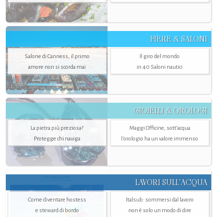
FIERE & SALONI
Salone di Canness, il primo
Il giro del mondo
amore non si scorda mai
in 40 Saloni nautici
GIOIELLI & OROLOGI
La pietra più preziosa?
Maggi Officine, sott’acqua
Protegge chi naviga
l'orologio ha un valore immenso
LAVORI SULL’ACQUA
Come diventare hostess
Italsub: sommersi dal lavoro
e steward di bordo
non è solo un modo di dire