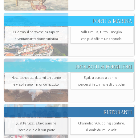
PORTI & MARINA
Palermo, il porto che ha saputo
Villasimius, tutto il meglio
diventare attrazione turistica
che può offrire un approdo
PRODOTTI & FORNITORI
Navaltecnosud, datemi un punto
Egaf, la bussola per non
e vi solleverò il mondo nautico
perdersi in un mare di pratiche
RISTORANTI
Just Peruzzi, a tavola anche
Chameleon Clubbing Stintino,
l’occhio vuole la sua parte
il locale dai mille volti