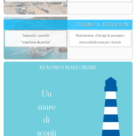
TURISMO & ATTRAZIONI
Trabocchi, i pontili
Portovenere, il borgo di pescatori
"macchine da pesca"
irresistibile esca per i turisti
MI MANDA MAREONLINE
Un
mare
di
sconti