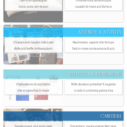
I denti di capodoglio
Un’autentica falsaria copia
incisi sono veri tesori
i quadri di mare più famosi
AZIENDE & ATTIVITÀ
Gli accessori nautici indossati
Navimeteo, sapere che tempo
dalle più belle imbarcazioni
farà in mare conta ancora di più
BELLEZZA & BENESSERE
Il laboratorio di cosmetici
Pelle dorata e protetta? Il segreto
che si specchia in mare
si cela in un’antica pietra Inca
CANTIERI
Sangermani, qui sono nate
Fincantieri, raggiungere Net zero