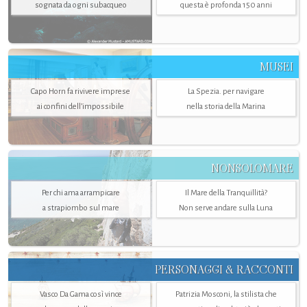
sognata da ogni subacqueo
questa è profonda 150 anni
MUSEI
Capo Horn fa rivivere imprese
La Spezia. per navigare
ai confini dell’impossibile
nella storia della Marina
NONSOLOMARE
Per chi ama arrampicare
Il Mare della Tranquillità?
a strapiombo sul mare
Non serve andare sulla Luna
PERSONAGGI & RACCONTI
Vasco Da Gama così vince
Patrizia Mosconi, la stilista che