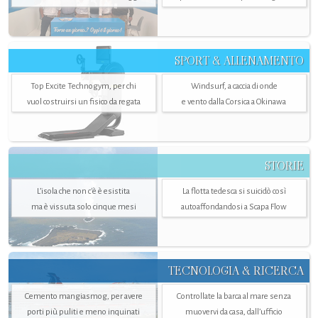
SPORT & ALLENAMENTO
Top Excite Technogym, per chi
Windsurf, a caccia di onde
vuol costruirsi un fisico da regata
e vento dalla Corsica a Okinawa
STORIE
L’isola che non c'è è esistita
La flotta tedesca si suicidò così
ma è vissuta solo cinque mesi
autoaffondandosi a Scapa Flow
TECNOLOGIA & RICERCA
Cemento mangiasmog, per avere
Controllate la barca al mare senza
porti più puliti e meno inquinati
muovervi da casa, dall’ufficio