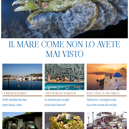
IL MARE COME NON LO AVETE
MAI VISTO
COMPRO&VENDO
CROCIERE&CHARTER
IDEE PER LA VACANZA
AAA vendesi barche,
In crociera per single
Santorini, un sogno nato
posti barca, case…
s'incrocia l’amore?
da un’eruzione da incubo