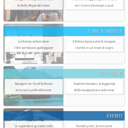
le Rolls-Royce del mare
con 15 anni d'anticipo si può
CASE & ARREDI
La libreria-veliero dove
Il lettino barca a vela fa navigare
i libri sembrano galleggiare
i bimbi in un mare di sogni
CROCIERE
Navigare nei fiordi fa fiorire
Stad Amsterdam, la leggenda
emozioni profondissime
della navigazione a vela rivive
EVENTI
Le sagre dove gustare tutto
Fondali puliti, la missione