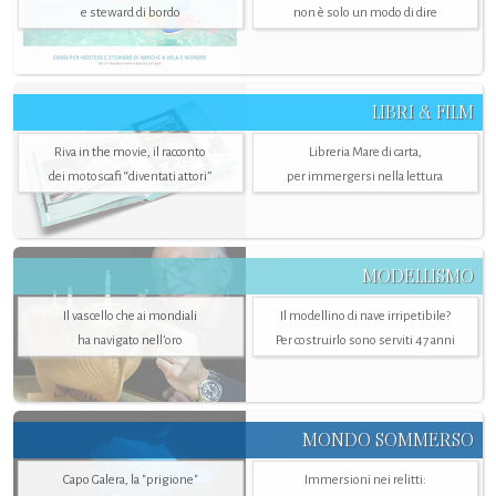
e steward di bordo
non è solo un modo di dire
LIBRI & FILM
Riva in the movie, il racconto
Libreria Mare di carta,
dei motoscafi “diventati attori”
per immergersi nella lettura
MODELLISMO
Il vascello che ai mondiali
Il modellino di nave irripetibile?
ha navigato nell’oro
Per costruirlo sono serviti 47 anni
MONDO SOMMERSO
Capo Galera, la "prigione"
Immersioni nei relitti: