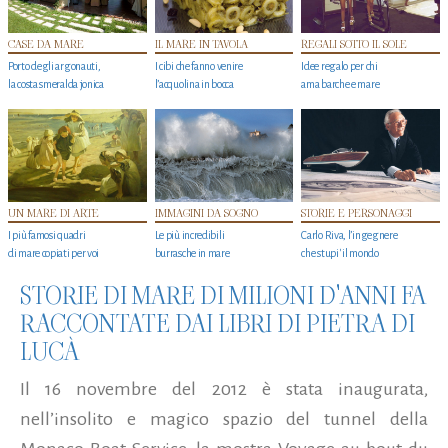
CASE DA MARE
IL MARE IN TAVOLA
REGALI SOTTO IL SOLE
Porto degli argonauti,
I cibi che fanno venire
Idee regalo per chi
la costa smeralda jonica
l’acquolina in bocca
ama barche e mare
UN MARE DI ARTE
IMMAGINI DA SOGNO
STORIE E PERSONAGGI
I più famosi quadri
Le più incredibili
Carlo Riva, l’ingegnere
di mare copiati per voi
burrasche in mare
che stupi' il mondo
STORIE DI MARE DI MILIONI D'ANNI FA
RACCONTATE DAI LIBRI DI PIETRA DI
LUCÀ
Il 16 novembre del 2012 è stata inaugurata,
nell’insolito e magico spazio del tunnel della