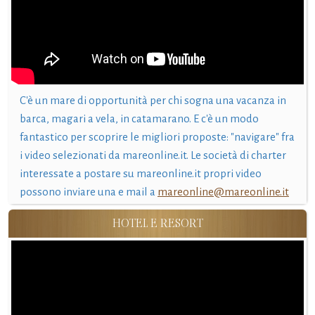
C'è un mare di opportunità per chi sogna una vacanza in
barca, magari a vela, in catamarano. E c'è un modo
fantastico per scoprire le migliori proposte: "navigare" fra
i video selezionati da mareonline.it. Le società di charter
interessate a postare su mareonline.it propri video
possono inviare una e mail a
mareonline@mareonline.it
HOTEL E RESORT