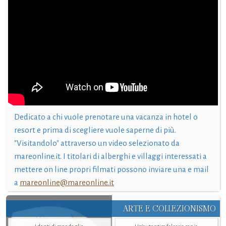
Dedicato a chi vuole prenotare una vacanza in hotel o
resort e prima di scegliere vuole saperne di più.
"Visitandolo" attraverso un video selezionato da
mareonline.it. I titolari di alberghi e villaggi interessati a
mettere on line propri filmati possono inviare una e mail
a
mareonline@mareonline.it
ARTE E COLLEZIONISMO