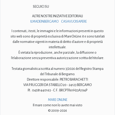
SEGUICI SU
ALTRE NOSTRE INIZIATIVE EDITORIALI
ILMADEINBERGAMO
CASAVUOISAPERE
I contenuti, i testi, le immagini e le informazioni presenti in questo
sito web sono di proprietà esclusiva di MareOnLine.it e sono tutelati
dalle normative vigenti in materia di diritto d'autore e di proprietà
intellettuale.
È vietata la riproduzione, anche parziale, la diffusione o
l'elaborazione senza preventiva autorizzazione scritta del titolare.
Testata giornalistica iscritta al numero 3/2026 del Registro Stampa
del Tribunale di Bergamo.
Direttore responsabile: PIETRO BARACHETTI
VIA P. RUGGERI DA STABELLO 20 - 24123 BERGAMO
P.I.: 04581440163 - C.F.: BRCPTR61H23A794P
MARE ONLINE
Il mare come non lo avete mai visto
© 2009-2026