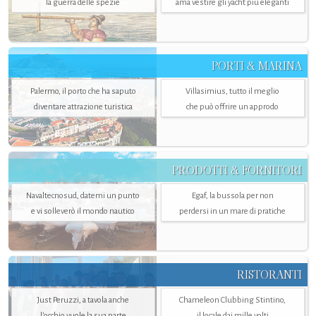
la guerra delle spezie
ama vestire gli yacht più eleganti
PORTI & MARINA
Palermo, il porto che ha saputo
Villasimius, tutto il meglio
diventare attrazione turistica
che può offrire un approdo
PRODOTTI & FORNITORI
Navaltecnosud, datemi un punto
Egaf, la bussola per non
e vi solleverò il mondo nautico
perdersi in un mare di pratiche
RISTORANTI
Just Peruzzi, a tavola anche
Chameleon Clubbing Stintino,
l’occhio vuole la sua parte
il locale dai mille volti