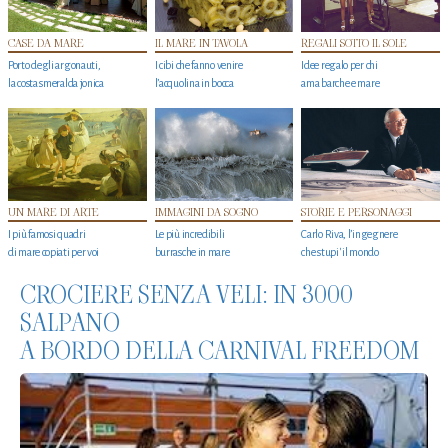
CASE DA MARE
IL MARE IN TAVOLA
REGALI SOTTO IL SOLE
Porto degli argonauti,
I cibi che fanno venire
Idee regalo per chi
la costa smeralda jonica
l’acquolina in bocca
ama barche e mare
UN MARE DI ARTE
IMMAGINI DA SOGNO
STORIE E PERSONAGGI
I più famosi quadri
Le più incredibili
Carlo Riva, l’ingegnere
di mare copiati per voi
burrasche in mare
che stupi' il mondo
CROCIERE SENZA VELI: IN 3000
SALPANO
A BORDO DELLA CARNIVAL FREEDOM