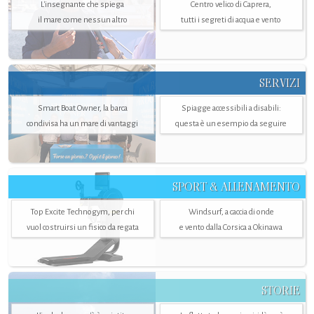
L'insegnante che spiega
Centro velico di Caprera,
il mare come nessun altro
tutti i segreti di acqua e vento
SERVIZI
Smart Boat Owner, la barca
Spiagge accessibili a disabili:
condivisa ha un mare di vantaggi
questa è un esempio da seguire
SPORT & ALLENAMENTO
Top Excite Technogym, per chi
Windsurf, a caccia di onde
vuol costruirsi un fisico da regata
e vento dalla Corsica a Okinawa
STORIE