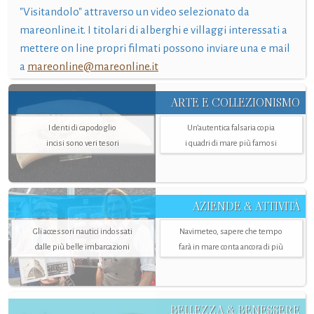
"Visitandolo" attraverso un video selezionato da
mareonline.it. I titolari di alberghi e villaggi interessati a
mettere on line propri filmati possono inviare una e mail
a
mareonline@mareonline.it
ARTE E COLLEZIONISMO
I denti di capodoglio
Un’autentica falsaria copia
incisi sono veri tesori
i quadri di mare più famosi
AZIENDE & ATTIVITÀ
Gli accessori nautici indossati
Navimeteo, sapere che tempo
dalle più belle imbarcazioni
farà in mare conta ancora di più
BELLEZZA & BENESSERE