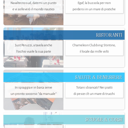
Navaltecnosud, datemi un punto
Egaf, la bussola per non
e vi solleverò il mondo nautico
perdersi in un mare di pratiche
RISTORANTI
Just Peruzzi, a tavola anche
Chameleon Clubbing Stintino,
l’occhio vuole la sua parte
il locale dai mille volti
SALUTE & BENESSERE
In spiaggia e in barca serve
Totani sbiancati? Nei piatti
un pronto soccorso "da manuale"
di pesce c'è un mare di trucchi
SCUOLE & CORSI