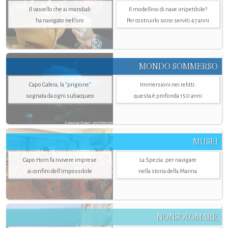
Il vascello che ai mondiali
Il modellino di nave irripetibile?
ha navigato nell’oro
Per costruirlo sono serviti 47 anni
MONDO SOMMERSO
Capo Galera, la "prigione"
Immersioni nei relitti:
sognata da ogni subacqueo
questa è profonda 150 anni
MUSEI
Capo Horn fa rivivere imprese
La Spezia. per navigare
ai confini dell’impossibile
nella storia della Marina
NONSOLOMARE