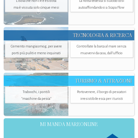
L’isola che non c'è è esistita
La flotta tedesca si suicidò così
ma è vissuta solo cinque mesi
autoaffondandosi a Scapa Flow
TECNOLOGIA & RICERCA
Cemento mangiasmog, per avere
Controllate la barca al mare senza
porti più puliti e meno inquinati
muovervi da casa, dall’ufficio
TURISMO & ATTRAZIONI
Trabocchi, i pontili
Portovenere, il borgo di pescatori
"macchine da pesca"
irresistibile esca per i turisti
MI MANDA MAREONLINE