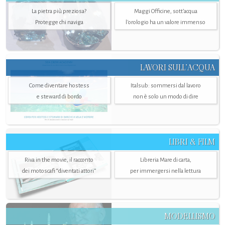
La pietra più preziosa?
Maggi Officine, sott’acqua
Protegge chi naviga
l'orologio ha un valore immenso
LAVORI SULL’ACQUA
Come diventare hostess
Italsub: sommersi dal lavoro
e steward di bordo
non è solo un modo di dire
LIBRI & FILM
Riva in the movie, il racconto
Libreria Mare di carta,
dei motoscafi “diventati attori”
per immergersi nella lettura
MODELLISMO