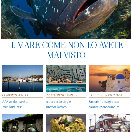
IL MARE COME NON LO AVETE
MAI VISTO
COMPRO&VENDO
CROCIERE&CHARTER
IDEE PER LA VACANZA
AAA vendesi barche,
In crociera per single
Santorini, un sogno nato
posti barca, case…
s'incrocia l’amore?
da un’eruzione da incubo