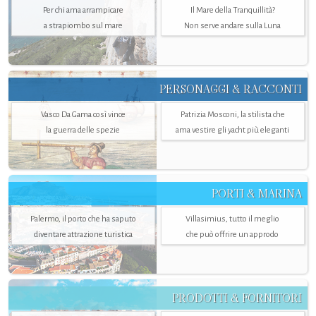
Per chi ama arrampicare
Il Mare della Tranquillità?
a strapiombo sul mare
Non serve andare sulla Luna
PERSONAGGI & RACCONTI
Vasco Da Gama così vince
Patrizia Mosconi, la stilista che
la guerra delle spezie
ama vestire gli yacht più eleganti
PORTI & MARINA
Palermo, il porto che ha saputo
Villasimius, tutto il meglio
diventare attrazione turistica
che può offrire un approdo
PRODOTTI & FORNITORI