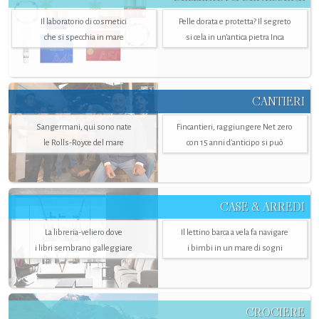
Il laboratorio di cosmetici
Pelle dorata e protetta? Il segreto
che si specchia in mare
si cela in un’antica pietra Inca
CANTIERI
Sangermani, qui sono nate
Fincantieri, raggiungere Net zero
le Rolls-Royce del mare
con 15 anni d'anticipo si può
CASE & ARREDI
La libreria-veliero dove
Il lettino barca a vela fa navigare
i libri sembrano galleggiare
i bimbi in un mare di sogni
CROCIERE