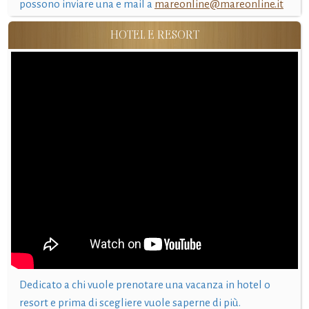
possono inviare una e mail a
mareonline@mareonline.it
HOTEL E RESORT
Dedicato a chi vuole prenotare una vacanza in hotel o
resort e prima di scegliere vuole saperne di più.