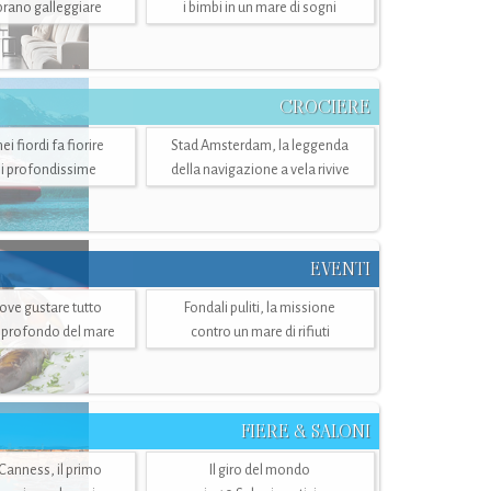
mbrano galleggiare
i bimbi in un mare di sogni
CROCIERE
i fiordi fa fiorire
Stad Amsterdam, la leggenda
i profondissime
della navigazione a vela rivive
EVENTI
dove gustare tutto
Fondali puliti, la missione
ù profondo del mare
contro un mare di rifiuti
FIERE & SALONI
 Canness, il primo
Il giro del mondo