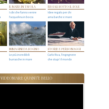
IL MARE IN TAVOLA
REGALI SOTTO IL SOLE
I cibi che fanno venire
Idee regalo per chi
a
l’acquolina in bocca
ama barche e mare
IMMAGINI DA SOGNO
STORIE E PERSONAGGI
Le più incredibili
Carlo Riva, l’ingegnere
burrasche in mare
che stupi' il mondo
VIDEOMARE QUANT'È BELLO