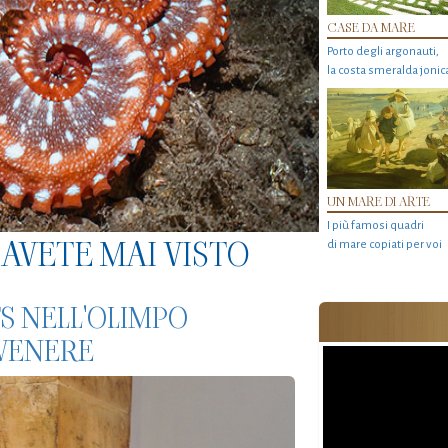
CASE DA MARE
Porto degli argonauti,
la costa smeralda jonic
UN MARE DI ARTE
I più famosi quadri
AVETE MAI VISTO
di mare copiati per voi
S NELL'OLIMPO
 VENERE