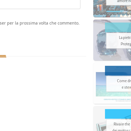
amore no
wser per la prossima volta che commento.
La piet
Proteg
Come di
e ste
Riva in the
dei motoscaf