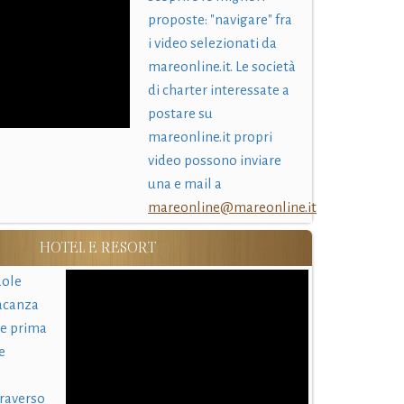
proposte: "navigare" fra
i video selezionati da
mareonline.it. Le società
di charter interessate a
postare su
mareonline.it propri
video possono inviare
una e mail a
mareonline@mareonline.it
HOTEL E RESORT
uole
acanza
 e prima
e
traverso