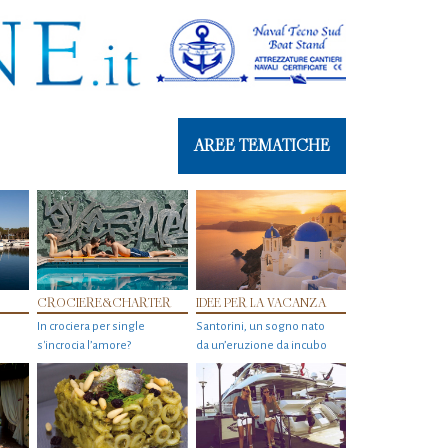
AREE TEMATICHE
CROCIERE&CHARTER
IDEE PER LA VACANZA
In crociera per single
Santorini, un sogno nato
s'incrocia l’amore?
da un’eruzione da incubo