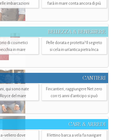
belle imbarcazioni
farà in mare conta ancora di più
BELLEZZA & BENESSERE
torio di cosmetici
Pelle dorata e protetta? Il segreto
specchia in mare
si cela in un’antica pietra Inca
CANTIERI
i, qui sono nate
Fincantieri, raggiungere Net zero
-Royce del mare
con 15 anni d'anticipo si può
CASE & ARREDI
ria-veliero dove
Il lettino barca a vela fa navigare