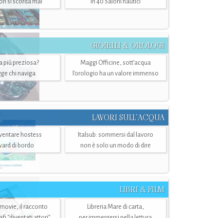
n si scorda mai
in 40 Saloni nautici
GIOIELLI & OROLOGI
ra più preziosa?
Maggi Officine, sott’acqua
ge chi naviga
l'orologio ha un valore immenso
LAVORI SULL’ACQUA
ventare hostess
Italsub: sommersi dal lavoro
ward di bordo
non è solo un modo di dire
LIBRI & FILM
 movie, il racconto
Libreria Mare di carta,
i “diventati attori”
per immergersi nella lettura