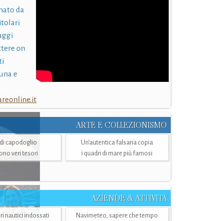
nato da
itolari
laggi
ttere on
ti
una e
eonline.it
ARTE E COLLEZIONISMO
i di capodoglio
Un’autentica falsaria copia
sono veri tesori
i quadri di mare più famosi
AZIENDE & ATTIVITÀ
ri nautici indossati
Navimeteo, sapere che tempo