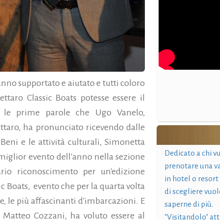
anno supportato e aiutato e tutti coloro
ttaro Classic Boats potesse essere il
te le prime parole che Ugo Vanelo,
ttaro, ha pronunciato ricevendo dalle
Beni e le attività culturali, Simonetta
Dedicato a chi v
 miglior evento dell'anno nella sezione
prenotare una v
ario riconoscimento per un'edizione
in hotel o resort
ic Boats, evento che per la quarta volta
di scegliere vuol
e, le più affascinanti d'imbarcazioni.
E
saperne di più.
, Matteo Cozzani, ha voluto essere al
"Visitandolo" at