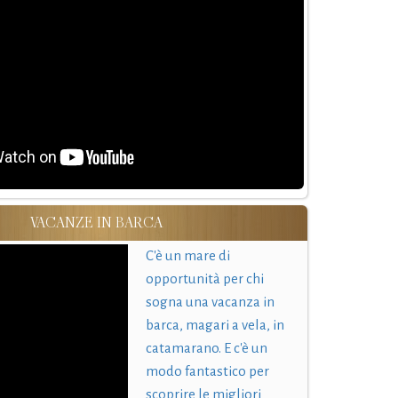
VACANZE IN BARCA
C'è un mare di
opportunità per chi
sogna una vacanza in
barca, magari a vela, in
catamarano. E c'è un
modo fantastico per
scoprire le migliori