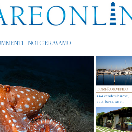
OMMENTI
NOI C'ERAVAMO
COMPRO&VENDO
AAA vendesi barche,
posti barca, case…