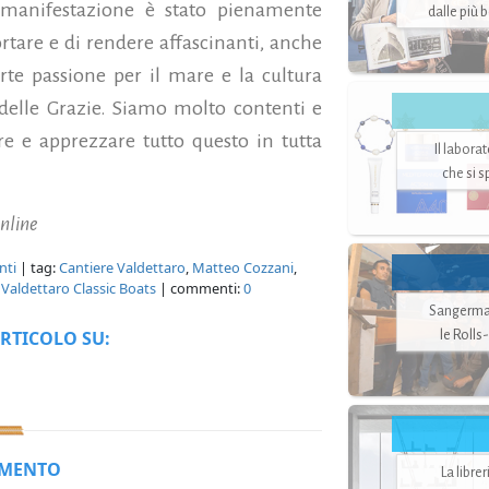
a manifestazione è stato pienamente
dalle più 
rtare e di rendere affascinanti, anche
rte passione per il mare e la cultura
elle Grazie. Siamo molto contenti e
ere e apprezzare tutto questo in tutta
Il labora
che si 
nline
nti
| tag:
Cantiere Valdettaro
,
Matteo Cozzani
,
,
Valdettaro Classic Boats
| commenti:
0
Sangerman
le Rolls
RTICOLO SU:
MMENTO
La libre