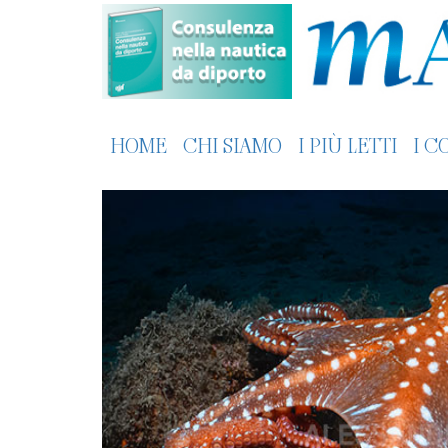
HOME
CHI SIAMO
I PIÙ LETTI
I C