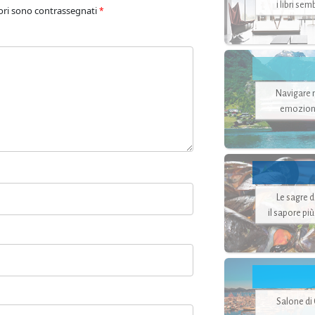
i libri se
ori sono contrassegnati
*
Navigare ne
emozion
Le sagre 
il sapore pi
Salone di