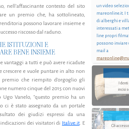
un video selezio
, nell'affascinante contesto del sito
mareonline.it. I t
are un premio che, ha sottolineato,
di alberghi e vil
prenditoria possono lavorare insieme e
interessati a me
uccesso riscosso dal raduno.
line propri filma
E ISTITUZIONI E
possono inviare 
ARE BENE INSIEME
mail a
mareonline@mar
vantaggi a tutti e può avere ricadute
ole crescere e vuole puntare in alto non
n premio che riempito d'orgoglio gli
I dent
zione numero cinque del 2015 con nuovi
incisi 
o Ugo Vanelo, "questo premio ha un
lo ci è stato assegnato da un portale
sultato dei giudizi espressi da una
indicazioni dei visitatori di
Italive.it
. E
Gli accesso