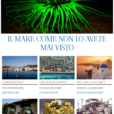
IL MARE COME NON LO AVETE
MAI VISTO
COMPRO&VENDO
CROCIERE&CHARTER
IDEE PER LA VACANZA
AAA vendesi barche,
In crociera per single
Santorini, un sogno nato
posti barca, case…
s'incrocia l’amore?
da un’eruzione da incubo