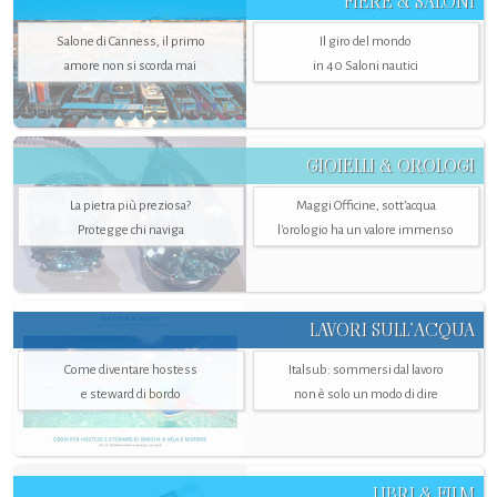
FIERE & SALONI
Salone di Canness, il primo
Il giro del mondo
amore non si scorda mai
in 40 Saloni nautici
GIOIELLI & OROLOGI
La pietra più preziosa?
Maggi Officine, sott’acqua
Protegge chi naviga
l'orologio ha un valore immenso
LAVORI SULL’ACQUA
Come diventare hostess
Italsub: sommersi dal lavoro
e steward di bordo
non è solo un modo di dire
LIBRI & FILM