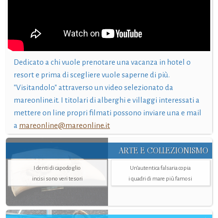
Dedicato a chi vuole prenotare una vacanza in hotel o
resort e prima di scegliere vuole saperne di più.
"Visitandolo" attraverso un video selezionato da
mareonline.it. I titolari di alberghi e villaggi interessati a
mettere on line propri filmati possono inviare una e mail
a
mareonline@mareonline.it
ARTE E COLLEZIONISMO
I denti di capodoglio
Un’autentica falsaria copia
incisi sono veri tesori
i quadri di mare più famosi