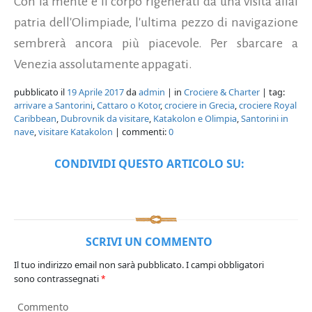
Con la mente e il corpo rigenerati da una visita allal
patria dell'Olimpiade, l'ultima pezzo di navigazione
sembrerà ancora più piacevole. Per sbarcare a
Venezia assolutamente appagati.
pubblicato il
19 Aprile 2017
da
admin
| in
Crociere & Charter
| tag:
arrivare a Santorini
,
Cattaro o Kotor
,
crociere in Grecia
,
crociere Royal
Caribbean
,
Dubrovnik da visitare
,
Katakolon e Olimpia
,
Santorini in
nave
,
visitare Katakolon
| commenti:
0
CONDIVIDI QUESTO ARTICOLO SU:
SCRIVI UN COMMENTO
Il tuo indirizzo email non sarà pubblicato.
I campi obbligatori
sono contrassegnati
*
Commento