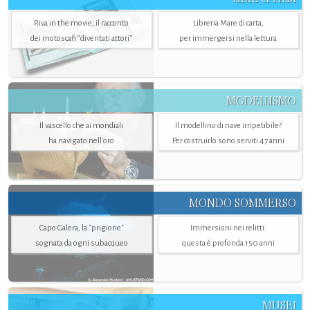
Riva in the movie, il racconto
Libreria Mare di carta,
dei motoscafi “diventati attori”
per immergersi nella lettura
MODELLISMO
Il vascello che ai mondiali
Il modellino di nave irripetibile?
ha navigato nell’oro
Per costruirlo sono serviti 47 anni
MONDO SOMMERSO
Capo Galera, la "prigione"
Immersioni nei relitti:
sognata da ogni subacqueo
questa è profonda 150 anni
MUSEI