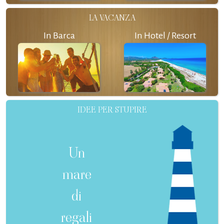
LA VACANZA
In Barca
In Hotel / Resort
IDEE PER STUPIRE
Un
mare
di
regali