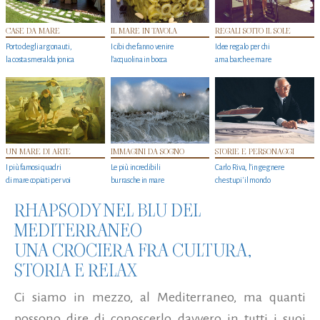
CASE DA MARE
IL MARE IN TAVOLA
REGALI SOTTO IL SOLE
Porto degli argonauti,
I cibi che fanno venire
Idee regalo per chi
la costa smeralda jonica
l’acquolina in bocca
ama barche e mare
UN MARE DI ARTE
IMMAGINI DA SOGNO
STORIE E PERSONAGGI
I più famosi quadri
Le più incredibili
Carlo Riva, l’ingegnere
di mare copiati per voi
burrasche in mare
che stupi' il mondo
RHAPSODY NEL BLU DEL
MEDITERRANEO
UNA CROCIERA FRA CULTURA,
STORIA E RELAX
Ci siamo in mezzo, al Mediterraneo, ma quanti
possono dire di conoscerlo davvero in tutti i suoi