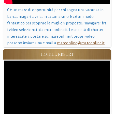
C'è un mare di opportunità per chi sogna una vacanza in
barca, magari a vela, in catamarano. E c'è un modo
fantastico per scoprire le migliori proposte: "navigare" fra
i video selezionati da mareonline.it. Le società di charter
interessate a postare su mareonline.it propri video
possono inviare una e mail a
mareonline@mareonline.it
HOTEL E RESORT