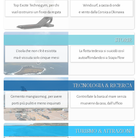
Top Excite Technogym, per chi
Windsurf, a caccia di onde
vuol costruirsi un fisico da regata
e vento dalla Corsica a Okinawa
STORIE
L’isola che non c'è è esistita
La flotta tedesca si suicidò così
ma è vissuta solo cinque mesi
autoaffondandosi a Scapa Flow
TECNOLOGIA & RICERCA
Cemento mangiasmog, per avere
Controllate la barca al mare senza
porti più puliti e meno inquinati
muovervi da casa, dall’ufficio
TURISMO & ATTRAZIONI