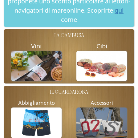
proponete uno sconto particolare ai lettori-
navigatori di mareonline. Scoprirte
qui
come
LA CAMBUSA
Vini
Cibi
IL GUARDAROBA
Abbigliamento
Accessori