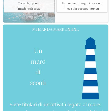
Trabocchi, i pontili
Portovenere, il borgo di pescatori
"macchine da pesca"
irresistibile esca per i turisti
MI MANDA MAREONLINE
Un
mare
di
sconti
Siete titolari di un'attività legata al mare: