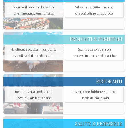
Palermo, il porto che ha saputo
Villasimius, tutto il meglio
diventare attrazione turistica
che può offrire un approdo
PRODOTTI & FORNITORI
Navaltecnosud, datemi un punto
Egaf, la bussola per non
e vi solleverò il mondo nautico
perdersi in un mare di pratiche
RISTORANTI
Just Peruzzi, a tavola anche
Chameleon Clubbing Stintino,
l’occhio vuole la sua parte
il locale dai mille volti
SALUTE & BENESSERE