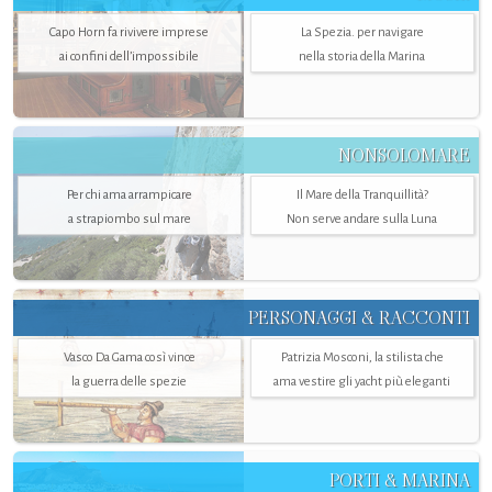
Capo Horn fa rivivere imprese
La Spezia. per navigare
ai confini dell’impossibile
nella storia della Marina
NONSOLOMARE
Per chi ama arrampicare
Il Mare della Tranquillità?
a strapiombo sul mare
Non serve andare sulla Luna
PERSONAGGI & RACCONTI
Vasco Da Gama così vince
Patrizia Mosconi, la stilista che
la guerra delle spezie
ama vestire gli yacht più eleganti
PORTI & MARINA