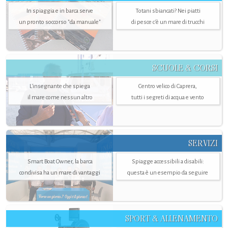
In spiaggia e in barca serve
Totani sbiancati? Nei piatti
un pronto soccorso "da manuale"
di pesce c'è un mare di trucchi
SCUOLE & CORSI
L'insegnante che spiega
Centro velico di Caprera,
il mare come nessun altro
tutti i segreti di acqua e vento
SERVIZI
Smart Boat Owner, la barca
Spiagge accessibili a disabili:
condivisa ha un mare di vantaggi
questa è un esempio da seguire
SPORT & ALLENAMENTO