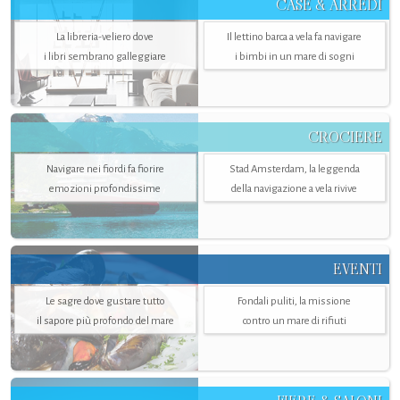
CASE & ARREDI
La libreria-veliero dove
Il lettino barca a vela fa navigare
i libri sembrano galleggiare
i bimbi in un mare di sogni
CROCIERE
Navigare nei fiordi fa fiorire
Stad Amsterdam, la leggenda
emozioni profondissime
della navigazione a vela rivive
EVENTI
Le sagre dove gustare tutto
Fondali puliti, la missione
il sapore più profondo del mare
contro un mare di rifiuti