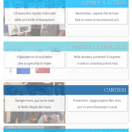
AZIENDE & ATTIVITÀ
Gli accessori nautici indossati
Navimeteo, sapere che tempo
dalle più belle imbarcazioni
farà in mare conta ancora di più
BELLEZZA & BENESSERE
Il laboratorio di cosmetici
Pelle dorata e protetta? Il segreto
che si specchia in mare
si cela in un’antica pietra Inca
CANTIERI
Sangermani, qui sono nate
Fincantieri, raggiungere Net zero
le Rolls-Royce del mare
con 15 anni d'anticipo si può