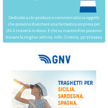
Dedicato a chi produce o commercializza oggetti
che possono diventare una fantastica sorpresa per
chi li riceverà in dono. E che su mareonline possono
trovare la miglior vetrina. Info: Cristina, 351 9744943