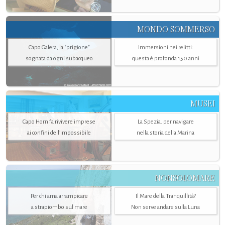
MONDO SOMMERSO
Capo Galera, la "prigione"
Immersioni nei relitti:
sognata da ogni subacqueo
questa è profonda 150 anni
MUSEI
Capo Horn fa rivivere imprese
La Spezia. per navigare
ai confini dell’impossibile
nella storia della Marina
NONSOLOMARE
Per chi ama arrampicare
Il Mare della Tranquillità?
a strapiombo sul mare
Non serve andare sulla Luna