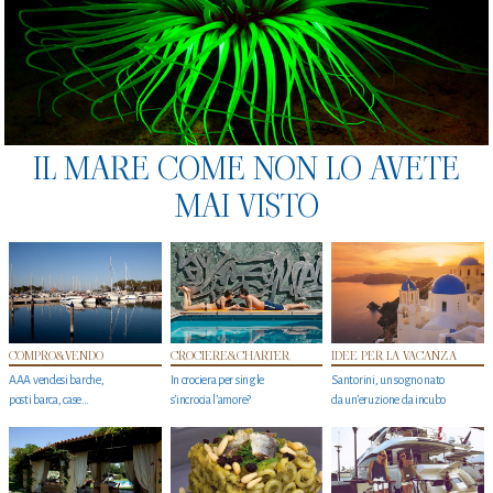
IL MARE COME NON LO AVETE
MAI VISTO
COMPRO&VENDO
CROCIERE&CHARTER
IDEE PER LA VACANZA
AAA vendesi barche,
In crociera per single
Santorini, un sogno nato
posti barca, case…
s'incrocia l’amore?
da un’eruzione da incubo