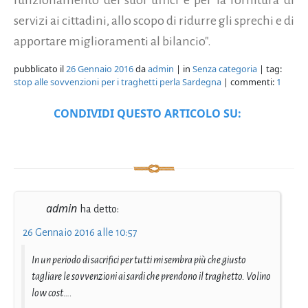
servizi ai cittadini, allo scopo di ridurre gli sprechi e di
apportare miglioramenti al bilancio".
pubblicato il
26 Gennaio 2016
da
admin
| in
Senza categoria
| tag:
stop alle sovvenzioni per i traghetti perla Sardegna
| commenti:
1
CONDIVIDI QUESTO ARTICOLO SU:
admin
ha detto:
26 Gennaio 2016 alle 10:57
In un periodo di sacrifici per tutti mi sembra più che giusto
tagliare le sovvenzioni ai sardi che prendono il traghetto. Volino
low cost….