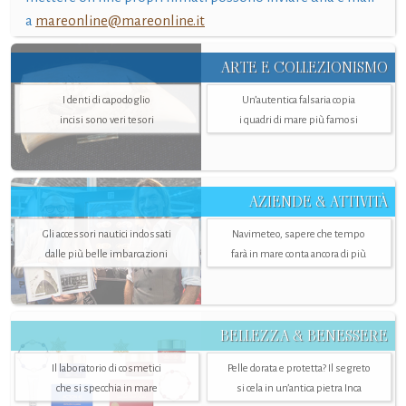
a
mareonline@mareonline.it
ARTE E COLLEZIONISMO
I denti di capodoglio
Un’autentica falsaria copia
incisi sono veri tesori
i quadri di mare più famosi
AZIENDE & ATTIVITÀ
Gli accessori nautici indossati
Navimeteo, sapere che tempo
dalle più belle imbarcazioni
farà in mare conta ancora di più
BELLEZZA & BENESSERE
Il laboratorio di cosmetici
Pelle dorata e protetta? Il segreto
che si specchia in mare
si cela in un’antica pietra Inca