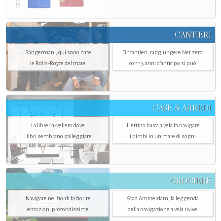
CANTIERI
Sangermani, qui sono nate
Fincantieri, raggiungere Net zero
le Rolls-Royce del mare
con 15 anni d'anticipo si può
CASE & ARREDI
La libreria-veliero dove
Il lettino barca a vela fa navigare
i libri sembrano galleggiare
i bimbi in un mare di sogni
CROCIERE
Navigare nei fiordi fa fiorire
Stad Amsterdam, la leggenda
emozioni profondissime
della navigazione a vela rivive