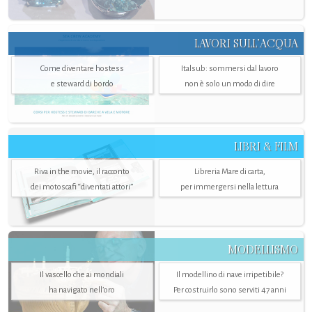
LAVORI SULL’ACQUA
Come diventare hostess
Italsub: sommersi dal lavoro
e steward di bordo
non è solo un modo di dire
LIBRI & FILM
Riva in the movie, il racconto
Libreria Mare di carta,
dei motoscafi “diventati attori”
per immergersi nella lettura
MODELLISMO
Il vascello che ai mondiali
Il modellino di nave irripetibile?
ha navigato nell’oro
Per costruirlo sono serviti 47 anni