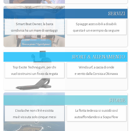
SERVIZI
Smart Boat Owner, la barca
Spiagge accessibili a disabili:
condivisa ha un mare di vantaggi
questa è un esempio da seguire
SPORT & ALLENAMENTO
Top Excite Technogym, per chi
Windsurf, a caccia di onde
vuol costruirsi un fisico da regata
e vento dalla Corsica a Okinawa
STORIE
L’isola che non c'è è esistita
La flotta tedesca si suicidò così
ma è vissuta solo cinque mesi
autoaffondandosi a Scapa Flow