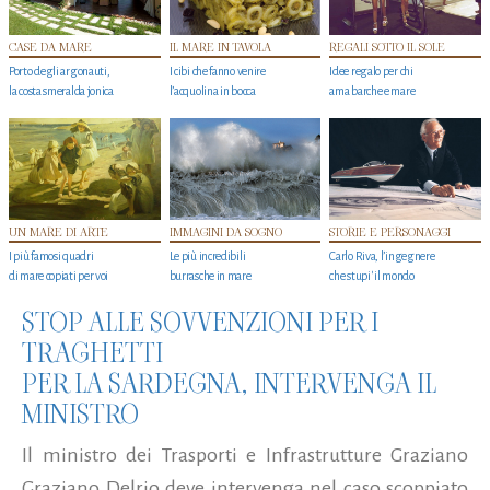
CASE DA MARE
IL MARE IN TAVOLA
REGALI SOTTO IL SOLE
Porto degli argonauti,
I cibi che fanno venire
Idee regalo per chi
la costa smeralda jonica
l’acquolina in bocca
ama barche e mare
UN MARE DI ARTE
IMMAGINI DA SOGNO
STORIE E PERSONAGGI
I più famosi quadri
Le più incredibili
Carlo Riva, l’ingegnere
di mare copiati per voi
burrasche in mare
che stupi' il mondo
STOP ALLE SOVVENZIONI PER I
TRAGHETTI
PER LA SARDEGNA, INTERVENGA IL
MINISTRO
Il ministro dei Trasporti e Infrastrutture Graziano
Graziano Delrio deve intervenga nel caso scoppiato