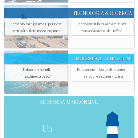
TECNOLOGIA & RICERCA
Cemento mangiasmog, per avere
Controllate la barca al mare senza
porti più puliti e meno inquinati
muovervi da casa, dall’ufficio
TURISMO & ATTRAZIONI
Trabocchi, i pontili
Portovenere, il borgo di pescatori
"macchine da pesca"
irresistibile esca per i turisti
MI MANDA MAREONLINE
Un