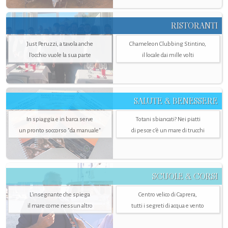
RISTORANTI
Just Peruzzi, a tavola anche
Chameleon Clubbing Stintino,
l’occhio vuole la sua parte
il locale dai mille volti
SALUTE & BENESSERE
In spiaggia e in barca serve
Totani sbiancati? Nei piatti
un pronto soccorso "da manuale"
di pesce c'è un mare di trucchi
SCUOLE & CORSI
L'insegnante che spiega
Centro velico di Caprera,
il mare come nessun altro
tutti i segreti di acqua e vento