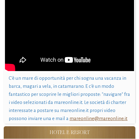
C'è un mare di opportunità per chi sogna una vacanza in
barca, magari a vela, in catamarano. E c'è un modo
fantastico per scoprire le migliori proposte: "navigare" fra
i video selezionati da mareonline.it. Le società di charter
interessate a postare su mareonline.it propri video
possono inviare una e mail a
mareonline@mareonline.it
HOTEL E RESORT