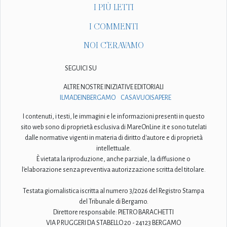
I PIÙ LETTI
I COMMENTI
NOI C'ERAVAMO
SEGUICI SU
ALTRE NOSTRE INIZIATIVE EDITORIALI
ILMADEINBERGAMO
CASAVUOISAPERE
I contenuti, i testi, le immagini e le informazioni presenti in questo
sito web sono di proprietà esclusiva di MareOnLine.it e sono tutelati
dalle normative vigenti in materia di diritto d'autore e di proprietà
intellettuale.
È vietata la riproduzione, anche parziale, la diffusione o
l'elaborazione senza preventiva autorizzazione scritta del titolare.
Testata giornalistica iscritta al numero 3/2026 del Registro Stampa
del Tribunale di Bergamo.
Direttore responsabile: PIETRO BARACHETTI
VIA P. RUGGERI DA STABELLO 20 - 24123 BERGAMO