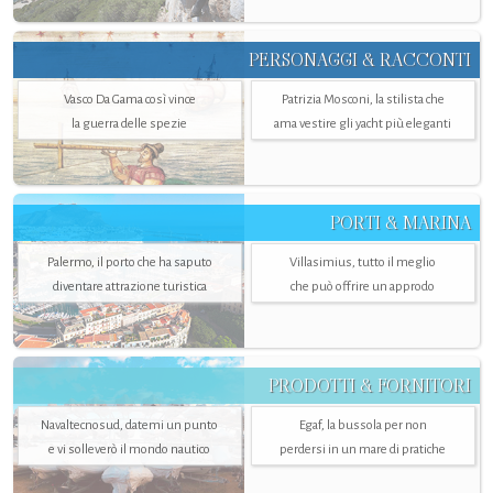
PERSONAGGI & RACCONTI
Vasco Da Gama così vince
Patrizia Mosconi, la stilista che
la guerra delle spezie
ama vestire gli yacht più eleganti
PORTI & MARINA
Palermo, il porto che ha saputo
Villasimius, tutto il meglio
diventare attrazione turistica
che può offrire un approdo
PRODOTTI & FORNITORI
Navaltecnosud, datemi un punto
Egaf, la bussola per non
e vi solleverò il mondo nautico
perdersi in un mare di pratiche