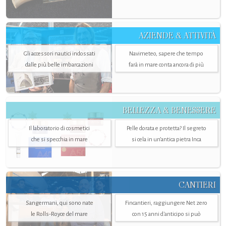
AZIENDE & ATTIVITÀ
Gli accessori nautici indossati
Navimeteo, sapere che tempo
dalle più belle imbarcazioni
farà in mare conta ancora di più
BELLEZZA & BENESSERE
Il laboratorio di cosmetici
Pelle dorata e protetta? Il segreto
che si specchia in mare
si cela in un’antica pietra Inca
CANTIERI
Sangermani, qui sono nate
Fincantieri, raggiungere Net zero
le Rolls-Royce del mare
con 15 anni d'anticipo si può