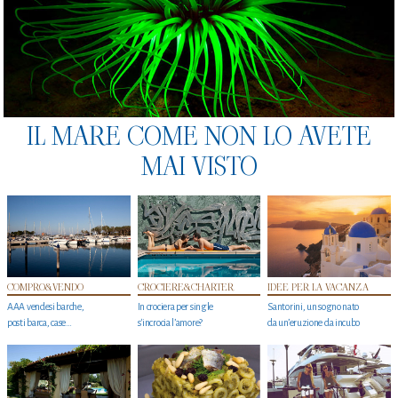
IL MARE COME NON LO AVETE
MAI VISTO
COMPRO&VENDO
CROCIERE&CHARTER
IDEE PER LA VACANZA
AAA vendesi barche,
In crociera per single
Santorini, un sogno nato
posti barca, case…
s'incrocia l’amore?
da un’eruzione da incubo