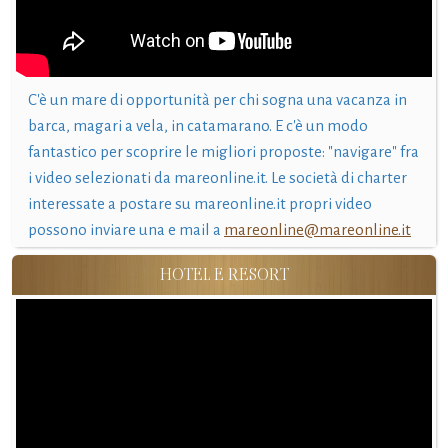
C'è un mare di opportunità per chi sogna una vacanza in
barca, magari a vela, in catamarano. E c'è un modo
fantastico per scoprire le migliori proposte: "navigare" fra
i video selezionati da mareonline.it. Le società di charter
interessate a postare su mareonline.it propri video
possono inviare una e mail a
mareonline@mareonline.it
HOTEL E RESORT