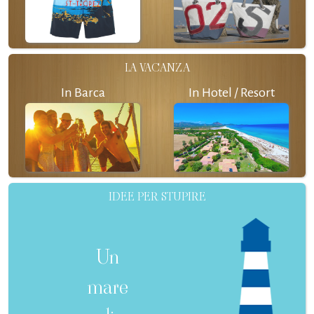
LA VACANZA
In Barca
In Hotel / Resort
IDEE PER STUPIRE
Un
mare