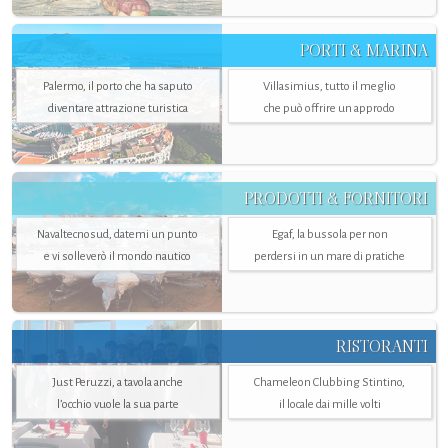
PORTI & MARINA
Palermo, il porto che ha saputo
Villasimius, tutto il meglio
diventare attrazione turistica
che può offrire un approdo
PRODOTTI & FORNITORI
Navaltecnosud, datemi un punto
Egaf, la bussola per non
e vi solleverò il mondo nautico
perdersi in un mare di pratiche
RISTORANTI
Just Peruzzi, a tavola anche
Chameleon Clubbing Stintino,
l’occhio vuole la sua parte
il locale dai mille volti