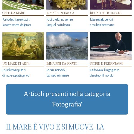
CASE DA MARE
IL MARE IN TAVOLA
REGALI SOTTO IL SOLE
Porto degli argonauti,
I cibi che fanno venire
Idee regalo per chi
la costa smeralda jonica
l’acquolina in bocca
ama barche e mare
UN MARE DI ARTE
IMMAGINI DA SOGNO
STORIE E PERSONAGGI
I più famosi quadri
Le più incredibili
Carlo Riva, l’ingegnere
di mare copiati per voi
burrasche in mare
che stupi' il mondo
Articoli presenti nella categoria
'Fotografia'
IL MARE È VIVO E SI MUOVE. LA