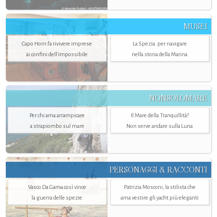
MUSEI
Capo Horn fa rivivere imprese
La Spezia. per navigare
ai confini dell’impossibile
nella storia della Marina
NONSOLOMARE
Per chi ama arrampicare
Il Mare della Tranquillità?
a strapiombo sul mare
Non serve andare sulla Luna
PERSONAGGI & RACCONTI
Vasco Da Gama così vince
Patrizia Mosconi, la stilista che
la guerra delle spezie
ama vestire gli yacht più eleganti