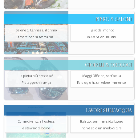
FIERE & SALONI
Salone di Canness, il primo
Il giro del mondo
amore non si scorda mai
in 40 Saloni nautici
GIOIELLI & OROLOGI
La pietra più preziosa?
Maggi Officine, sott’acqua
Protegge chi naviga
l'orologio ha un valore immenso
LAVORI SULL’ACQUA
Come diventare hostess
Italsub: sommersi dal lavoro
e steward di bordo
non è solo un modo di dire