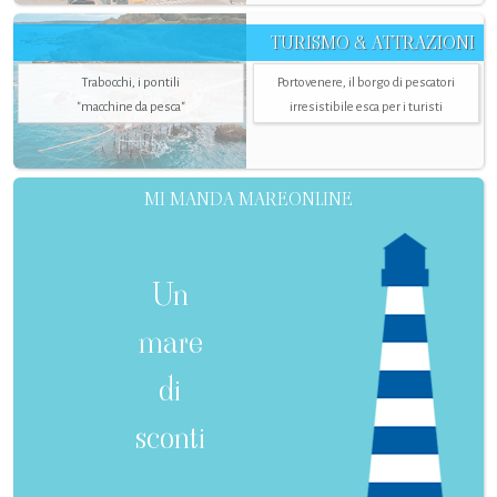
TURISMO & ATTRAZIONI
Trabocchi, i pontili
Portovenere, il borgo di pescatori
"macchine da pesca"
irresistibile esca per i turisti
MI MANDA MAREONLINE
Un
mare
di
sconti