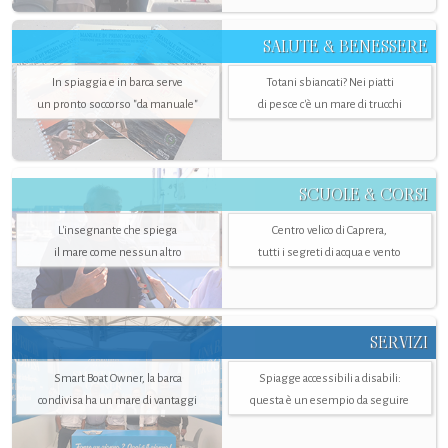
SALUTE & BENESSERE
In spiaggia e in barca serve
Totani sbiancati? Nei piatti
un pronto soccorso "da manuale"
di pesce c'è un mare di trucchi
SCUOLE & CORSI
L'insegnante che spiega
Centro velico di Caprera,
il mare come nessun altro
tutti i segreti di acqua e vento
SERVIZI
Smart Boat Owner, la barca
Spiagge accessibili a disabili:
condivisa ha un mare di vantaggi
questa è un esempio da seguire