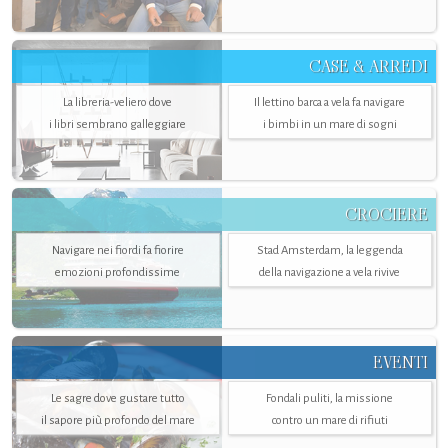
CASE & ARREDI
La libreria-veliero dove
Il lettino barca a vela fa navigare
i libri sembrano galleggiare
i bimbi in un mare di sogni
CROCIERE
Navigare nei fiordi fa fiorire
Stad Amsterdam, la leggenda
emozioni profondissime
della navigazione a vela rivive
EVENTI
Le sagre dove gustare tutto
Fondali puliti, la missione
il sapore più profondo del mare
contro un mare di rifiuti