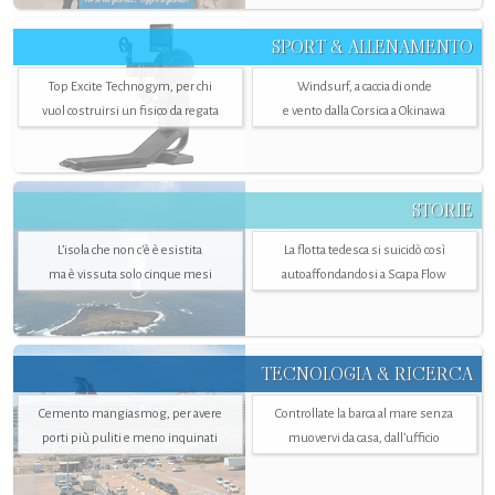
SPORT & ALLENAMENTO
Top Excite Technogym, per chi
Windsurf, a caccia di onde
vuol costruirsi un fisico da regata
e vento dalla Corsica a Okinawa
STORIE
L’isola che non c'è è esistita
La flotta tedesca si suicidò così
ma è vissuta solo cinque mesi
autoaffondandosi a Scapa Flow
TECNOLOGIA & RICERCA
Cemento mangiasmog, per avere
Controllate la barca al mare senza
porti più puliti e meno inquinati
muovervi da casa, dall’ufficio