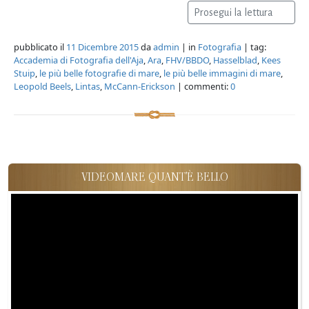
Prosegui la lettura
pubblicato il
11 Dicembre 2015
da
admin
| in
Fotografia
| tag:
Accademia di Fotografia dell'Aja
,
Ara
,
FHV/BBDO
,
Hasselblad
,
Kees
Stuip
,
le più belle fotografie di mare
,
le più belle immagini di mare
,
Leopold Beels
,
Lintas
,
McCann-Erickson
| commenti:
0
VIDEOMARE QUANT'È BELLO