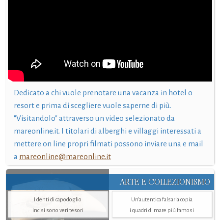
Dedicato a chi vuole prenotare una vacanza in hotel o
resort e prima di scegliere vuole saperne di più.
"Visitandolo" attraverso un video selezionato da
mareonline.it. I titolari di alberghi e villaggi interessati a
mettere on line propri filmati possono inviare una e mail
a
mareonline@mareonline.it
ARTE E COLLEZIONISMO
I denti di capodoglio
Un’autentica falsaria copia
incisi sono veri tesori
i quadri di mare più famosi