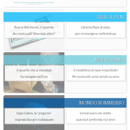
LIBRI & FILM
Riva in the movie, il racconto
Libreria Mare di carta,
dei motoscafi “diventati attori”
per immergersi nella lettura
MODELLISMO
Il vascello che ai mondiali
Il modellino di nave irripetibile?
ha navigato nell’oro
Per costruirlo sono serviti 47 anni
MONDO SOMMERSO
Capo Galera, la "prigione"
Immersioni nei relitti:
sognata da ogni subacqueo
questa è profonda 150 anni