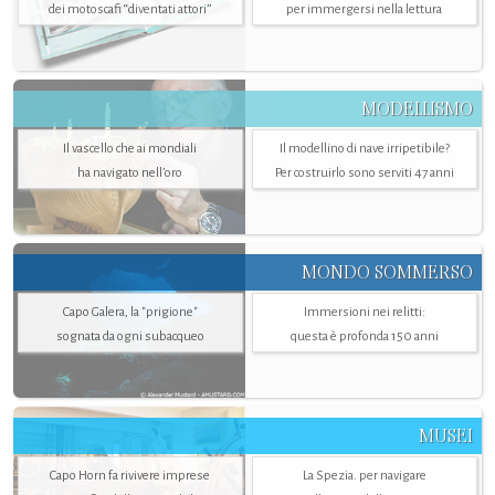
dei motoscafi “diventati attori”
per immergersi nella lettura
MODELLISMO
Il vascello che ai mondiali
Il modellino di nave irripetibile?
ha navigato nell’oro
Per costruirlo sono serviti 47 anni
MONDO SOMMERSO
Capo Galera, la "prigione"
Immersioni nei relitti:
sognata da ogni subacqueo
questa è profonda 150 anni
MUSEI
Capo Horn fa rivivere imprese
La Spezia. per navigare