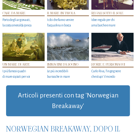
CASE DA MARE
IL MARE IN TAVOLA
REGALI SOTTO IL SOLE
Porto degli argonauti,
I cibi che fanno venire
Idee regalo per chi
la costa smeralda jonica
l’acquolina in bocca
ama barche e mare
UN MARE DI ARTE
IMMAGINI DA SOGNO
STORIE E PERSONAGGI
I più famosi quadri
Le più incredibili
Carlo Riva, l’ingegnere
di mare copiati per voi
burrasche in mare
che stupi' il mondo
Articoli presenti con tag 'Norwegian
Breakaway'
NORWEGIAN BREAKAWAY, DOPO IL