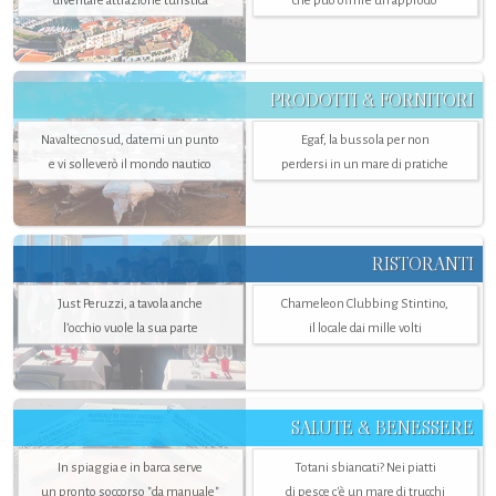
diventare attrazione turistica
che può offrire un approdo
PRODOTTI & FORNITORI
Navaltecnosud, datemi un punto
Egaf, la bussola per non
e vi solleverò il mondo nautico
perdersi in un mare di pratiche
RISTORANTI
Just Peruzzi, a tavola anche
Chameleon Clubbing Stintino,
l’occhio vuole la sua parte
il locale dai mille volti
SALUTE & BENESSERE
In spiaggia e in barca serve
Totani sbiancati? Nei piatti
un pronto soccorso "da manuale"
di pesce c'è un mare di trucchi