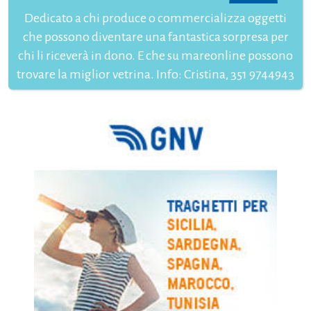
Dedicato a chi produce o commercializza oggetti
che possono diventare una fantastica sorpresa per
chi li riceverà in dono. E che su mareonline possono
trovare la miglior vetrina. Info: Cristina, 351 9744943