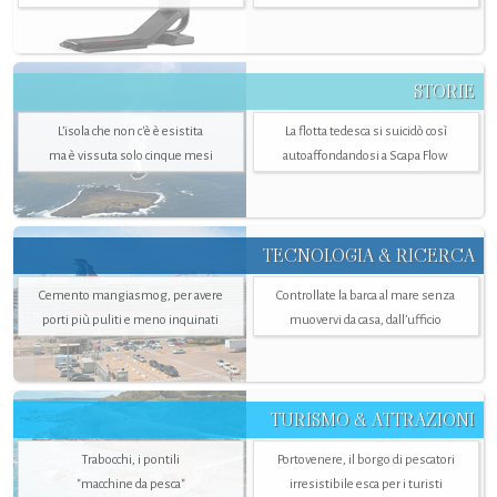
STORIE
L’isola che non c'è è esistita
La flotta tedesca si suicidò così
ma è vissuta solo cinque mesi
autoaffondandosi a Scapa Flow
TECNOLOGIA & RICERCA
Cemento mangiasmog, per avere
Controllate la barca al mare senza
porti più puliti e meno inquinati
muovervi da casa, dall’ufficio
TURISMO & ATTRAZIONI
Trabocchi, i pontili
Portovenere, il borgo di pescatori
"macchine da pesca"
irresistibile esca per i turisti