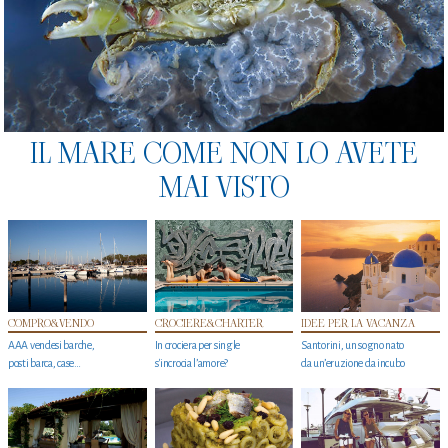
IL MARE COME NON LO AVETE
MAI VISTO
COMPRO&VENDO
CROCIERE&CHARTER
IDEE PER LA VACANZA
AAA vendesi barche,
In crociera per single
Santorini, un sogno nato
posti barca, case…
s'incrocia l’amore?
da un’eruzione da incubo