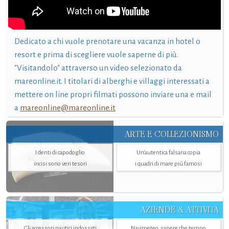
Dedicato a chi vuole prenotare una vacanza in hotel o
resort e prima di scegliere vuole saperne di più.
"Visitandolo" attraverso un video selezionato da
mareonline.it. I titolari di alberghi e villaggi interessati a
mettere on line propri filmati possono inviare una e mail
a
mareonline@mareonline.it
ARTE E COLLEZIONISMO
I denti di capodoglio
Un’autentica falsaria copia
incisi sono veri tesori
i quadri di mare più famosi
AZIENDE & ATTIVITÀ
Gli accessori nautici indossati
Navimeteo, sapere che tempo