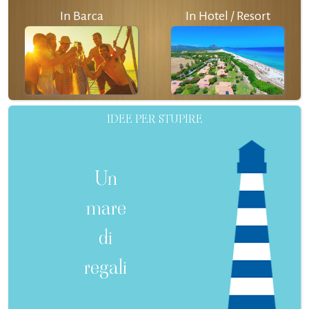
In Barca
In Hotel / Resort
IDEE PER STUPIRE
Un
mare
di
regali