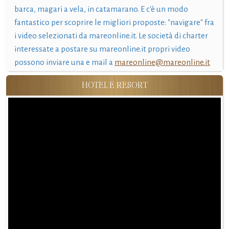
barca, magari a vela, in catamarano. E c'è un modo
fantastico per scoprire le migliori proposte: "navigare" fra
i video selezionati da mareonline.it. Le società di charter
interessate a postare su mareonline.it propri video
possono inviare una e mail a
mareonline@mareonline.it
HOTEL E RESORT