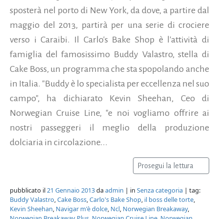
sposterà nel porto di New York, da dove, a partire dal
maggio del 2013, partirà per una serie di crociere
verso i Caraibi. Il Carlo's Bake Shop è l'attività di
famiglia del famosissimo Buddy Valastro, stella di
Cake Boss, un programma che sta spopolando anche
in Italia. "Buddy è lo specialista per eccellenza nel suo
campo", ha dichiarato Kevin Sheehan, Ceo di
Norwegian Cruise Line, "e noi vogliamo offrire ai
nostri passeggeri il meglio della produzione
dolciaria in circolazione...
Prosegui la lettura
pubblicato il
21 Gennaio 2013
da
admin
| in
Senza categoria
| tag:
Buddy Valastro
,
Cake Boss
,
Carlo's Bake Shop
,
il boss delle torte
,
Kevin Sheehan
,
Navigar m'è dolce
,
Ncl
,
Norwegian Breakaway
,
Norwegian Breakaway Plus
,
Norwegian Cruise Line
,
Norwegian