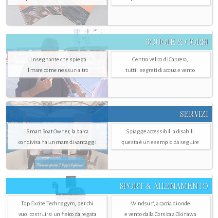
SCUOLE & CORSI
L'insegnante che spiega
Centro velico di Caprera,
il mare come nessun altro
tutti i segreti di acqua e vento
SERVIZI
Smart Boat Owner, la barca
Spiagge accessibili a disabili:
condivisa ha un mare di vantaggi
questa è un esempio da seguire
SPORT & ALLENAMENTO
Top Excite Technogym, per chi
Windsurf, a caccia di onde
vuol costruirsi un fisico da regata
e vento dalla Corsica a Okinawa