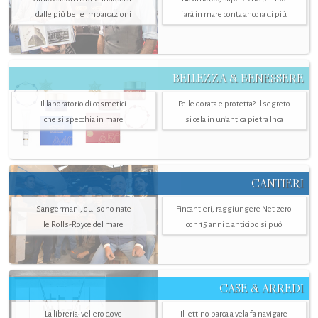
dalle più belle imbarcazioni
farà in mare conta ancora di più
BELLEZZA & BENESSERE
Il laboratorio di cosmetici
Pelle dorata e protetta? Il segreto
che si specchia in mare
si cela in un’antica pietra Inca
CANTIERI
Sangermani, qui sono nate
Fincantieri, raggiungere Net zero
le Rolls-Royce del mare
con 15 anni d'anticipo si può
CASE & ARREDI
La libreria-veliero dove
Il lettino barca a vela fa navigare