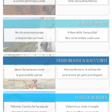
ai confini dell’impossibile
nella storia della Marina
NONSOLOMARE
Per chi ama arrampicare
Il Mare della Tranquillità?
a strapiombo sul mare
Non serve andare sulla Luna
PERSONAGGI & RACCONTI
Vasco Da Gama così vince
Patrizia Mosconi, la stilista che
la guerra delle spezie
ama vestire gli yacht più eleganti
PORTI & MARINA
Palermo, il porto che ha saputo
Villasimius, tutto il meglio