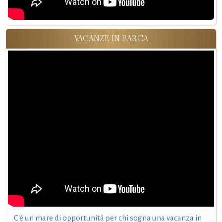
VACANZE IN BARCA
C'è un mare di opportunità per chi sogna una vacanza in