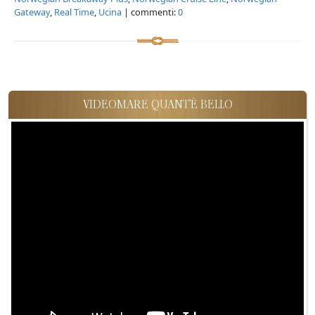
Gateway
,
Real Time
,
Ucina
| commenti:
0
VIDEOMARE QUANT'È BELLO