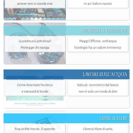
amore non si scorda mai
in 40 Saloni nautici
GIOIELLI & OROLOGI
La pietra più preziosa?
Maggi Officine, sott’acqua
Protegge chi naviga
l'orologio ha un valore immenso
LAVORI SULL’ACQUA
Come diventare hostess
Italsub: sommersi dal lavoro
e steward di bordo
non è solo un modo di dire
LIBRI & FILM
Riva in the movie, il racconto
Libreria Mare di carta,