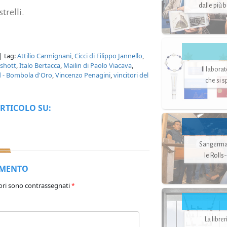
dalle più 
trelli.
| tag:
Attilio Carmignani
,
Cicci di Filippo Jannello
,
shott
,
Italo Bertacca
,
Mailin di Paolo Viacava
,
Il labora
d - Bombola d'Oro
,
Vincenzo Penagini
,
vincitori del
che si 
RTICOLO SU:
Sangerman
le Rolls
MMENTO
ori sono contrassegnati
*
La libre