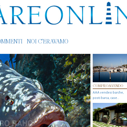
OMMENTI
NOI C'ERAVAMO
COMPRO&VENDO
AAA vendesi barche,
posti barca, case…