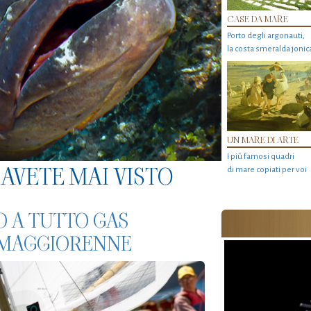
CASE DA MARE
Porto degli argonauti,
la costa smeralda jonic
UN MARE DI ARTE
I più famosi quadri
AVETE MAI VISTO
di mare copiati per voi
O A TUTTO GAS
A MAGGIORENNE