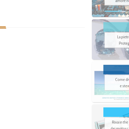
amore no
La piet
Proteg
Come di
e ste
Riva in the
dei motoscaf