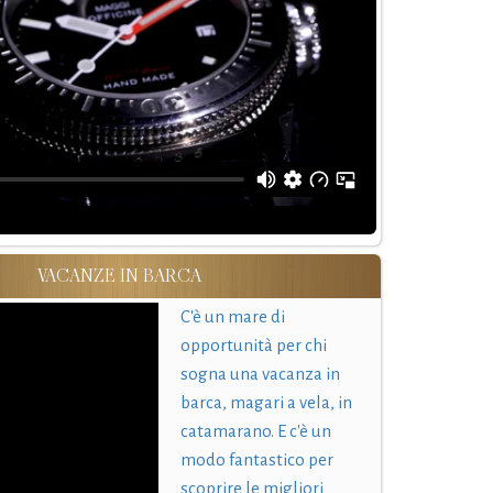
VACANZE IN BARCA
C'è un mare di
opportunità per chi
sogna una vacanza in
barca, magari a vela, in
catamarano. E c'è un
modo fantastico per
scoprire le migliori