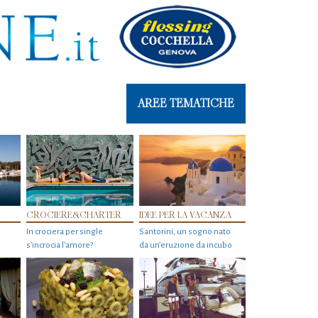
AREE TEMATICHE
CROCIERE&CHARTER
IDEE PER LA VACANZA
In crociera per single
Santorini, un sogno nato
s'incrocia l’amore?
da un’eruzione da incubo