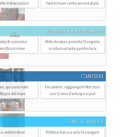
belle imbarcazioni
farà in mare conta ancora di più
BELLEZZA & BENESSERE
torio di cosmetici
Pelle dorata e protetta? Il segreto
specchia in mare
si cela in un’antica pietra Inca
CANTIERI
i, qui sono nate
Fincantieri, raggiungere Net zero
-Royce del mare
con 15 anni d'anticipo si può
CASE & ARREDI
ria-veliero dove
Il lettino barca a vela fa navigare