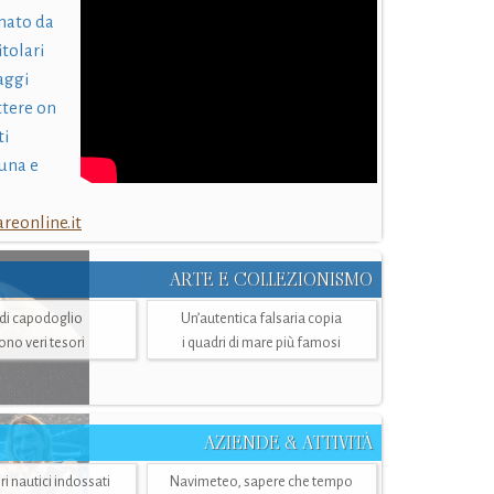
nato da
itolari
laggi
ttere on
ti
una e
eonline.it
ARTE E COLLEZIONISMO
i di capodoglio
Un’autentica falsaria copia
sono veri tesori
i quadri di mare più famosi
AZIENDE & ATTIVITÀ
ri nautici indossati
Navimeteo, sapere che tempo