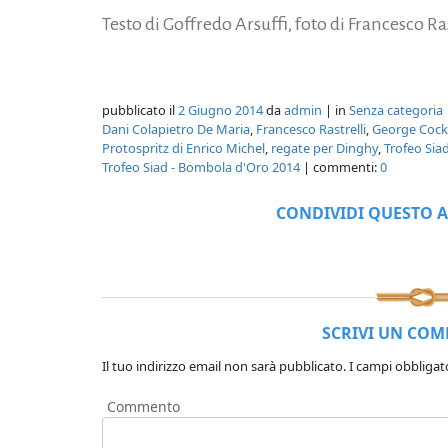
Testo di Goffredo Arsuffi, foto di Francesco Ras
pubblicato il
2 Giugno 2014
da
admin
| in
Senza categoria
Dani Colapietro De Maria
,
Francesco Rastrelli
,
George Cock
Protospritz di Enrico Michel
,
regate per Dinghy
,
Trofeo Sia
Trofeo Siad - Bombola d'Oro 2014
| commenti:
0
CONDIVIDI QUESTO A
SCRIVI UN CO
Il tuo indirizzo email non sarà pubblicato.
I campi obbligat
Commento