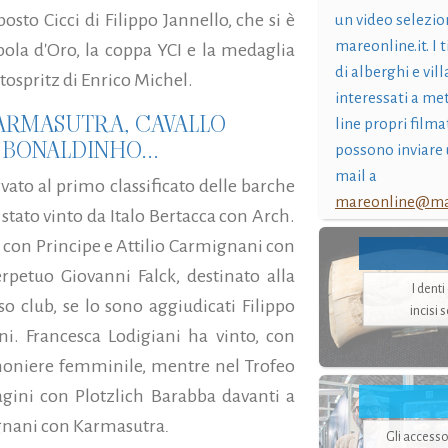
posto Cicci di Filippo Jannello, che si è
un video selezio
mareonline.it. I t
ola d'Oro, la coppa YCI e la medaglia
di alberghi e vil
otospritz di Enrico Michel.
interessati a me
KARMASUTRA, CAVALLO
line propri filma
 BONALDINHO...
possono inviare 
mail a
vato al primo classificato delle barche
mareonline@mar
 stato vinto da Italo Bertacca con Arch.
 con Principe e Attilio Carmignani con
rpetuo Giovanni Falck, destinato alla
I dent
so club, se lo sono aggiudicati Filippo
incisi 
i. Francesca Lodigiani ha vinto, con
imoniere femminile, mentre nel Trofeo
gini con Plotzlich Barabba davanti a
ignani con Karmasutra
.
Gli accesso