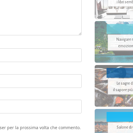
i libri se
Navigare ne
emozion
Le sagre 
il sapore pi
wser per la prossima volta che commento.
Salone di