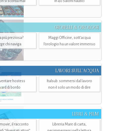
n si scorda mai
in 40 Saloni nautici
GIOIELLI & OROLOGI
ra più preziosa?
Maggi Officine, sott’acqua
ge chi naviga
l'orologio ha un valore immenso
LAVORI SULL’ACQUA
ventare hostess
Italsub: sommersi dal lavoro
ward di bordo
non è solo un modo di dire
LIBRI & FILM
 movie, il racconto
Libreria Mare di carta,
i “diventati attori”
per immergersi nella lettura