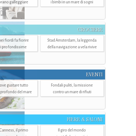
mbrano galleggiare
i bimbi in un mare di sogni
CROCIERE
i fiordi fa fiorire
Stad Amsterdam, la leggenda
i profondissime
della navigazione a vela rivive
EVENTI
dove gustare tutto
Fondali puliti, la missione
ù profondo del mare
contro un mare di rifiuti
FIERE & SALONI
 Canness, il primo
Il giro del mondo