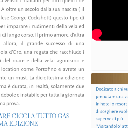
listico italiano per tutti quelli che
 oltre un secolo dalla sua nascita ( il
lese George Cockshott) questo tipo di
er imparare i rudimenti della vela ed
i di lungo corso.
Il primo amore, d'altra
, allora, il grande successo di una
la d'Oro, una regata che racchiude i
i del mare e della vela: agonismo e
 location come Portofino e avrete un
te un must. La diciottesima edizione
, ma è durata, in realtà, solamente due
Dedicato a chi v
o debole e instabile per tutta la giornata
prenotare una v
ima prova.
in hotel o resort
di scegliere vuol
ARE CICCI A TUTTO GAS
saperne di più.
MA EDIZIONE
"Visitandolo" at