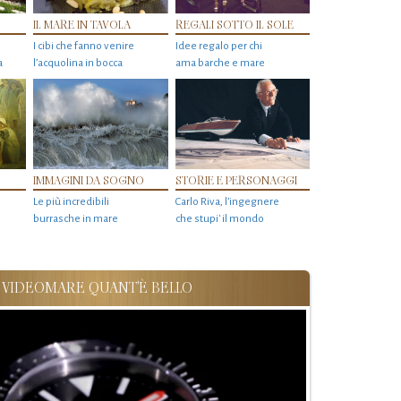
IL MARE IN TAVOLA
REGALI SOTTO IL SOLE
I cibi che fanno venire
Idee regalo per chi
a
l’acquolina in bocca
ama barche e mare
IMMAGINI DA SOGNO
STORIE E PERSONAGGI
Le più incredibili
Carlo Riva, l’ingegnere
burrasche in mare
che stupi' il mondo
VIDEOMARE QUANT'È BELLO