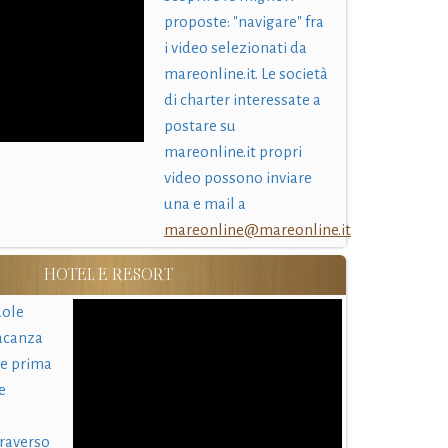
proposte: "navigare" fra
i video selezionati da
mareonline.it. Le società
di charter interessate a
postare su
mareonline.it propri
video possono inviare
una e mail a
mareonline@mareonline.it
HOTEL E RESORT
uole
acanza
 e prima
e
traverso