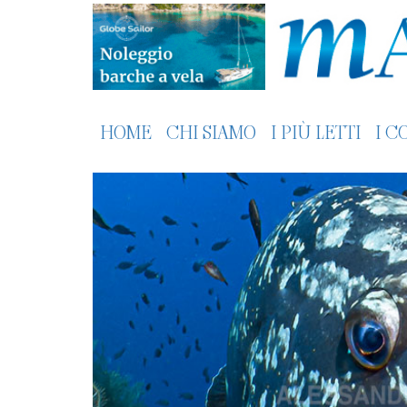
HOME
CHI SIAMO
I PIÙ LETTI
I C