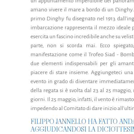
un appuntamento imperdibile del panorama ve
amano vivere il mare a bordo di un Dinghy. A
primo Dinghy fu disegnato nel 1913 dall'ing
imbarcazione rappresenta il mezzo ideale p
esercita un fascino incredibile anche su velist
parte, non si scorda mai. Ecco spiegato
manifestazione come il Trofeo Siad - Bombo
due elementi indispensabili per gli amant
piacere di stare insieme. Aggiungeteci una
evento in grado di diventare immediatamen
della regata si è svolta dal 23 al 25 maggio
giorni. Il 25 maggio, infatti, il vento è rimast
impedendo al Comitato di dare inizio all'ult
FILIPPO JANNELLO HA FATTO AND
AGGIUDICANDOSI LA DICIOTTESI