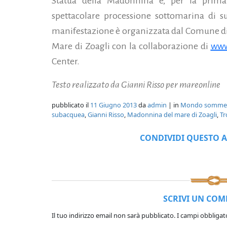
Statua della Madonnina e, per la prima 
spettacolare processione sottomarina di su
manifestazione è organizzata dal Comune di
Mare di Zoagli con la collaborazione di
www
Center.
Testo realizzato da Gianni Risso per mareonline
pubblicato il
11 Giugno 2013
da
admin
| in
Mondo somme
subacquea
,
Gianni Risso
,
Madonnina del mare di Zoagli
,
Tr
CONDIVIDI QUESTO A
SCRIVI UN CO
Il tuo indirizzo email non sarà pubblicato.
I campi obbligat