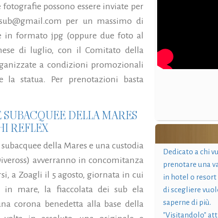
 fotografie possono essere inviate per
issosub@gmail.com per un massimo di
 in formato jpg (oppure due foto al
e di luglio, con il Comitato della
ganizzate a condizioni promozionali
 la statua. Per prenotazioni basta
E SUBACQUEE DELLA MARES
HI REFLEX
e subacquee della Mares e una custodia
Dedicato a chi v
 Diveross) avverranno in concomitanza
prenotare una v
i, a Zoagli il 5 agosto, giornata in cui
in hotel o resort
in mare, la fiaccolata dei sub ela
di scegliere vuol
saperne di più.
na corona benedetta alla base della
"Visitandolo" at