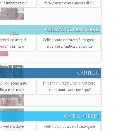
belle imbarcazioni
farà in mare conta ancora di più
BELLEZZA & BENESSERE
torio di cosmetici
Pelle dorata e protetta? Il segreto
specchia in mare
si cela in un’antica pietra Inca
CANTIERI
i, qui sono nate
Fincantieri, raggiungere Net zero
-Royce del mare
con 15 anni d'anticipo si può
CASE & ARREDI
ria-veliero dove
Il lettino barca a vela fa navigare