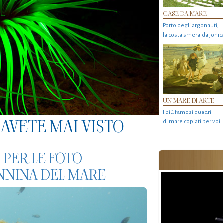
CASE DA MARE
Porto degli argonauti,
la costa smeralda jonic
UN MARE DI ARTE
I più famosi quadri
AVETE MAI VISTO
di mare copiati per voi
 PER LE FOTO
NNINA DEL MARE