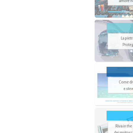
amore no
La piet
Proteg
Come di
e ste
Riva in the
dei motoscaf