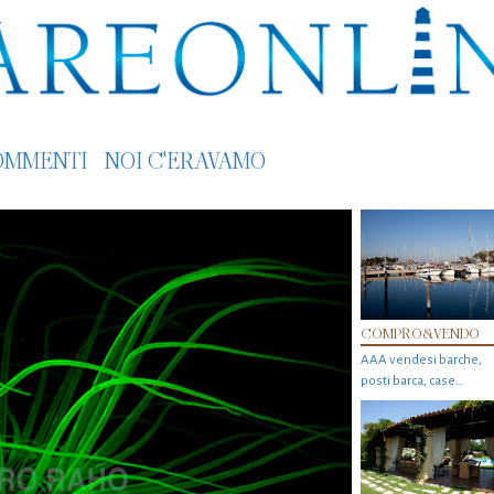
OMMENTI
NOI C'ERAVAMO
COMPRO&VENDO
AAA vendesi barche,
posti barca, case…