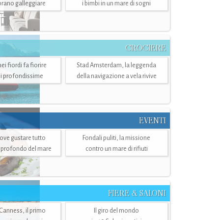
mbrano galleggiare
i bimbi in un mare di sogni
CROCIERE
i fiordi fa fiorire
Stad Amsterdam, la leggenda
i profondissime
della navigazione a vela rivive
EVENTI
dove gustare tutto
Fondali puliti, la missione
ù profondo del mare
contro un mare di rifiuti
FIERE & SALONI
 Canness, il primo
Il giro del mondo