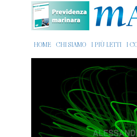
HOME
CHI SIAMO
I PIÙ LETTI
I C