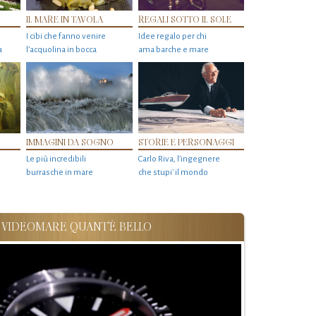
IL MARE IN TAVOLA
REGALI SOTTO IL SOLE
I cibi che fanno venire
Idee regalo per chi
a
l’acquolina in bocca
ama barche e mare
IMMAGINI DA SOGNO
STORIE E PERSONAGGI
Le più incredibili
Carlo Riva, l’ingegnere
burrasche in mare
che stupi' il mondo
VIDEOMARE QUANT'È BELLO