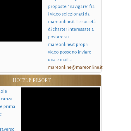
proposte: "navigare" fra
i video selezionati da
mareonline.it. Le società
di charter interessate a
postare su
mareonline.it propri
video possono inviare
una e mail a
mareonline@mareonline.it
HOTEL E RESORT
uole
acanza
 e prima
e
traverso