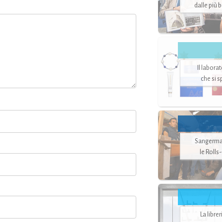
dalle più 
Il labora
che si 
Sangerman
le Rolls
La libre