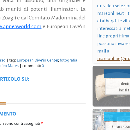
volta in assoluto, una originale e
un video selezio
b muniti di potenti illuminatori. La
mareonline.it. I t
 Zoagli e dal Comitato Madonnina del
di alberghi e vil
.apneaworld.com
e European Dive'in
interessati a me
line propri filma
possono inviare 
mail a
mareonline@mar
rso
| tag:
European Dive'in Center
,
fotografia
ofeo Mares
| commenti:
0
RTICOLO SU:
I dent
incisi 
MMENTO
ori sono contrassegnati
*
Gli accesso