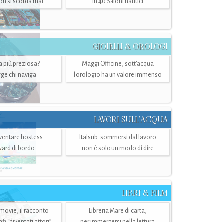
n si scorda mai
in 40 Saloni nautici
GIOIELLI & OROLOGI
ra più preziosa?
Maggi Officine, sott’acqua
ge chi naviga
l'orologio ha un valore immenso
LAVORI SULL’ACQUA
ventare hostess
Italsub: sommersi dal lavoro
ward di bordo
non è solo un modo di dire
LIBRI & FILM
 movie, il racconto
Libreria Mare di carta,
i “diventati attori”
per immergersi nella lettura