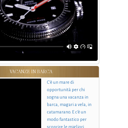
VACANZE IN BARCA
C'è un mare di
opportunità per chi
sogna una vacanza in
barca, magari a vela, in
catamarano. E c'è un
modo fantastico per
scoprire le migliori