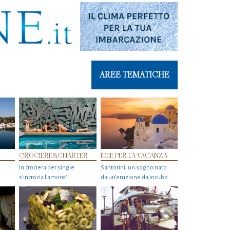
AREE TEMATICHE
CROCIERE&CHARTER
IDEE PER LA VACANZA
In crociera per single
Santorini, un sogno nato
s'incrocia l’amore?
da un’eruzione da incubo