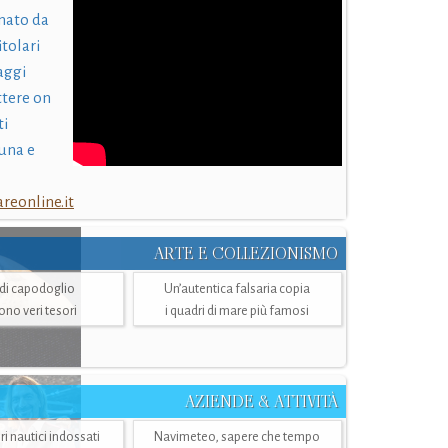
nato da
itolari
laggi
ttere on
ti
una e
eonline.it
ARTE E COLLEZIONISMO
i di capodoglio
Un’autentica falsaria copia
sono veri tesori
i quadri di mare più famosi
AZIENDE & ATTIVITÀ
ri nautici indossati
Navimeteo, sapere che tempo