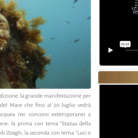
edizione, la grande manifestazione per
del Mare che fino al 20 luglio vedrà
ubacquea nei concorsi estemporanei a
orie: la prima con tema "Statua della
i Zoagli; la seconda con tema "Luci e