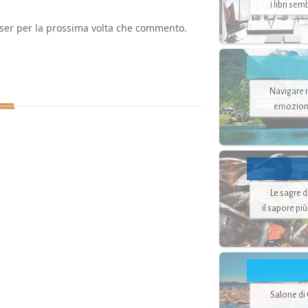
i libri se
wser per la prossima volta che commento.
Navigare ne
emozion
Le sagre 
il sapore pi
Salone di