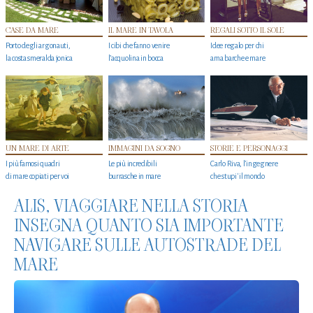
CASE DA MARE
IL MARE IN TAVOLA
REGALI SOTTO IL SOLE
Porto degli argonauti,
I cibi che fanno venire
Idee regalo per chi
la costa smeralda jonica
l’acquolina in bocca
ama barche e mare
UN MARE DI ARTE
IMMAGINI DA SOGNO
STORIE E PERSONAGGI
I più famosi quadri
Le più incredibili
Carlo Riva, l’ingegnere
di mare copiati per voi
burrasche in mare
che stupi' il mondo
ALIS, VIAGGIARE NELLA STORIA
INSEGNA QUANTO SIA IMPORTANTE
NAVIGARE SULLE AUTOSTRADE DEL
MARE