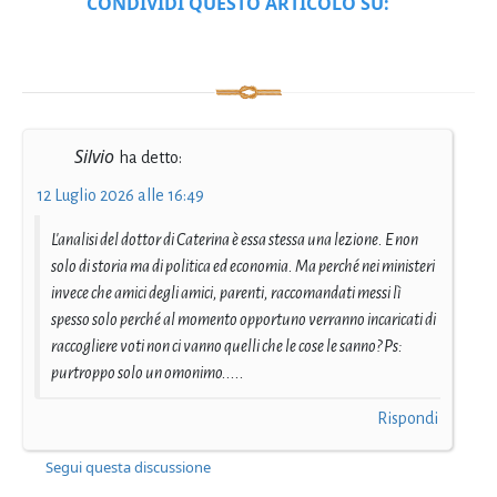
CONDIVIDI QUESTO ARTICOLO SU:
Silvio
ha detto:
12 Luglio 2026 alle 16:49
L'analisi del dottor di Caterina è essa stessa una lezione. E non
solo di storia ma di politica ed economia. Ma perché nei ministeri
invece che amici degli amici, parenti, raccomandati messi lì
spesso solo perché al momento opportuno verranno incaricati di
raccogliere voti non ci vanno quelli che le cose le sanno? Ps:
purtroppo solo un omonimo.....
Rispondi
Segui questa discussione