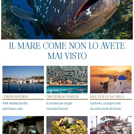
IL MARE COME NON LO AVETE
MAI VISTO
COMPRO&VENDO
CROCIERE&CHARTER
IDEE PER LA VACANZA
AAA vendesi barche,
In crociera per single
Santorini, un sogno nato
posti barca, case…
s'incrocia l’amore?
da un’eruzione da incubo