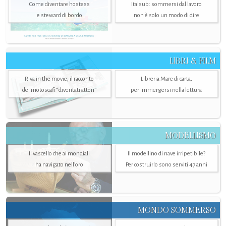
Come diventare hostess
Italsub: sommersi dal lavoro
e steward di bordo
non è solo un modo di dire
LIBRI & FILM
Riva in the movie, il racconto
Libreria Mare di carta,
dei motoscafi “diventati attori”
per immergersi nella lettura
MODELLISMO
Il vascello che ai mondiali
Il modellino di nave irripetibile?
ha navigato nell’oro
Per costruirlo sono serviti 47 anni
MONDO SOMMERSO