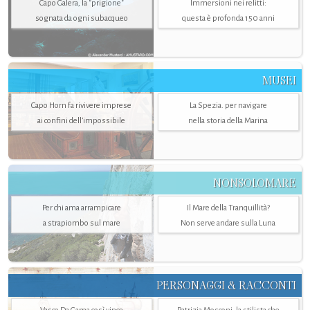
Capo Galera, la "prigione"
Immersioni nei relitti:
sognata da ogni subacqueo
questa è profonda 150 anni
MUSEI
Capo Horn fa rivivere imprese
La Spezia. per navigare
ai confini dell’impossibile
nella storia della Marina
NONSOLOMARE
Per chi ama arrampicare
Il Mare della Tranquillità?
a strapiombo sul mare
Non serve andare sulla Luna
PERSONAGGI & RACCONTI