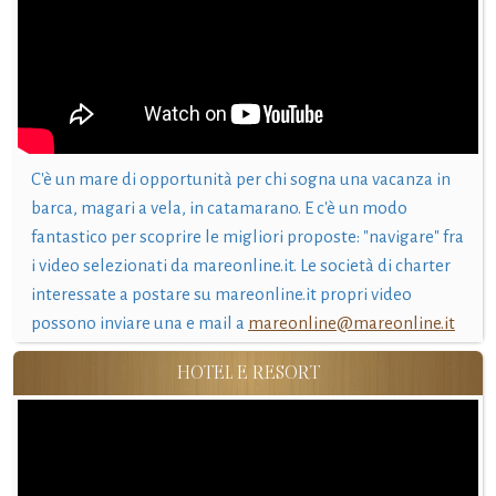
C'è un mare di opportunità per chi sogna una vacanza in
barca, magari a vela, in catamarano. E c'è un modo
fantastico per scoprire le migliori proposte: "navigare" fra
i video selezionati da mareonline.it. Le società di charter
interessate a postare su mareonline.it propri video
possono inviare una e mail a
mareonline@mareonline.it
HOTEL E RESORT