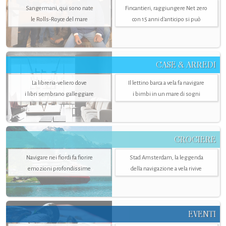
Sangermani, qui sono nate
Fincantieri, raggiungere Net zero
le Rolls-Royce del mare
con 15 anni d'anticipo si può
CASE & ARREDI
La libreria-veliero dove
Il lettino barca a vela fa navigare
i libri sembrano galleggiare
i bimbi in un mare di sogni
CROCIERE
Navigare nei fiordi fa fiorire
Stad Amsterdam, la leggenda
emozioni profondissime
della navigazione a vela rivive
EVENTI