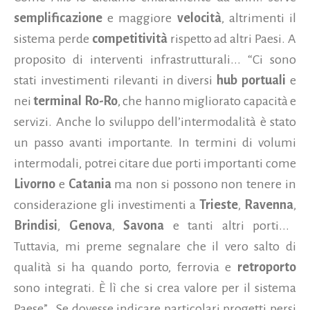
semplificazione
e maggiore
velocità
, altrimenti il
sistema perde
competitività
rispetto ad altri Paesi. A
proposito di interventi infrastrutturali... “Ci sono
stati investimenti rilevanti in diversi
hub portuali
e
nei
terminal Ro-Ro
, che hanno migliorato capacità e
servizi. Anche lo sviluppo dell’intermodalità è stato
un passo avanti importante. In termini di volumi
intermodali, potrei citare due porti importanti come
Livorno
e
Catania
ma non si possono non tenere in
considerazione gli investimenti a
Trieste
,
Ravenna
,
Brindisi
,
Genova
,
Savona
e tanti altri porti...
Tuttavia, mi preme segnalare che il vero salto di
qualità si ha quando porto, ferrovia e
retroporto
sono integrati. È lì che si crea valore per il sistema
Paese”. Se dovesse indicare particolari progetti persi