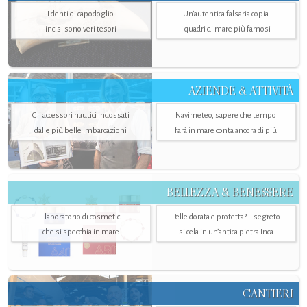
I denti di capodoglio
Un’autentica falsaria copia
incisi sono veri tesori
i quadri di mare più famosi
AZIENDE & ATTIVITÀ
Gli accessori nautici indossati
Navimeteo, sapere che tempo
dalle più belle imbarcazioni
farà in mare conta ancora di più
BELLEZZA & BENESSERE
Il laboratorio di cosmetici
Pelle dorata e protetta? Il segreto
che si specchia in mare
si cela in un’antica pietra Inca
CANTIERI