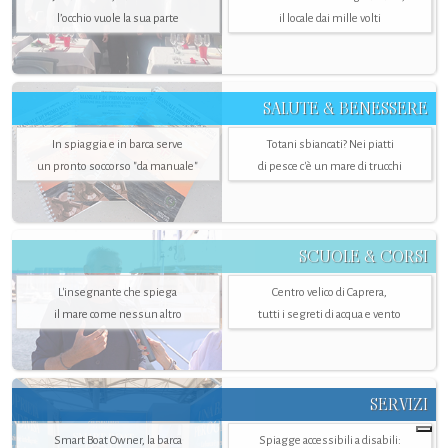
l’occhio vuole la sua parte
il locale dai mille volti
SALUTE & BENESSERE
In spiaggia e in barca serve
Totani sbiancati? Nei piatti
un pronto soccorso "da manuale"
di pesce c'è un mare di trucchi
SCUOLE & CORSI
L'insegnante che spiega
Centro velico di Caprera,
il mare come nessun altro
tutti i segreti di acqua e vento
SERVIZI
Smart Boat Owner, la barca
Spiagge accessibili a disabili: