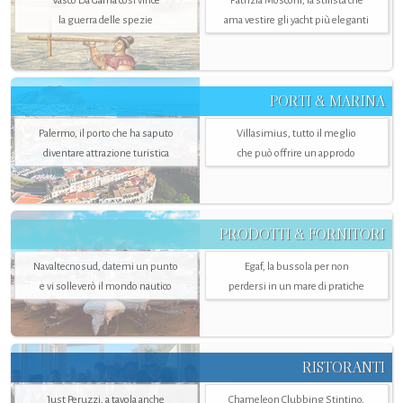
Vasco Da Gama così vince
Patrizia Mosconi, la stilista che
la guerra delle spezie
ama vestire gli yacht più eleganti
PORTI & MARINA
Palermo, il porto che ha saputo
Villasimius, tutto il meglio
diventare attrazione turistica
che può offrire un approdo
PRODOTTI & FORNITORI
Navaltecnosud, datemi un punto
Egaf, la bussola per non
e vi solleverò il mondo nautico
perdersi in un mare di pratiche
RISTORANTI
Just Peruzzi, a tavola anche
Chameleon Clubbing Stintino,