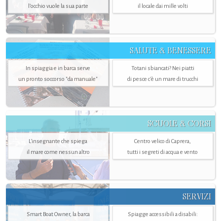
l’occhio vuole la sua parte
il locale dai mille volti
SALUTE & BENESSERE
In spiaggia e in barca serve
Totani sbiancati? Nei piatti
un pronto soccorso "da manuale"
di pesce c'è un mare di trucchi
SCUOLE & CORSI
L'insegnante che spiega
Centro velico di Caprera,
il mare come nessun altro
tutti i segreti di acqua e vento
SERVIZI
Smart Boat Owner, la barca
Spiagge accessibili a disabili: