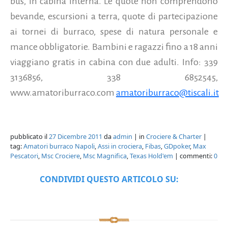
bus, in cabina interna. Le quote non comprendono
bevande, escursioni a terra, quote di partecipazione
ai tornei di burraco, spese di natura personale e
mance obbligatorie. Bambini e ragazzi fino a 18 anni
viaggiano gratis in cabina con due adulti. Info: 339
3136856, 338 6852545,
www.amatoriburraco.com
amatoriburraco@tiscali.it
pubblicato il
27 Dicembre 2011
da
admin
| in
Crociere & Charter
|
tag:
Amatori burraco Napoli
,
Assi in crociera
,
Fibas
,
GDpoker
,
Max
Pescatori
,
Msc Crociere
,
Msc Magnifica
,
Texas Hold'em
| commenti:
0
CONDIVIDI QUESTO ARTICOLO SU: