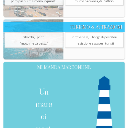
porti più puliti e meno inquinati
muovervi da casa, dall’ufficio
TURISMO & ATTRAZIONI
Trabocchi, i pontili
Portovenere, il borgo di pescatori
"macchine da pesca"
irresistibile esca per i turisti
MI MANDA MAREONLINE
Un
mare
di