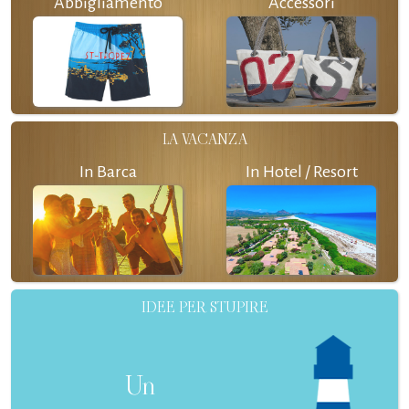
Abbigliamento
Accessori
LA VACANZA
In Barca
In Hotel / Resort
IDEE PER STUPIRE
Un