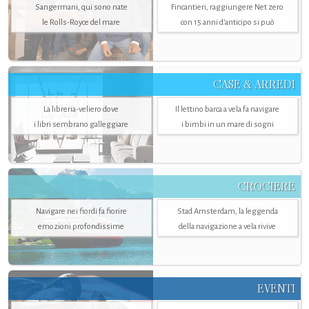
Sangermani, qui sono nate
Fincantieri, raggiungere Net zero
le Rolls-Royce del mare
con 15 anni d'anticipo si può
CASE & ARREDI
La libreria-veliero dove
Il lettino barca a vela fa navigare
i libri sembrano galleggiare
i bimbi in un mare di sogni
CROCIERE
Navigare nei fiordi fa fiorire
Stad Amsterdam, la leggenda
emozioni profondissime
della navigazione a vela rivive
EVENTI