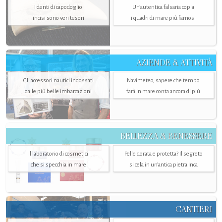
I denti di capodoglio
Un’autentica falsaria copia
incisi sono veri tesori
i quadri di mare più famosi
AZIENDE & ATTIVITÀ
Gli accessori nautici indossati
Navimeteo, sapere che tempo
dalle più belle imbarcazioni
farà in mare conta ancora di più
BELLEZZA & BENESSERE
Il laboratorio di cosmetici
Pelle dorata e protetta? Il segreto
che si specchia in mare
si cela in un’antica pietra Inca
CANTIERI