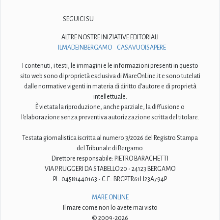
SEGUICI SU
ALTRE NOSTRE INIZIATIVE EDITORIALI
ILMADEINBERGAMO
CASAVUOISAPERE
I contenuti, i testi, le immagini e le informazioni presenti in questo
sito web sono di proprietà esclusiva di MareOnLine.it e sono tutelati
dalle normative vigenti in materia di diritto d'autore e di proprietà
intellettuale.
È vietata la riproduzione, anche parziale, la diffusione o
l'elaborazione senza preventiva autorizzazione scritta del titolare.
Testata giornalistica iscritta al numero 3/2026 del Registro Stampa
del Tribunale di Bergamo.
Direttore responsabile: PIETRO BARACHETTI
VIA P. RUGGERI DA STABELLO 20 - 24123 BERGAMO
P.I.: 04581440163 - C.F.: BRCPTR61H23A794P
MARE ONLINE
Il mare come non lo avete mai visto
© 2009-2026