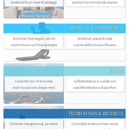
condivisa ha un mare di vantaggi
questa è un esempio da seguire
SPORT & ALLENAMENTO
Top Excite Technogym, per chi
Windsurf, a caccia di onde
vuol costruirsi un fisico da regata
e vento dalla Corsica a Okinawa
STORIE
L’isola che non c'è è esistita
La flotta tedesca si suicidò così
ma è vissuta solo cinque mesi
autoaffondandosi a Scapa Flow
TECNOLOGIA & RICERCA
Cemento mangiasmog, per avere
Controllate la barca al mare senza