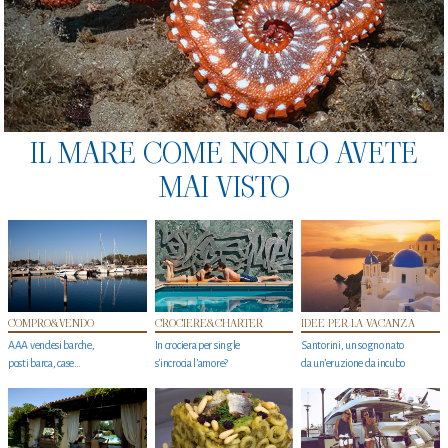
IL MARE COME NON LO AVETE
MAI VISTO
COMPRO&VENDO
CROCIERE&CHARTER
IDEE PER LA VACANZA
AAA vendesi barche,
In crociera per single
Santorini, un sogno nato
posti barca, case…
s'incrocia l’amore?
da un’eruzione da incubo