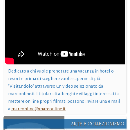
Dedicato a chi vuole prenotare una vacanza in hotel o
resort e prima di scegliere vuole saperne di più.
"Visitandolo" attraverso un video selezionato da
mareonline.it. I titolari di alberghi e villaggi interessati a
mettere on line propri filmati possono inviare una e mail
a
mareonline@mareonline.it
ARTE E COLLEZIONISMO