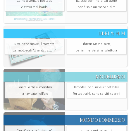
Come diventare hostess
Italsub: sommersi dal lavoro
e steward di bordo
non è solo un modo di dire
LIBRI & FILM
Riva in the movie, il racconto
Libreria Mare di carta,
dei motoscafi “diventati attori”
per immergersi nella lettura
MODELLISMO
Il vascello che ai mondiali
Il modellino di nave irripetibile?
ha navigato nell’oro
Per costruirlo sono serviti 47 anni
MONDO SOMMERSO
Capo Galera, la "prigione"
Immersioni nei relitti: