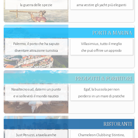
la guerra delle spezie
ama vestire gli yacht più eleganti
PORTI & MARINA
Palermo, il porto che ha saputo
Villasimius, tutto il meglio
diventare attrazione turistica
che può offrire un approdo
PRODOTTI & FORNITORI
Navaltecnosud, datemi un punto
Egaf, la bussola per non
e vi solleverò il mondo nautico
perdersi in un mare di pratiche
RISTORANTI
Just Peruzzi, a tavola anche
Chameleon Clubbing Stintino,