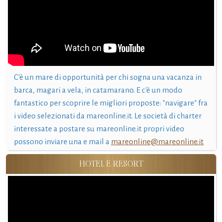
C'è un mare di opportunità per chi sogna una vacanza in
barca, magari a vela, in catamarano. E c'è un modo
fantastico per scoprire le migliori proposte: "navigare" fra
i video selezionati da mareonline.it. Le società di charter
interessate a postare su mareonline.it propri video
possono inviare una e mail a
mareonline@mareonline.it
HOTEL E RESORT