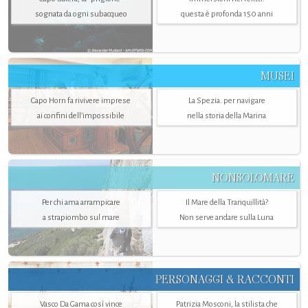
sognata da ogni subacqueo
questa è profonda 150 anni
MUSEI
Capo Horn fa rivivere imprese
La Spezia. per navigare
ai confini dell’impossibile
nella storia della Marina
NONSOLOMARE
Per chi ama arrampicare
Il Mare della Tranquillità?
a strapiombo sul mare
Non serve andare sulla Luna
PERSONAGGI & RACCONTI
Vasco Da Gama così vince
Patrizia Mosconi, la stilista che