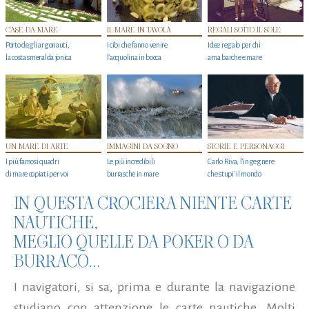
CASE DA MARE
IL MARE IN TAVOLA
REGALI SOTTO IL SOLE
Porto degli argonauti,
I cibi che fanno venire
Idee regalo per chi
la costa smeralda jonica
l’acquolina in bocca
ama barche e mare
UN MARE DI ARTE
IMMAGINI DA SOGNO
STORIE E PERSONAGGI
I più famosi quadri
Le più incredibili
Carlo Riva, l’ingegnere
di mare copiati per voi
burrasche in mare
che stupi' il mondo
IN QUESTA CROCIERA NIENTE CARTE
NAUTICHE,
MEGLIO QUELLE DA POKER O DA
BURRACO...
I navigatori, si sa, prima e durante la navigazione
studiano con attenzione le carte nautiche. Molti