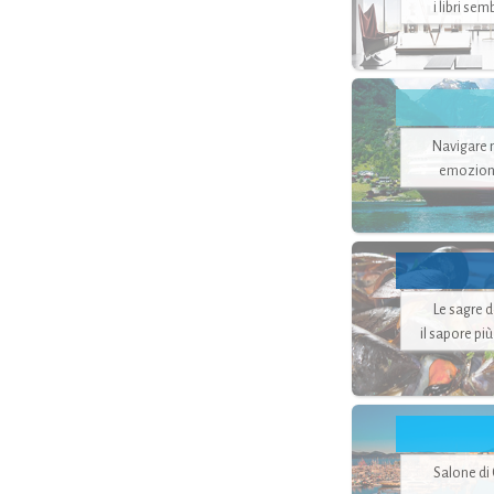
i libri se
Navigare ne
emozion
Le sagre 
il sapore pi
Salone di