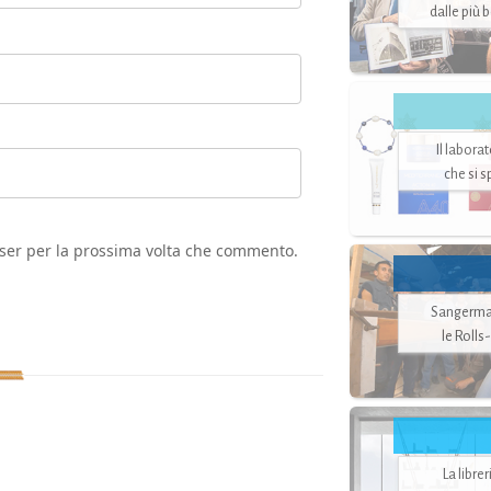
dalle più 
Il labora
che si 
wser per la prossima volta che commento.
Sangerman
le Rolls
La libre