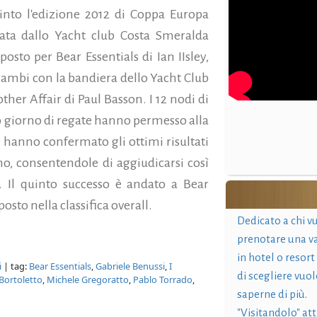
into l'edizione 2012 di Coppa Europa
ata dallo Yacht club Costa Smeralda
osto per Bear Essentials di Ian IIsley,
trambi con la bandiera dello Yacht Club
ther Affair di Paul Basson.
I 12 nodi di
giorno di regate hanno permesso alla
e hanno confermato gli ottimi risultati
o, consentendole di aggiudicarsi così
e. Il quinto successo è andato a Bear
osto nella classifica overall.
Dedicato a chi v
prenotare una v
in hotel o resort
i
| tag:
Bear Essentials
,
Gabriele Benussi
,
I
di scegliere vuol
Bortoletto
,
Michele Gregoratto
,
Pablo Torrado
,
saperne di più.
"Visitandolo" at