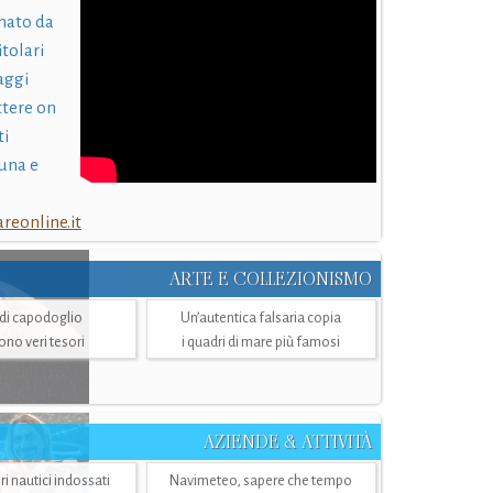
nato da
itolari
laggi
ttere on
ti
una e
eonline.it
ARTE E COLLEZIONISMO
i di capodoglio
Un’autentica falsaria copia
sono veri tesori
i quadri di mare più famosi
AZIENDE & ATTIVITÀ
ri nautici indossati
Navimeteo, sapere che tempo