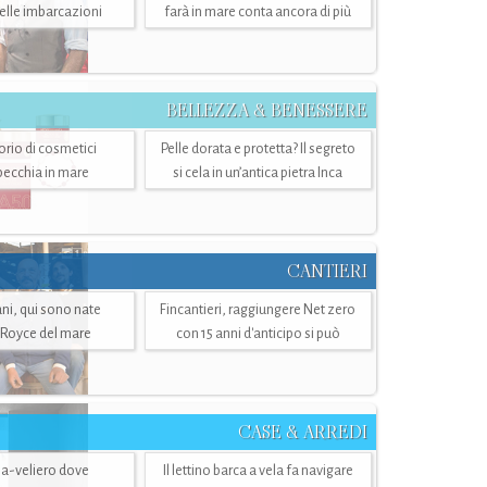
belle imbarcazioni
farà in mare conta ancora di più
BELLEZZA & BENESSERE
torio di cosmetici
Pelle dorata e protetta? Il segreto
specchia in mare
si cela in un’antica pietra Inca
CANTIERI
i, qui sono nate
Fincantieri, raggiungere Net zero
-Royce del mare
con 15 anni d'anticipo si può
CASE & ARREDI
ria-veliero dove
Il lettino barca a vela fa navigare