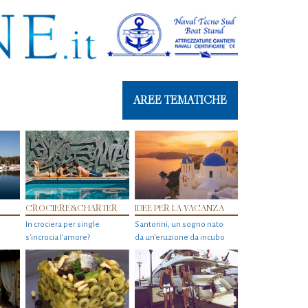
AREE TEMATICHE
CROCIERE&CHARTER
IDEE PER LA VACANZA
In crociera per single
Santorini, un sogno nato
s'incrocia l’amore?
da un’eruzione da incubo