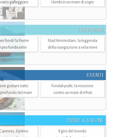
mbrano galleggiare
i bimbi in un mare di sogni
CROCIERE
i fiordi fa fiorire
Stad Amsterdam, la leggenda
i profondissime
della navigazione a vela rivive
EVENTI
dove gustare tutto
Fondali puliti, la missione
ù profondo del mare
contro un mare di rifiuti
FIERE & SALONI
 Canness, il primo
Il giro del mondo