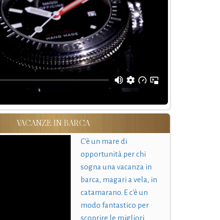
VACANZE IN BARCA
C'è un mare di
opportunità per chi
sogna una vacanza in
barca, magari a vela, in
catamarano. E c'è un
modo fantastico per
scoprire le migliori