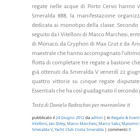
regate nelle acque di Porto Cervo hanno v
Smeralda 888, la manifestazione organizz
dedicata ai monotipo della classe. Secondo p
seguito da I Vitelloni di Marco Marchesi, en
di Monaco, da Gryphon di Max Grut e da Ano
maestrale che hanno accompagnato l'ultimo 
flotta di completare tre regate a bastone ch
già ottenuti da Smeralda V venerdì 22 giugn
quattro vittorie su cinque regate disputat
Essentials che ha così guadagnato il secondo p
Testo di Daniela Rodeschini per mareonline.it
pubblicato il
24 Giugno 2012
da
admin
| in
Regate & Event
Vitelloni
,
Ian IIsley
,
Marco Marchesi
,
Marco Salvi
,
Massimo 
Smeralda V
,
Yacht Club Costa Smeralda
| commenti:
0