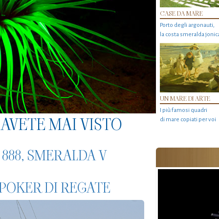
CASE DA MARE
Porto degli argonauti,
la costa smeralda jonic
UN MARE DI ARTE
I più famosi quadri
AVETE MAI VISTO
di mare copiati per voi
888, SMERALDA V
POKER DI REGATE