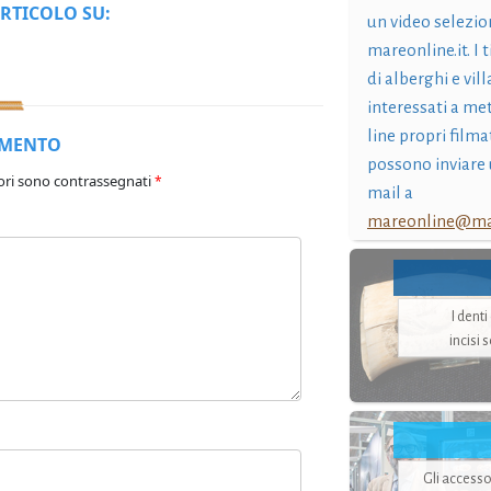
RTICOLO SU:
un video selezio
mareonline.it. I t
di alberghi e vil
interessati a me
line propri filma
MMENTO
possono inviare 
ori sono contrassegnati
*
mail a
mareonline@mar
I dent
incisi 
Gli accesso