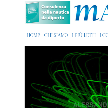
HOME
CHI SIAMO
I PIÙ LETTI
I C