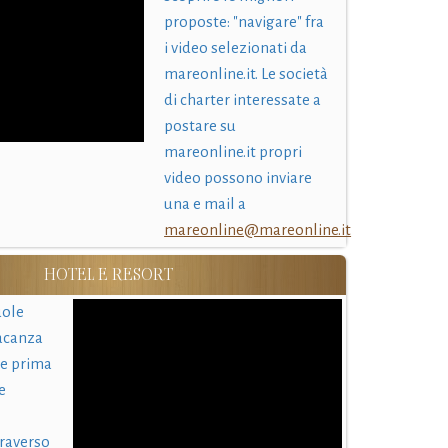
proposte: "navigare" fra
i video selezionati da
mareonline.it. Le società
di charter interessate a
postare su
mareonline.it propri
video possono inviare
una e mail a
mareonline@mareonline.it
HOTEL E RESORT
uole
acanza
 e prima
e
traverso