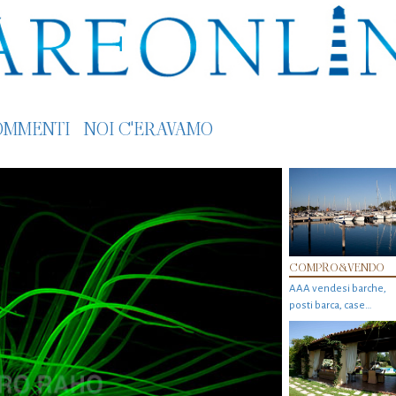
OMMENTI
NOI C'ERAVAMO
COMPRO&VENDO
AAA vendesi barche,
posti barca, case…