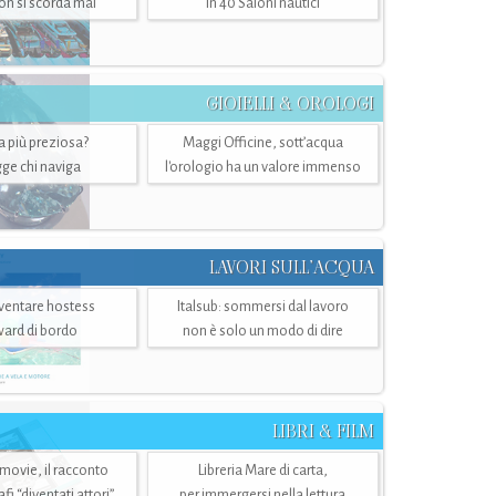
n si scorda mai
in 40 Saloni nautici
GIOIELLI & OROLOGI
ra più preziosa?
Maggi Officine, sott’acqua
ge chi naviga
l'orologio ha un valore immenso
LAVORI SULL’ACQUA
ventare hostess
Italsub: sommersi dal lavoro
ward di bordo
non è solo un modo di dire
LIBRI & FILM
 movie, il racconto
Libreria Mare di carta,
i “diventati attori”
per immergersi nella lettura