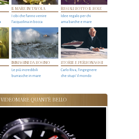
IL MARE IN TAVOLA
REGALI SOTTO IL SOLE
I cibi che fanno venire
Idee regalo per chi
a
l’acquolina in bocca
ama barche e mare
IMMAGINI DA SOGNO
STORIE E PERSONAGGI
Le più incredibili
Carlo Riva, l’ingegnere
burrasche in mare
che stupi' il mondo
VIDEOMARE QUANT'È BELLO