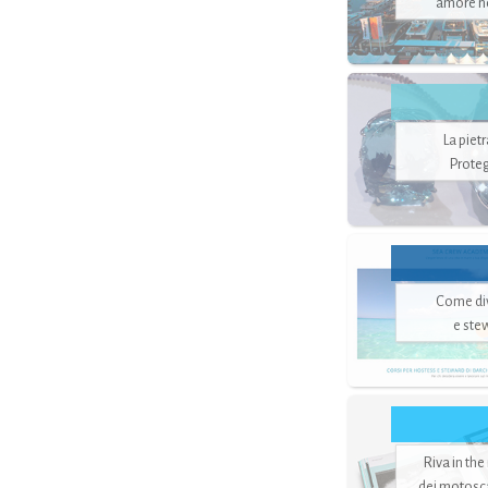
amore no
La piet
Proteg
Come di
e ste
Riva in the
dei motoscaf