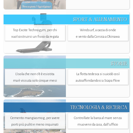
SPORT & ALLENAMENTO
Top Excite Technogym, per chi
Windsurf, a caccia di onde
vuol costruirsi un fisico da regata
e vento dalla Corsica a Okinawa
STORIE
L’isola che non c'è è esistita
La flotta tedesca si suicidò così
ma è vissuta solo cinque mesi
autoaffondandosi a Scapa Flow
TECNOLOGIA & RICERCA
Cemento mangiasmog, per avere
Controllate la barca al mare senza
porti più puliti e meno inquinati
muovervi da casa, dall’ufficio