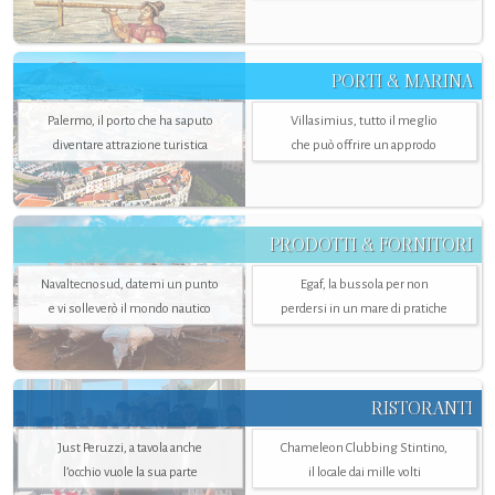
PORTI & MARINA
Palermo, il porto che ha saputo
Villasimius, tutto il meglio
diventare attrazione turistica
che può offrire un approdo
PRODOTTI & FORNITORI
Navaltecnosud, datemi un punto
Egaf, la bussola per non
e vi solleverò il mondo nautico
perdersi in un mare di pratiche
RISTORANTI
Just Peruzzi, a tavola anche
Chameleon Clubbing Stintino,
l’occhio vuole la sua parte
il locale dai mille volti