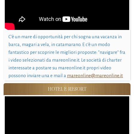
C'è un mare di opportunità per chi sogna una vacanza in
barca, magari a vela, in catamarano. E c'è un modo
fantastico per scoprire le migliori proposte: "navigare" fra
i video selezionati da mareonline.it. Le società di charter
interessate a postare su mareonline.it propri video
possono inviare una e mail a
mareonline@mareonline.it
HOTEL E RESORT