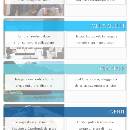
CASE & ARREDI
La libreria-veliero dove
Il lettino barca a vela fa navigare
i libri sembrano galleggiare
i bimbi in un mare di sogni
CROCIERE
Navigare nei fiordi fa fiorire
Stad Amsterdam, la leggenda
emozioni profondissime
della navigazione a vela rivive
EVENTI
Le sagre dove gustare tutto
Fondali puliti, la missione
il sapore più profondo del mare
contro un mare di rifiuti