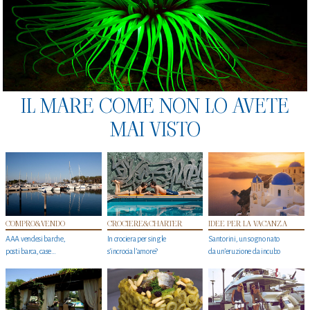
IL MARE COME NON LO AVETE
MAI VISTO
COMPRO&VENDO
CROCIERE&CHARTER
IDEE PER LA VACANZA
AAA vendesi barche,
In crociera per single
Santorini, un sogno nato
posti barca, case…
s'incrocia l’amore?
da un’eruzione da incubo