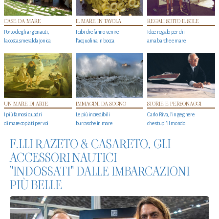
CASE DA MARE
IL MARE IN TAVOLA
REGALI SOTTO IL SOLE
Porto degli argonauti,
I cibi che fanno venire
Idee regalo per chi
la costa smeralda jonica
l’acquolina in bocca
ama barche e mare
UN MARE DI ARTE
IMMAGINI DA SOGNO
STORIE E PERSONAGGI
I più famosi quadri
Le più incredibili
Carlo Riva, l’ingegnere
di mare copiati per voi
burrasche in mare
che stupi' il mondo
F.LLI RAZETO & CASARETO, GLI
ACCESSORI NAUTICI
"INDOSSATI" DALLE IMBARCAZIONI
PIÙ BELLE