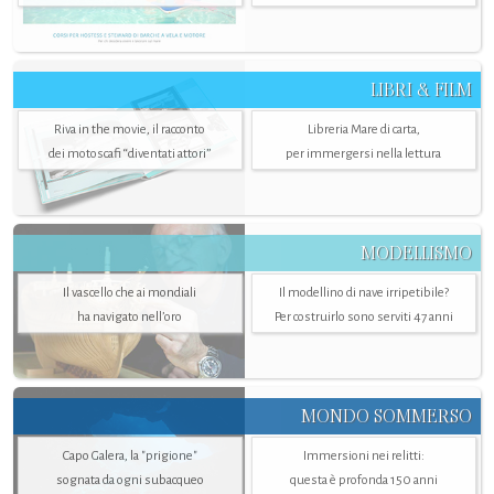
LIBRI & FILM
Riva in the movie, il racconto
Libreria Mare di carta,
dei motoscafi “diventati attori”
per immergersi nella lettura
MODELLISMO
Il vascello che ai mondiali
Il modellino di nave irripetibile?
ha navigato nell’oro
Per costruirlo sono serviti 47 anni
MONDO SOMMERSO
Capo Galera, la "prigione"
Immersioni nei relitti:
sognata da ogni subacqueo
questa è profonda 150 anni