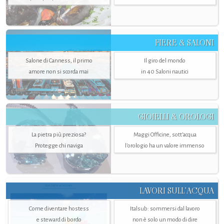
FIERE & SALONI
Salone di Canness, il primo
Il giro del mondo
amore non si scorda mai
in 40 Saloni nautici
GIOIELLI & OROLOGI
La pietra più preziosa?
Maggi Officine, sott’acqua
Protegge chi naviga
l'orologio ha un valore immenso
LAVORI SULL’ACQUA
Come diventare hostess
Italsub: sommersi dal lavoro
e steward di bordo
non è solo un modo di dire