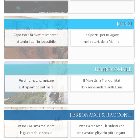
MUSEI
Capo Horn fa rivivere imprese
La Spezia. per navigare
ai confini dell’impossibile
nella storia della Marina
NONSOLOMARE
Per chi ama arrampicare
Il Mare della Tranquillità?
a strapiombo sul mare
Non serve andare sulla Luna
PERSONAGGI & RACCONTI
Vasco Da Gama così vince
Patrizia Mosconi, la stilista che
la guerra delle spezie
ama vestire gli yacht più eleganti