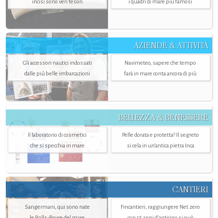
incisi sono veri tesori
i quadri di mare più famosi
AZIENDE & ATTIVITÀ
Gli accessori nautici indossati
Navimeteo, sapere che tempo
dalle più belle imbarcazioni
farà in mare conta ancora di più
BELLEZZA & BENESSERE
Il laboratorio di cosmetici
Pelle dorata e protetta? Il segreto
che si specchia in mare
si cela in un’antica pietra Inca
CANTIERI
Sangermani, qui sono nate
Fincantieri, raggiungere Net zero
le Rolls-Royce del mare
con 15 anni d'anticipo si può