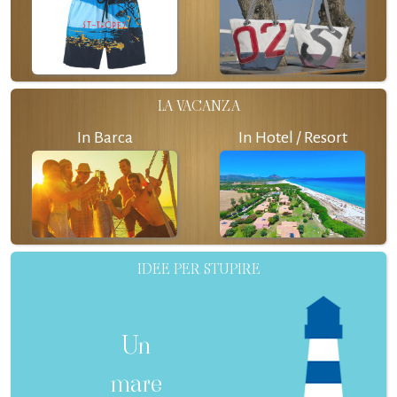
LA VACANZA
In Barca
In Hotel / Resort
IDEE PER STUPIRE
Un
mare