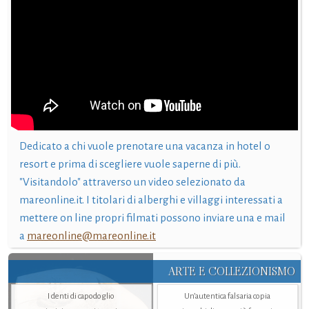
Dedicato a chi vuole prenotare una vacanza in hotel o
resort e prima di scegliere vuole saperne di più.
"Visitandolo" attraverso un video selezionato da
mareonline.it. I titolari di alberghi e villaggi interessati a
mettere on line propri filmati possono inviare una e mail
a
mareonline@mareonline.it
ARTE E COLLEZIONISMO
I denti di capodoglio
Un’autentica falsaria copia