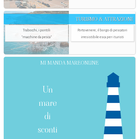
TURISMO & ATTRAZIONI
Trabocchi, i pontili
Portovenere, il borgo di pescatori
"macchine da pesca"
irresistibile esca per i turisti
MI MANDA MAREONLINE
Un
mare
di
sconti