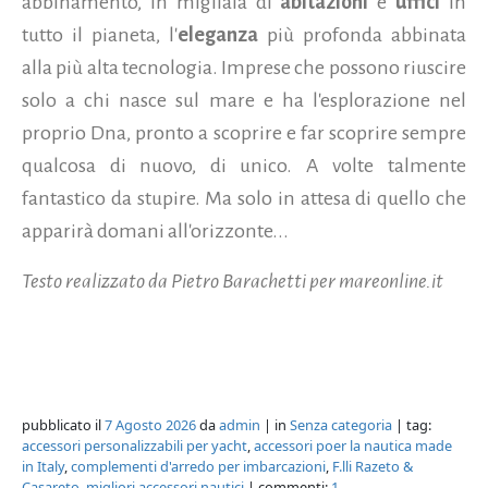
abbinamento, in migliaia di
abitazioni
e
uffici
in
tutto il pianeta, l'
eleganza
più profonda abbinata
alla più alta tecnologia. Imprese che possono riuscire
solo a chi nasce sul mare e ha l'esplorazione nel
proprio Dna, pronto a scoprire e far scoprire sempre
qualcosa di nuovo, di unico. A volte talmente
fantastico da stupire. Ma solo in attesa di quello che
apparirà domani all'orizzonte...
Testo realizzato da Pietro Barachetti per mareonline.it
pubblicato il
7 Agosto 2026
da
admin
| in
Senza categoria
| tag:
accessori personalizzabili per yacht
,
accessori poer la nautica made
in Italy
,
complementi d'arredo per imbarcazioni
,
F.lli Razeto &
Casareto
,
migliori accessori nautici
| commenti:
1