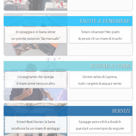
SALUTE & BENESSERE
In spiaggia e in barca serve
Totani sbiancati? Nei piatti
un pronto soccorso "da manuale"
di pesce c'è un mare di trucchi
SCUOLE & CORSI
L'insegnante che spiega
Centro velico di Caprera,
il mare come nessun altro
tutti i segreti di acqua e vento
SERVIZI
Smart Boat Owner, la barca
Spiagge accessibili a disabili:
condivisa ha un mare di vantaggi
questa è un esempio da seguire