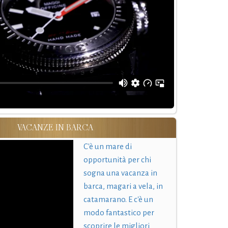
VACANZE IN BARCA
C'è un mare di
opportunità per chi
sogna una vacanza in
barca, magari a vela, in
catamarano. E c'è un
modo fantastico per
scoprire le migliori