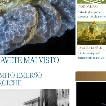
CASE DA MARE
Porto degli argonauti,
la costa smeralda jonic
UN MARE DI ARTE
I più famosi quadri
AVETE MAI VISTO
di mare copiati per voi
N MITO EMERSO
EROICHE