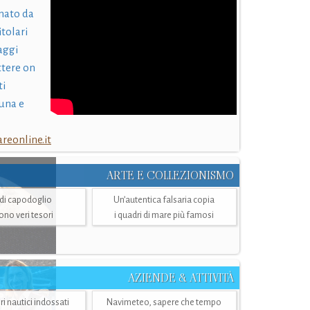
nato da
itolari
laggi
ttere on
ti
una e
eonline.it
ARTE E COLLEZIONISMO
i di capodoglio
Un’autentica falsaria copia
sono veri tesori
i quadri di mare più famosi
AZIENDE & ATTIVITÀ
ri nautici indossati
Navimeteo, sapere che tempo