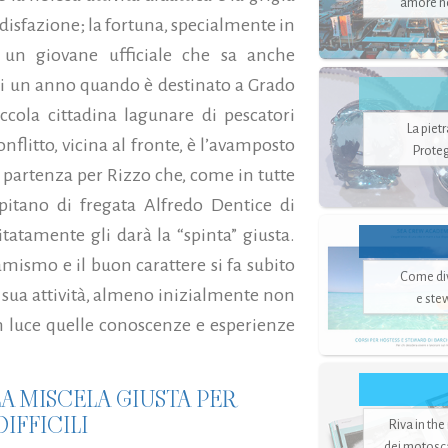
amore no
disfazione; la fortuna, specialmente in
 un giovane ufficiale che sa anche
i un anno quando è destinato a Grado
ccola cittadina lagunare di pescatori
La piet
onflitto, vicina al fronte, è l’avamposto
Proteg
di partenza per Rizzo che, come in tutte
itano di fregata Alfredo Dentice di
tatamente gli darà la “spinta” giusta.
mismo e il buon carattere si fa subito
Come di
a sua attività, almeno inizialmente non
e ste
n luce quelle conoscenze e esperienze
A MISCELA GIUSTA PER
IFFICILI
Riva in the
dei motoscaf