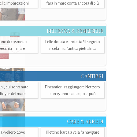
belle imbarcazioni
farà in mare conta ancora di più
BELLEZZA & BENESSERE
torio di cosmetici
Pelle dorata e protetta? Il segreto
specchia in mare
si cela in un’antica pietra Inca
CANTIERI
i, qui sono nate
Fincantieri, raggiungere Net zero
-Royce del mare
con 15 anni d'anticipo si può
CASE & ARREDI
ria-veliero dove
Il lettino barca a vela fa navigare