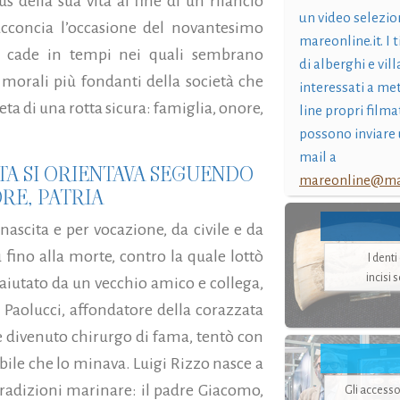
s della sua vita al fine di un rilancio
un video selezio
acconcia l’occasione del novantesimo
mareonline.it. I t
e cade in tempi nei quali sembrano
di alberghi e vil
morali più fondanti della società che
interessati a me
ta di una rotta sicura: famiglia, onore,
line propri filma
possono inviare 
mail a
TA SI ORIENTAVA SEGUENDO
mareonline@mar
ORE, PATRIA
ascita e per vocazione, da civile e da
u fino alla morte, contro la quale lottò
I dent
incisi 
, aiutato da un vecchio amico e collega,
e Paolucci, affondatore della corazzata
he divenuto chirurgo di fama, tentò con
abile che lo minava. Luigi Rizzo nasce a
tradizioni marinare: il padre Giacomo,
Gli accesso