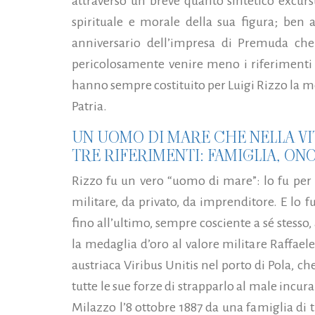
attraverso un breve quanto sintetico excursu
spirituale e morale della sua figura; ben 
anniversario dell’impresa di Premuda ch
pericolosamente venire meno i riferimenti 
hanno sempre costituito per Luigi Rizzo la me
Patria.
UN UOMO DI MARE CHE NELLA VI
TRE RIFERIMENTI: FAMIGLIA, ON
Rizzo fu un vero “uomo di mare”: lo fu per n
militare, da privato, da imprenditore. E lo f
fino all’ultimo, sempre cosciente a sé stesso
la medaglia d’oro al valore militare Raffael
austriaca Viribus Unitis nel porto di Pola, c
tutte le sue forze di strapparlo al male incur
Milazzo l’8 ottobre 1887 da una famiglia di 