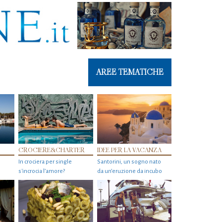
AREE TEMATICHE
CROCIERE&CHARTER
IDEE PER LA VACANZA
In crociera per single
Santorini, un sogno nato
s'incrocia l’amore?
da un’eruzione da incubo