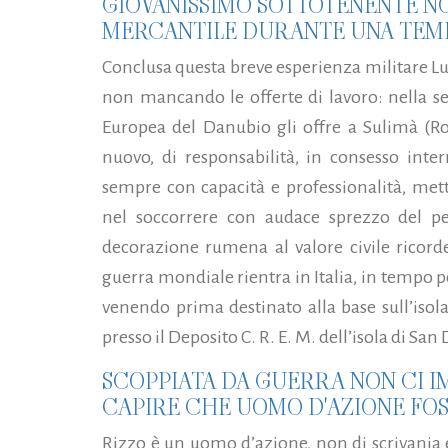
GIOVANISSIMO SOTTOTENENTE N
MERCANTILE DURANTE UNA TEM
Conclusa questa breve esperienza militare L
non mancando le offerte di lavoro: nella 
Europea del Danubio gli offre a Sulimà (Ro
nuovo, di responsabilità, in consesso int
sempre con capacità e professionalità, met
nel soccorrere con audace sprezzo del p
decorazione rumena al valore civile ricorde
guerra mondiale rientra in Italia, in tempo p
venendo prima destinato alla base sull’isol
presso il Deposito C. R. E. M. dell’isola di San 
SCOPPIATA DA GUERRA NON CI I
CAPIRE CHE UOMO D'AZIONE FO
Rizzo è un uomo d’azione, non di scrivania e 