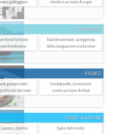
mbrano galleggiare
i bimbi in un mare di sogni
CROCIERE
i fiordi fa fiorire
Stad Amsterdam, la leggenda
i profondissime
della navigazione a vela rivive
EVENTI
dove gustare tutto
Fondali puliti, la missione
ù profondo del mare
contro un mare di rifiuti
FIERE & SALONI
 Canness, il primo
Il giro del mondo