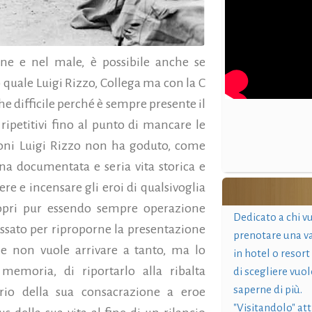
ene e nel male, è possibile anche se
 quale Luigi Rizzo, Collega ma con la C
 difficile perché è sempre presente il
e ripetitivi fino al punto di mancare le
gioni Luigi Rizzo non ha goduto, come
una documentata e seria vita storica e
ere e incensare gli eroi di qualsivoglia
ropri pur essendo sempre operazione
Dedicato a chi v
assato per riproporne la presentazione
prenotare una v
e non vuole arrivare a tanto, ma lo
in hotel o resort
 memoria, di riportarlo alla ribalta
di scegliere vuol
saperne di più.
ario della sua consacrazione a eroe
"Visitandolo" at