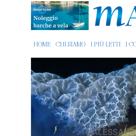
HOME
CHI SIAMO
I PIÙ LETTI
I C