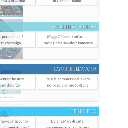
n si scorda mai
in 40 Saloni nautici
GIOIELLI & OROLOGI
ra più preziosa?
Maggi Officine, sott’acqua
ge chi naviga
l'orologio ha un valore immenso
LAVORI SULL’ACQUA
ventare hostess
Italsub: sommersi dal lavoro
ward di bordo
non è solo un modo di dire
LIBRI & FILM
 movie, il racconto
Libreria Mare di carta,
i “diventati attori”
per immergersi nella lettura