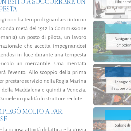
ON ESITÒ A SOCCORRERE UN
i libri se
PESTA
uigi non ha tempo di guardarsi intorno
seconda metà del 1912 la Commissione
mania) un posto di pilota, un lavoro
Navigare ne
ernazionale che accetta impegnandosi
emozion
tendosi in luce durante una tempesta
ericolo un mercantile. Una meritata
rà l’evento. Allo scoppio della prima
er prestare servizio nella Regia Marina
Le sagre 
il sapore pi
a della Maddalena e quindi a Venezia,
Daniele in qualità di istruttore reclute.
MPIEGÒ MOLTO A FAR
SSE
Salone di
la noiosa attività didattica e la grigia