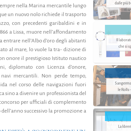
dalle più 
sempre nella Marina mercantile lungo
ue un nuovo nolo richiede il trasporto
azzo, con precedenti garibaldini e in
 1866 a Lissa, muore nell’affondamento
 a entrare nell’Albo d’oro degli abitanti
Il labora
che si 
nato al mare, lo vuole la tra- dizione di
on onore il prestigioso Istituto nautico
ni, diplomato con Licenza d’onore,
i navi mercantili. Non perde tempo,
Sangerman
ida nel corso delle navigazioni fuori
le Rolls
sca sino a divenire un professionista del
concorso per ufficiali di complemento
 dell’anno successivo la promozione a
La libre