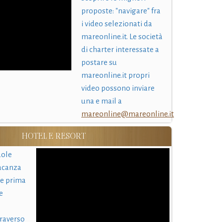
proposte: "navigare" fra
i video selezionati da
mareonline.it. Le società
di charter interessate a
postare su
mareonline.it propri
video possono inviare
una e mail a
mareonline@mareonline.it
HOTEL E RESORT
uole
acanza
 e prima
e
traverso