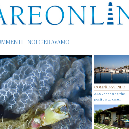
OMMENTI
NOI C'ERAVAMO
COMPRO&VENDO
AAA vendesi barche,
posti barca, case…