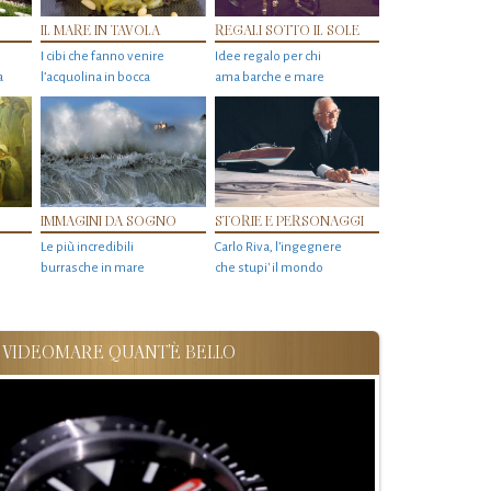
IL MARE IN TAVOLA
REGALI SOTTO IL SOLE
I cibi che fanno venire
Idee regalo per chi
a
l’acquolina in bocca
ama barche e mare
IMMAGINI DA SOGNO
STORIE E PERSONAGGI
Le più incredibili
Carlo Riva, l’ingegnere
burrasche in mare
che stupi' il mondo
VIDEOMARE QUANT'È BELLO