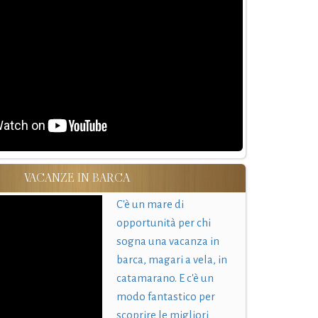
VACANZE IN BARCA
C'è un mare di
opportunità per chi
sogna una vacanza in
barca, magari a vela, in
catamarano. E c'è un
modo fantastico per
scoprire le migliori