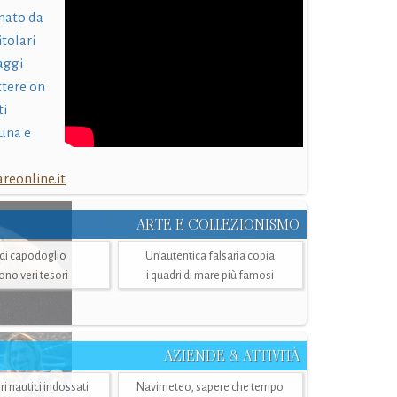
nato da
itolari
laggi
ttere on
ti
una e
eonline.it
ARTE E COLLEZIONISMO
i di capodoglio
Un’autentica falsaria copia
sono veri tesori
i quadri di mare più famosi
AZIENDE & ATTIVITÀ
ri nautici indossati
Navimeteo, sapere che tempo