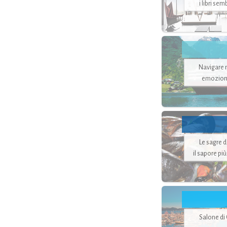
i libri se
Navigare ne
emozion
Le sagre 
il sapore pi
Salone di