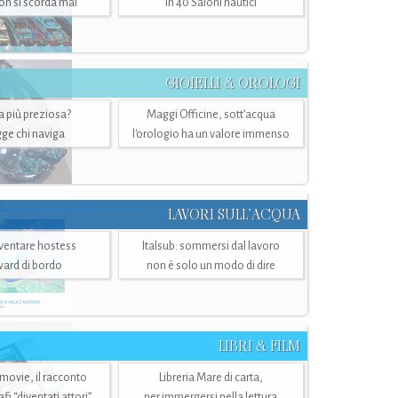
n si scorda mai
in 40 Saloni nautici
GIOIELLI & OROLOGI
ra più preziosa?
Maggi Officine, sott’acqua
ge chi naviga
l'orologio ha un valore immenso
LAVORI SULL’ACQUA
ventare hostess
Italsub: sommersi dal lavoro
ward di bordo
non è solo un modo di dire
LIBRI & FILM
 movie, il racconto
Libreria Mare di carta,
i “diventati attori”
per immergersi nella lettura