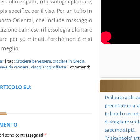
collo e spalle, riflessologia plantare,
 specifica per il viso. Per un tuffo in
oposta Oriental, che include massaggio
dizione balinese, riflessologia plantare
 euro per 90 minuti. Perché non è mai
l meglio.
er
| tag:
Crociera benessere
,
crociere in Grecia
,
nave da crociera
,
Viaggi Oggi offerte
| commenti:
RTICOLO SU:
Dedicato a chi v
prenotare una v
in hotel o resort
di scegliere vuol
MMENTO
saperne di più.
ori sono contrassegnati
*
"Visitandolo" at