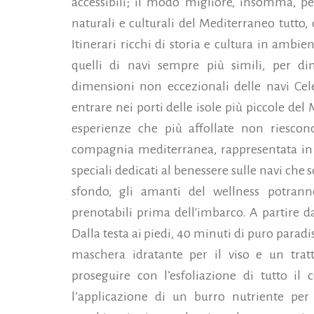
accessibili; il modo migliore, insomma, pe
naturali e culturali del Mediterraneo tutto,
Itinerari ricchi di storia e cultura in ambie
quelli di navi sempre più simili,
per di
dimensioni non eccezionali delle navi Cele
entrare nei porti delle isole più piccole de
esperienze che più affollate non riescono 
compagnia mediterranea, rappresentata in I
speciali dedicati al benessere sulle navi che 
sfondo, gli amanti del wellness potranno 
prenotabili prima dell'imbarco. A partire d
Dalla testa ai piedi, 40 minuti di puro paradi
maschera idratante per il viso e un trat
proseguire con l’esfoliazione di tutto il
l’applicazione di un burro nutriente per 