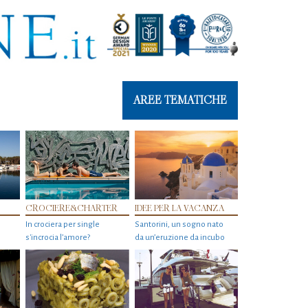
AREE TEMATICHE
CROCIERE&CHARTER
IDEE PER LA VACANZA
In crociera per single
Santorini, un sogno nato
s'incrocia l’amore?
da un’eruzione da incubo