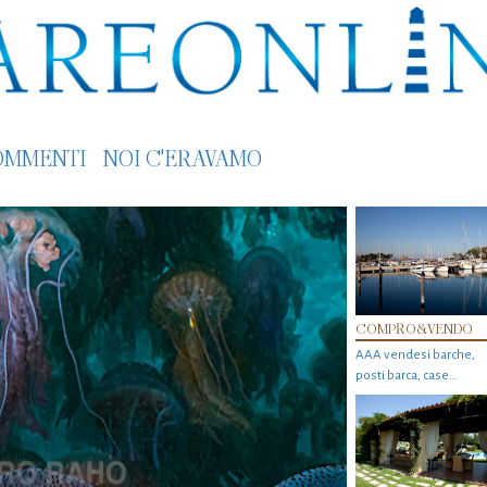
OMMENTI
NOI C'ERAVAMO
COMPRO&VENDO
AAA vendesi barche,
posti barca, case…