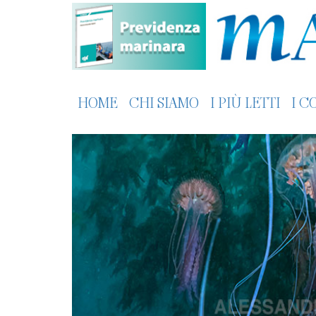
HOME
CHI SIAMO
I PIÙ LETTI
I C