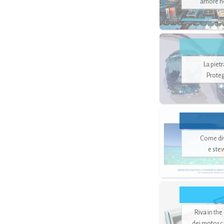
amore no
La piet
Proteg
Come di
e ste
Riva in the
dei motoscaf