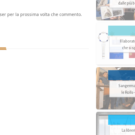
dalle più 
wser per la prossima volta che commento.
Il labora
che si 
Sangerman
le Rolls
La libre