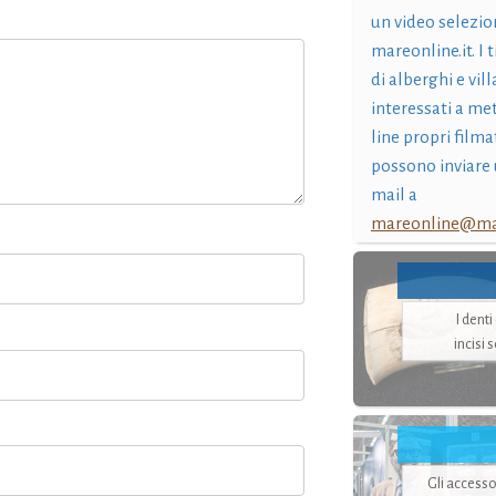
un video selezio
mareonline.it. I t
di alberghi e vil
interessati a me
line propri filma
possono inviare 
mail a
mareonline@mar
I dent
incisi 
Gli accesso