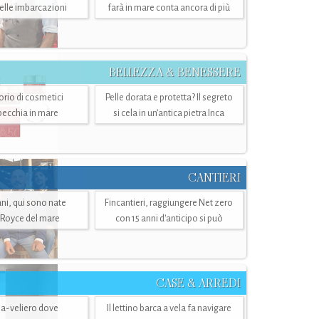
belle imbarcazioni
farà in mare conta ancora di più
BELLEZZA & BENESSERE
torio di cosmetici
Pelle dorata e protetta? Il segreto
specchia in mare
si cela in un’antica pietra Inca
CANTIERI
i, qui sono nate
Fincantieri, raggiungere Net zero
-Royce del mare
con 15 anni d'anticipo si può
CASE & ARREDI
ria-veliero dove
Il lettino barca a vela fa navigare