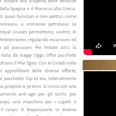
r andare alla scoperta delle bellezze
 dalla Spagna e il Marocco alla Grecia.
nti quasi familiari e non asettici come
mensioni, a immense petroliere. Le
styal Cruises permettono, inoltre, di
l Mediterraneo, regalando escursioni ed
ad assicurare. Per l'estate 2017, la
talia da Viaggi Oggi, offre pacchetti
solcano il Mar Egeo. Con le Cicladi sullo
approfittare delle diverse offerte,
al pacchetto Top to tea, letteralmente
so, proposti a 39 euro. Si inizia con una
tamento anti-age per gli occhi, per
 corpo, una maschera per i capelli e
il corpo. A disposizione, in diverse