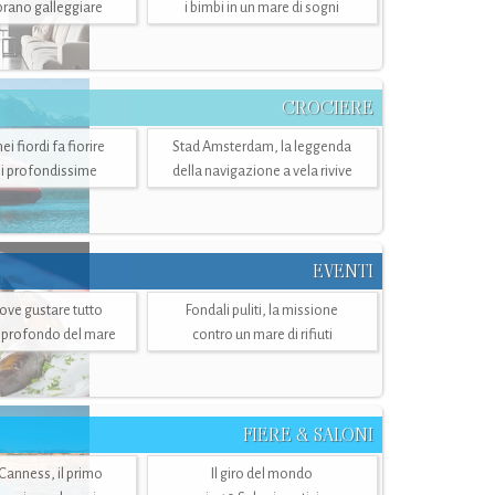
mbrano galleggiare
i bimbi in un mare di sogni
CROCIERE
i fiordi fa fiorire
Stad Amsterdam, la leggenda
i profondissime
della navigazione a vela rivive
EVENTI
dove gustare tutto
Fondali puliti, la missione
ù profondo del mare
contro un mare di rifiuti
FIERE & SALONI
 Canness, il primo
Il giro del mondo