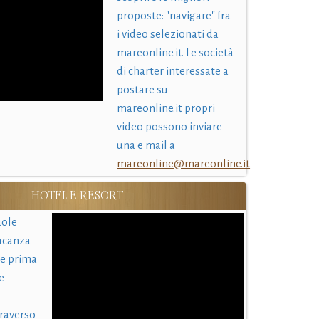
proposte: "navigare" fra
i video selezionati da
mareonline.it. Le società
di charter interessate a
postare su
mareonline.it propri
video possono inviare
una e mail a
mareonline@mareonline.it
HOTEL E RESORT
uole
acanza
 e prima
e
traverso