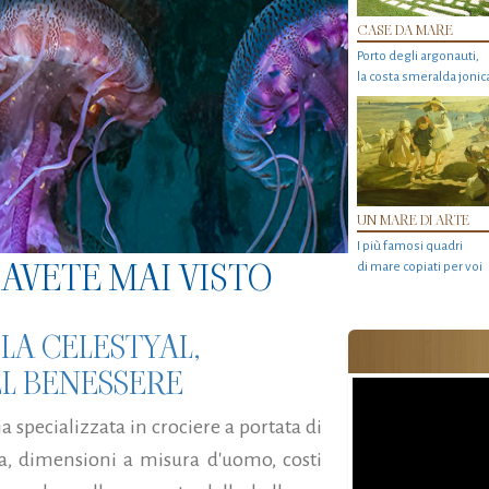
CASE DA MARE
Porto degli argonauti,
la costa smeralda jonic
UN MARE DI ARTE
I più famosi quadri
AVETE MAI VISTO
di mare copiati per voi
LA CELESTYAL,
L BENESSERE
 specializzata in crociere a portata di
ta, dimensioni a misura d'uomo, costi