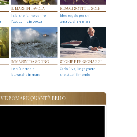
IL MARE IN TAVOLA
REGALI SOTTO IL SOLE
I cibi che fanno venire
Idee regalo per chi
a
l’acquolina in bocca
ama barche e mare
IMMAGINI DA SOGNO
STORIE E PERSONAGGI
Le più incredibili
Carlo Riva, l’ingegnere
burrasche in mare
che stupi' il mondo
VIDEOMARE QUANT'È BELLO