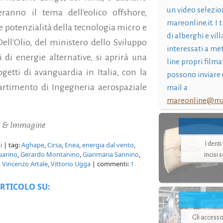
un video selezio
eranno il tema dell'eolico offshore,
mareonline.it. I t
e potenzialità della tecnologia micro e
di alberghi e vil
ell'Olio, del ministero dello Sviluppo
interessati a me
i di energie alternative, si aprirà una
line propri filma
ogetti di avanguardia in Italia, con la
possono inviare 
artimento di Ingegneria aerospaziale
mail a
mareonline@mar
ne & Immagine
I dent
i
| tag:
Aghape
,
Cirsa
,
Enea
,
energia dal vento
,
uarino
,
Gerardo Montanino
,
Gianmaria Sannino
,
incisi 
,
Vincenzo Artale
,
Vittorio Ugga
| commenti:
1
RTICOLO SU:
Gli accesso