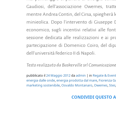
Gaudiosi, dell'associazione Owemes, tratt
mentre Andrea Contin, del Cirsa, spiegherà l
minieolica. Dopo l'intervento di Giuseppe D
economico, sugli incentivi relativi alle font
sessione dedicata alle realizzazioni e ai pr
partecipazione di Domenico Coiro, del dip
dell'università Federico II di Napoli.
Testo realizzato da Baskerville srl Comunicazio
pubblicato il
24 Maggio 2012
da
admin
| in
Regate & Event
energia dalle onde
,
energia prodotta dal mare
,
Fiorenza G
marketing sostenibile
,
Osvaldo Montanaro
,
Owemes
,
Stes
CONDIVIDI QUESTO A