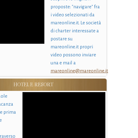
proposte: "navigare" fra
i video selezionati da
mareonline.it. Le società
di charter interessate a
postare su
mareonline.it propri
video possono inviare
una e mail a
mareonline@mareonline.it
HOTEL E RESORT
uole
acanza
 e prima
e
traverso