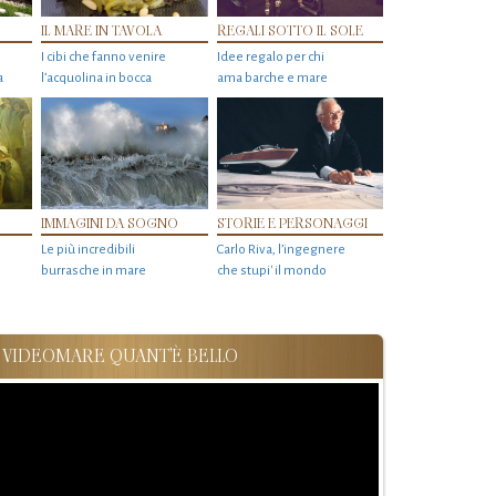
IL MARE IN TAVOLA
REGALI SOTTO IL SOLE
I cibi che fanno venire
Idee regalo per chi
a
l’acquolina in bocca
ama barche e mare
IMMAGINI DA SOGNO
STORIE E PERSONAGGI
Le più incredibili
Carlo Riva, l’ingegnere
burrasche in mare
che stupi' il mondo
VIDEOMARE QUANT'È BELLO