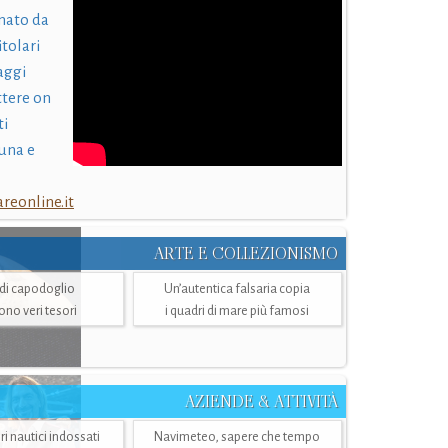
nato da
itolari
laggi
ttere on
ti
una e
eonline.it
ARTE E COLLEZIONISMO
i di capodoglio
Un’autentica falsaria copia
sono veri tesori
i quadri di mare più famosi
AZIENDE & ATTIVITÀ
ri nautici indossati
Navimeteo, sapere che tempo