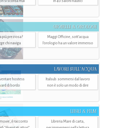
n si scorda mai
in 40 Saloni nautici
GIOIELLI & OROLOGI
ra più preziosa?
Maggi Officine, sott’acqua
ge chi naviga
l'orologio ha un valore immenso
LAVORI SULL’ACQUA
ventare hostess
Italsub: sommersi dal lavoro
ward di bordo
non è solo un modo di dire
LIBRI & FILM
 movie, il racconto
Libreria Mare di carta,
i “diventati attori”
per immergersi nella lettura