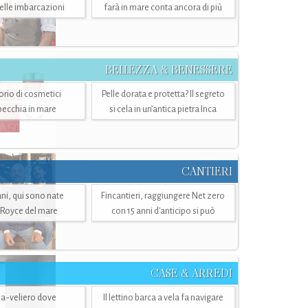
belle imbarcazioni
farà in mare conta ancora di più
BELLEZZA & BENESSERE
torio di cosmetici
Pelle dorata e protetta? Il segreto
specchia in mare
si cela in un’antica pietra Inca
CANTIERI
i, qui sono nate
Fincantieri, raggiungere Net zero
-Royce del mare
con 15 anni d'anticipo si può
CASE & ARREDI
ria-veliero dove
Il lettino barca a vela fa navigare