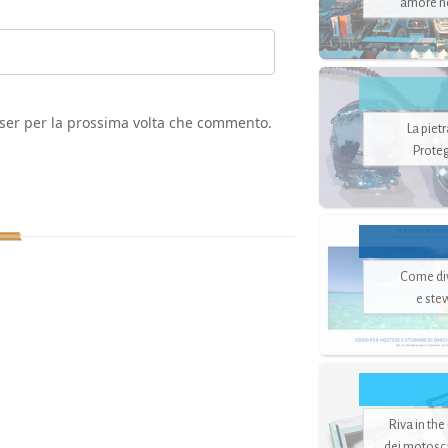
amore no
wser per la prossima volta che commento.
La piet
Proteg
Come di
e ste
Riva in the
dei motoscaf