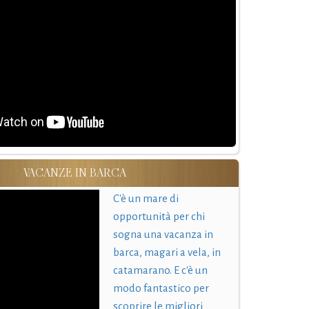
VACANZE IN BARCA
C'è un mare di
opportunità per chi
sogna una vacanza in
barca, magari a vela, in
catamarano. E c'è un
modo fantastico per
scoprire le migliori