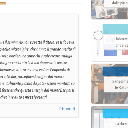
dalle più 
Il labora
e il seminario non rispetta il titolo: se si doveva
che si 
 delle microalghe, che hanno il grande merito di
 furbi o border line come chi vuole creare un'alga
 alghe che tanto fastidio danno alle nostre
biomasse, allora invito a vedere l'impianto di
i in Sicilia, raccogliendo alghe dal mare e
Sangerman
are, talmente piccolo da poter essere montato su
le Rolls
 forse anche questa energia dal mare? E se poi si
 circolare auto e mezzi pesanti.
Rispondi
La libre