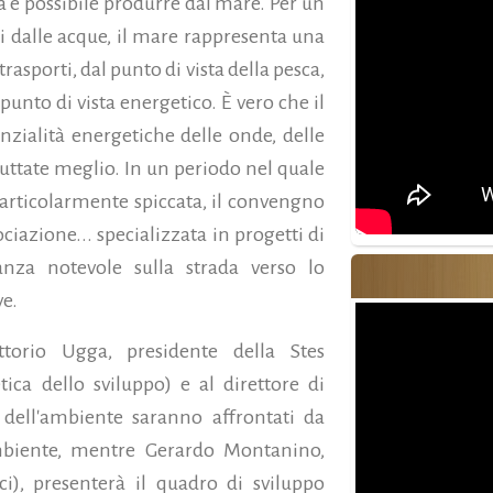
 è possibile produrre dal mare. Per un
ti dalle acque, il mare rappresenta una
asporti, dal punto di vista della pesca,
punto di vista energetico. È vero che il
ialità energetiche delle onde, delle
ruttate meglio. In un periodo nel quale
 particolarmente spiccata, il convengno
ciazione...
specializzata in progetti di
anza notevole sulla strada verso lo
ve.
ittorio Ugga, presidente della Stes
tica dello sviluppo) e al direttore di
 dell'ambiente saranno affrontati da
mbiente, mentre Gerardo Montanino,
ci), presenterà il quadro di sviluppo