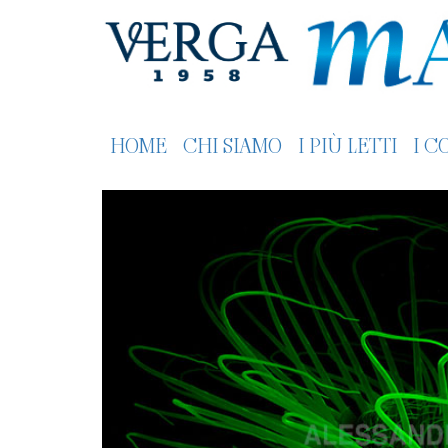
HOME
CHI SIAMO
I PIÙ LETTI
I C