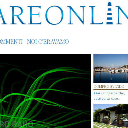
OMMENTI
NOI C'ERAVAMO
COMPRO&VENDO
AAA vendesi barche,
posti barca, case…