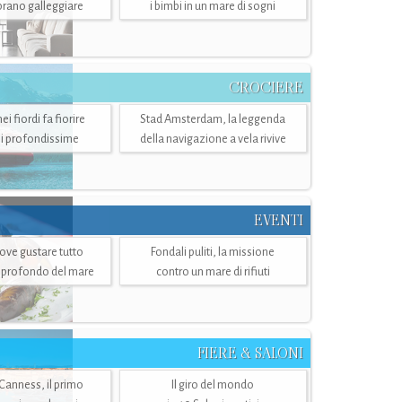
mbrano galleggiare
i bimbi in un mare di sogni
CROCIERE
i fiordi fa fiorire
Stad Amsterdam, la leggenda
i profondissime
della navigazione a vela rivive
EVENTI
dove gustare tutto
Fondali puliti, la missione
ù profondo del mare
contro un mare di rifiuti
FIERE & SALONI
 Canness, il primo
Il giro del mondo