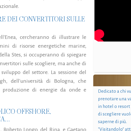
azionale.
E DEI CONVERTITORI SULLE
'Enea, cercheranno di illustrare le
rmini di risorse energetiche marine,
ella Stes, si occuperanno di spiegare
ertitori sulle scogliere, ma anche di
 sviluppo del settore. La sessione del
h, dell'università di Bologna, che
ra produzione di energie da onde e
Dedicato a chi v
prenotare una v
in hotel o resort
OLICO OFFSHORE,
di scegliere vuol
...
saperne di più.
a. Roberto Longo, del Rina, e Gaetano
"Visitandolo" at