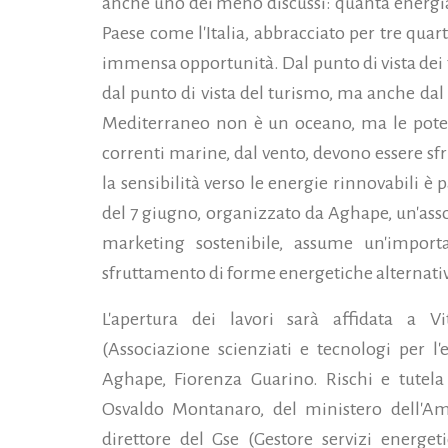
anche uno dei meno discussi: quanta energia
Paese come l'Italia, abbracciato per tre quar
immensa opportunità. Dal punto di vista dei tr
dal punto di vista del turismo, ma anche dal 
Mediterraneo non è un oceano, ma le potenz
correnti marine, dal vento, devono essere sf
la sensibilità verso le energie rinnovabili è
del 7 giugno, organizzato da Aghape, un'asso
marketing sostenibile, assume un'import
sfruttamento di forme energetiche alternati
L'apertura dei lavori sarà affidata a V
(Associazione scienziati e tecnologi per l'e
Aghape, Fiorenza Guarino. Rischi e tutela
Osvaldo Montanaro, del ministero dell'A
direttore del Gse (Gestore servizi energeti