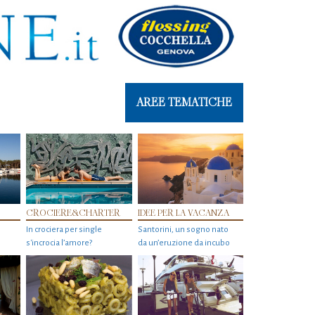
AREE TEMATICHE
CROCIERE&CHARTER
IDEE PER LA VACANZA
In crociera per single
Santorini, un sogno nato
s'incrocia l’amore?
da un’eruzione da incubo