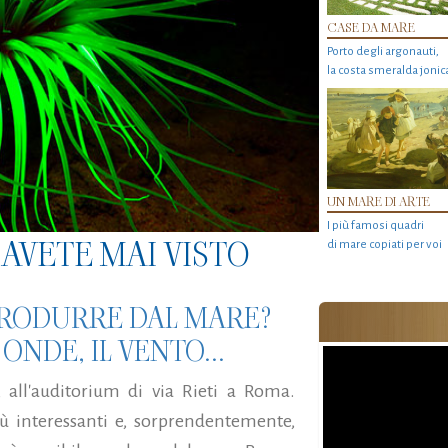
CASE DA MARE
Porto degli argonauti,
la costa smeralda jonic
UN MARE DI ARTE
I più famosi quadri
AVETE MAI VISTO
di mare copiati per voi
PRODURRE DAL MARE?
NDE, IL VENTO...
 all'auditorium di via Rieti a Roma.
ù interessanti e, sorprendentemente,