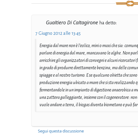
Gualtiero Di Caltagirone
ha detto:
7 Giugno 2012 alle 13:45
Energia dal mare non è l'eolico, mini o maxi che sia: comunqu
parlare di energia dal mare, mancavano le alghe. Non parlo
arricchire gli organizzatori di convegni e alcuni ricercatori
in grado di produrre direttamente benzina, ma delle comuni
spiagge e al nostro turismo. E se qualcuno obietta che sono 
produzione energia ubicato a mare che si sta realizzando qu
fermentandole in un impianto di digestione anaerobica a m
una zattera galleggiante, insieme con il cogeneratore: non è
vuole andare a terra, il biogas diventa biometano e può far
Segui questa discussione