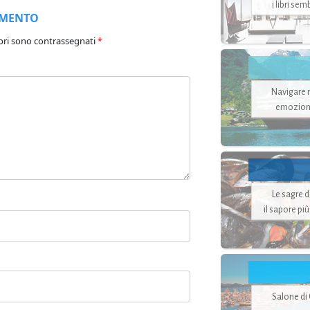
i libri se
MMENTO
ori sono contrassegnati
*
Navigare ne
emozion
Le sagre 
il sapore pi
Salone di