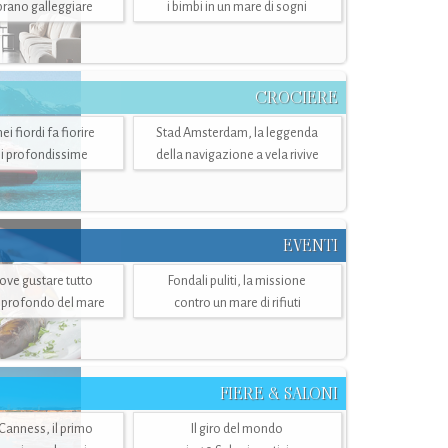
mbrano galleggiare
i bimbi in un mare di sogni
CROCIERE
i fiordi fa fiorire
Stad Amsterdam, la leggenda
i profondissime
della navigazione a vela rivive
EVENTI
dove gustare tutto
Fondali puliti, la missione
ù profondo del mare
contro un mare di rifiuti
FIERE & SALONI
 Canness, il primo
Il giro del mondo