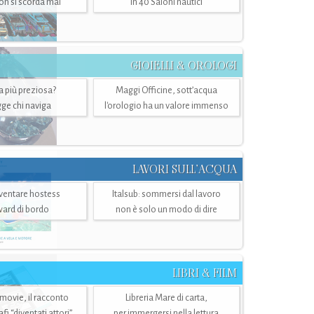
n si scorda mai
in 40 Saloni nautici
GIOIELLI & OROLOGI
ra più preziosa?
Maggi Officine, sott’acqua
ge chi naviga
l'orologio ha un valore immenso
LAVORI SULL’ACQUA
ventare hostess
Italsub: sommersi dal lavoro
ward di bordo
non è solo un modo di dire
LIBRI & FILM
 movie, il racconto
Libreria Mare di carta,
i “diventati attori”
per immergersi nella lettura