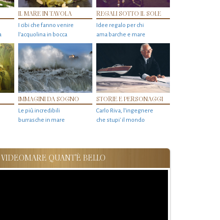
IL MARE IN TAVOLA
REGALI SOTTO IL SOLE
I cibi che fanno venire
Idee regalo per chi
a
l’acquolina in bocca
ama barche e mare
IMMAGINI DA SOGNO
STORIE E PERSONAGGI
Le più incredibili
Carlo Riva, l’ingegnere
burrasche in mare
che stupi' il mondo
VIDEOMARE QUANT'È BELLO