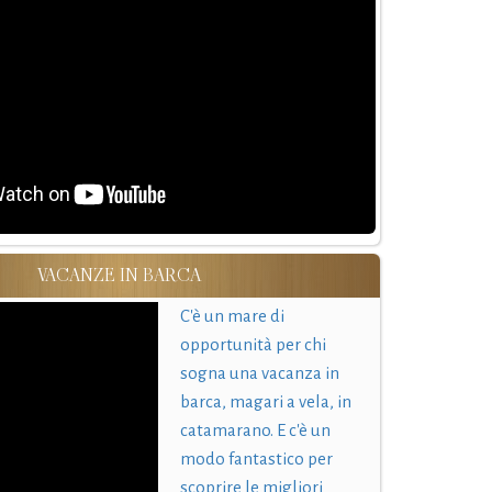
VACANZE IN BARCA
C'è un mare di
opportunità per chi
sogna una vacanza in
barca, magari a vela, in
catamarano. E c'è un
modo fantastico per
scoprire le migliori