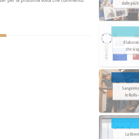
wser per la prossima volta che commento.
dalle più 
Il labora
che si 
Sangerman
le Rolls
La libre