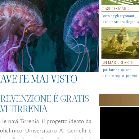
CASE DA MARE
Porto degli argonauti,
la costa smeralda jonic
UN MARE DI ARTE
I più famosi quadri
AVETE MAI VISTO
di mare copiati per voi
PREVENZIONE È GRATIS
VI TIRRENIA
e navi Tirrenia. Il progetto ideato da
iclinico Universitario A. Gemelli è