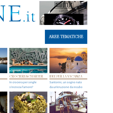
AREE TEMATICHE
CROCIERE&CHARTER
IDEE PER LA VACANZA
In crociera per single
Santorini, un sogno nato
s'incrocia l’amore?
da un’eruzione da incubo