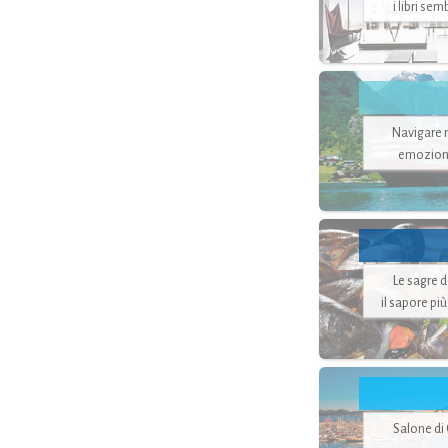
i libri se
Navigare ne
emozion
Le sagre 
il sapore pi
Salone di