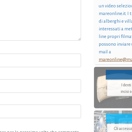
un video selezio
mareonline.it. I t
di alberghi e vil
interessati a me
line propri filma
possono inviare 
mail a
mareonline@mar
I dent
incisi 
Gli accesso