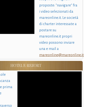
proposte: "navigare" fra
i video selezionati da
mareonline.it. Le società
di charter interessate a
postare su
mareonline.it propri
video possono inviare
una e mail a
mareonline@mareonline.it
HOTEL E RESORT
uole
acanza
 e prima
e
traverso