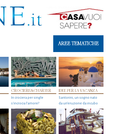
AREE TEMATICHE
CROCIERE&CHARTER
IDEE PER LA VACANZA
In crociera per single
Santorini, un sogno nato
s'incrocia l’amore?
da un’eruzione da incubo