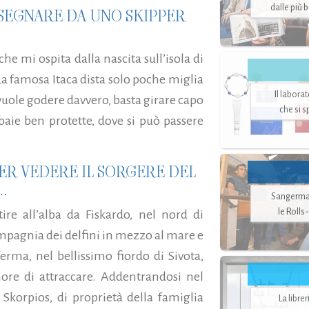
dalle più 
INSEGNARE DA UNO SKIPPER
che mi ospita dalla nascita sull’isola di
 La famosa Itaca dista solo poche miglia
Il labora
 vuole godere davvero, basta girare capo
che si 
 baie ben protette, dove si può passere
PER VEDERE IL SORGERE DEL
.
Sangerman
le Rolls
tire all’alba da Fiskardo, nel nord di
compagnia dei delfini in mezzo al mare e
rma, nel bellissimo fiordo di Sivota,
ore di attraccare. Addentrandosi nel
i Skorpios, di proprietà della famiglia
La libre