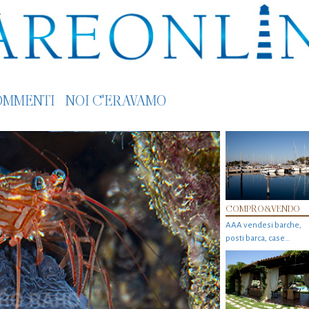
OMMENTI
NOI C'ERAVAMO
COMPRO&VENDO
AAA vendesi barche,
posti barca, case…