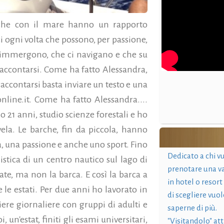
che con il mare hanno un rapporto
i ogni volta che possono, per passione,
 immergono, che ci navigano e che su
accontarsi. Come ha fatto Alessandra,
raccontarsi basta inviare un testo e una
line.it. Come ha fatto Alessandra....
o 21 anni, studio scienze forestali e ho
ela. Le barche, fin da piccola, hanno
a, una passione e anche uno sport. Fino
Dedicato a chi v
nistica di un centro nautico sul lago di
prenotare una v
te, ma non la barca. E così la barca a
in hotel o resort
 le estati.
Per due anni ho lavorato in
di scegliere vuol
iere giornaliere con gruppi di adulti e
saperne di più.
 un'estat, finiti gli esami universitari,
"Visitandolo" at