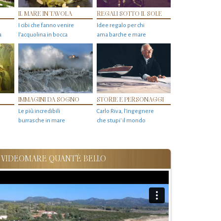
IL MARE IN TAVOLA
REGALI SOTTO IL SOLE
I cibi che fanno venire
Idee regalo per chi
a
l’acquolina in bocca
ama barche e mare
IMMAGINI DA SOGNO
STORIE E PERSONAGGI
Le più incredibili
Carlo Riva, l’ingegnere
burrasche in mare
che stupi' il mondo
VIDEOMARE QUANT'È BELLO