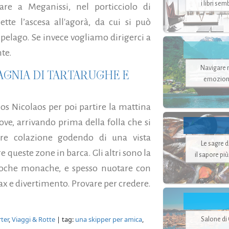
i libri se
are a Meganissi, nel porticciolo di
tte l’ascesa all'agorà, da cui si può
ipelago. Se invece vogliamo dirigerci a
nte.
Navigare ne
PAGNIA DI TARTARUGHE E
emozion
ios Nicolaos per poi partire la mattina
ove, arrivando prima della folla che si
are colazione godendo di una vista
Le sagre 
e queste zone in barca. Gli altri sono la
il sapore pi
e, foche monache, e spesso nuotare con
x e divertimento. Provare per credere.
ter
,
Viaggi & Rotte
| tag:
una skipper per amica
,
Salone di