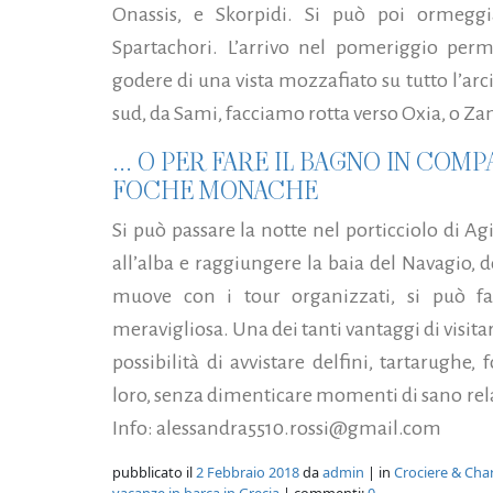
Onassis, e Skorpidi. Si può poi ormeggi
Spartachori. L’arrivo nel pomeriggio perme
godere di una vista mozzafiato su tutto l’arc
sud, da Sami, facciamo rotta verso Oxia, o Za
... O PER FARE IL BAGNO IN COM
FOCHE MONACHE
Si può passare la notte nel porticciolo di Ag
all’alba e raggiungere la baia del Navagio, d
muove con i tour organizzati, si può f
meravigliosa. Una dei tanti vantaggi di visitar
possibilità di avvistare delfini, tartarugh
loro, senza dimenticare momenti di sano rela
Info: alessandra5510.rossi@gmail.com
pubblicato il
2 Febbraio 2018
da
admin
| in
Crociere & Char
vacanze in barca in Grecia
| commenti:
0