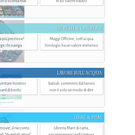
n si scorda mai
in 40 Saloni nautici
GIOIELLI & OROLOGI
ra più preziosa?
Maggi Officine, sott’acqua
ge chi naviga
l'orologio ha un valore immenso
LAVORI SULL’ACQUA
ventare hostess
Italsub: sommersi dal lavoro
ward di bordo
non è solo un modo di dire
LIBRI & FILM
 movie, il racconto
Libreria Mare di carta,
i “diventati attori”
per immergersi nella lettura