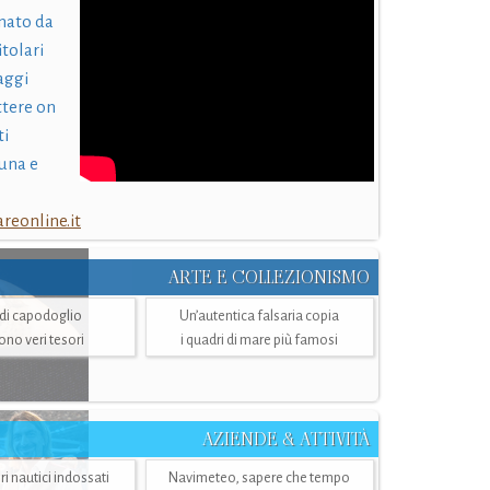
nato da
itolari
laggi
ttere on
ti
una e
eonline.it
ARTE E COLLEZIONISMO
i di capodoglio
Un’autentica falsaria copia
sono veri tesori
i quadri di mare più famosi
AZIENDE & ATTIVITÀ
ri nautici indossati
Navimeteo, sapere che tempo