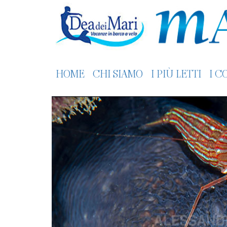
HOME
CHI SIAMO
I PIÙ LETTI
I C