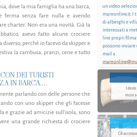
onia, dove la mia famiglia ha una barca,
un video selezio
mareonline.it. I t
re ferma senza fare nulla e avendo
di alberghi e vil
are charter. Non era una novità. Già la
interessati a me
batico, avevo fatto alcune crociere
line propri filma
 diverso, perché io facevo da skipper e
possono inviare 
estiva la cambusa, pranzi, cene e tutto
mail a
mareonline@mar
CON DEI TURISTI
 IN BARCA....
I dent
almente parlando con delle persone che
incisi 
iando con uno skipper che gli facesse
la e grazie ad amicizie sull'isola, sono
avere una grande richiesta di crociere
Gli accesso