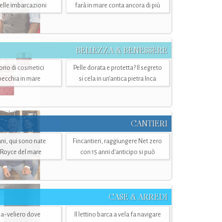
belle imbarcazioni
farà in mare conta ancora di più
BELLEZZA & BENESSERE
torio di cosmetici
Pelle dorata e protetta? Il segreto
specchia in mare
si cela in un’antica pietra Inca
CANTIERI
i, qui sono nate
Fincantieri, raggiungere Net zero
-Royce del mare
con 15 anni d'anticipo si può
CASE & ARREDI
ria-veliero dove
Il lettino barca a vela fa navigare