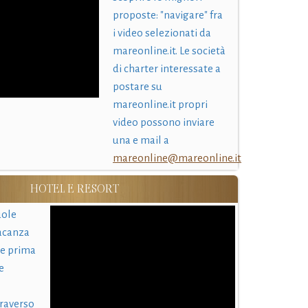
proposte: "navigare" fra
i video selezionati da
mareonline.it. Le società
di charter interessate a
postare su
mareonline.it propri
video possono inviare
una e mail a
mareonline@mareonline.it
HOTEL E RESORT
uole
acanza
 e prima
e
traverso