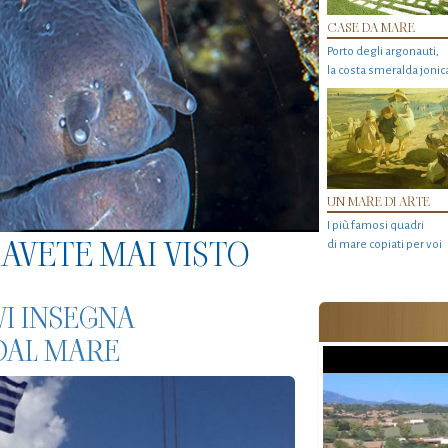
CASE DA MARE
Porto degli argonauti,
la costa smeralda jonic
UN MARE DI ARTE
I più famosi quadri
AVETE MAI VISTO
di mare copiati per voi
VI INSEGNA
DAL MARE