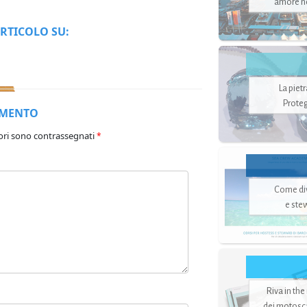
amore no
RTICOLO SU:
La piet
Proteg
MMENTO
ori sono contrassegnati
*
Come di
e ste
Riva in the
dei motoscaf