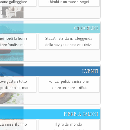
mbrano galleggiare
i bimbi in un mare di sogni
CROCIERE
i fiordi fa fiorire
Stad Amsterdam, la leggenda
i profondissime
della navigazione a vela rivive
EVENTI
dove gustare tutto
Fondali puliti, la missione
ù profondo del mare
contro un mare di rifiuti
FIERE & SALONI
 Canness, il primo
Il giro del mondo