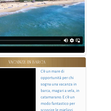
VACANZE IN BARCA
C'è un mare di
opportunità per chi
sogna una vacanza in
barca, magari a vela, in
catamarano. E c'è un
modo fantastico per
scoprire le migliori