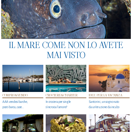
IL MARE COME NON LO AVETE
MAI VISTO
COMPRO&VENDO
CROCIERE&CHARTER
IDEE PER LA VACANZA
AAA vendesi barche,
In crociera per single
Santorini, un sogno nato
posti barca, case…
s'incrocia l’amore?
da un’eruzione da incubo