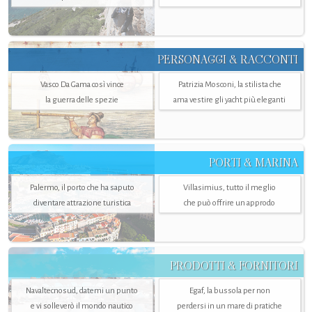
PERSONAGGI & RACCONTI
Vasco Da Gama così vince
Patrizia Mosconi, la stilista che
la guerra delle spezie
ama vestire gli yacht più eleganti
PORTI & MARINA
Palermo, il porto che ha saputo
Villasimius, tutto il meglio
diventare attrazione turistica
che può offrire un approdo
PRODOTTI & FORNITORI
Navaltecnosud, datemi un punto
Egaf, la bussola per non
e vi solleverò il mondo nautico
perdersi in un mare di pratiche