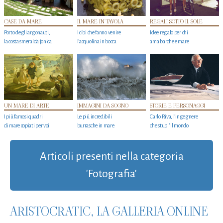
CASE DA MARE
IL MARE IN TAVOLA
REGALI SOTTO IL SOLE
Porto degli argonauti,
I cibi che fanno venire
Idee regalo per chi
la costa smeralda jonica
l’acquolina in bocca
ama barche e mare
UN MARE DI ARTE
IMMAGINI DA SOGNO
STORIE E PERSONAGGI
I più famosi quadri
Le più incredibili
Carlo Riva, l’ingegnere
di mare copiati per voi
burrasche in mare
che stupi' il mondo
Articoli presenti nella categoria
'Fotografia'
ARISTOCRATIC, LA GALLERIA ONLINE