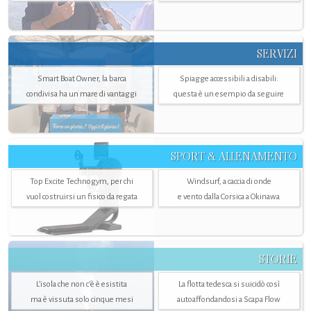
SERVIZI
Smart Boat Owner, la barca
Spiagge accessibili a disabili:
condivisa ha un mare di vantaggi
questa è un esempio da seguire
SPORT & ALLENAMENTO
Top Excite Technogym, per chi
Windsurf, a caccia di onde
vuol costruirsi un fisico da regata
e vento dalla Corsica a Okinawa
STORIE
L’isola che non c'è è esistita
La flotta tedesca si suicidò così
ma è vissuta solo cinque mesi
autoaffondandosi a Scapa Flow