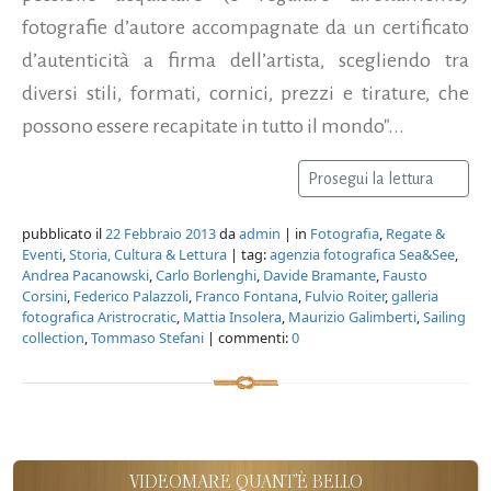
fotografie d’autore accompagnate da un certificato
d’autenticità a firma dell’artista, scegliendo tra
diversi stili, formati, cornici, prezzi e tirature, che
possono essere recapitate in tutto il mondo"...
Prosegui la lettura
pubblicato il
22 Febbraio 2013
da
admin
| in
Fotografia
,
Regate &
Eventi
,
Storia, Cultura & Lettura
| tag:
agenzia fotografica Sea&See
,
Andrea Pacanowski
,
Carlo Borlenghi
,
Davide Bramante
,
Fausto
Corsini
,
Federico Palazzoli
,
Franco Fontana
,
Fulvio Roiter
,
galleria
fotografica Aristrocratic
,
Mattia Insolera
,
Maurizio Galimberti
,
Sailing
collection
,
Tommaso Stefani
| commenti:
0
VIDEOMARE QUANT'È BELLO