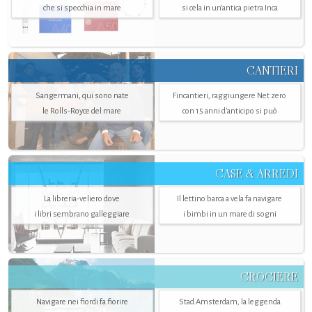
che si specchia in mare
si cela in un’antica pietra Inca
CANTIERI
Sangermani, qui sono nate
Fincantieri, raggiungere Net zero
le Rolls-Royce del mare
con 15 anni d'anticipo si può
CASE & ARREDI
La libreria-veliero dove
Il lettino barca a vela fa navigare
i libri sembrano galleggiare
i bimbi in un mare di sogni
CROCIERE
Navigare nei fiordi fa fiorire
Stad Amsterdam, la leggenda