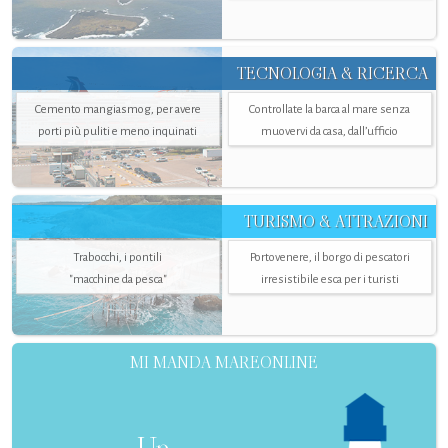
TECNOLOGIA & RICERCA
Cemento mangiasmog, per avere
Controllate la barca al mare senza
porti più puliti e meno inquinati
muovervi da casa, dall’ufficio
TURISMO & ATTRAZIONI
Trabocchi, i pontili
Portovenere, il borgo di pescatori
"macchine da pesca"
irresistibile esca per i turisti
MI MANDA MAREONLINE
Un