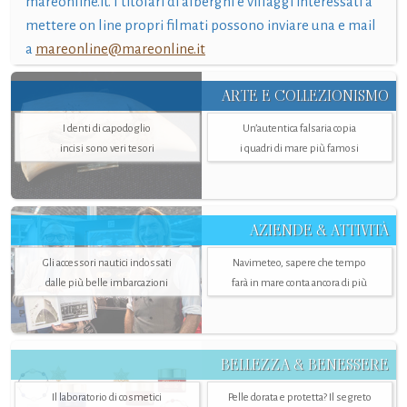
mareonline.it. I titolari di alberghi e villaggi interessati a
mettere on line propri filmati possono inviare una e mail
a
mareonline@mareonline.it
ARTE E COLLEZIONISMO
I denti di capodoglio
Un’autentica falsaria copia
incisi sono veri tesori
i quadri di mare più famosi
AZIENDE & ATTIVITÀ
Gli accessori nautici indossati
Navimeteo, sapere che tempo
dalle più belle imbarcazioni
farà in mare conta ancora di più
BELLEZZA & BENESSERE
Il laboratorio di cosmetici
Pelle dorata e protetta? Il segreto