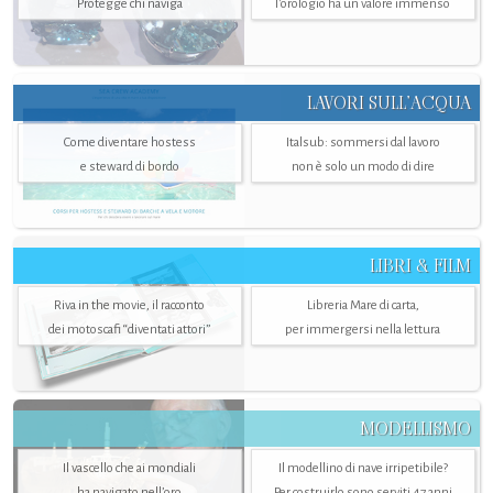
Protegge chi naviga
l'orologio ha un valore immenso
LAVORI SULL’ACQUA
Come diventare hostess
Italsub: sommersi dal lavoro
e steward di bordo
non è solo un modo di dire
LIBRI & FILM
Riva in the movie, il racconto
Libreria Mare di carta,
dei motoscafi “diventati attori”
per immergersi nella lettura
MODELLISMO
Il vascello che ai mondiali
Il modellino di nave irripetibile?
ha navigato nell’oro
Per costruirlo sono serviti 47 anni