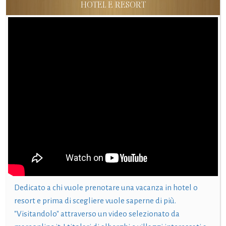
HOTEL E RESORT
Dedicato a chi vuole prenotare una vacanza in hotel o
resort e prima di scegliere vuole saperne di più.
"Visitandolo" attraverso un video selezionato da