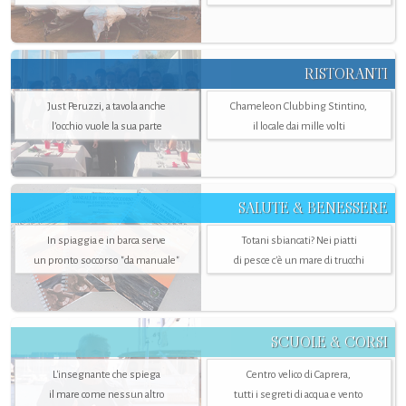
RISTORANTI
Just Peruzzi, a tavola anche
Chameleon Clubbing Stintino,
l’occhio vuole la sua parte
il locale dai mille volti
SALUTE & BENESSERE
In spiaggia e in barca serve
Totani sbiancati? Nei piatti
un pronto soccorso "da manuale"
di pesce c'è un mare di trucchi
SCUOLE & CORSI
L'insegnante che spiega
Centro velico di Caprera,
il mare come nessun altro
tutti i segreti di acqua e vento