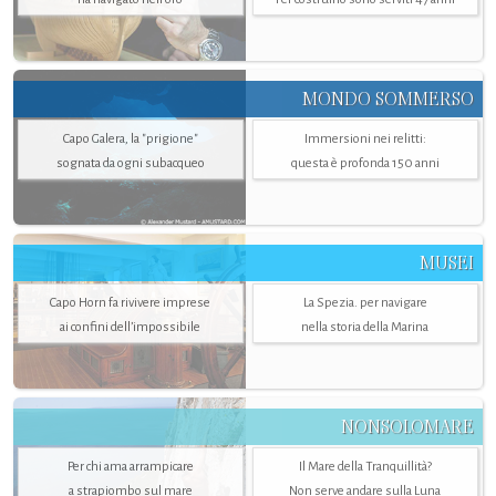
MONDO SOMMERSO
Capo Galera, la "prigione"
Immersioni nei relitti:
sognata da ogni subacqueo
questa è profonda 150 anni
MUSEI
Capo Horn fa rivivere imprese
La Spezia. per navigare
ai confini dell’impossibile
nella storia della Marina
NONSOLOMARE
Per chi ama arrampicare
Il Mare della Tranquillità?
a strapiombo sul mare
Non serve andare sulla Luna