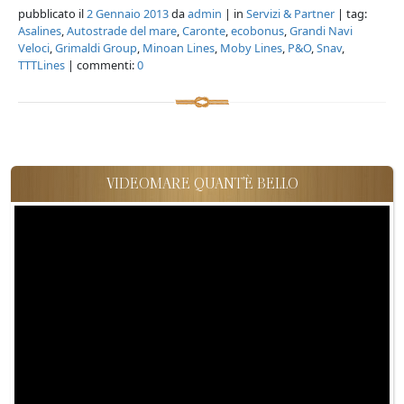
pubblicato il
2 Gennaio 2013
da
admin
| in
Servizi & Partner
| tag:
Asalines
,
Autostrade del mare
,
Caronte
,
ecobonus
,
Grandi Navi
Veloci
,
Grimaldi Group
,
Minoan Lines
,
Moby Lines
,
P&O
,
Snav
,
TTTLines
| commenti:
0
VIDEOMARE QUANT'È BELLO