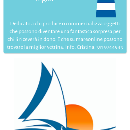
Dedicato a chi produce o commercializza oggetti
che possono diventare una fantastica sorpresa per
chi li riceverà in dono. E che su mareonline possono
trovare la miglior vetrina. Info: Cristina, 351 9744943