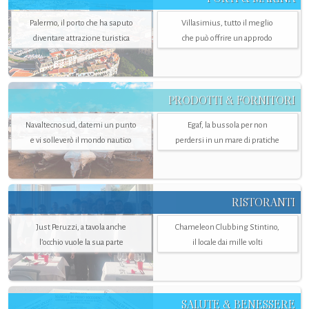
Palermo, il porto che ha saputo
Villasimius, tutto il meglio
diventare attrazione turistica
che può offrire un approdo
PRODOTTI & FORNITORI
Navaltecnosud, datemi un punto
Egaf, la bussola per non
e vi solleverò il mondo nautico
perdersi in un mare di pratiche
RISTORANTI
Just Peruzzi, a tavola anche
Chameleon Clubbing Stintino,
l’occhio vuole la sua parte
il locale dai mille volti
SALUTE & BENESSERE