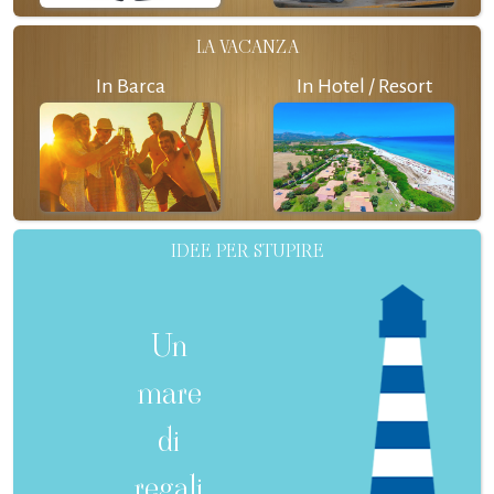
LA VACANZA
In Barca
In Hotel / Resort
IDEE PER STUPIRE
Un
mare
di
regali