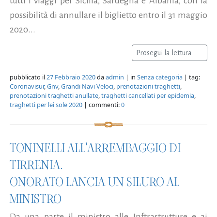
tutti i viaggi per Sicilia, Sardegna e Albania, con la
possibilità di annullare il biglietto entro il 31 maggio
2020...
Prosegui la lettura
pubblicato il
27 Febbraio 2020
da
admin
| in
Senza categoria
| tag:
Coronavisur
,
Gnv
,
Grandi Navi Veloci
,
prenotazioni traghetti
,
prenotazioni traghetti anullate
,
traghetti cancellati per epidemia
,
traghetti per lei sole 2020
| commenti:
0
TONINELLI ALL'ARREMBAGGIO DI
TIRRENIA.
ONORATO LANCIA UN SILURO AL
MINISTRO
Da una parte il ministro alle Inftrastrutture e ai