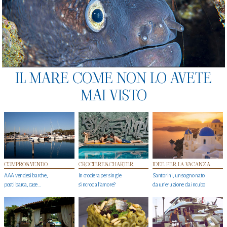
IL MARE COME NON LO AVETE
MAI VISTO
COMPRO&VENDO
CROCIERE&CHARTER
IDEE PER LA VACANZA
AAA vendesi barche,
In crociera per single
Santorini, un sogno nato
posti barca, case…
s'incrocia l’amore?
da un’eruzione da incubo