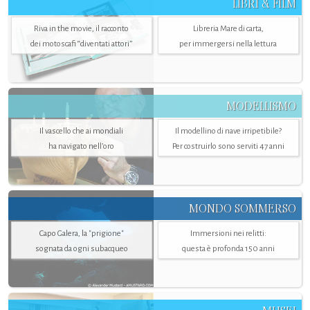
LIBRI & FILM
Riva in the movie, il racconto
Libreria Mare di carta,
dei motoscafi “diventati attori”
per immergersi nella lettura
MODELLISMO
Il vascello che ai mondiali
Il modellino di nave irripetibile?
ha navigato nell’oro
Per costruirlo sono serviti 47 anni
MONDO SOMMERSO
Capo Galera, la "prigione"
Immersioni nei relitti:
sognata da ogni subacqueo
questa è profonda 150 anni