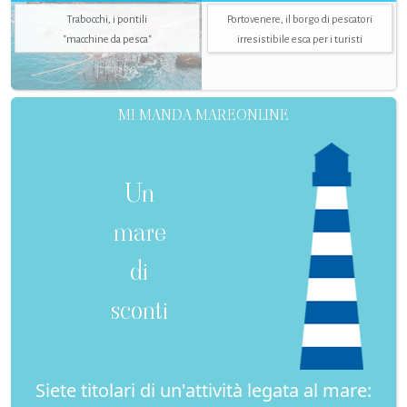
Trabocchi, i pontili
Portovenere, il borgo di pescatori
"macchine da pesca"
irresistibile esca per i turisti
MI MANDA MAREONLINE
Un
mare
di
sconti
Siete titolari di un'attività legata al mare: