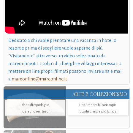
Dedicato a chi vuole prenotare una vacanza in hotel o
resort e prima di scegliere vuole saperne di più.
"Visitandolo" attraverso un video selezionato da
mareonline.it. I titolari di alberghi e villaggi interessati a
mettere on line propri filmati possono inviare una e mail
a
mareonline@mareonline.it
ARTE E COLLEZIONISMO
I denti di capodoglio
Un’autentica falsaria copia
incisi sono veri tesori
i quadri di mare più famosi