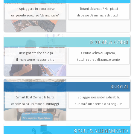
In spiaggia e in barca serve
Totani sbiancati? Nei piatti
un pronto soccorso "da manuale"
di pesce c'è un mare di trucchi
SCUOLE & CORSI
L'insegnante che spiega
Centro velico di Caprera,
il mare come nessun altro
tutti i segreti di acqua e vento
SERVIZI
Smart Boat Owner, la barca
Spiagge accessibili a disabili:
condivisa ha un mare di vantaggi
questa è un esempio da seguire
SPORT & ALLENAMENTO