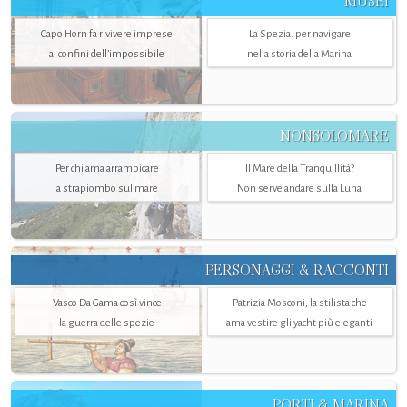
MUSEI
Capo Horn fa rivivere imprese
La Spezia. per navigare
ai confini dell’impossibile
nella storia della Marina
NONSOLOMARE
Per chi ama arrampicare
Il Mare della Tranquillità?
a strapiombo sul mare
Non serve andare sulla Luna
PERSONAGGI & RACCONTI
Vasco Da Gama così vince
Patrizia Mosconi, la stilista che
la guerra delle spezie
ama vestire gli yacht più eleganti
PORTI & MARINA