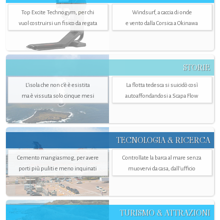
Top Excite Technogym, per chi
Windsurf, a caccia di onde
vuol costruirsi un fisico da regata
e vento dalla Corsica a Okinawa
STORIE
L’isola che non c'è è esistita
La flotta tedesca si suicidò così
ma è vissuta solo cinque mesi
autoaffondandosi a Scapa Flow
TECNOLOGIA & RICERCA
Cemento mangiasmog, per avere
Controllate la barca al mare senza
porti più puliti e meno inquinati
muovervi da casa, dall’ufficio
TURISMO & ATTRAZIONI