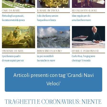
CASE DA MARE
IL MARE IN TAVOLA
REGALI SOTTO IL SOLE
Porto degli argonauti,
I cibi che fanno venire
Idee regalo per chi
la costa smeralda jonica
l’acquolina in bocca
ama barche e mare
UN MARE DI ARTE
IMMAGINI DA SOGNO
STORIE E PERSONAGGI
I più famosi quadri
Le più incredibili
Carlo Riva, l’ingegnere
di mare copiati per voi
burrasche in mare
che stupi' il mondo
Articoli presenti con tag 'Grandi Navi
Veloci'
TRAGHETTI E CORONAVIRUS: NIENTE