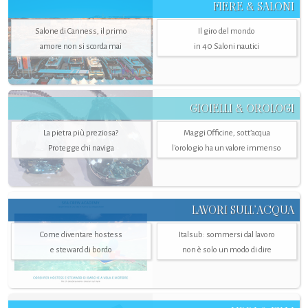
FIERE & SALONI
Salone di Canness, il primo
Il giro del mondo
amore non si scorda mai
in 40 Saloni nautici
GIOIELLI & OROLOGI
La pietra più preziosa?
Maggi Officine, sott’acqua
Protegge chi naviga
l'orologio ha un valore immenso
LAVORI SULL’ACQUA
Come diventare hostess
Italsub: sommersi dal lavoro
e steward di bordo
non è solo un modo di dire