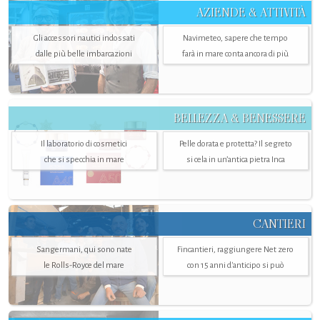
AZIENDE & ATTIVITÀ
Gli accessori nautici indossati
Navimeteo, sapere che tempo
dalle più belle imbarcazioni
farà in mare conta ancora di più
BELLEZZA & BENESSERE
Il laboratorio di cosmetici
Pelle dorata e protetta? Il segreto
che si specchia in mare
si cela in un’antica pietra Inca
CANTIERI
Sangermani, qui sono nate
Fincantieri, raggiungere Net zero
le Rolls-Royce del mare
con 15 anni d'anticipo si può