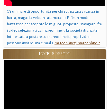
C'è un mare di opportunità per chi sogna una vacanza in
barca, magari a vela, in catamarano. E c'è un modo
fantastico per scoprire le migliori proposte: "navigare" fra
i video selezionati da mareonline.it. Le società di charter
interessate a postare su mareonline.it propri video
possono inviare una e mail a
mareonline@mareonline.it
HOTEL E RESORT