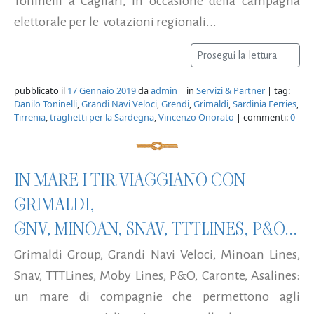
Toninelli a Cagliari, in occasione della campagna
elettorale per le votazioni regionali...
Prosegui la lettura
pubblicato il
17 Gennaio 2019
da
admin
| in
Servizi & Partner
| tag:
Danilo Toninelli
,
Grandi Navi Veloci
,
Grendi
,
Grimaldi
,
Sardinia Ferries
,
Tirrenia
,
traghetti per la Sardegna
,
Vincenzo Onorato
| commenti:
0
IN MARE I TIR VIAGGIANO CON
GRIMALDI,
GNV, MINOAN, SNAV, TTTLINES, P&O...
Grimaldi Group, Grandi Navi Veloci, Minoan Lines,
Snav, TTTLines, Moby Lines, P&O, Caronte, Asalines:
un mare di compagnie che permettono agli