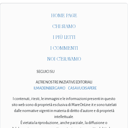
CHI SIAMO
I PIÙ LETTI
I COMMENTI
NOI C'ERAVAMO
SEGUICI SU
ALTRE NOSTRE INIZIATIVE EDITORIALI
ILMADEINBERGAMO
CASAVUOISAPERE
I contenuti, i testi, le immagini e le informazioni presenti in questo
sito web sono di proprietà esclusiva di MareOnLine.it e sono tutelati
dalle normative vigenti in materia di diritto d'autore e di proprietà
intellettuale.
È vietata la riproduzione, anche parziale, la diffusione o
l'elaborazione senza preventiva autorizzazione scritta del titolare.
Testata giornalistica iscritta al numero 3/2026 del Registro Stampa