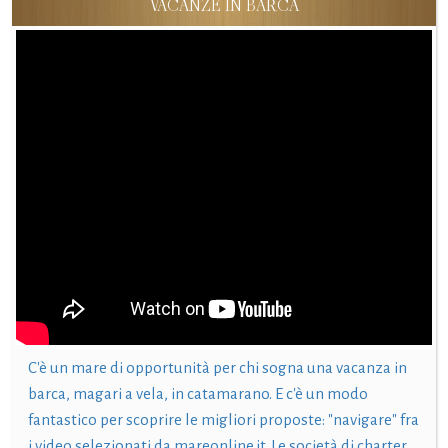
VACANZE IN BARCA
C'è un mare di opportunità per chi sogna una vacanza in
barca, magari a vela, in catamarano. E c'è un modo
fantastico per scoprire le migliori proposte: "navigare" fra
i video selezionati da mareonline.it. Le società di charter