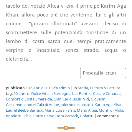
tavolo del notaio Altea vi era il principe Karim Aga
Khan, allora poco più che ventenne: lui e gli altri
cinque “giovani illuminati” avevano deciso di
scommettere sulle potenzialità turistiche di un
lembo di costa sarda quei tempi praticamente
vergine e inospitale, senza strade, acqua o
elettricità...
Prosegui la lettura
pubblicato il
16 Aprile 2013
da
admin
| in
Storia, Cultura & Lettura
|
tag:
50 anni di Dolce Vita in Sardegna
,
bar Pontile
,
Cesare Cunaccia
,
Consorzio Costa Smeralda
,
Gian Carlo Busiri Vici
,
Giovanni
Gelsomino
,
hotel Cala di Volpe
,
inferno dei pastori
,
Karim Aga Khan
,
Laurel Beebe Barrack
,
Maria Luisa Farris
,
Mario Altea
,
Monti di Mola
,
notaio in Olbia
,
Porto Cervo
,
Tom Barrack
,
Unfarru
| commenti:
0