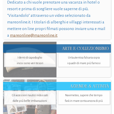
Dedicato a chi vuole prenotare una vacanza in hotel o
resort e prima di scegliere vuole saperne di più.
"Visitandolo" attraverso un video selezionato da
mareonline.it. I titolari di alberghi e villaggi interessati a
mettere on line propri filmati possono inviare una e mail
a
mareonline@mareonline.it
ARTE E COLLEZIONISMO
I denti di capodoglio
Un’autentica falsaria copia
incisi sono veri tesori
i quadri di mare più famosi
AZIENDE & ATTIVITÀ
Gli accessori nautici indossati
Navimeteo, sapere che tempo
dalle più belle imbarcazioni
farà in mare conta ancora di più