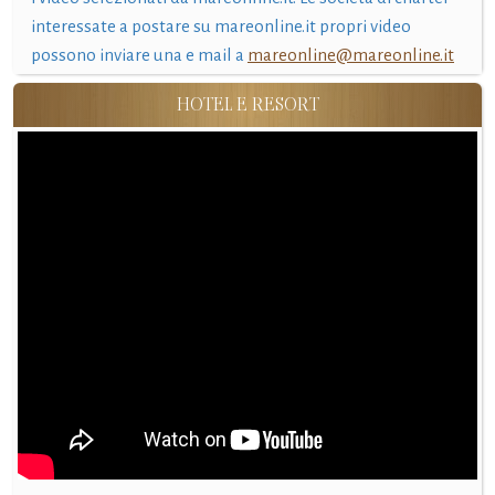
interessate a postare su mareonline.it propri video
possono inviare una e mail a
mareonline@mareonline.it
HOTEL E RESORT