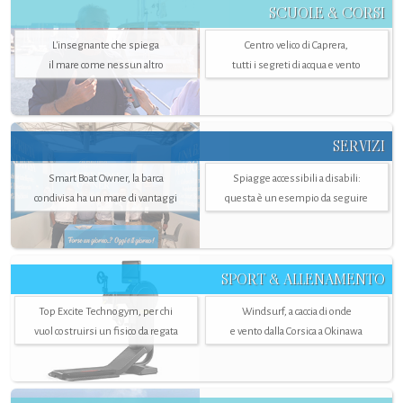
SCUOLE & CORSI
L'insegnante che spiega
Centro velico di Caprera,
il mare come nessun altro
tutti i segreti di acqua e vento
SERVIZI
Smart Boat Owner, la barca
Spiagge accessibili a disabili:
condivisa ha un mare di vantaggi
questa è un esempio da seguire
SPORT & ALLENAMENTO
Top Excite Technogym, per chi
Windsurf, a caccia di onde
vuol costruirsi un fisico da regata
e vento dalla Corsica a Okinawa