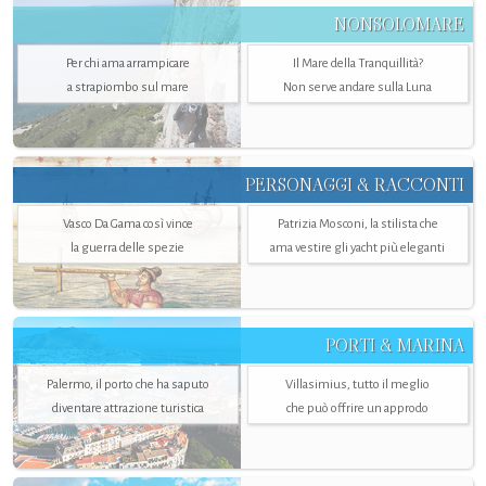
NONSOLOMARE
Per chi ama arrampicare
Il Mare della Tranquillità?
a strapiombo sul mare
Non serve andare sulla Luna
PERSONAGGI & RACCONTI
Vasco Da Gama così vince
Patrizia Mosconi, la stilista che
la guerra delle spezie
ama vestire gli yacht più eleganti
PORTI & MARINA
Palermo, il porto che ha saputo
Villasimius, tutto il meglio
diventare attrazione turistica
che può offrire un approdo