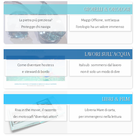
GIOIELLI & OROLOGI
La pietra più preziosa?
Maggi Officine, sott’acqua
Protegge chi naviga
l'orologio ha un valore immenso
LAVORI SULL’ACQUA
Come diventare hostess
Italsub: sommersi dal lavoro
e steward di bordo
non è solo un modo di dire
LIBRI & FILM
Riva in the movie, il racconto
Libreria Mare di carta,
dei motoscafi “diventati attori”
per immergersi nella lettura