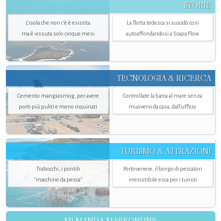
STORIE
L’isola che non c'è è esistita
La flotta tedesca si suicidò così
ma è vissuta solo cinque mesi
autoaffondandosi a Scapa Flow
TECNOLOGIA & RICERCA
Cemento mangiasmog, per avere
Controllate la barca al mare senza
porti più puliti e meno inquinati
muovervi da casa, dall’ufficio
TURISMO & ATTRAZIONI
Trabocchi, i pontili
Portovenere, il borgo di pescatori
"macchine da pesca"
irresistibile esca per i turisti
MI MANDA MAREONLINE