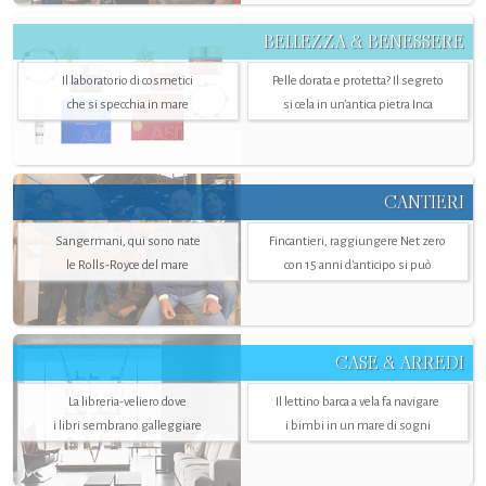
BELLEZZA & BENESSERE
Il laboratorio di cosmetici
Pelle dorata e protetta? Il segreto
che si specchia in mare
si cela in un’antica pietra Inca
CANTIERI
Sangermani, qui sono nate
Fincantieri, raggiungere Net zero
le Rolls-Royce del mare
con 15 anni d'anticipo si può
CASE & ARREDI
La libreria-veliero dove
Il lettino barca a vela fa navigare
i libri sembrano galleggiare
i bimbi in un mare di sogni