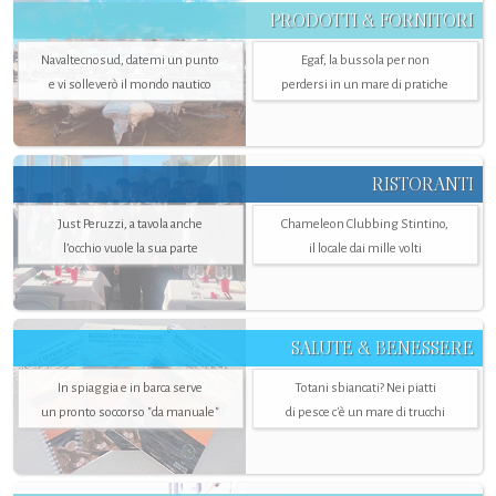
PRODOTTI & FORNITORI
Navaltecnosud, datemi un punto
Egaf, la bussola per non
e vi solleverò il mondo nautico
perdersi in un mare di pratiche
RISTORANTI
Just Peruzzi, a tavola anche
Chameleon Clubbing Stintino,
l’occhio vuole la sua parte
il locale dai mille volti
SALUTE & BENESSERE
In spiaggia e in barca serve
Totani sbiancati? Nei piatti
un pronto soccorso "da manuale"
di pesce c'è un mare di trucchi