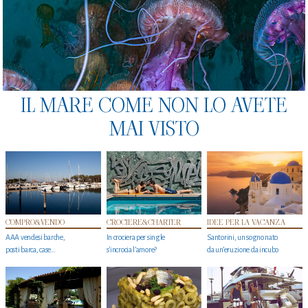
IL MARE COME NON LO AVETE
MAI VISTO
COMPRO&VENDO
CROCIERE&CHARTER
IDEE PER LA VACANZA
AAA vendesi barche,
In crociera per single
Santorini, un sogno nato
posti barca, case…
s'incrocia l’amore?
da un’eruzione da incubo