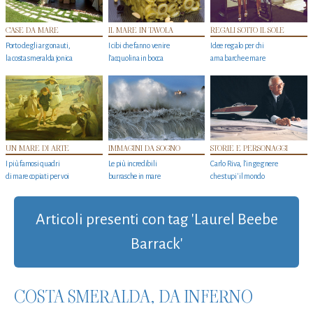
CASE DA MARE
IL MARE IN TAVOLA
REGALI SOTTO IL SOLE
Porto degli argonauti,
I cibi che fanno venire
Idee regalo per chi
la costa smeralda jonica
l’acquolina in bocca
ama barche e mare
UN MARE DI ARTE
IMMAGINI DA SOGNO
STORIE E PERSONAGGI
I più famosi quadri
Le più incredibili
Carlo Riva, l’ingegnere
di mare copiati per voi
burrasche in mare
che stupi' il mondo
Articoli presenti con tag 'Laurel Beebe
Barrack'
COSTA SMERALDA, DA INFERNO