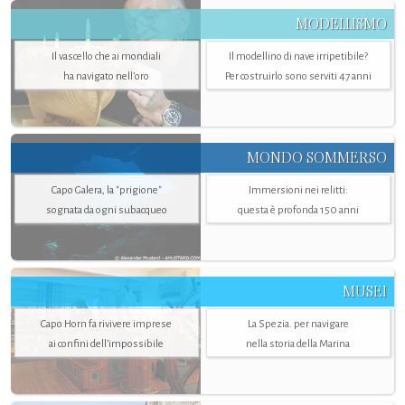
MODELLISMO
Il vascello che ai mondiali
Il modellino di nave irripetibile?
ha navigato nell’oro
Per costruirlo sono serviti 47 anni
MONDO SOMMERSO
Capo Galera, la "prigione"
Immersioni nei relitti:
sognata da ogni subacqueo
questa è profonda 150 anni
MUSEI
Capo Horn fa rivivere imprese
La Spezia. per navigare
ai confini dell’impossibile
nella storia della Marina