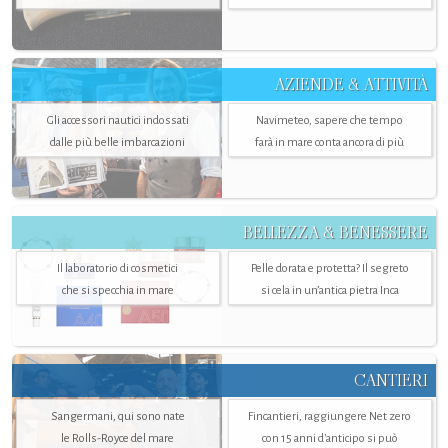
AZIENDE & ATTIVITÀ
Gli accessori nautici indossati
Navimeteo, sapere che tempo
dalle più belle imbarcazioni
farà in mare conta ancora di più
BELLEZZA & BENESSERE
Il laboratorio di cosmetici
Pelle dorata e protetta? Il segreto
che si specchia in mare
si cela in un’antica pietra Inca
CANTIERI
Sangermani, qui sono nate
Fincantieri, raggiungere Net zero
le Rolls-Royce del mare
con 15 anni d'anticipo si può