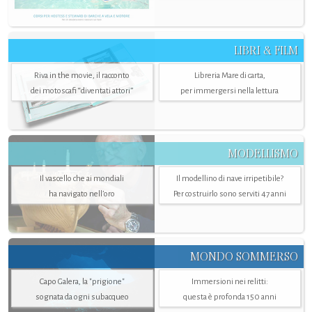
LIBRI & FILM
Riva in the movie, il racconto
Libreria Mare di carta,
dei motoscafi “diventati attori”
per immergersi nella lettura
MODELLISMO
Il vascello che ai mondiali
Il modellino di nave irripetibile?
ha navigato nell’oro
Per costruirlo sono serviti 47 anni
MONDO SOMMERSO
Capo Galera, la "prigione"
Immersioni nei relitti:
sognata da ogni subacqueo
questa è profonda 150 anni