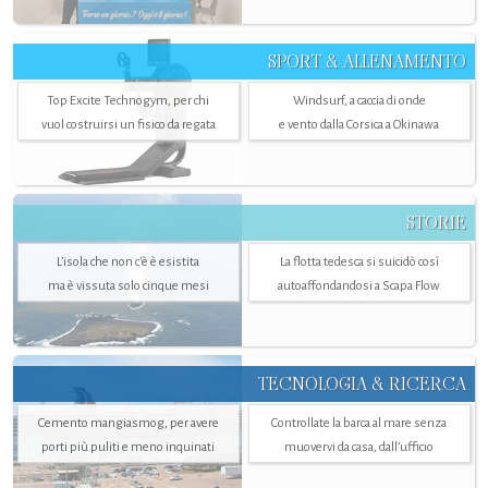
SPORT & ALLENAMENTO
Top Excite Technogym, per chi
Windsurf, a caccia di onde
vuol costruirsi un fisico da regata
e vento dalla Corsica a Okinawa
STORIE
L’isola che non c'è è esistita
La flotta tedesca si suicidò così
ma è vissuta solo cinque mesi
autoaffondandosi a Scapa Flow
TECNOLOGIA & RICERCA
Cemento mangiasmog, per avere
Controllate la barca al mare senza
porti più puliti e meno inquinati
muovervi da casa, dall’ufficio