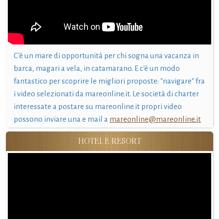
C'è un mare di opportunità per chi sogna una vacanza in
barca, magari a vela, in catamarano. E c'è un modo
fantastico per scoprire le migliori proposte: "navigare" fra
i video selezionati da mareonline.it. Le società di charter
interessate a postare su mareonline.it propri video
possono inviare una e mail a
mareonline@mareonline.it
HOTEL E RESORT