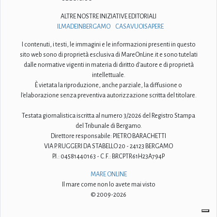
ALTRE NOSTRE INIZIATIVE EDITORIALI
ILMADEINBERGAMO
CASAVUOISAPERE
I contenuti, i testi, le immagini e le informazioni presenti in questo
sito web sono di proprietà esclusiva di MareOnLine.it e sono tutelati
dalle normative vigenti in materia di diritto d'autore e di proprietà
intellettuale.
È vietata la riproduzione, anche parziale, la diffusione o
l'elaborazione senza preventiva autorizzazione scritta del titolare.
Testata giornalistica iscritta al numero 3/2026 del Registro Stampa
del Tribunale di Bergamo.
Direttore responsabile: PIETRO BARACHETTI
VIA P. RUGGERI DA STABELLO 20 - 24123 BERGAMO
P.I.: 04581440163 - C.F.: BRCPTR61H23A794P
MARE ONLINE
Il mare come non lo avete mai visto
© 2009-2026