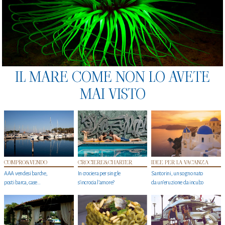
IL MARE COME NON LO AVETE
MAI VISTO
COMPRO&VENDO
CROCIERE&CHARTER
IDEE PER LA VACANZA
AAA vendesi barche,
In crociera per single
Santorini, un sogno nato
posti barca, case…
s'incrocia l’amore?
da un’eruzione da incubo