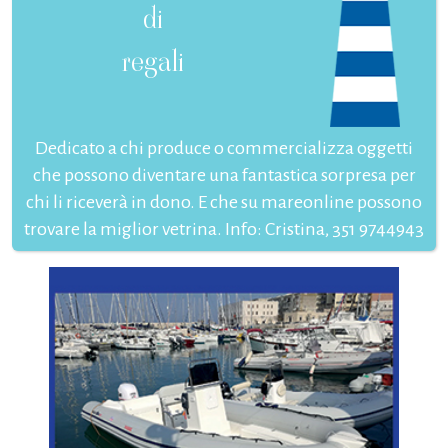
di
regali
Dedicato a chi produce o commercializza oggetti
che possono diventare una fantastica sorpresa per
chi li riceverà in dono. E che su mareonline possono
trovare la miglior vetrina. Info: Cristina, 351 9744943