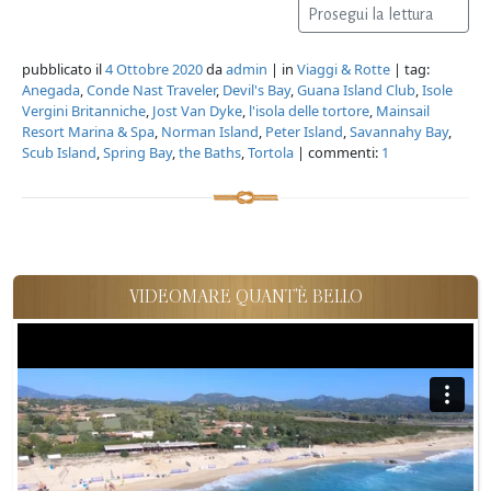
Prosegui la lettura
pubblicato il
4 Ottobre 2020
da
admin
| in
Viaggi & Rotte
| tag:
Anegada
,
Conde Nast Traveler
,
Devil's Bay
,
Guana Island Club
,
Isole
Vergini Britanniche
,
Jost Van Dyke
,
l'isola delle tortore
,
Mainsail
Resort Marina & Spa
,
Norman Island
,
Peter Island
,
Savannahy Bay
,
Scub Island
,
Spring Bay
,
the Baths
,
Tortola
| commenti:
1
VIDEOMARE QUANT'È BELLO