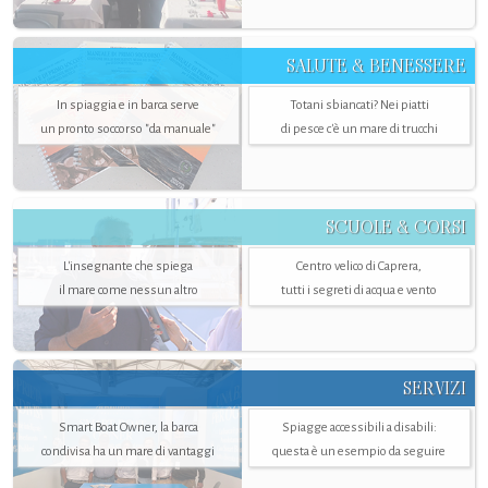
SALUTE & BENESSERE
In spiaggia e in barca serve
Totani sbiancati? Nei piatti
un pronto soccorso "da manuale"
di pesce c'è un mare di trucchi
SCUOLE & CORSI
L'insegnante che spiega
Centro velico di Caprera,
il mare come nessun altro
tutti i segreti di acqua e vento
SERVIZI
Smart Boat Owner, la barca
Spiagge accessibili a disabili:
condivisa ha un mare di vantaggi
questa è un esempio da seguire