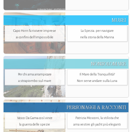
MUSEI
Capo Horn fa rivivere imprese
La Spezia. per navigare
ai confini dell’impossibile
nella storia della Marina
NONSOLOMARE
Per chi ama arrampicare
Il Mare della Tranquillità?
a strapiombo sul mare
Non serve andare sulla Luna
PERSONAGGI & RACCONTI
Vasco Da Gama così vince
Patrizia Mosconi, la stilista che
la guerra delle spezie
ama vestire gli yacht più eleganti