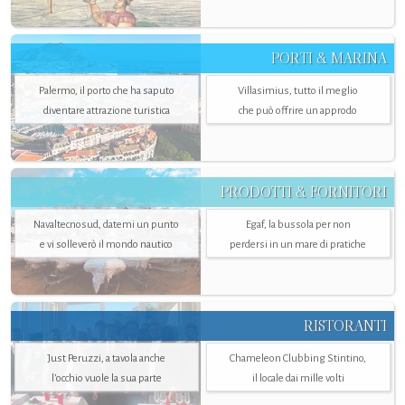
PORTI & MARINA
Palermo, il porto che ha saputo
Villasimius, tutto il meglio
diventare attrazione turistica
che può offrire un approdo
PRODOTTI & FORNITORI
Navaltecnosud, datemi un punto
Egaf, la bussola per non
e vi solleverò il mondo nautico
perdersi in un mare di pratiche
RISTORANTI
Just Peruzzi, a tavola anche
Chameleon Clubbing Stintino,
l’occhio vuole la sua parte
il locale dai mille volti