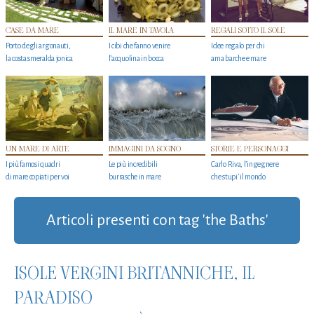
CASE DA MARE
IL MARE IN TAVOLA
REGALI SOTTO IL SOLE
Porto degli argonauti,
I cibi che fanno venire
Idee regalo per chi
la costa smeralda jonica
l’acquolina in bocca
ama barche e mare
UN MARE DI ARTE
IMMAGINI DA SOGNO
STORIE E PERSONAGGI
I più famosi quadri
Le più incredibili
Carlo Riva, l’ingegnere
di mare copiati per voi
burrasche in mare
che stupi' il mondo
Articoli presenti con tag 'the Baths'
ISOLE VERGINI BRITANNICHE, IL
PARADISO