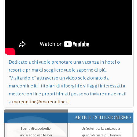
Dedicato a chi vuole prenotare una vacanza in hotel o
resort e prima di scegliere vuole saperne di più.
"Visitandolo" attraverso un video selezionato da
mareonline.it. I titolari di alberghi e villaggi interessati a
mettere on line propri filmati possono inviare una e mail
a
mareonline@mareonline.it
ARTE E COLLEZIONISMO
I denti di capodoglio
Un’autentica falsaria copia
incisi sono veri tesori
i quadri di mare più famosi