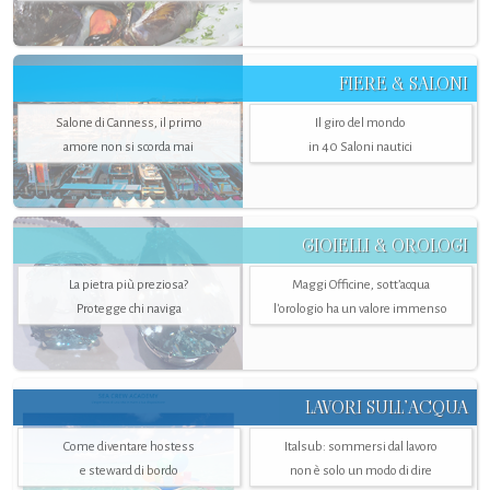
FIERE & SALONI
Salone di Canness, il primo
Il giro del mondo
amore non si scorda mai
in 40 Saloni nautici
GIOIELLI & OROLOGI
La pietra più preziosa?
Maggi Officine, sott’acqua
Protegge chi naviga
l'orologio ha un valore immenso
LAVORI SULL’ACQUA
Come diventare hostess
Italsub: sommersi dal lavoro
e steward di bordo
non è solo un modo di dire