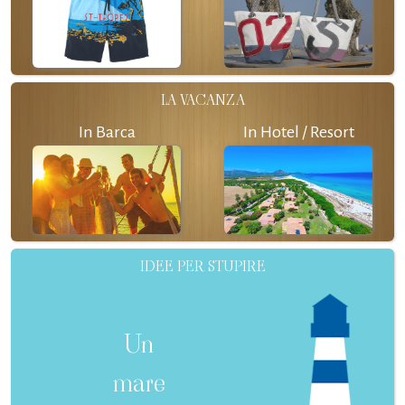
LA VACANZA
In Barca
In Hotel / Resort
IDEE PER STUPIRE
Un
mare