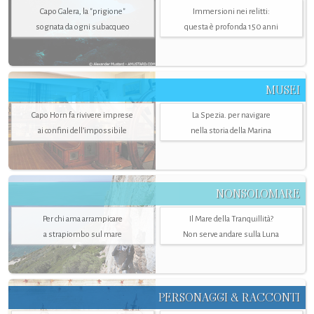
Capo Galera, la "prigione"
Immersioni nei relitti:
sognata da ogni subacqueo
questa è profonda 150 anni
MUSEI
Capo Horn fa rivivere imprese
La Spezia. per navigare
ai confini dell’impossibile
nella storia della Marina
NONSOLOMARE
Per chi ama arrampicare
Il Mare della Tranquillità?
a strapiombo sul mare
Non serve andare sulla Luna
PERSONAGGI & RACCONTI