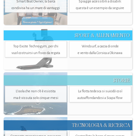
Smart Boat Owner, la barca
Spiagge accessibili a disabili:
condivisa ha un mare di vantaggi
questa è un esempio da seguire
SPORT & ALLENAMENTO
Top Excite Technogym, per chi
Windsurf, a caccia di onde
vuol costruirsi un fisico da regata
e vento dalla Corsica a Okinawa
STORIE
L’isola che non c'è è esistita
La flotta tedesca si suicidò così
ma è vissuta solo cinque mesi
autoaffondandosi a Scapa Flow
TECNOLOGIA & RICERCA