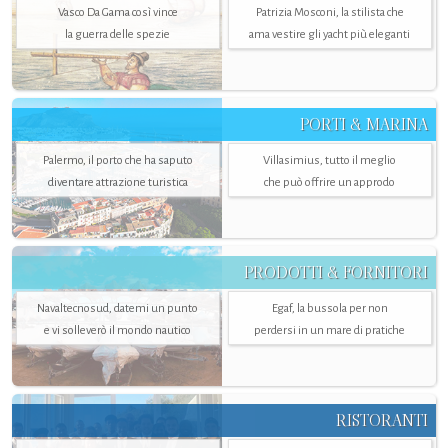
Vasco Da Gama così vince
Patrizia Mosconi, la stilista che
la guerra delle spezie
ama vestire gli yacht più eleganti
PORTI & MARINA
Palermo, il porto che ha saputo
Villasimius, tutto il meglio
diventare attrazione turistica
che può offrire un approdo
PRODOTTI & FORNITORI
Navaltecnosud, datemi un punto
Egaf, la bussola per non
e vi solleverò il mondo nautico
perdersi in un mare di pratiche
RISTORANTI