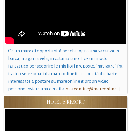
C'è un mare di opportunità per chi sogna una vacanza in
barca, magari a vela, in catamarano. E c'è un modo
fantastico per scoprire le migliori proposte: "navigare" fra
i video selezionati da mareonline.it. Le società di charter
interessate a postare su mareonline.it propri video
possono inviare una e mail a
mareonline@mareonline.it
HOTEL E RESORT