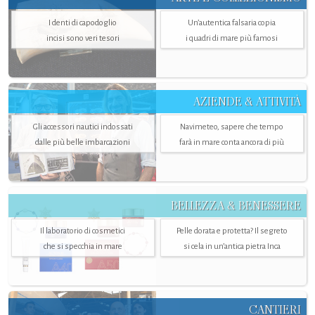
I denti di capodoglio
Un’autentica falsaria copia
incisi sono veri tesori
i quadri di mare più famosi
AZIENDE & ATTIVITÀ
Gli accessori nautici indossati
Navimeteo, sapere che tempo
dalle più belle imbarcazioni
farà in mare conta ancora di più
BELLEZZA & BENESSERE
Il laboratorio di cosmetici
Pelle dorata e protetta? Il segreto
che si specchia in mare
si cela in un’antica pietra Inca
CANTIERI