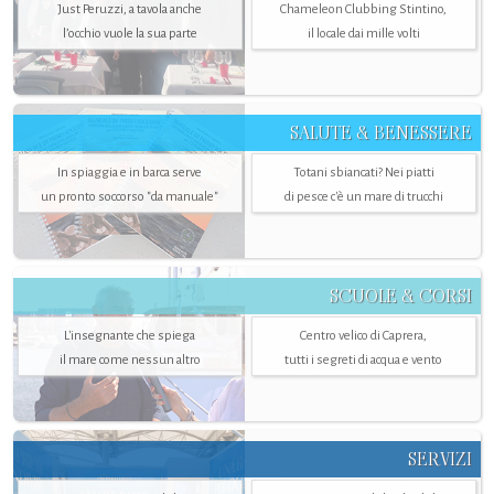
Just Peruzzi, a tavola anche
Chameleon Clubbing Stintino,
l’occhio vuole la sua parte
il locale dai mille volti
SALUTE & BENESSERE
In spiaggia e in barca serve
Totani sbiancati? Nei piatti
un pronto soccorso "da manuale"
di pesce c'è un mare di trucchi
SCUOLE & CORSI
L'insegnante che spiega
Centro velico di Caprera,
il mare come nessun altro
tutti i segreti di acqua e vento
SERVIZI