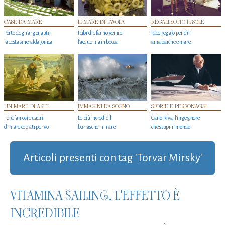
CASE DA MARE
IL MARE IN TAVOLA
REGALI SOTTO IL SOLE
Porto degli argonauti,
I cibi che fanno venire
Idee regalo per chi
la costa smeralda jonica
l’acquolina in bocca
ama barche e mare
UN MARE DI ARTE
IMMAGINI DA SOGNO
STORIE E PERSONAGGI
I più famosi quadri
Le più incredibili
Carlo Riva, l’ingegnere
di mare copiati per voi
burrasche in mare
che stupi' il mondo
Articoli presenti con tag 'Torvar Mirsky'
VITAMINA SAILING, L'EFFETTO È
INCREDIBILE