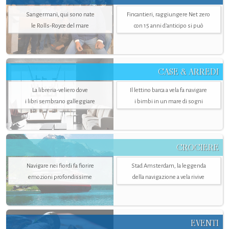
Sangermani, qui sono nate
Fincantieri, raggiungere Net zero
le Rolls-Royce del mare
con 15 anni d'anticipo si può
CASE & ARREDI
La libreria-veliero dove
Il lettino barca a vela fa navigare
i libri sembrano galleggiare
i bimbi in un mare di sogni
CROCIERE
Navigare nei fiordi fa fiorire
Stad Amsterdam, la leggenda
emozioni profondissime
della navigazione a vela rivive
EVENTI