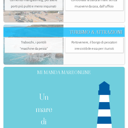
Cemento mangiasmog, per avere
Controllate la barca al mare senza
porti più puliti e meno inquinati
muovervi da casa, dall’ufficio
TURISMO & ATTRAZIONI
Trabocchi, i pontili
Portovenere, il borgo di pescatori
"macchine da pesca"
irresistibile esca per i turisti
MI MANDA MAREONLINE
Un
mare
di