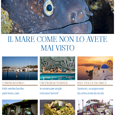
IL MARE COME NON LO AVETE
MAI VISTO
COMPRO&VENDO
CROCIERE&CHARTER
IDEE PER LA VACANZA
AAA vendesi barche,
In crociera per single
Santorini, un sogno nato
posti barca, case…
s'incrocia l’amore?
da un’eruzione da incubo