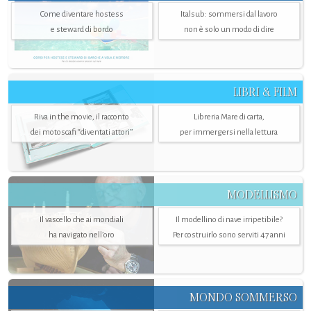
Come diventare hostess
Italsub: sommersi dal lavoro
e steward di bordo
non è solo un modo di dire
LIBRI & FILM
Riva in the movie, il racconto
Libreria Mare di carta,
dei motoscafi “diventati attori”
per immergersi nella lettura
MODELLISMO
Il vascello che ai mondiali
Il modellino di nave irripetibile?
ha navigato nell’oro
Per costruirlo sono serviti 47 anni
MONDO SOMMERSO