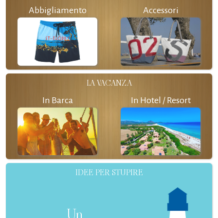
Abbigliamento
Accessori
LA VACANZA
In Barca
In Hotel / Resort
IDEE PER STUPIRE
Un