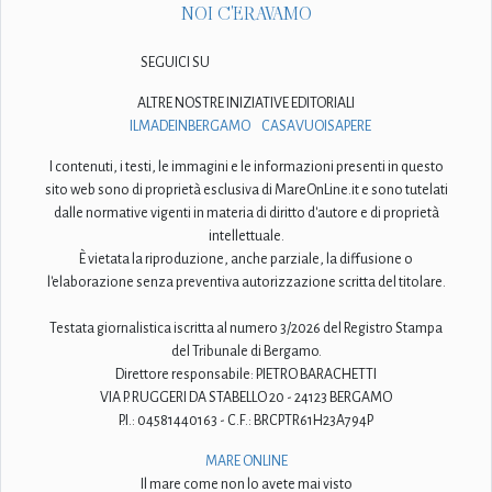
NOI C'ERAVAMO
SEGUICI SU
ALTRE NOSTRE INIZIATIVE EDITORIALI
ILMADEINBERGAMO
CASAVUOISAPERE
I contenuti, i testi, le immagini e le informazioni presenti in questo
sito web sono di proprietà esclusiva di MareOnLine.it e sono tutelati
dalle normative vigenti in materia di diritto d'autore e di proprietà
intellettuale.
È vietata la riproduzione, anche parziale, la diffusione o
l'elaborazione senza preventiva autorizzazione scritta del titolare.
Testata giornalistica iscritta al numero 3/2026 del Registro Stampa
del Tribunale di Bergamo.
Direttore responsabile: PIETRO BARACHETTI
VIA P. RUGGERI DA STABELLO 20 - 24123 BERGAMO
P.I.: 04581440163 - C.F.: BRCPTR61H23A794P
MARE ONLINE
Il mare come non lo avete mai visto