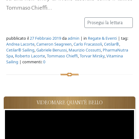
Tommaso Chieffi...
Prosegui la lettura
pubblicato il
27 Febbraio 2019
da
admin
| in
Regate & Eventi
| tag:
Andrea Lacorte
,
Cameron Seagreen
,
Carlo Fracassoli
,
Cetilar®
,
Cetilar® Sailing
,
Gabriele Benussi
,
Maurizio Cossutti
,
PharmaNutra
Spa
,
Roberto Lacorte
,
Tommaso Chieffi
,
Torvar Mirsky
,
Vitamina
Sailing
| commenti:
0
VIDEOMARE QUANT'È BELLO