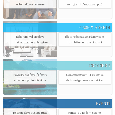
le Rolls-Royce del mare
con 15 anni d'anticipo si può
CASE & ARREDI
La libreria-veliero dove
Il lettino barca a vela fa navigare
i libri sembrano galleggiare
i bimbi in un mare di sogni
CROCIERE
Navigare nei fiordi fa fiorire
Stad Amsterdam, la leggenda
emozioni profondissime
della navigazione a vela rivive
EVENTI
Le sagre dove gustare tutto
Fondali puliti, la missione