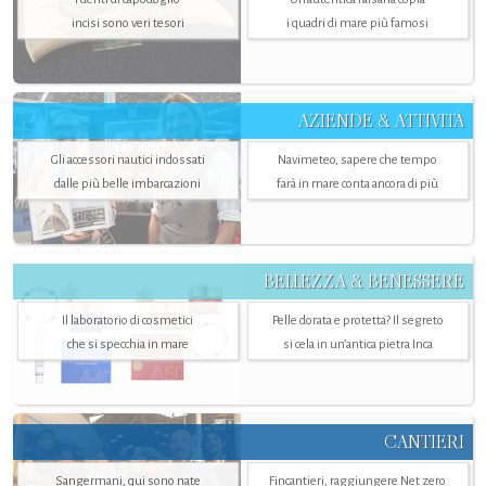
incisi sono veri tesori
i quadri di mare più famosi
AZIENDE & ATTIVITÀ
Gli accessori nautici indossati
Navimeteo, sapere che tempo
dalle più belle imbarcazioni
farà in mare conta ancora di più
BELLEZZA & BENESSERE
Il laboratorio di cosmetici
Pelle dorata e protetta? Il segreto
che si specchia in mare
si cela in un’antica pietra Inca
CANTIERI
Sangermani, qui sono nate
Fincantieri, raggiungere Net zero