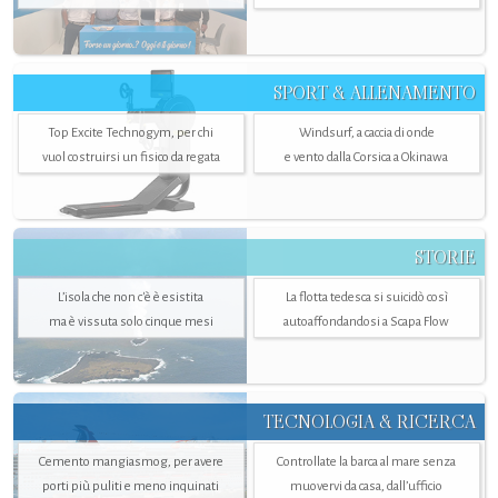
SPORT & ALLENAMENTO
Top Excite Technogym, per chi
Windsurf, a caccia di onde
vuol costruirsi un fisico da regata
e vento dalla Corsica a Okinawa
STORIE
L’isola che non c'è è esistita
La flotta tedesca si suicidò così
ma è vissuta solo cinque mesi
autoaffondandosi a Scapa Flow
TECNOLOGIA & RICERCA
Cemento mangiasmog, per avere
Controllate la barca al mare senza
porti più puliti e meno inquinati
muovervi da casa, dall’ufficio