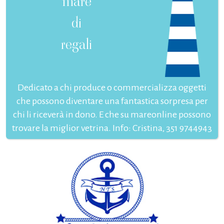
mare
di
regali
Dedicato a chi produce o commercializza oggetti
che possono diventare una fantastica sorpresa per
chi li riceverà in dono. E che su mareonline possono
trovare la miglior vetrina. Info: Cristina, 351 9744943