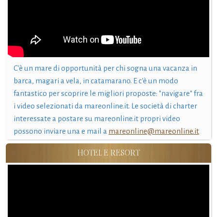
C'è un mare di opportunità per chi sogna una vacanza in
barca, magari a vela, in catamarano. E c'è un modo
fantastico per scoprire le migliori proposte: "navigare" fra
i video selezionati da mareonline.it. Le società di charter
interessate a postare su mareonline.it propri video
possono inviare una e mail a
mareonline@mareonline.it
HOTEL E RESORT