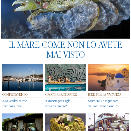
IL MARE COME NON LO AVETE
MAI VISTO
COMPRO&VENDO
CROCIERE&CHARTER
IDEE PER LA VACANZA
AAA vendesi barche,
In crociera per single
Santorini, un sogno nato
posti barca, case…
s'incrocia l’amore?
da un’eruzione da incubo