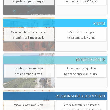
sognata da ogni subacqueo
questa è profonda 150 anni
MUSEI
Capo Horn fa rivivere imprese
La Spezia. per navigare
ai confini dell’impossibile
nella storia della Marina
NONSOLOMARE
Per chi ama arrampicare
Il Mare della Tranquillità?
a strapiombo sul mare
Non serve andare sulla Luna
PERSONAGGI & RACCONTI
Vasco Da Gama così vince
Patrizia Mosconi, la stilista che