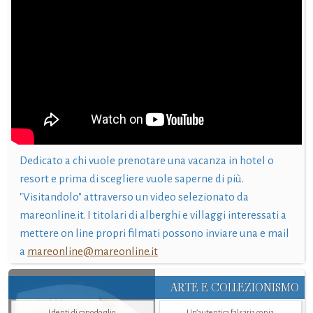
Dedicato a chi vuole prenotare una vacanza in hotel o
resort e prima di scegliere vuole saperne di più.
"Visitandolo" attraverso un video selezionato da
mareonline.it. I titolari di alberghi e villaggi interessati a
mettere on line propri filmati possono inviare una e mail
a
mareonline@mareonline.it
ARTE E COLLEZIONISMO
I denti di capodoglio
Un’autentica falsaria copia