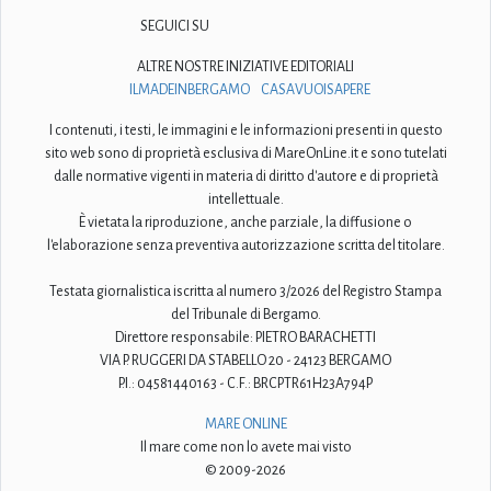
SEGUICI SU
ALTRE NOSTRE INIZIATIVE EDITORIALI
ILMADEINBERGAMO
CASAVUOISAPERE
I contenuti, i testi, le immagini e le informazioni presenti in questo
sito web sono di proprietà esclusiva di MareOnLine.it e sono tutelati
dalle normative vigenti in materia di diritto d'autore e di proprietà
intellettuale.
È vietata la riproduzione, anche parziale, la diffusione o
l'elaborazione senza preventiva autorizzazione scritta del titolare.
Testata giornalistica iscritta al numero 3/2026 del Registro Stampa
del Tribunale di Bergamo.
Direttore responsabile: PIETRO BARACHETTI
VIA P. RUGGERI DA STABELLO 20 - 24123 BERGAMO
P.I.: 04581440163 - C.F.: BRCPTR61H23A794P
MARE ONLINE
Il mare come non lo avete mai visto
© 2009-2026