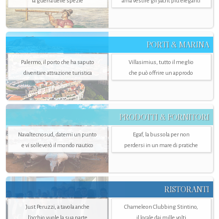
la guerra delle spezie
ama vestire gli yacht più eleganti
PORTI & MARINA
Palermo, il porto che ha saputo
Villasimius, tutto il meglio
diventare attrazione turistica
che può offrire un approdo
PRODOTTI & FORNITORI
Navaltecnosud, datemi un punto
Egaf, la bussola per non
e vi solleverò il mondo nautico
perdersi in un mare di pratiche
RISTORANTI
Just Peruzzi, a tavola anche
Chameleon Clubbing Stintino,
l’occhio vuole la sua parte
il locale dai mille volti