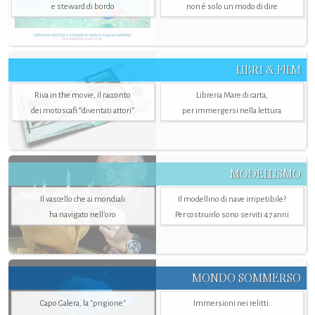
e steward di bordo
non è solo un modo di dire
LIBRI & FILM
Riva in the movie, il racconto
Libreria Mare di carta,
dei motoscafi “diventati attori”
per immergersi nella lettura
MODELLISMO
Il vascello che ai mondiali
Il modellino di nave irripetibile?
ha navigato nell’oro
Per costruirlo sono serviti 47 anni
MONDO SOMMERSO
Capo Galera, la "prigione"
Immersioni nei relitti: