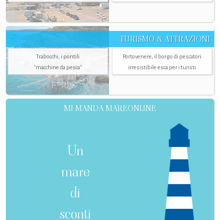
TURISMO & ATTRAZIONI
Trabocchi, i pontili
Portovenere, il borgo di pescatori
"macchine da pesca"
irresistibile esca per i turisti
MI MANDA MAREONLINE
Un
mare
di
sconti