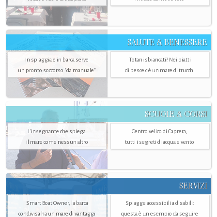
SALUTE & BENESSERE
In spiaggia e in barca serve
Totani sbiancati? Nei piatti
un pronto soccorso "da manuale"
di pesce c'è un mare di trucchi
SCUOLE & CORSI
L'insegnante che spiega
Centro velico di Caprera,
il mare come nessun altro
tutti i segreti di acqua e vento
SERVIZI
Smart Boat Owner, la barca
Spiagge accessibili a disabili:
condivisa ha un mare di vantaggi
questa è un esempio da seguire