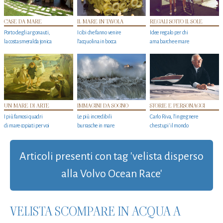
CASE DA MARE
IL MARE IN TAVOLA
REGALI SOTTO IL SOLE
Porto degli argonauti,
I cibi che fanno venire
Idee regalo per chi
la costa smeralda jonica
l’acquolina in bocca
ama barche e mare
UN MARE DI ARTE
IMMAGINI DA SOGNO
STORIE E PERSONAGGI
I più famosi quadri
Le più incredibili
Carlo Riva, l’ingegnere
di mare copiati per voi
burrasche in mare
che stupi' il mondo
Articoli presenti con tag 'velista disperso
alla Volvo Ocean Race'
VELISTA SCOMPARE IN ACQUA A