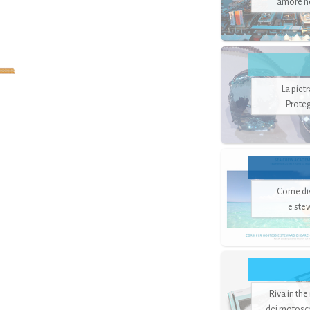
amore no
La piet
Proteg
Come di
e ste
Riva in the
dei motoscaf