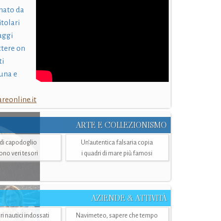
nato da
itolari
laggi
ttere on
ti
una e
eonline.it
ARTE E COLLEZIONISMO
i di capodoglio
Un’autentica falsaria copia
sono veri tesori
i quadri di mare più famosi
AZIENDE & ATTIVITÀ
ri nautici indossati
Navimeteo, sapere che tempo