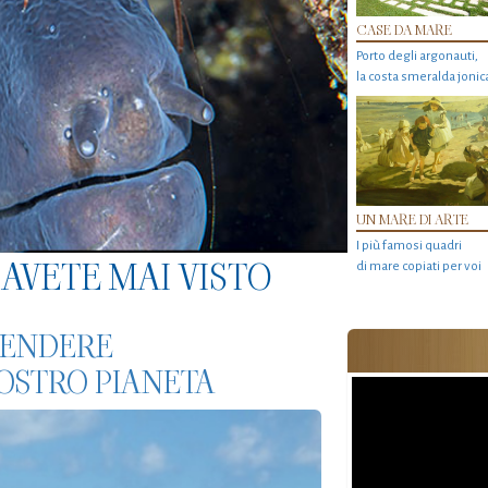
CASE DA MARE
Porto degli argonauti,
la costa smeralda jonic
UN MARE DI ARTE
I più famosi quadri
AVETE MAI VISTO
di mare copiati per voi
IFENDERE
NOSTRO PIANETA