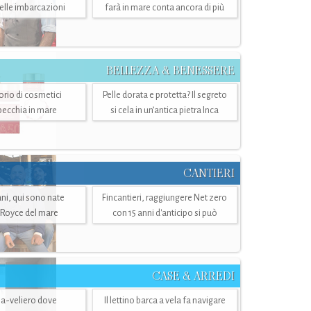
belle imbarcazioni
farà in mare conta ancora di più
BELLEZZA & BENESSERE
torio di cosmetici
Pelle dorata e protetta? Il segreto
specchia in mare
si cela in un’antica pietra Inca
CANTIERI
i, qui sono nate
Fincantieri, raggiungere Net zero
-Royce del mare
con 15 anni d'anticipo si può
CASE & ARREDI
ria-veliero dove
Il lettino barca a vela fa navigare