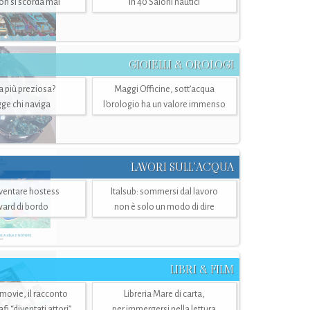
n si scorda mai
in 40 Saloni nautici
GIOIELLI & OROLOGI
ra più preziosa?
Maggi Officine, sott’acqua
ge chi naviga
l'orologio ha un valore immenso
LAVORI SULL’ACQUA
ventare hostess
Italsub: sommersi dal lavoro
ward di bordo
non è solo un modo di dire
LIBRI & FILM
 movie, il racconto
Libreria Mare di carta,
i “diventati attori”
per immergersi nella lettura