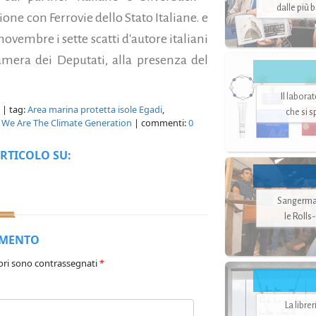
dalle più 
e con Ferrovie dello Stato Italiane. e
novembre i sette scatti d'autore italiani
mera dei Deputati, alla presenza del
Il labora
| tag:
Area marina protetta isole Egadi
,
che si 
,
We Are The Climate Generation
| commenti:
0
RTICOLO SU:
Sangerman
le Rolls
MMENTO
ori sono contrassegnati
*
La libre