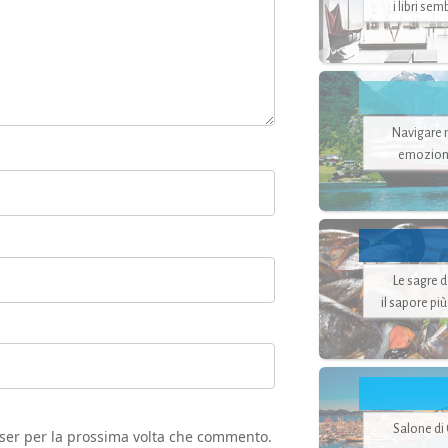
i libri se
Navigare ne
emozion
Le sagre 
il sapore pi
Salone di
wser per la prossima volta che commento.