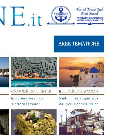
AREE TEMATICHE
CROCIERE&CHARTER
IDEE PER LA VACANZA
In crociera per single
Santorini, un sogno nato
s'incrocia l’amore?
da un’eruzione da incubo