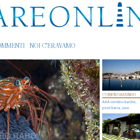
OMMENTI
NOI C'ERAVAMO
COMPRO&VENDO
AAA vendesi barche,
posti barca, case…