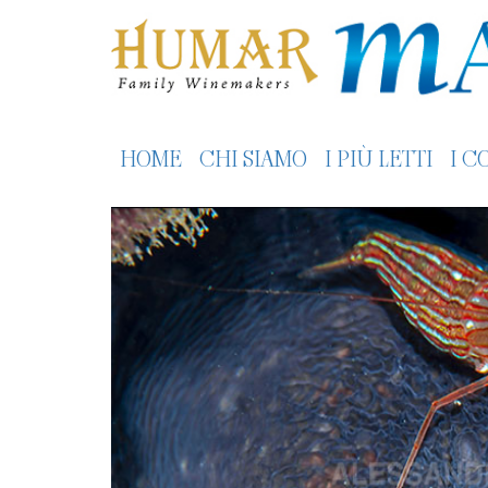
HOME
CHI SIAMO
I PIÙ LETTI
I C