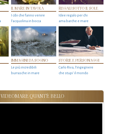
IL MARE IN TAVOLA
REGALI SOTTO IL SOLE
I cibi che fanno venire
Idee regalo per chi
a
l’acquolina in bocca
ama barche e mare
IMMAGINI DA SOGNO
STORIE E PERSONAGGI
Le più incredibili
Carlo Riva, l’ingegnere
burrasche in mare
che stupi' il mondo
VIDEOMARE QUANT'È BELLO