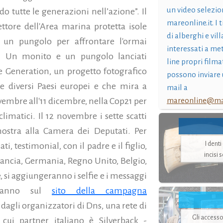
un video selezio
 tutte le generazioni nell’azione”. Il
mareonline.it. I t
ttore dell'Area marina protetta isole
di alberghi e vil
 un pungolo per affrontare l'ormai
interessati a me
o. Un monito e un pungolo lanciati
line propri filma
 Generation, un progetto fotografico
possono inviare 
e diversi Paesi europei e che mira a
mail a
mareonline@mar
vembre all'11 dicembre, nella Cop21 per
climatici.
Il 12 novembre i sette scatti
mostra alla Camera dei Deputati. Per
I dent
, testimonial, con il padre e il figlio,
incisi 
n Francia, Germania, Regno Unito, Belgio,
, si aggiungeranno i selfie e i messaggi
teranno sul
sito della campagna
gli organizzatori di Dns, una rete di
Gli accesso
cui partner italiano è Silverback -