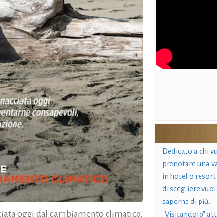
Dedicato a chi v
prenotare una v
in hotel o resort
di scegliere vuol
saperne di più.
cciata oggi dal cambiamento climatico.
"Visitandolo" at