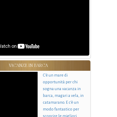
VACANZE IN BARCA
C'è un mare di
opportunità per chi
sogna una vacanza in
barca, magari a vela, in
catamarano. E c'è un
modo fantastico per
scoprire le migliori