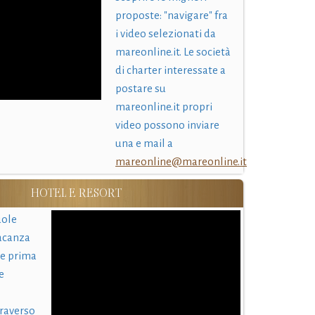
proposte: "navigare" fra
i video selezionati da
mareonline.it. Le società
di charter interessate a
postare su
mareonline.it propri
video possono inviare
una e mail a
mareonline@mareonline.it
HOTEL E RESORT
uole
acanza
 e prima
e
traverso