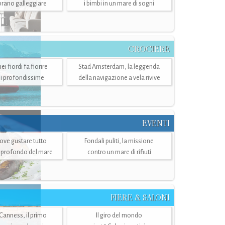
mbrano galleggiare
i bimbi in un mare di sogni
CROCIERE
i fiordi fa fiorire
Stad Amsterdam, la leggenda
i profondissime
della navigazione a vela rivive
EVENTI
dove gustare tutto
Fondali puliti, la missione
ù profondo del mare
contro un mare di rifiuti
FIERE & SALONI
 Canness, il primo
Il giro del mondo