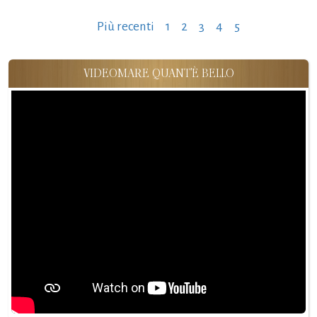
Paginazione
Più recenti
1
2
3
4
5
degli
articoli
VIDEOMARE QUANT'È BELLO