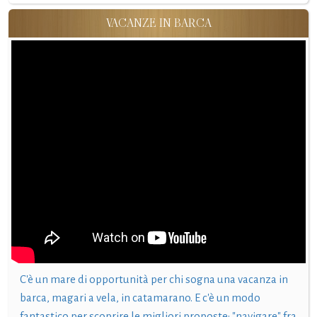
VACANZE IN BARCA
C'è un mare di opportunità per chi sogna una vacanza in
barca, magari a vela, in catamarano. E c'è un modo
fantastico per scoprire le migliori proposte: "navigare" fra