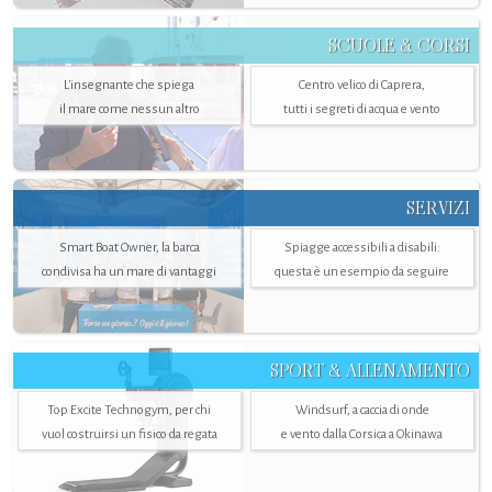
SCUOLE & CORSI
L'insegnante che spiega
Centro velico di Caprera,
il mare come nessun altro
tutti i segreti di acqua e vento
SERVIZI
Smart Boat Owner, la barca
Spiagge accessibili a disabili:
condivisa ha un mare di vantaggi
questa è un esempio da seguire
SPORT & ALLENAMENTO
Top Excite Technogym, per chi
Windsurf, a caccia di onde
vuol costruirsi un fisico da regata
e vento dalla Corsica a Okinawa