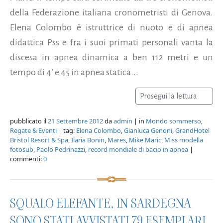
della Federazione italiana cronometristi di Genova.
Elena Colombo è istruttrice di nuoto e di apnea
didattica Pss e fra i suoi primati personali vanta la
discesa in apnea dinamica a ben 112 metri e un
tempo di 4’ e 45 in apnea statica...
Prosegui la lettura
pubblicato il
21 Settembre 2012
da
admin
| in
Mondo sommerso
,
Regate & Eventi
| tag:
Elena Colombo
,
Gianluca Genoni
,
GrandHotel
Bristol Resort & Spa
,
Ilaria Bonin
,
Mares
,
Mike Maric
,
Miss modella
fotosub
,
Paolo Pedrinazzi
,
record mondiale di bacio in apnea
|
commenti:
0
SQUALO ELEFANTE, IN SARDEGNA
SONO STATI AVVISTATI 79 ESEMPLARI