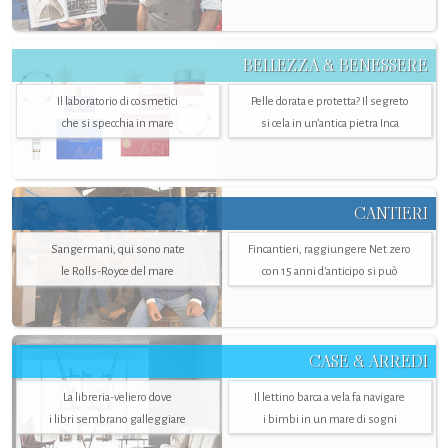
BELLEZZA & BENESSERE
Il laboratorio di cosmetici
Pelle dorata e protetta? Il segreto
che si specchia in mare
si cela in un’antica pietra Inca
CANTIERI
Sangermani, qui sono nate
Fincantieri, raggiungere Net zero
le Rolls-Royce del mare
con 15 anni d'anticipo si può
CASE & ARREDI
La libreria-veliero dove
Il lettino barca a vela fa navigare
i libri sembrano galleggiare
i bimbi in un mare di sogni