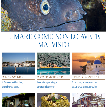
IL MARE COME NON LO AVETE
MAI VISTO
COMPRO&VENDO
CROCIERE&CHARTER
IDEE PER LA VACANZA
AAA vendesi barche,
In crociera per single
Santorini, un sogno nato
posti barca, case…
s'incrocia l’amore?
da un’eruzione da incubo