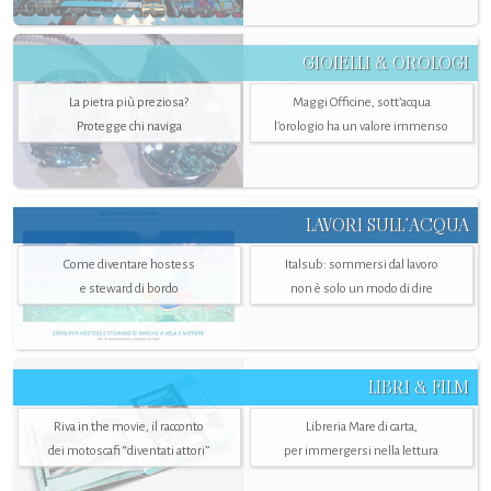
GIOIELLI & OROLOGI
La pietra più preziosa?
Maggi Officine, sott’acqua
Protegge chi naviga
l'orologio ha un valore immenso
LAVORI SULL’ACQUA
Come diventare hostess
Italsub: sommersi dal lavoro
e steward di bordo
non è solo un modo di dire
LIBRI & FILM
Riva in the movie, il racconto
Libreria Mare di carta,
dei motoscafi “diventati attori”
per immergersi nella lettura