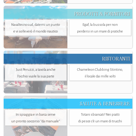
PRODOTTI & FORNITORI
Navaltecnosud, datemi un punto
Egaf, la bussola per non
e vi solleverò il mondo nautico
perdersi in un mare di pratiche
RISTORANTI
Just Peruzzi, a tavola anche
Chameleon Clubbing Stintino,
l’occhio vuole la sua parte
il locale dai mille volti
SALUTE & BENESSERE
In spiaggia e in barca serve
Totani sbiancati? Nei piatti
un pronto soccorso "da manuale"
di pesce c'è un mare di trucchi