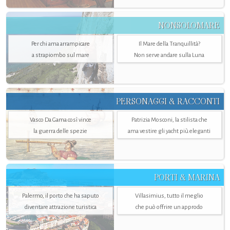
NONSOLOMARE
Per chi ama arrampicare
Il Mare della Tranquillità?
a strapiombo sul mare
Non serve andare sulla Luna
PERSONAGGI & RACCONTI
Vasco Da Gama così vince
Patrizia Mosconi, la stilista che
la guerra delle spezie
ama vestire gli yacht più eleganti
PORTI & MARINA
Palermo, il porto che ha saputo
Villasimius, tutto il meglio
diventare attrazione turistica
che può offrire un approdo