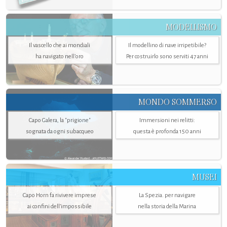
MODELLISMO
Il vascello che ai mondiali
Il modellino di nave irripetibile?
ha navigato nell’oro
Per costruirlo sono serviti 47 anni
MONDO SOMMERSO
Capo Galera, la "prigione"
Immersioni nei relitti:
sognata da ogni subacqueo
questa è profonda 150 anni
MUSEI
Capo Horn fa rivivere imprese
La Spezia. per navigare
ai confini dell’impossibile
nella storia della Marina