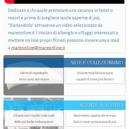
Dedicato a chi vuole prenotare una vacanza in hotel o
resort e prima di scegliere vuole saperne di più.
"Visitandolo" attraverso un video selezionato da
mareonline.it. I titolari di alberghi e villaggi interessati a
mettere on line propri filmati possono inviare una e mail
a
mareonline@mareonline.it
ARTE E COLLEZIONISMO
I denti di capodoglio
Un’autentica falsaria copia
incisi sono veri tesori
i quadri di mare più famosi
AZIENDE & ATTIVITÀ
Gli accessori nautici indossati
Navimeteo, sapere che tempo
dalle più belle imbarcazioni
farà in mare conta ancora di più