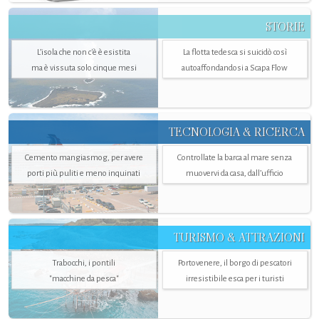
STORIE
L’isola che non c'è è esistita
La flotta tedesca si suicidò così
ma è vissuta solo cinque mesi
autoaffondandosi a Scapa Flow
TECNOLOGIA & RICERCA
Cemento mangiasmog, per avere
Controllate la barca al mare senza
porti più puliti e meno inquinati
muovervi da casa, dall’ufficio
TURISMO & ATTRAZIONI
Trabocchi, i pontili
Portovenere, il borgo di pescatori
"macchine da pesca"
irresistibile esca per i turisti