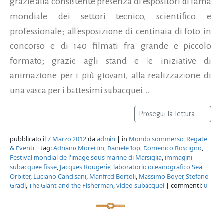
grazie alla consistente presenza di espositori di fama
mondiale dei settori tecnico, scientifico e
professionale; all'esposizione di centinaia di foto in
concorso e di 140 filmati fra grande e piccolo
formato; grazie agli stand e le iniziative di
animazione per i più giovani, alla realizzazione di
una vasca per i battesimi subacquei...
Prosegui la lettura
pubblicato il
7 Marzo 2012
da
admin
| in
Mondo sommerso
,
Regate
& Eventi
| tag:
Adriano Morettin
,
Daniele Iop
,
Domenico Roscigno
,
Festival mondial de l'image sous marine di Marsiglia
,
immagini
subacquee fisse
,
Jacques Rougerie
,
laboratorio oceanografico Sea
Orbiter
,
Luciano Candisani
,
Manfred Bortoli
,
Massimo Boyer
,
Stefano
Gradi
,
The Giant and the Fisherman
,
video subacquei
| commenti:
0