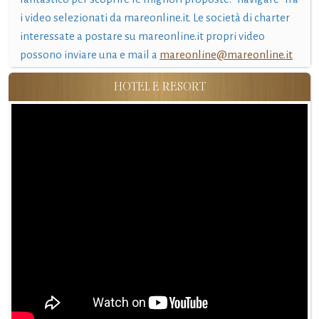
i video selezionati da mareonline.it. Le società di charter
interessate a postare su mareonline.it propri video
possono inviare una e mail a
mareonline@mareonline.it
HOTEL E RESORT