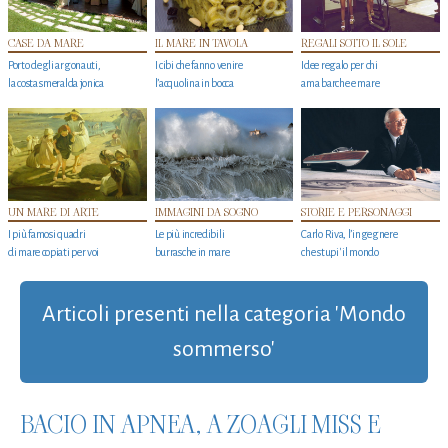
CASE DA MARE
IL MARE IN TAVOLA
REGALI SOTTO IL SOLE
Porto degli argonauti,
I cibi che fanno venire
Idee regalo per chi
la costa smeralda jonica
l’acquolina in bocca
ama barche e mare
UN MARE DI ARTE
IMMAGINI DA SOGNO
STORIE E PERSONAGGI
I più famosi quadri
Le più incredibili
Carlo Riva, l’ingegnere
di mare copiati per voi
burrasche in mare
che stupi' il mondo
Articoli presenti nella categoria 'Mondo
sommerso'
BACIO IN APNEA, A ZOAGLI MISS E