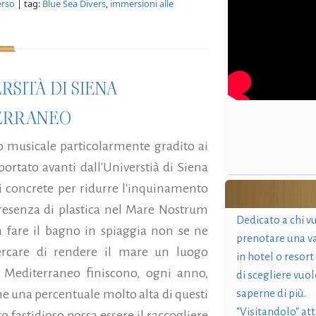
rso
| tag:
Blue Sea Divers
,
immersioni alle
RSITÀ DI SIENA
TERRANEO
o musicale particolarmente gradito ai
ortato avanti dall'Universtià di Siena
i concrete per ridurre l'inquinamento
presenza di plastica nel Mare Nostrum
Dedicato a chi v
a fare il bagno in spiaggia non se ne
prenotare una v
ercare di rendere il mare un luogo
in hotel o resort
 Mediterraneo finiscono, ogni anno,
di scegliere vuol
che una percentuale molto alta di questi
saperne di più.
"Visitandolo" at
o fastidioso possa essere il raccogliere