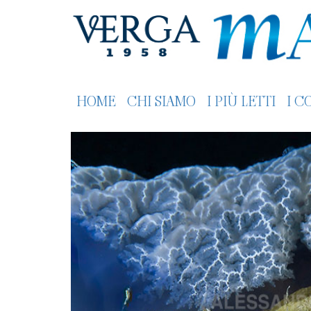
HOME
CHI SIAMO
I PIÙ LETTI
I C