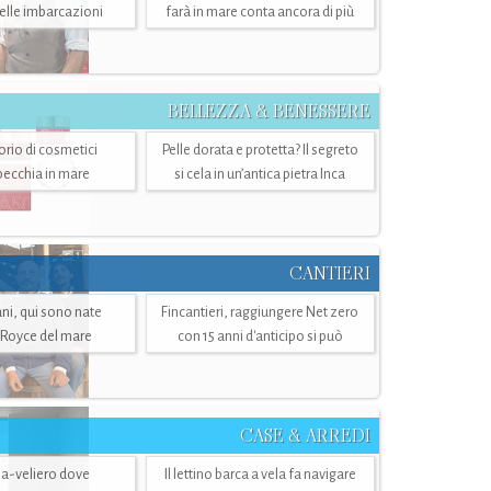
belle imbarcazioni
farà in mare conta ancora di più
BELLEZZA & BENESSERE
torio di cosmetici
Pelle dorata e protetta? Il segreto
specchia in mare
si cela in un’antica pietra Inca
CANTIERI
i, qui sono nate
Fincantieri, raggiungere Net zero
-Royce del mare
con 15 anni d'anticipo si può
CASE & ARREDI
ria-veliero dove
Il lettino barca a vela fa navigare