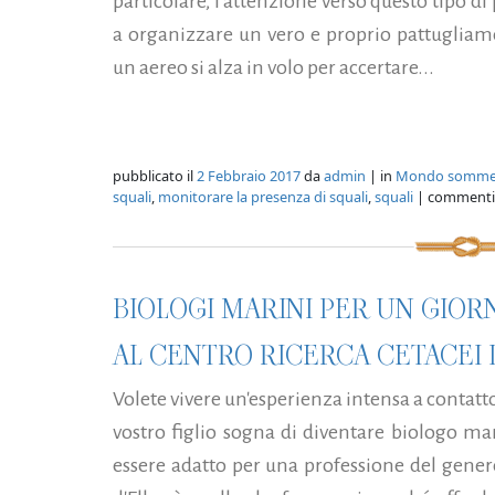
particolare, l'attenzione verso questo tipo di p
a organizzare un vero e proprio pattugliame
un aereo si alza in volo per accertare...
pubblicato il
2 Febbraio 2017
da
admin
| in
Mondo somme
squali
,
monitorare la presenza di squali
,
squali
| commenti
BIOLOGI MARINI PER UN GIOR
AL CENTRO RICERCA CETACEI D
Volete vivere un'esperienza intensa a contatt
vostro figlio sogna di diventare biologo m
essere adatto per una professione del genere?