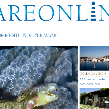
OMMENTI
NOI C'ERAVAMO
COMPRO&VENDO
AAA vendesi barche,
posti barca, case…