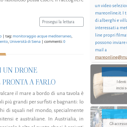
un video selezio
mareonline.it. I t
di alberghi e vil
Prosegui la lettura
interessati a me
line propri filma
o
| tag:
monitoraggio acque mediterraneo
,
mento
,
Università di Siena
| commenti:
0
possono inviare 
mail a
mareonline@mar
DI UN DRONE
È PRONTA A FARLO
I dent
incisi 
alcare il mare a bordo di una tavola è
i più grandi per surfisti e bagnanti: lo
cchi di squali nel mondo, specialmente
tensi e australiane. In Austrialia, in
Gli accesso