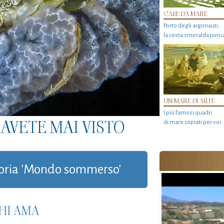
CASE DA MARE
Porto degli argonauti,
la costa smeralda jonic
UN MARE DI ARTE
I più famosi quadri
AVETE MAI VISTO
di mare copiati per voi
egoria 'Mondo sommerso'
HI AMA