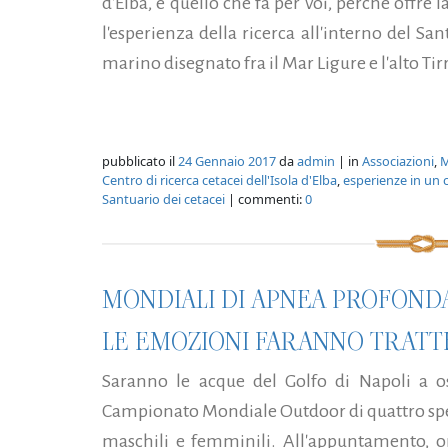
d'Elba, è quello che fa per voi, perché offre 
l'esperienza della ricerca all'interno del Sa
marino disegnato fra il Mar Ligure e l'alto Tirr
pubblicato il
24 Gennaio 2017
da
admin
| in
Associazioni
,
M
Centro di ricerca cetacei dell'Isola d'Elba
,
esperienze in un 
Santuario dei cetacei
| commenti:
0
MONDIALI DI APNEA PROFONDA
LE EMOZIONI FARANNO TRATTE
Saranno le acque del Golfo di Napoli a osp
Campionato Mondiale Outdoor di quattro spe
maschili e femminili. All'appuntamento, or