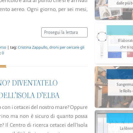
ericolo è alta al punto che si è arrivati
dalle più 
nto aereo. Ogni giorno, per sei mesi,
Prosegui la lettura
Il labora
rso
| tag:
Cristina Zappullo
,
droni per cercare gli
che si 
:
0
NO? DIVENTATELO
Sangerman
le Rolls
ELL'ISOLA D'ELBA
o con i cetacei del nostro mare? Oppure
arino ma non è sicuro di quanto possa
 Il Centro di ricerca cetacei dell'Isola
La libre