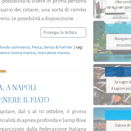
la possibilità di vivere in prima persona
i libri se
ntuario dei cetacei, una sorta di rombo
eno. Le possibilità a disposizione...
Prosegui la lettura
Navigare ne
emozion
ondo sommerso
,
Pesca
,
Servizi & Partner
| tag:
centro ricerca marino
,
ricercatore marino
,
Le sagre 
, A NAPOLI
il sapore pi
NERE IL FIATO
itare, dal 5 al 10 ottobre, il primo
cialità di apnea profonda e Jump Blue
Salone di
ganizzato dalla Federazione Italiana