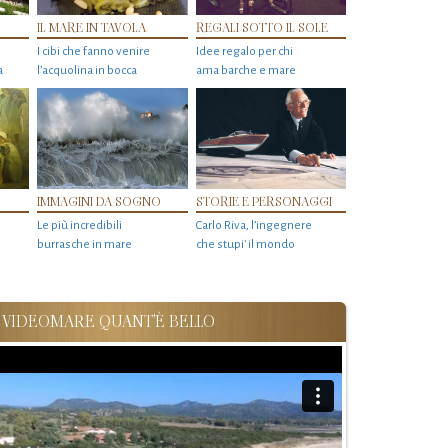
IL MARE IN TAVOLA
REGALI SOTTO IL SOLE
I cibi che fanno venire
Idee regalo per chi
a
l’acquolina in bocca
ama barche e mare
IMMAGINI DA SOGNO
STORIE E PERSONAGGI
Le più incredibili
Carlo Riva, l’ingegnere
burrasche in mare
che stupi' il mondo
VIDEOMARE QUANT'È BELLO