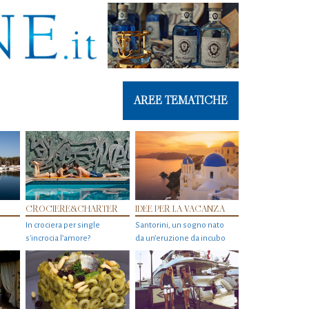
AREE TEMATICHE
CROCIERE&CHARTER
IDEE PER LA VACANZA
In crociera per single
Santorini, un sogno nato
s'incrocia l’amore?
da un’eruzione da incubo