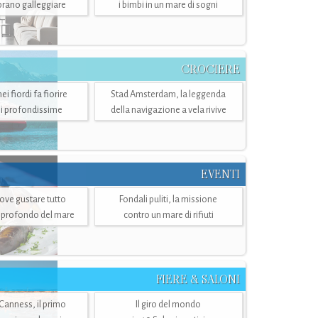
mbrano galleggiare
i bimbi in un mare di sogni
CROCIERE
i fiordi fa fiorire
Stad Amsterdam, la leggenda
i profondissime
della navigazione a vela rivive
EVENTI
dove gustare tutto
Fondali puliti, la missione
ù profondo del mare
contro un mare di rifiuti
FIERE & SALONI
 Canness, il primo
Il giro del mondo