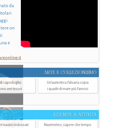
nato da
itolari
laggi
ttere on
ti
una e
eonline.it
ARTE E COLLEZIONISMO
i di capodoglio
Un’autentica falsaria copia
sono veri tesori
i quadri di mare più famosi
AZIENDE & ATTIVITÀ
ri nautici indossati
Navimeteo, sapere che tempo