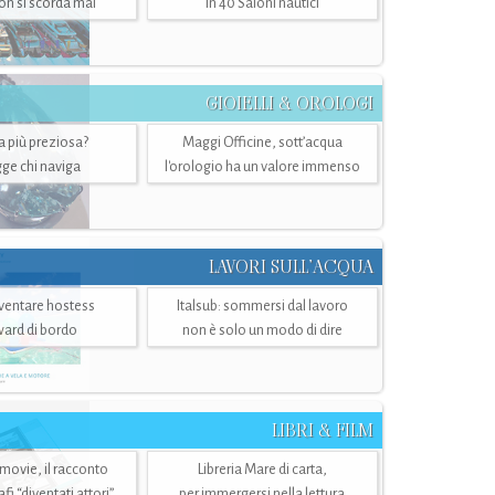
n si scorda mai
in 40 Saloni nautici
GIOIELLI & OROLOGI
ra più preziosa?
Maggi Officine, sott’acqua
ge chi naviga
l'orologio ha un valore immenso
LAVORI SULL’ACQUA
ventare hostess
Italsub: sommersi dal lavoro
ward di bordo
non è solo un modo di dire
LIBRI & FILM
 movie, il racconto
Libreria Mare di carta,
i “diventati attori”
per immergersi nella lettura