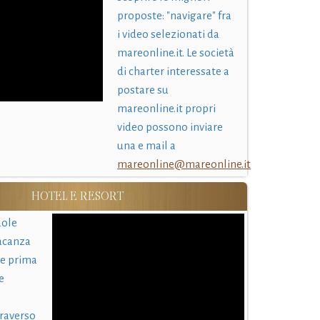
proposte: "navigare" fra
i video selezionati da
mareonline.it. Le società
di charter interessate a
postare su
mareonline.it propri
video possono inviare
una e mail a
mareonline@mareonline.it
HOTEL E RESORT
uole
acanza
 e prima
e
traverso