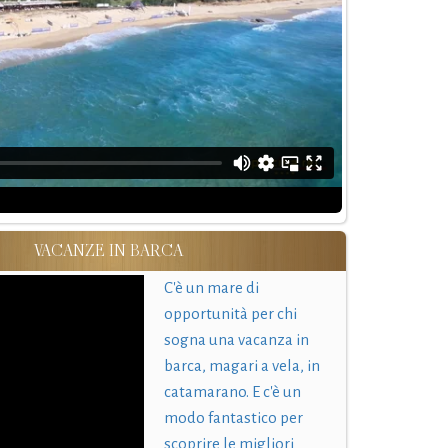
VACANZE IN BARCA
C'è un mare di
opportunità per chi
sogna una vacanza in
barca, magari a vela, in
catamarano. E c'è un
modo fantastico per
scoprire le migliori