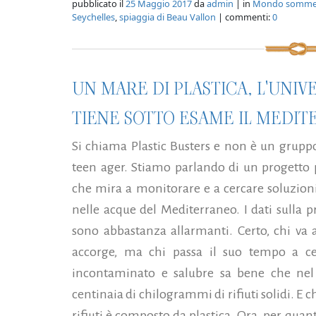
pubblicato il
25 Maggio 2017
da
admin
| in
Mondo somme
Seychelles
,
spiaggia di Beau Vallon
| commenti:
0
UN MARE DI PLASTICA, L'UNIVE
TIENE SOTTO ESAME IL MEDI
Si chiama Plastic Busters e non è un grupp
teen ager. Stiamo parlando di un progetto p
che mira a monitorare e a cercare soluzion
nelle acque del Mediterraneo. I dati sulla 
sono abbastanza allarmanti. Certo, chi va 
accorge, ma chi passa il suo tempo a c
incontaminato e salubre sa bene che nel
centinaia di chilogrammi di rifiuti solidi. E 
rifiuti è composto da plastica. Ora, per quant