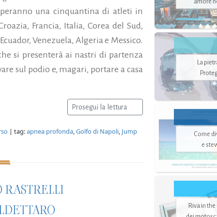
amore no
iperanno una cinquantina di atleti in
roazia, Francia, Italia, Corea del Sud,
 Ecuador, Venezuela, Algeria e Messico.
he si presenterà ai nastri di partenza
La piet
ivare sul podio e, magari, portare a casa
Proteg
Prosegui la lettura
rso
| tag:
apnea profonda
,
Golfo di Napoli
,
Jump
Come di
e ste
O RASTRELLI
Riva in the
ALDETTARO
dei motoscaf