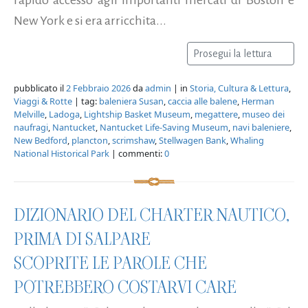
New York e si era arricchita...
Prosegui la lettura
pubblicato il
2 Febbraio 2026
da
admin
| in
Storia, Cultura & Lettura
,
Viaggi & Rotte
| tag:
baleniera Susan
,
caccia alle balene
,
Herman
Melville
,
Ladoga
,
Lightship Basket Museum
,
megattere
,
museo dei
naufragi
,
Nantucket
,
Nantucket Life-Saving Museum
,
navi baleniere
,
New Bedford
,
plancton
,
scrimshaw
,
Stellwagen Bank
,
Whaling
National Historical Park
| commenti:
0
DIZIONARIO DEL CHARTER NAUTICO,
PRIMA DI SALPARE
SCOPRITE LE PAROLE CHE
POTREBBERO COSTARVI CARE