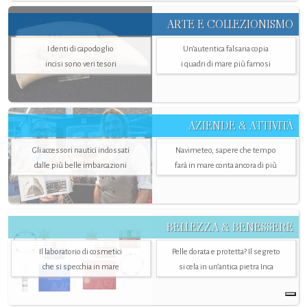
ARTE E COLLEZIONISMO
I denti di capodoglio
Un’autentica falsaria copia
incisi sono veri tesori
i quadri di mare più famosi
AZIENDE & ATTIVITÀ
Gli accessori nautici indossati
Navimeteo, sapere che tempo
dalle più belle imbarcazioni
farà in mare conta ancora di più
BELLEZZA & BENESSERE
Il laboratorio di cosmetici
Pelle dorata e protetta? Il segreto
che si specchia in mare
si cela in un’antica pietra Inca