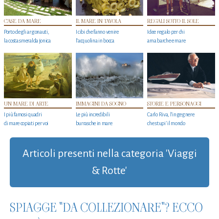
CASE DA MARE
IL MARE IN TAVOLA
REGALI SOTTO IL SOLE
Porto degli argonauti,
I cibi che fanno venire
Idee regalo per chi
la costa smeralda jonica
l’acquolina in bocca
ama barche e mare
UN MARE DI ARTE
IMMAGINI DA SOGNO
STORIE E PERSONAGGI
I più famosi quadri
Le più incredibili
Carlo Riva, l’ingegnere
di mare copiati per voi
burrasche in mare
che stupi' il mondo
Articoli presenti nella categoria 'Viaggi
& Rotte'
SPIAGGE "DA COLLEZIONARE"? ECCO