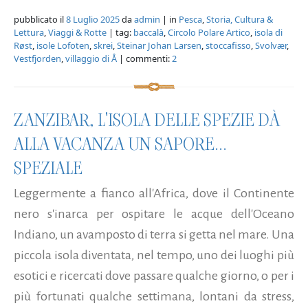
pubblicato il
8 Luglio 2025
da
admin
| in
Pesca
,
Storia, Cultura &
Lettura
,
Viaggi & Rotte
| tag:
baccalà
,
Circolo Polare Artico
,
isola di
Røst
,
isole Lofoten
,
skrei
,
Steinar Johan Larsen
,
stoccafisso
,
Svolvær
,
Vestfjorden
,
villaggio di Å
| commenti:
2
ZANZIBAR, L'ISOLA DELLE SPEZIE DÀ
ALLA VACANZA UN SAPORE...
SPEZIALE
Leggermente a fianco all'Africa, dove il Continente
nero s'inarca per ospitare le acque dell'Oceano
Indiano, un avamposto di terra si getta nel mare. Una
piccola isola diventata, nel tempo, uno dei luoghi più
esotici e ricercati dove passare qualche giorno, o per i
più fortunati qualche settimana, lontani da stress,