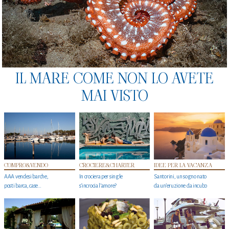
IL MARE COME NON LO AVETE
MAI VISTO
COMPRO&VENDO
CROCIERE&CHARTER
IDEE PER LA VACANZA
AAA vendesi barche,
In crociera per single
Santorini, un sogno nato
posti barca, case…
s'incrocia l’amore?
da un’eruzione da incubo