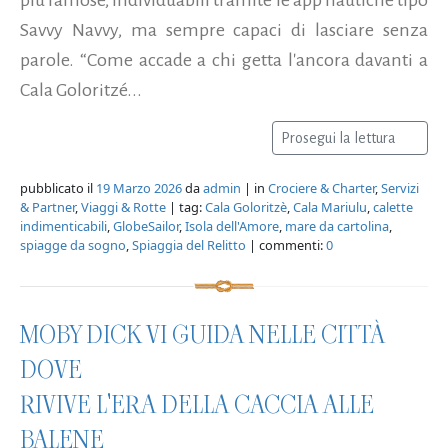
Savvy Navvy, ma sempre capaci di lasciare senza
parole. “Come accade a chi getta l'ancora davanti a
Cala Goloritzé...
Prosegui la lettura
pubblicato il
19 Marzo 2026
da
admin
| in
Crociere & Charter
,
Servizi
& Partner
,
Viaggi & Rotte
| tag:
Cala Goloritzè
,
Cala Mariulu
,
calette
indimenticabili
,
GlobeSailor
,
Isola dell'Amore
,
mare da cartolina
,
spiagge da sogno
,
Spiaggia del Relitto
| commenti:
0
MOBY DICK VI GUIDA NELLE CITTÀ
DOVE
RIVIVE L'ERA DELLA CACCIA ALLE
BALENE