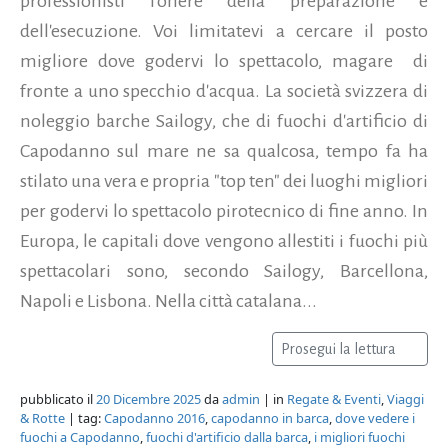
professionisti l'onere della preparazione e
dell'esecuzione. Voi limitatevi a cercare il posto
migliore dove godervi lo spettacolo, magare di
fronte a uno specchio d'acqua. La società svizzera di
noleggio barche Sailogy, che di fuochi d'artificio di
Capodanno sul mare ne sa qualcosa, tempo fa ha
stilato una vera e propria "top ten" dei luoghi migliori
per godervi lo spettacolo pirotecnico di fine anno. In
Europa, le capitali dove vengono allestiti i fuochi più
spettacolari sono, secondo Sailogy, Barcellona,
Napoli e Lisbona. Nella città catalana...
Prosegui la lettura
pubblicato il
20 Dicembre 2025
da
admin
| in
Regate & Eventi
,
Viaggi
& Rotte
| tag:
Capodanno 2016
,
capodanno in barca
,
dove vedere i
fuochi a Capodanno
,
fuochi d'artificio dalla barca
,
i migliori fuochi