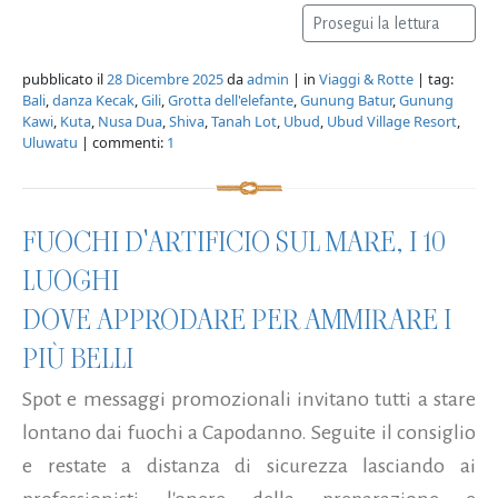
Prosegui la lettura
pubblicato il
28 Dicembre 2025
da
admin
| in
Viaggi & Rotte
| tag:
Bali
,
danza Kecak
,
Gili
,
Grotta dell'elefante
,
Gunung Batur
,
Gunung
Kawi
,
Kuta
,
Nusa Dua
,
Shiva
,
Tanah Lot
,
Ubud
,
Ubud Village Resort
,
Uluwatu
| commenti:
1
FUOCHI D'ARTIFICIO SUL MARE, I 10
LUOGHI
DOVE APPRODARE PER AMMIRARE I
PIÙ BELLI
Spot e messaggi promozionali invitano tutti a stare
lontano dai fuochi a Capodanno. Seguite il consiglio
e restate a distanza di sicurezza lasciando ai