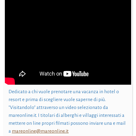
Dedicato a chi vuole prenotare una vacanza in hotel o
resort e prima di scegliere vuole saperne di più.
"Visitandolo" attraverso un video selezionato da
mareonline.it. I titolari di alberghi e villaggi interessati a
mettere on line propri filmati possono inviare una e mail
a
mareonline@mareonline.it