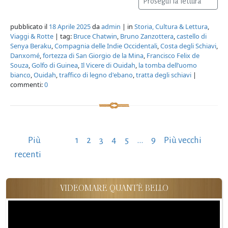
Prosegui la lettura
pubblicato il
18 Aprile 2025
da
admin
| in
Storia, Cultura & Lettura
,
Viaggi & Rotte
| tag:
Bruce Chatwin
,
Bruno Zanzottera
,
castello di
Senya Beraku
,
Compagnia delle Indie Occidentali
,
Costa degli Schiavi
,
Danxomé
,
fortezza di San Giorgio de la Mina
,
Francisco Felix de
Souza
,
Golfo di Guinea
,
Il Vicere di Ouidah
,
la tomba dell’uomo
bianco
,
Ouidah
,
traffico di legno d'ebano
,
tratta degli schiavi
|
commenti:
0
Paginazione
Più
1
2
3
4
5
…
9
Più vecchi
degli
recenti
articoli
VIDEOMARE QUANT'È BELLO