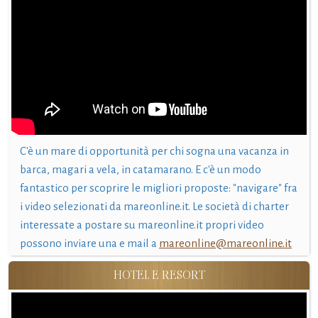
C'è un mare di opportunità per chi sogna una vacanza in
barca, magari a vela, in catamarano. E c'è un modo
fantastico per scoprire le migliori proposte: "navigare" fra
i video selezionati da mareonline.it. Le società di charter
interessate a postare su mareonline.it propri video
possono inviare una e mail a
mareonline@mareonline.it
HOTEL E RESORT