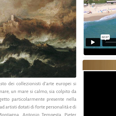
sto dei collezionisti d’arte europei si
 mare, un mare si calmo, sia colpito da
getto particolarmente presente nella
d artisti dotati di forte personalità e di
 Montagna, Antonio Tempesta, Pieter