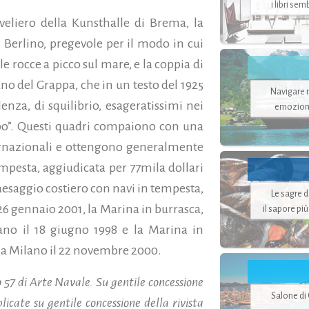
i libri se
eliero della Kunsthalle di Brema, la
 Berlino, pregevole per il modo in cui
lle rocce a picco sul mare, e la coppia di
no del Grappa, che in un testo del 1925
Navigare ne
nza, di squilibrio, esageratissimi nei
emozion
ombo”. Questi quadri compaiono con una
ernazionali e ottengono generalmente
empesta, aggiudicata per 77mila dollari
 Paesaggio costiero con navi in tempesta,
Le sagre 
 26 gennaio 2001, la Marina in burrasca,
il sapore pi
ano il 18 giugno 1998 e la Marina in
 a Milano il 22 novembre 2000.
 57 di Arte Navale. Su gentile concessione
Salone di
icate su gentile concessione della rivista