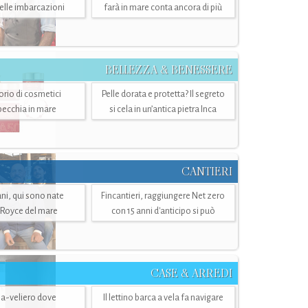
belle imbarcazioni
farà in mare conta ancora di più
BELLEZZA & BENESSERE
torio di cosmetici
Pelle dorata e protetta? Il segreto
specchia in mare
si cela in un’antica pietra Inca
CANTIERI
i, qui sono nate
Fincantieri, raggiungere Net zero
-Royce del mare
con 15 anni d'anticipo si può
CASE & ARREDI
ria-veliero dove
Il lettino barca a vela fa navigare