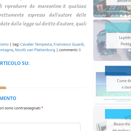
amore no
i riprodurre da mareonline.it qualsiasi
ettamente espressa dall'autore delle
ate dalla legge sul diritto d'autore, quali
La piet
nismo
| tag:
Cavalier Tempesta
,
Francesco Guardi
,
Proteg
ntagna
,
Nicolò van Plattenburg
| commenti:
0
RTICOLO SU:
Come di
e ste
MMENTO
ori sono contrassegnati
*
Riva in the
dei motoscaf