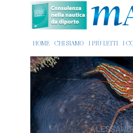
HOME
CHI SIAMO
I PIÙ LETTI
I C