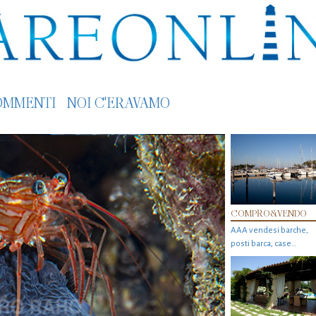
OMMENTI
NOI C'ERAVAMO
COMPRO&VENDO
AAA vendesi barche,
posti barca, case…