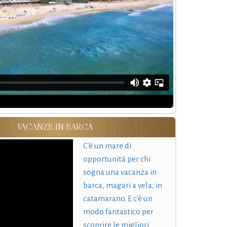
VACANZE IN BARCA
C'è un mare di
opportunità per chi
sogna una vacanza in
barca, magari a vela, in
catamarano. E c'è un
modo fantastico per
scoprire le migliori