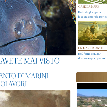
CASE DA MARE
Porto degli argonauti,
la costa smeralda jonic
UN MARE DI ARTE
I più famosi quadri
AVETE MAI VISTO
di mare copiati per voi
LENTO DI MARINI
POLAVORI