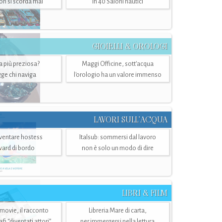
n si scorda mai
in 40 Saloni nautici
GIOIELLI & OROLOGI
ra più preziosa?
Maggi Officine, sott’acqua
ge chi naviga
l'orologio ha un valore immenso
LAVORI SULL’ACQUA
ventare hostess
Italsub: sommersi dal lavoro
ward di bordo
non è solo un modo di dire
LIBRI & FILM
 movie, il racconto
Libreria Mare di carta,
i “diventati attori”
per immergersi nella lettura