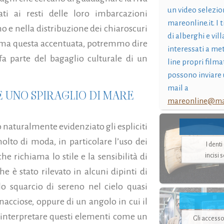
un video selezio
ti ai resti delle loro imbarcazioni
mareonline.it. I t
o e nella distribuzione dei chiaroscuri
di alberghi e vil
so, ma questa accentuata, potremmo dire
interessati a me
fa parte del bagaglio culturale di un
line propri filma
possono inviare 
mail a
E UNO SPIRAGLIO DI MARE
mareonline@mar
no naturalmente evidenziato gli espliciti
olto di moda, in particolare l’uso dei
I dent
he richiama lo stile e la sensibilità di
incisi 
e è stato rilevato in alcuni dipinti di
o squarcio di sereno nel cielo quasi
cciose, oppure di un angolo in cui il
interpretare questi elementi come un
Gli accesso