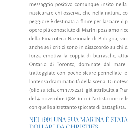
messaggio positivo comunque insito nella su
rassicurare chi osserva, che nella natura, c
peggiore è destinata a finire per lasciare il p
opere più conosciute di Marini possiamo ric
della Pinacoteca Nazionale di Bologna, vici
anche se i critici sono in disaccordo su chi 
forza emotiva la coppia di burrasche, attu
Ontario di Toronto, dominate dal mare 
tratteggiate con poche sicure pennellate, e 
l’intensa drammaticità della scena. Di notev
(olio su tela, cm 177x221), già attribuita a Fr
del 4 novembre 1986, in cui l’artista unisce l
con quelle altrettanto spiccate di battaglista.
NEL 1991 UNA SUA MARINA È STAT
DOLLARI DA CHRISTIE'S