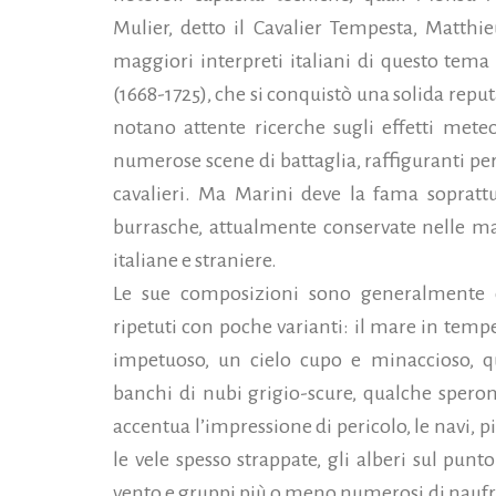
Mulier, detto il Cavalier Tempesta, Matthi
maggiori interpreti italiani di questo tem
(1668-1725), che si conquistò una solida reput
notano attente ricerche sugli effetti meteo
numerose scene di battaglia, raffiguranti per 
cavalieri. Ma Marini deve la fama soprattut
burrasche, attualmente conservate nelle mag
italiane e straniere.
Le sue composizioni sono generalmente c
ripetuti con poche varianti: il mare in tempe
impetuoso,
un cielo cupo e minaccioso, q
banchi di nubi grigio-scure, qualche spero
accentua l’impressione di pericolo, le navi, p
le vele spesso strappate, gli alberi sul punt
vento e gruppi più o meno numerosi di naufr