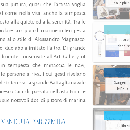
dalle più 
a pittura, quasi che l'artista voglia
osì come nella vita, anche la tempesta
osto alla quiete ed alla serenità. Tra le
ordare la coppia di marine in tempesta
ne allo stile di Alessandro Magnasco,
Il labora
che si 
dei due abbia imitato l’altro. Di grande
almente conservate all’Art Gallery of
in tempesta che minaccia le navi,
le persone a riva, i cui gesti rivelano
ole interesse la grande Battaglia navale
Sangerman
le Rolls
ancesco Guardi, passata nell’asta Finarte
e sue notevoli doti di pittore di marina
A VENDUTA PER 77MILA
La libre