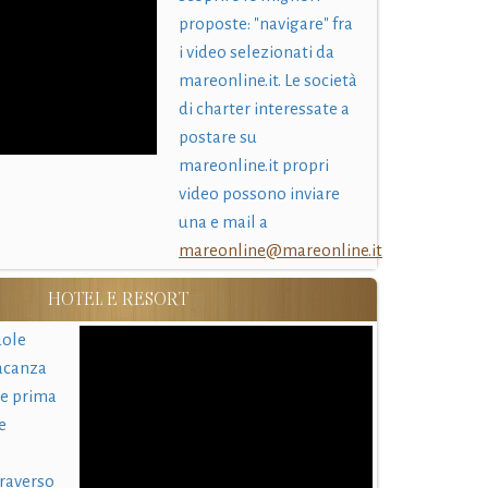
proposte: "navigare" fra
i video selezionati da
mareonline.it. Le società
di charter interessate a
postare su
mareonline.it propri
video possono inviare
una e mail a
mareonline@mareonline.it
HOTEL E RESORT
uole
acanza
 e prima
e
traverso