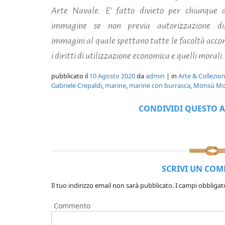
Arte Navale. E' fatto divieto per chiunque d
immagine se non previa autorizzazione dir
immagini al quale spettano tutte le facoltà accord
i diritti di utilizzazione economica e quelli morali.
pubblicato il
10 Agosto 2020
da
admin
| in
Arte & Collezio
Gabriele Crepaldi
,
marine
,
marine con burrasca
,
Monsù Mo
CONDIVIDI QUESTO A
SCRIVI UN CO
Il tuo indirizzo email non sarà pubblicato.
I campi obbligat
Commento