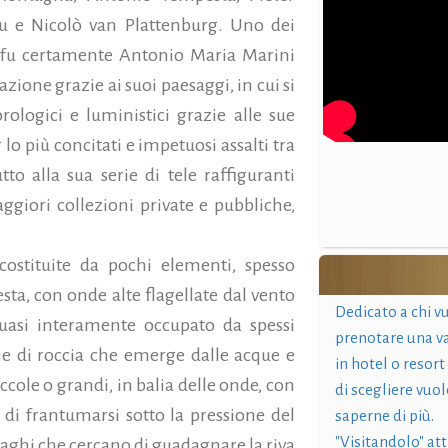
eu e Nicolò van Plattenburg. Uno dei
a fu certamente Antonio Maria Marini
azione grazie ai suoi paesaggi, in cui si
rologici e luministici grazie alle sue
lo più concitati e impetuosi assalti tra
to alla sua serie di tele raffiguranti
giori collezioni private e pubbliche,
ostituite da pochi elementi, spesso
sta, con onde alte flagellate dal vento
Dedicato a chi v
uasi interamente occupato da spessi
prenotare una v
ne di roccia che emerge dalle acque e
in hotel o resort
iccole o grandi, in balia delle onde, con
di scegliere vuol
o di frantumarsi sotto la pressione del
saperne di più.
"Visitandolo" at
aghi che cercano di guadagnare la riva