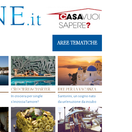
AREE TEMATICHE
CROCIERE&CHARTER
IDEE PER LA VACANZA
In crociera per single
Santorini, un sogno nato
s'incrocia l’amore?
da un’eruzione da incubo