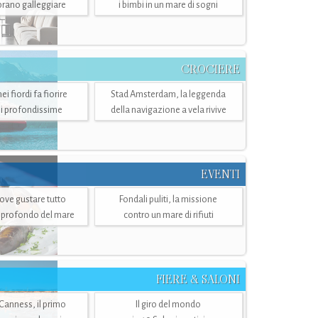
mbrano galleggiare
i bimbi in un mare di sogni
CROCIERE
i fiordi fa fiorire
Stad Amsterdam, la leggenda
i profondissime
della navigazione a vela rivive
EVENTI
dove gustare tutto
Fondali puliti, la missione
ù profondo del mare
contro un mare di rifiuti
FIERE & SALONI
 Canness, il primo
Il giro del mondo