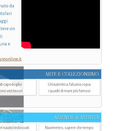
nato da
itolari
laggi
ttere on
ti
una e
eonline.it
ARTE E COLLEZIONISMO
i di capodoglio
Un’autentica falsaria copia
sono veri tesori
i quadri di mare più famosi
AZIENDE & ATTIVITÀ
ri nautici indossati
Navimeteo, sapere che tempo