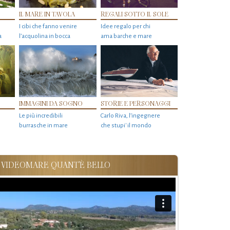
IL MARE IN TAVOLA
REGALI SOTTO IL SOLE
I cibi che fanno venire
Idee regalo per chi
a
l’acquolina in bocca
ama barche e mare
IMMAGINI DA SOGNO
STORIE E PERSONAGGI
Le più incredibili
Carlo Riva, l’ingegnere
burrasche in mare
che stupi' il mondo
VIDEOMARE QUANT'È BELLO