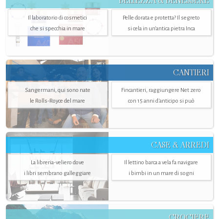
BELLEZZA & BENESSERE
Il laboratorio di cosmetici
Pelle dorata e protetta? Il segreto
che si specchia in mare
si cela in un’antica pietra Inca
CANTIERI
Sangermani, qui sono nate
Fincantieri, raggiungere Net zero
le Rolls-Royce del mare
con 15 anni d'anticipo si può
CASE & ARREDI
La libreria-veliero dove
Il lettino barca a vela fa navigare
i libri sembrano galleggiare
i bimbi in un mare di sogni
CROCIERE