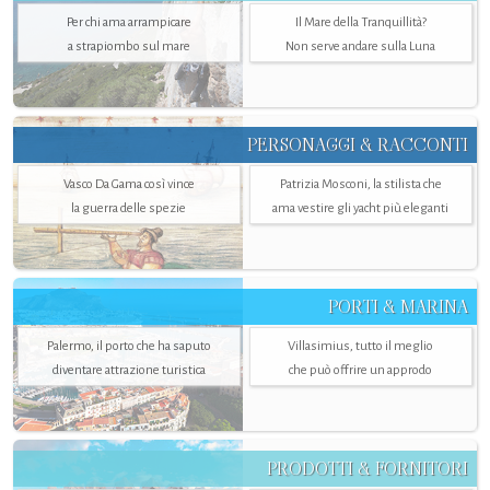
Per chi ama arrampicare
Il Mare della Tranquillità?
a strapiombo sul mare
Non serve andare sulla Luna
PERSONAGGI & RACCONTI
Vasco Da Gama così vince
Patrizia Mosconi, la stilista che
la guerra delle spezie
ama vestire gli yacht più eleganti
PORTI & MARINA
Palermo, il porto che ha saputo
Villasimius, tutto il meglio
diventare attrazione turistica
che può offrire un approdo
PRODOTTI & FORNITORI