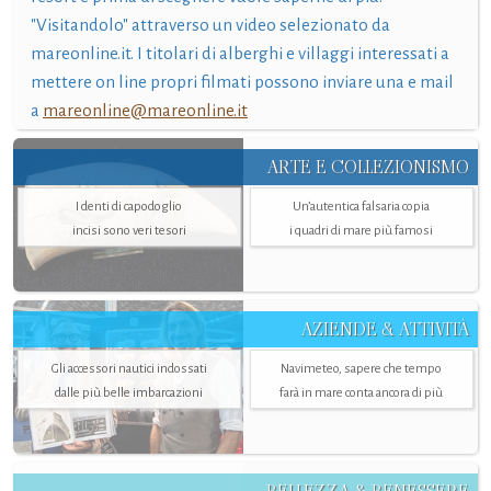
"Visitandolo" attraverso un video selezionato da
mareonline.it. I titolari di alberghi e villaggi interessati a
mettere on line propri filmati possono inviare una e mail
a
mareonline@mareonline.it
ARTE E COLLEZIONISMO
I denti di capodoglio
Un’autentica falsaria copia
incisi sono veri tesori
i quadri di mare più famosi
AZIENDE & ATTIVITÀ
Gli accessori nautici indossati
Navimeteo, sapere che tempo
dalle più belle imbarcazioni
farà in mare conta ancora di più