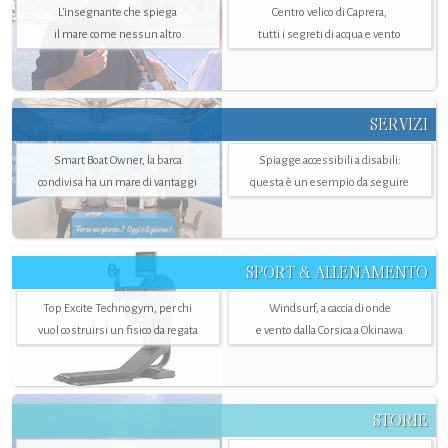
L'insegnante che spiega
Centro velico di Caprera,
il mare come nessun altro
tutti i segreti di acqua e vento
SERVIZI
Smart Boat Owner, la barca
Spiagge accessibili a disabili:
condivisa ha un mare di vantaggi
questa è un esempio da seguire
SPORT & ALLENAMENTO
Top Excite Technogym, per chi
Windsurf, a caccia di onde
vuol costruirsi un fisico da regata
e vento dalla Corsica a Okinawa
STORIE