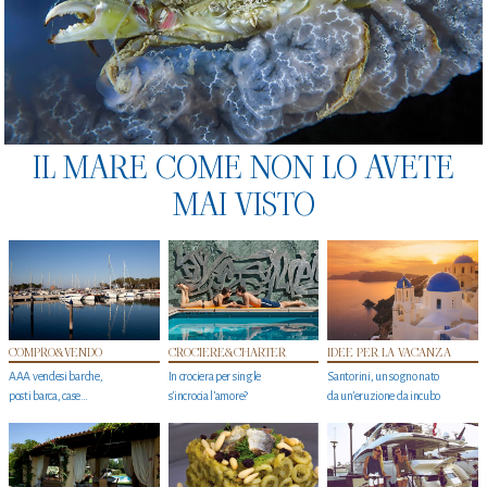
IL MARE COME NON LO AVETE
MAI VISTO
COMPRO&VENDO
CROCIERE&CHARTER
IDEE PER LA VACANZA
AAA vendesi barche,
In crociera per single
Santorini, un sogno nato
posti barca, case…
s'incrocia l’amore?
da un’eruzione da incubo