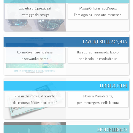
La pietra più preziosa?
Maggi Officine, sott’acqua
Protegge chi naviga
l'orologio ha un valore immenso
LAVORI SULL’ACQUA
Come diventare hostess
Italsub: sommersi dal lavoro
e steward di bordo
non è solo un modo di dire
LIBRI & FILM
Riva in the movie, il racconto
Libreria Mare di carta,
dei motoscafi “diventati attori”
per immergersi nella lettura
MODELLISMO