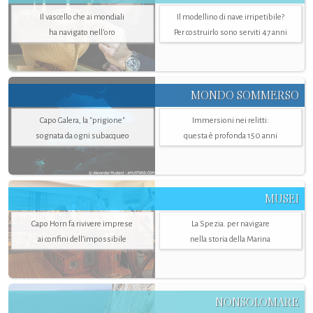
Il vascello che ai mondiali
Il modellino di nave irripetibile?
ha navigato nell’oro
Per costruirlo sono serviti 47 anni
MONDO SOMMERSO
Capo Galera, la "prigione"
Immersioni nei relitti:
sognata da ogni subacqueo
questa è profonda 150 anni
MUSEI
Capo Horn fa rivivere imprese
La Spezia. per navigare
ai confini dell’impossibile
nella storia della Marina
NONSOLOMARE