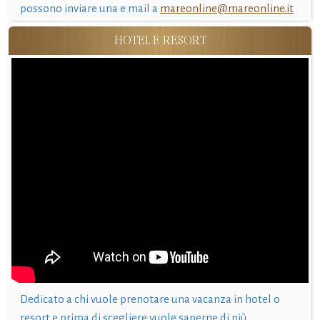
possono inviare una e mail a
mareonline@mareonline.it
HOTEL E RESORT
Dedicato a chi vuole prenotare una vacanza in hotel o
resort e prima di scegliere vuole saperne di più.