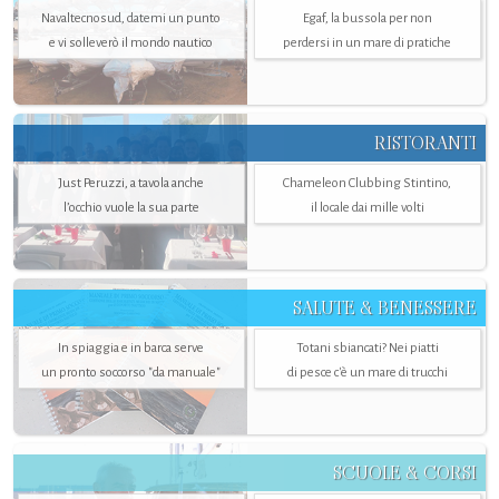
Navaltecnosud, datemi un punto
Egaf, la bussola per non
e vi solleverò il mondo nautico
perdersi in un mare di pratiche
RISTORANTI
Just Peruzzi, a tavola anche
Chameleon Clubbing Stintino,
l’occhio vuole la sua parte
il locale dai mille volti
SALUTE & BENESSERE
In spiaggia e in barca serve
Totani sbiancati? Nei piatti
un pronto soccorso "da manuale"
di pesce c'è un mare di trucchi
SCUOLE & CORSI