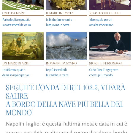
CASE DA MARE
IL MARE IN TAVOLA
REGALI SOTTO IL SOLE
Porto degli argonauti,
I cibi che fanno venire
Idee regalo per chi
la costa smeralda jonica
l’acquolina in bocca
ama barche e mare
UN MARE DI ARTE
IMMAGINI DA SOGNO
STORIE E PERSONAGGI
I più famosi quadri
Le più incredibili
Carlo Riva, l’ingegnere
di mare copiati per voi
burrasche in mare
che stupi' il mondo
SEGUITE L'ONDA DI RTL 102.5, VI FARÀ
SALIRE
A BORDO DELLA NAVE PIÙ BELLA DEL
MONDO
Napoli 1 luglio: è questa l'ultima meta e data in cui è
ancora possibile realizzare il sogno di salire a bordo