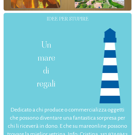
IDEE PER STUPIRE
Un
mare
di
regali
Dedicato a chi produce o commercializza oggetti
che possono diventare una fantastica sorpresa per
chi li riceverà in dono. E che su mareonline possono
trovare la miglior vetrina. Info: Cristina, 351 9744943