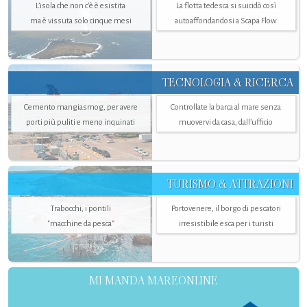
L’isola che non c'è è esistita
La flotta tedesca si suicidò così
ma è vissuta solo cinque mesi
autoaffondandosi a Scapa Flow
TECNOLOGIA & RICERCA
Cemento mangiasmog, per avere
Controllate la barca al mare senza
porti più puliti e meno inquinati
muovervi da casa, dall’ufficio
TURISMO & ATTRAZIONI
Trabocchi, i pontili
Portovenere, il borgo di pescatori
"macchine da pesca"
irresistibile esca per i turisti
MI MANDA MAREONLINE