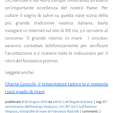
Occidentale e del Nord Europa, mostrando all’estero
un’importante eccellenza del nostro Paese. Per
cullare il sogno di salire su questa nave icona della
più grande tradizione nautica italiana, basta
navigare in Internet sul sito di Rtl 102.5 e iscriversi al
concorso "il grande ritorno in mare.
I vincitori
saranno contattati telefonicamente per verificare
l’accettazione e e ricevere tutte le indicazioni per il
ritiro del fantastico premio.
Leggete anche:
Charlie Gnocchi, il presentatore radio e tv vi presenta
i suoi quadri di mare
pubblicato il
28 Giugno 2016
da
admin
| in
Regate & Eventi
| tag:
85°
anniversario dell'Amerigo Vespucci
,
Con Rtl 102.5 sull'Americo
Vespucci
,
fotografie di mare di Francesco Rastrelli
| commenti:
2