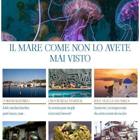
IL MARE COME NON LO AVETE
MAI VISTO
COMPRO&VENDO
CROCIERE&CHARTER
IDEE PER LA VACANZA
AAA vendesi barche,
In crociera per single
Santorini, un sogno nato
posti barca, case…
s'incrocia l’amore?
da un’eruzione da incubo