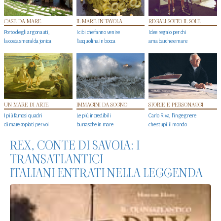
CASE DA MARE
IL MARE IN TAVOLA
REGALI SOTTO IL SOLE
Porto degli argonauti,
I cibi che fanno venire
Idee regalo per chi
la costa smeralda jonica
l’acquolina in bocca
ama barche e mare
UN MARE DI ARTE
IMMAGINI DA SOGNO
STORIE E PERSONAGGI
I più famosi quadri
Le più incredibili
Carlo Riva, l’ingegnere
di mare copiati per voi
burrasche in mare
che stupi' il mondo
REX, CONTE DI SAVOIA: I
TRANSATLANTICI
ITALIANI ENTRATI NELLA LEGGENDA