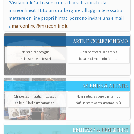
"Visitandolo" attraverso un video selezionato da
mareonline.it. I titolari di alberghi e villaggi interessati a
mettere on line propri filmati possono inviare una e mail
a
mareonline@mareonline.it
ARTE E COLLEZIONISMO
I denti di capodoglio
Un’autentica falsaria copia
incisi sono veri tesori
i quadri di mare più famosi
AZIENDE & ATTIVITÀ
Gli accessori nautici indossati
Navimeteo, sapere che tempo
dalle più belle imbarcazioni
farà in mare conta ancora di più
BELLEZZA & BENESSERE