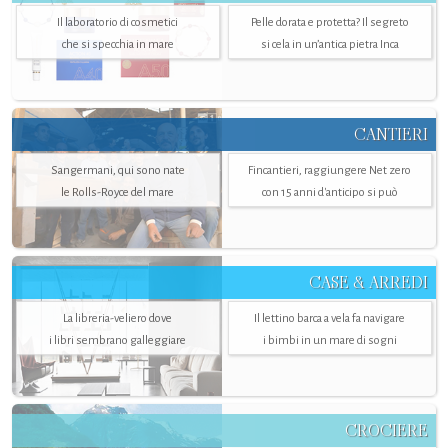
Il laboratorio di cosmetici
Pelle dorata e protetta? Il segreto
che si specchia in mare
si cela in un’antica pietra Inca
CANTIERI
Sangermani, qui sono nate
Fincantieri, raggiungere Net zero
le Rolls-Royce del mare
con 15 anni d'anticipo si può
CASE & ARREDI
La libreria-veliero dove
Il lettino barca a vela fa navigare
i libri sembrano galleggiare
i bimbi in un mare di sogni
CROCIERE