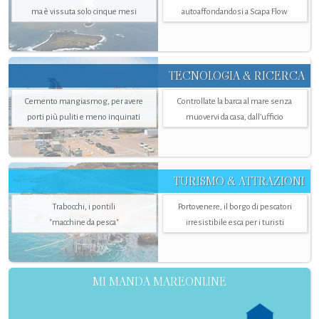
ma è vissuta solo cinque mesi
autoaffondandosi a Scapa Flow
TECNOLOGIA & RICERCA
Cemento mangiasmog, per avere
Controllate la barca al mare senza
porti più puliti e meno inquinati
muovervi da casa, dall’ufficio
TURISMO & ATTRAZIONI
Trabocchi, i pontili
Portovenere, il borgo di pescatori
"macchine da pesca"
irresistibile esca per i turisti
MI MANDA MAREONLINE