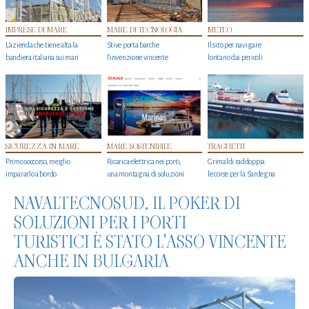
IMPRESE DI MARE
MARE DI TECNOLOGIA
METEO
L'azienda che tiene alta la
Stive porta barche
Il sito per navigare
bandiera italiana sui mari
l'invenzione vincente
lontano dai pericoli
SICUREZZA IN MARE
MARE SOSTENIBILE
TRAGHETTI
Primo soccorso, meglio
Ricarica elettrica nei porti,
Grimaldi raddoppia
impararlo a bordo
una montagna di soluzioni
le corse per la Sardegna
NAVALTECNOSUD, IL POKER DI
SOLUZIONI PER I PORTI
TURISTICI È STATO L'ASSO VINCENTE
ANCHE IN BULGARIA