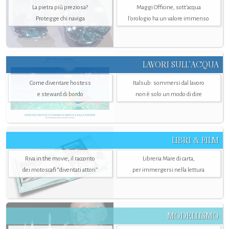
La pietra più preziosa?
Maggi Officine, sott’acqua
Protegge chi naviga
l'orologio ha un valore immenso
LAVORI SULL’ACQUA
Come diventare hostess
Italsub: sommersi dal lavoro
e steward di bordo
non è solo un modo di dire
LIBRI & FILM
Riva in the movie, il racconto
Libreria Mare di carta,
dei motoscafi “diventati attori”
per immergersi nella lettura
MODELLISMO