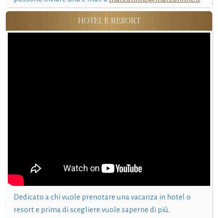
HOTEL E RESORT
Dedicato a chi vuole prenotare una vacanza in hotel o
resort e prima di scegliere vuole saperne di più.