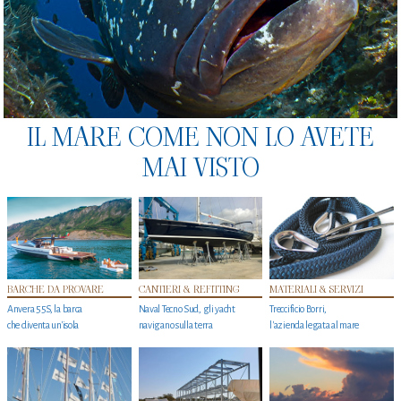
IL MARE COME NON LO AVETE
MAI VISTO
BARCHE DA PROVARE
CANTIERI & REFITTING
MATERIALI & SERVIZI
Anvera 55S, la barca
Naval Tecno Sud, gli yacht
Treccificio Borri,
che diventa un'isola
navigano sulla terra
l'azienda legata al mare