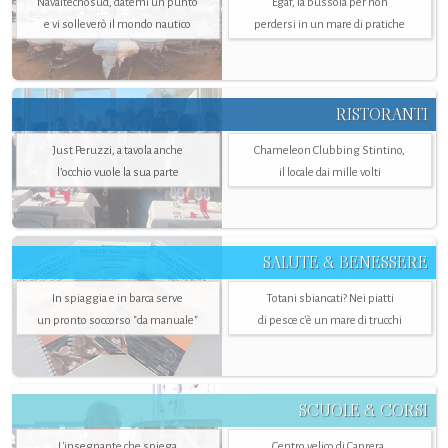
Navaltecnosud, datemi un punto
Egaf, la bussola per non
e vi solleverò il mondo nautico
perdersi in un mare di pratiche
RISTORANTI
Just Peruzzi, a tavola anche
Chameleon Clubbing Stintino,
l’occhio vuole la sua parte
il locale dai mille volti
SALUTE & BENESSERE
In spiaggia e in barca serve
Totani sbiancati? Nei piatti
un pronto soccorso "da manuale"
di pesce c'è un mare di trucchi
SCUOLE & CORSI
L'insegnante che spiega
Centro velico di Caprera,