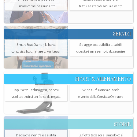
il mare come nessun altro
tutti i segreti di acqua e vento
SERVIZI
Smart Boat Owner, la barca
Spiagge accessibili a disabili:
condivisa ha un mare di vantaggi
questa è un esempio da seguire
SPORT & ALLENAMENTO
Top Excite Technogym, per chi
Windsurf, a caccia di onde
vuol costruirsi un fisico da regata
e vento dalla Corsica a Okinawa
STORIE
L’isola che non c'è è esistita
La flotta tedesca si suicidò così