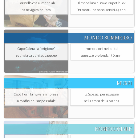
Il vascello che ai mondiali
Il modellino di nave irripetibile?
ha navigato nell’oro
Per costruirlo sono serviti 47 anni
MONDO SOMMERSO
Capo Galera, la "prigione"
Immersioni nei relitti:
sognata da ogni subacqueo
questa è profonda 150 anni
MUSEI
Capo Horn fa rivivere imprese
La Spezia. per navigare
ai confini dell’impossibile
nella storia della Marina
NONSOLOMARE